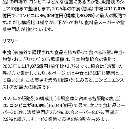
品）の市場で、コンビニはどんな位置にあるのかを、販路別のシ
ェアの推移で整理します。2025年の中食（惣菜）市場は
117,075
億円
で、コンビニは
36,044億円（構成比30.8%）
と最大の販路で
す。ただし構成比は緩やかに下がっており、食料品スーパーや惣
菜専門店が伸びています。
サマリー
中食
（家庭外で調理された食品を持ち帰って食べる形態。弁当・
惣菜・おにぎりなど）の市場規模は、日本惣菜協会の集計で
2025年に
117,075億円
（前年比+3.7%）です。協会は「惣菜」の
呼び方で集計しており、本ページでは中食とほぼ同じ範囲とし
て扱います。この市場を業態（販路）別にみると、コンビニエンス
ストアが最大の販路です。
2025年の販路別の構成比（市場全体に占める各販路の割合）
は、
コンビニが30.8%
（36,044億円）で最大、次いで食料品スー
パー30.3%、惣菜専門店27.4%、総合スーパー8.6%、百貨店
2.9%と続きます。上位3業態で市場の約9割を占めます。