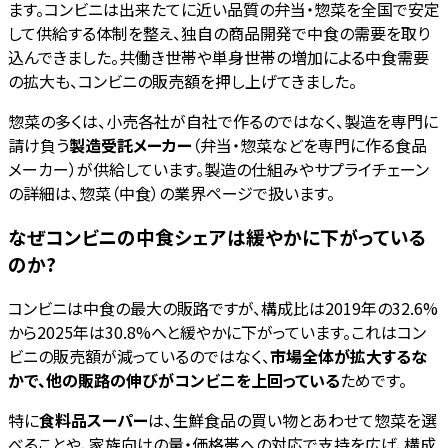
ます。コンビニは出来たてに近い品質の弁当・惣菜を全国で安定
して供給する体制を整え、独自の商品開発で中食の需要を取り
込んできました。共働き世帯や単身世帯の増加による中食需要
の拡大も、コンビニの販売額を押し上げてきました。
惣菜の多くは、小売各社が自社で作るのではなく、製造を専門に
請け負う
製造受託メーカー
（弁当・惣菜などを専門に作る食品
メーカー）が供給しています。製造の仕組みやサプライチェーン
の詳細は、惣菜（中食）の業界ページで扱います。
なぜコンビニの中食シェアは緩やかに下がっている
のか?
コンビニは中食の最大の販路ですが、構成比は2019年の32.6%
から2025年は30.8%へと緩やかに下がっています。これはコン
ビニの販売額が減っているのではなく、
市場全体が拡大するな
かで、他の販路の伸びがコンビニを上回っている
ためです。
特に
食料品スーパー
は、生鮮食品の買い物とあわせて惣菜を選
べることや、家族向けの量・価格帯への対応で支持を広げ、構成