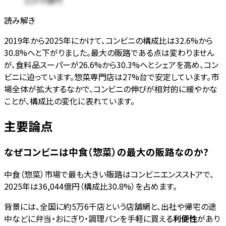
3,375億円
読み解き
2019年から2025年にかけて、コンビニの構成比は32.6%から
30.8%へと下がりました。最大の販路である点は変わりません
が、食料品スーパーが26.6%から30.3%へとシェアを高め、コン
ビニに迫っています。惣菜専門店は27%台で安定しています。市
場全体が拡大するなかで、コンビニの伸びが相対的に緩やかな
ことが、構成比の変化に表れています。
主要論点
なぜコンビニは中食（惣菜）の最大の販路なのか?
中食（惣菜）市場で最も大きい販路はコンビニエンスストアで、
2025年は36,044億円（構成比30.8%）を占めます。
背景には、全国に約5万6千店という店舗網と、出社や帰宅の途
中などに弁当・おにぎり・調理パンを手軽に買える
利便性
があり