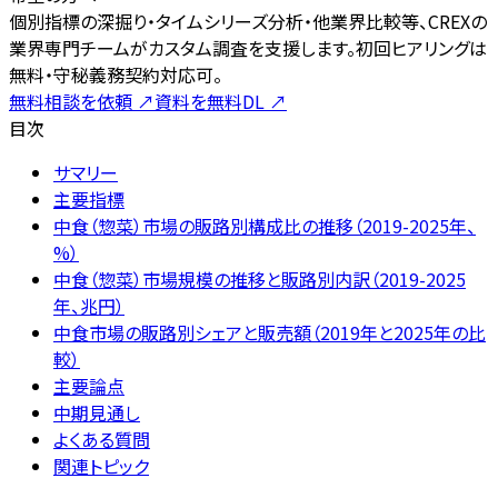
個別指標の深掘り・タイムシリーズ分析・他業界比較等、CREXの
業界専門チームがカスタム調査を支援します。初回ヒアリングは
無料・守秘義務契約対応可。
無料相談を依頼
↗
資料を無料DL
↗
目次
サマリー
主要指標
中食（惣菜）市場の販路別構成比の推移（2019-2025年、
%）
中食（惣菜）市場規模の推移と販路別内訳（2019-2025
年、兆円）
中食市場の販路別シェアと販売額（2019年と2025年の比
較）
主要論点
中期見通し
よくある質問
関連トピック