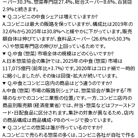
ーパー30.3%、惣菜専門店27.4%、総合スーパー8.6%、百貨店
2.9%と続きます。
Q.
コンビニの中食シェアは増えていますか?
A.
コンビニは最大の販路を保っていますが、構成比は2019年の
32.6%から2025年は30.8%へと緩やかに下がっています。販売
額自体は伸びていますが、食料品スーパー（26.6%から30.3%
へ）や惣菜専門店の伸びが上回っているためです。
Q.
中食（惣菜）市場全体の規模はどのくらいですか?
A.
日本惣菜協会の集計では、2025年の中食（惣菜）市場は
117,075億円（前年比+3.7%）です。2020年はコロナ禍で一時的
に縮小しましたが、その後は回復・拡大が続いています。
Q.
中食とコンビニ店内の商品はどう違うのですか?
A.
中食（惣菜）市場の販路別シェアは、惣菜協会が集計する「市
場のなかでのコンビニ業態の位置」です。一方、コンビニ店内の
商品別販売額（経済産業省）では、弁当・惣菜などはファーストフ
ード・日配食品に区分されます。集計の対象が異なるため、店内
の商品構成は商品構成・PBのページで扱っています。
Q.
コンビニの惣菜は誰が作っているのですか?
A.
コンビニで売られる惣菜の多くは、コンビニ各社が自社で作る