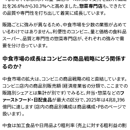
比を26.6%から30.3%へと高めました。
惣菜専門店
も、できたて
の品質や専門性を打ち出して着実に成長しています。
販路ごとに強みが異なるため、中食市場を少数の業態が占めて
いるわけではありません。利便性のコンビニ、量と価格の食料品
スーパー、品質と専門性の惣菜専門店が、それぞれの強みで需
要を分け合っています。
中食市場の成長はコンビニの商品戦略にどう関係す
るのか?
中食市場の拡大は、コンビニの商品戦略の柱と直結しています。
コンビニ店内の商品別販売額（経済産業省の分類で、ここまでの
販路別シェアとは集計が別です）でみると、弁当・惣菜などの
フ
ァーストフード・日配食品
が最大の区分で、2025年は4兆8,396
億円に達します（店内の商品別構成は商品構成・PBのページで
扱います）。
中食は加工食品や日用品より粗利率（売上に対する粗利益の割