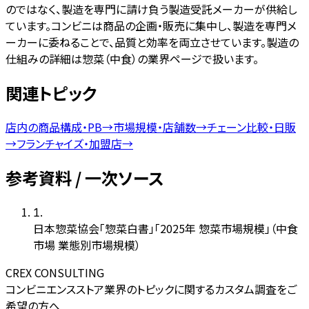
のではなく、製造を専門に請け負う製造受託メーカーが供給し
ています。コンビニは商品の企画・販売に集中し、製造を専門メ
ーカーに委ねることで、品質と効率を両立させています。製造の
仕組みの詳細は惣菜（中食）の業界ページで扱います。
関連トピック
店内の商品構成・PB
→
市場規模・店舗数
→
チェーン比較・日販
→
フランチャイズ・加盟店
→
参考資料 / 一次ソース
1
.
日本惣菜協会「惣菜白書」「2025年 惣菜市場規模」（中食
市場 業態別市場規模）
CREX CONSULTING
コンビニエンスストア業界のトピックに関するカスタム調査をご
希望の方へ