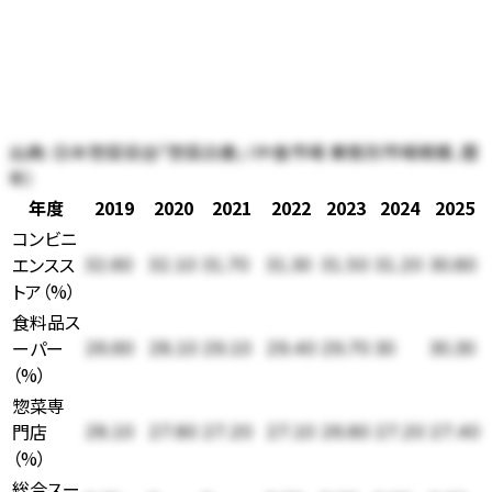
出典:
日本惣菜協会「惣菜白書」（中食市場 業態別市場規模、暦
年）
年度
2019
2020
2021
2022
2023
2024
2025
コンビニ
エンスス
32.60
32.10
31.70
31.30
31.50
31.20
30.80
トア
（
%
）
食料品ス
ーパー
26.60
28.10
29.10
29.40
29.70
30
30.30
（
%
）
惣菜専
門店
28.10
27.80
27.20
27.10
26.80
27.20
27.40
（
%
）
総合スー