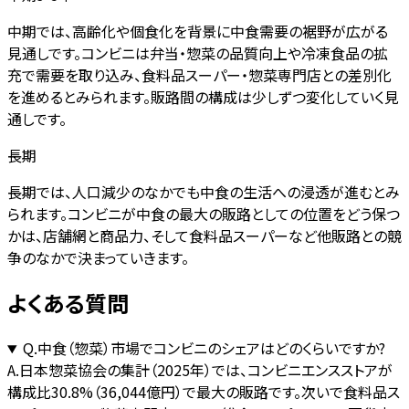
中期では、高齢化や個食化を背景に中食需要の裾野が広がる
見通しです。コンビニは弁当・惣菜の品質向上や冷凍食品の拡
充で需要を取り込み、食料品スーパー・惣菜専門店との差別化
を進めるとみられます。販路間の構成は少しずつ変化していく見
通しです。
長期
長期では、人口減少のなかでも中食の生活への浸透が進むとみ
られます。コンビニが中食の最大の販路としての位置をどう保つ
かは、店舗網と商品力、そして食料品スーパーなど他販路との競
争のなかで決まっていきます。
よくある質問
Q.
中食（惣菜）市場でコンビニのシェアはどのくらいですか?
A.
日本惣菜協会の集計（2025年）では、コンビニエンスストアが
構成比30.8%（36,044億円）で最大の販路です。次いで食料品ス