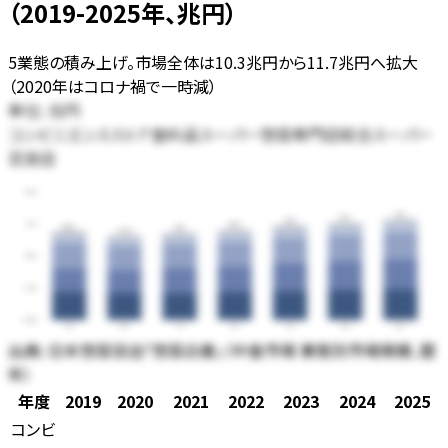
（2019-2025年、兆円）
5業態の積み上げ。市場全体は10.3兆円から11.7兆円へ拡大
（2020年はコロナ禍で一時減）
単位:
兆円
コンビニエンスストア
食料品スーパー
惣菜専門店
総合スーパー
百貨店
15.0
11.7
11.3
11.0
11.3
10.5
10.3
10.1
9.81
7.50
3.75
0.00
19
20
21
22
23
24
25
出典:
日本惣菜協会「惣菜白書」（中食市場 業態別市場規模、暦
年）
年度
2019
2020
2021
2022
2023
2024
2025
コンビ