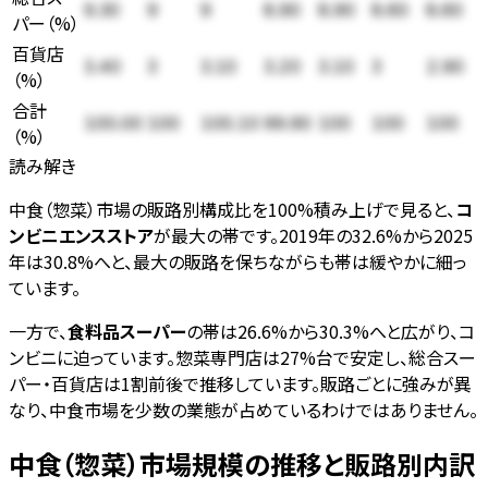
9.30
9
9
8.90
8.90
8.60
8.60
パー
（
%
）
百貨店
3.40
3
3.10
3.20
3.10
3
2.90
（
%
）
合計
100.00
100
100.10
99.90
100
100
100
（
%
）
読み解き
中食（惣菜）市場の販路別構成比を100%積み上げで見ると、
コ
ンビニエンスストア
が最大の帯です。2019年の32.6%から2025
年は30.8%へと、最大の販路を保ちながらも帯は緩やかに細っ
ています。
一方で、
食料品スーパー
の帯は26.6%から30.3%へと広がり、コ
ンビニに迫っています。惣菜専門店は27%台で安定し、総合スー
パー・百貨店は1割前後で推移しています。販路ごとに強みが異
なり、中食市場を少数の業態が占めているわけではありません。
中食（惣菜）市場規模の推移と販路別内訳