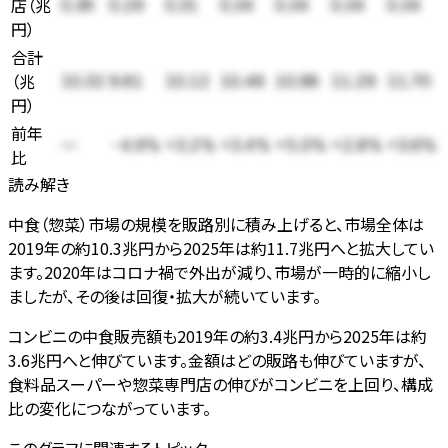
店
（
兆
0.36
0.29
0.31
0.34
0.34
0.34
0.34
円
）
合計
（
兆
10.32
9.81
10.12
10.46
10.98
11.29
11.70
円
）
前年
—
-4.9%
+3.2%
+3.4%
+5.0%
+2.8%
+3.6%
比
読み解き
中食（惣菜）市場の規模を販路別に積み上げると、市場全体は
2019年の約10.3兆円から2025年は約11.7兆円へと拡大してい
ます。2020年はコロナ禍で外出が減り、市場が一時的に縮小し
ましたが、その後は回復・拡大が続いています。
コンビニの中食販売額も2019年の約3.4兆円から2025年は約
3.6兆円へと伸びています。金額はどの販路も伸びていますが、
食料品スーパーや惣菜専門店の伸びがコンビニを上回り、構成
比の変化につながっています。