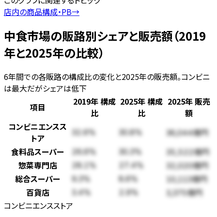
このグラフに関連するトピック
店内の商品構成・PB
→
中食市場の販路別シェアと販売額（2019
年と2025年の比較）
6年間での各販路の構成比の変化と2025年の販売額。コンビニ
は最大だがシェアは低下
2019年 構成
2025年 構成
2025年 販売
項目
比
比
額
コンビニエンスス
32.6%
30.8%
36,044億円
トア
食料品スーパー
26.6%
30.3%
35,522億円
惣菜専門店
28.1%
27.4%
32,020億円
総合スーパー
9.3%
8.6%
10,113億円
百貨店
3.4%
2.9%
3,375億円
コンビニエンスストア