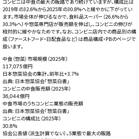
コンビニは中食の最大の販路であり続けていますが、構成比は
2019年の32.6%から2025年の30.8%へと緩やかに下がってい
ます。市場全体が伸びるなかで、食料品スーパー（26.6%から
30.3%へ）や惣菜専門店が販売額を伸ばし、コンビニの伸びが
相対的に緩やかなためです。なお、コンビニ店内での商品別の構
成（ファーストフード・日配食品など）は商品構成・PBのページで
扱います。
中食（惣菜）市場規模（2025年）
億円
117,075
日本惣菜協会の集計。前年比+3.7%
出典:
日本惣菜協会「惣菜白書」
コンビニの中食販売額（2025年）
億円
36,044
中食市場のうちコンビニ業態の販売額
出典:
日本惣菜協会「惣菜白書」
コンビニの構成比（2025年）
%
30.8
協会公表値（派生計算でない）。5業態で最大の販路