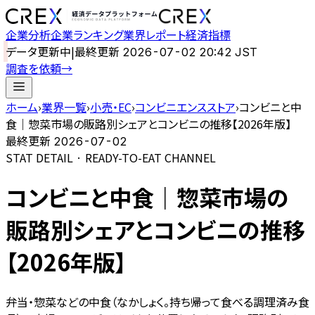
企業分析
企業ランキング
業界レポート
経済指標
データ更新中
|
最終更新
2026-07-02 20:42 JST
調査を依頼
→
ホーム
›
業界一覧
›
小売・EC
›
コンビニエンスストア
›
コンビニと中
食｜惣菜市場の販路別シェアとコンビニの推移【2026年版】
最終更新
2026-07-02
STAT DETAIL · READY-TO-EAT CHANNEL
コンビニと中食｜惣菜市場の
販路別シェアとコンビニの推移
【2026年版】
弁当・惣菜などの中食（なかしょく。持ち帰って食べる調理済み食