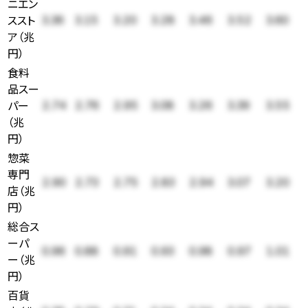
ニエン
ススト
3.36
3.15
3.20
3.28
3.46
3.52
3.60
ア
（
兆
円
）
食料
品スー
パー
2.74
2.76
2.95
3.08
3.26
3.39
3.55
（
兆
円
）
惣菜
専門
2.90
2.73
2.75
2.83
2.94
3.07
3.20
店
（
兆
円
）
総合ス
ーパ
0.96
0.88
0.91
0.93
0.98
0.97
1.01
ー
（
兆
円
）
百貨