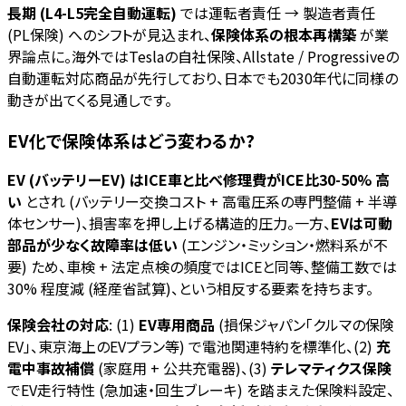
長期 (L4-L5完全自動運転)
では運転者責任 → 製造者責任
(PL保険) へのシフトが見込まれ、
保険体系の根本再構築
が業
界論点に。海外ではTeslaの自社保険、Allstate / Progressiveの
自動運転対応商品が先行しており、日本でも2030年代に同様の
動きが出てくる見通しです。
EV化で保険体系はどう変わるか?
EV (バッテリーEV) はICE車と比べ修理費がICE比30-50% 高
い
とされ (バッテリー交換コスト + 高電圧系の専門整備 + 半導
体センサー)、損害率を押し上げる構造的圧力。一方、
EVは可動
部品が少なく故障率は低い
(エンジン・ミッション・燃料系が不
要) ため、車検 + 法定点検の頻度ではICEと同等、整備工数では
30% 程度減 (経産省試算)、という相反する要素を持ちます。
保険会社の対応
: (1)
EV専用商品
(損保ジャパン「クルマの保険
EV」、東京海上のEVプラン等) で電池関連特約を標準化、(2)
充
電中事故補償
(家庭用 + 公共充電器)、(3)
テレマティクス保険
でEV走行特性 (急加速・回生ブレーキ) を踏まえた保険料設定、