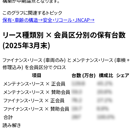
構築が中期論点となります。
このグラフに関連するトピック
保有・車齢の構造
→
安全・リコール・JNCAP
→
リース種類別 × 会員区分別の保有台数
(2025年3月末)
ファイナンス・リース (車両のみ) と メンテナンス・リース (車検 +
修理込み) を会員区分でクロス
項目
台数 (万台)
構成比
シェア
メンテナンス・リース × 正会員
129.8
45.2
%
メンテナンス・リース × 賛助会員
59.3
20.6
%
ファイナンス・リース × 正会員
78.2
27.2
%
ファイナンス・リース × 賛助会員
19.7
6.9
%
合計
287
100.0%
読み解き