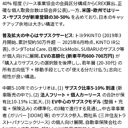
40% 程度 (リース事業協会の会員区分構成からCREX算出、正
確な個人取扱台数は協会非公表)。一方、
米国・欧州ではリー
ス・サブスクが新車登録の30-50%
を占めており、日本のキャッ
チアップ余地は大きい構造です。
普及拡大の中心はサブスクサービス
: トヨタKINTO (2019年3
月開始、累計契約50万件超 — 2025年6月時点、KINTO IR公
表)、ホンダTotal Care、日産ClickMobi、SUBARUのサブスク等
が個人向けに展開。
EVの高額化 (新車平均600-700万円)
が
「購入よりサブスク」の選択肢を後押しし、若年層 (20-30代) の
所有志向低下 + 移動手段としての「使える分だけ払う」志向と
相性が良い構造。
中期5-10年でのシナリオは、(1)
サブスク比率5-10% 到達
(新
車販売の中で)、(2)
法人フリート + 個人カーリース
の合計が保
有比10-15% に拡大、(3)
EV中心のサブスクモデル
(整備 + 充
電 + 保険込み) の標準化、の3軸で進行する見通し。中古車事業
者 (ガリバー [IDOM] 等) のサブスク参入、商社系 (三井住友トラ
スト・パナソニックリース) の個人向け展開、自動車保険会社の