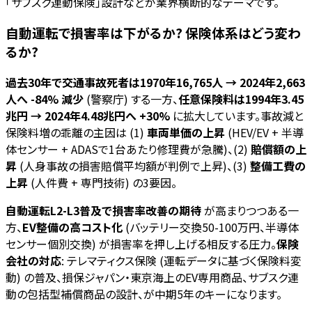
「サブスク連動保険」設計などが業界横断的なテーマです。
自動運転で損害率は下がるか? 保険体系はどう変わ
るか?
過去30年で交通事故死者は1970年16,765人 → 2024年2,663
人へ -84% 減少
(警察庁) する一方、
任意保険料は1994年3.45
兆円 → 2024年4.48兆円へ +30%
に拡大しています。事故減と
保険料増の乖離の主因は (1)
車両単価の上昇
(HEV/EV + 半導
体センサー + ADASで1台あたり修理費が急騰)、(2)
賠償額の上
昇
(人身事故の損害賠償平均額が判例で上昇)、(3)
整備工費の
上昇
(人件費 + 専門技術) の3要因。
自動運転L2-L3普及で損害率改善の期待
が高まりつつある一
方、
EV整備の高コスト化
(バッテリー交換50-100万円、半導体
センサー個別交換) が損害率を押し上げる相反する圧力。
保険
会社の対応
: テレマティクス保険 (運転データに基づく保険料変
動) の普及、損保ジャパン・東京海上のEV専用商品、サブスク連
動の包括型補償商品の設計、が中期5年のキーになります。