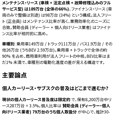
メンテナンス・リース (車検 + 法定点検 + 故障修理込みのフル
サービス型) は189万台 (全体の66%)
、ファイナンス・リース (車
両のみで整備は別途) は98万台 (34%) という構成。法人フリー
ト (正会員) はメンテナンス比率が高く、業務効率化のニーズに
合致。賛助会員 (ディーラー + 個人向けリース業者) はファイナ
ンス比率が相対的に高め。
車種別
: 乗用車149万台 / トラック111万台 / バス1.9万台 / その
他26万台 (うちBEV 2.59万台)。乗用車 + トラックで全体の約
90% を占め、商用車利用が法人フリートの中核。BEV比率はま
だ1% 未満で、車種別の電動化進度の差が見える構造です。
主要論点
個人カーリース・サブスクの普及はどこまで進むか?
現状の個人カーリース普及度は限定的
で、保有8,200万台中リ
ース287万台 = 3.5%。個人比率は
賛助会員 (ディーラー・個人
向けリース業者) 79万台のうち個人取扱分
が中心で、推計30-