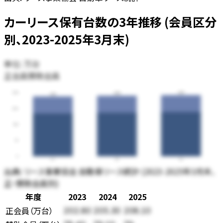
カーリース保有台数の3年推移 (会員区分
別、2023-2025年3月末)
単位:
万台
正会員
賛助会員
300
287
284
281
225
150
75
0
23
24
25
出典:
リース事業協会 自動車リース統計 (2023-2025年3月末、
正・賛助会員別)
年度
2023
2024
2025
正会員
（
万台
）
202.80
205.30
208.10