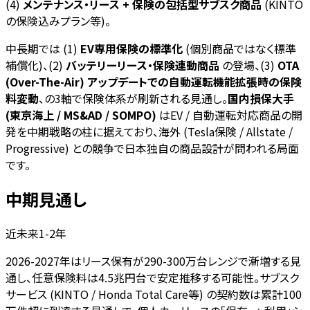
(4)
メンテナンス・リース + 保険の包括型サブスク商品
(KINTO
の保険込みプラン等)。
中長期では (1)
EV専用保険の標準化
(個別商品ではなく標準
補償化)、(2)
バッテリーリース・保険連動商品
の登場、(3)
OTA
(Over-The-Air) アップデートでの自動運転機能拡張時の保険
料変動
、の3軸で保険体系が刷新される見通し。
国内損保大手
(東京海上 / MS&AD / SOMPO)
はEV / 自動運転対応商品の開
発を中期戦略の柱に据えており、海外 (Tesla保険 / Allstate /
Progressive) との競争で日本独自の商品設計が問われる局面
です。
中期見通し
近未来1-2年
2026-2027年はリース保有が290-300万台レンジで漸増する見
通し、任意保険料は4.5兆円台で安定推移する可能性。サブスク
サービス (KINTO / Honda Total Care等) の契約数は累計100