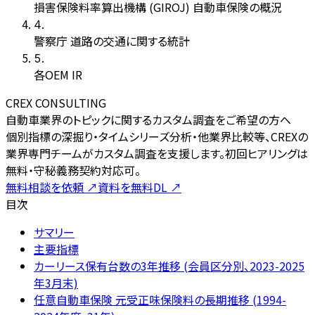
損害保険料率算出機構 (GIROJ) 自動車保険の概況
4
.
警察庁 道路の交通に関する統計
5
.
各OEM IR
CREX CONSULTING
自動車業界のトピックに関するカスタム調査をご希望の方へ
個別指標の深掘り・タイムシリーズ分析・他業界比較等、CREXの
業界専門チームがカスタム調査を支援します。初回ヒアリングは
無料・守秘義務契約対応可。
無料相談を依頼
↗
資料を無料DL
↗
目次
サマリー
主要指標
カーリース保有台数の3年推移 (会員区分別、2023-2025
年3月末)
任意自動車保険 元受正味保険料の長期推移 (1994-