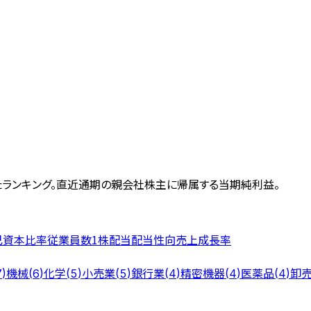
ランキング。
直近通期の親会社株主に帰属する当期純利益。
己資本比率
従業員数
1株配当
配当性向
売上成長率
機械
化学
小売業
銀行業
精密機器
医薬品
卸
7
)
(
6
)
(
5
)
(
5
)
(
4
)
(
4
)
(
4
)