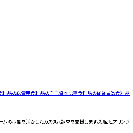
食料品
の
総資産
食料品
の
自己資本比率
食料品
の
従業員数
食料品
ォームの基盤を活かしたカスタム調査を支援します。初回ヒアリング