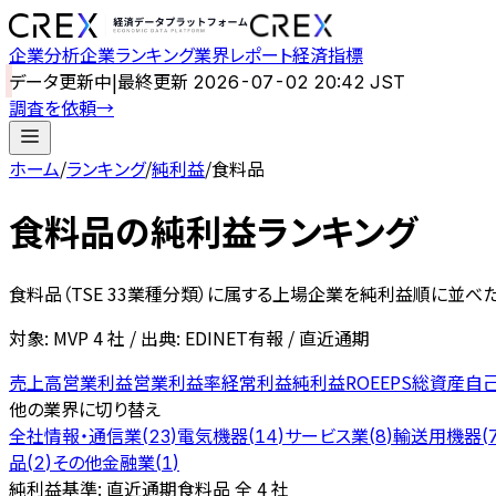
企業分析
企業ランキング
業界レポート
経済指標
データ更新中
|
最終更新
2026-07-02 20:42 JST
調査を依頼
→
ホーム
/
ランキング
/
純利益
/
食料品
食料品
の
純利益ランキング
食料品
（TSE 33業種分類）に属する上場企業を
純利益
順に並べた
対象: MVP
4
社 / 出典: EDINET有報 / 直近通期
売上高
営業利益
営業利益率
経常利益
純利益
ROE
EPS
総資産
自
他の業界に切り替え
全社
情報・通信業
電気機器
サービス業
輸送用機器
(
23
)
(
14
)
(
8
)
(
品
その他金融業
(
2
)
(
1
)
純利益
基準: 直近通期
食料品 全 4 社