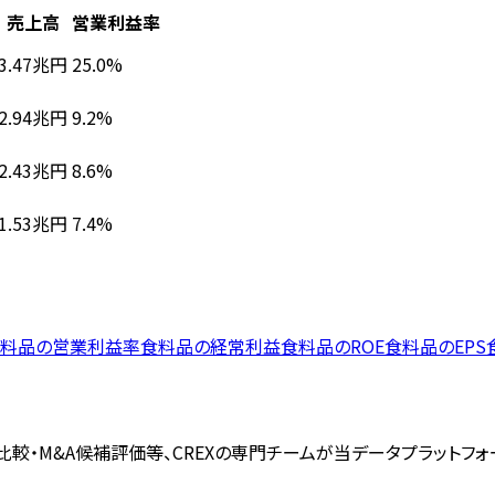
売上高
営業利益率
3.47兆円
25.0%
2.94兆円
9.2%
2.43兆円
8.6%
1.53兆円
7.4%
料品
の
営業利益率
食料品
の
経常利益
食料品
の
ROE
食料品
の
EPS
較・M&A候補評価等、CREXの専門チームが当データプラットフ