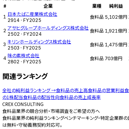
#
企業
業種
純利益
日本たばこ産業株式会社
食料品
1
5,102億円
2914
· FY
2025
アサヒグループホールディングス株式会社
食料品
2
1,921億円
2502
· FY
2024
キリンホールディングス株式会社
食料品
3
1,475億円
2503
· FY
2025
味の素株式会社
食料品
4
703億円
2802
· FY
2025
関連ランキング
全社の
純利益ランキング
→
食料品
の
売上高
食料品
の
営業利益
食
の
1株配当
食料品
の
配当性向
食料品
の
売上成長率
CREX CONSULTING
食料品業界の競合分析・市場調査をご希望の方へ
食料品業界の純利益ランキングベンチマーキング・特定企業群の比
は無料・守秘義務契約対応可。