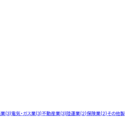
売業
電気・ガス業
不動産業
陸運業
保険業
その他製
(
3
)
(
3
)
(
3
)
(
2
)
(
2
)