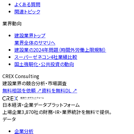
よくある質問
関連トピック
業界動向
建設業界トップ
業界全体のサマリへ
建設業の2024年問題（時間外労働上限規制）
スーパーゼネコン4社業績比較
国土強靭化・公共投資の動向
CREX Consulting
建設業界の競合分析・市場調査
無料相談を依頼
↗
資料を無料DL
↗
日本経済・企業データプラットフォーム
上場企業3,870社の財務・IR・業界統計を無料で提供。
データ
企業分析