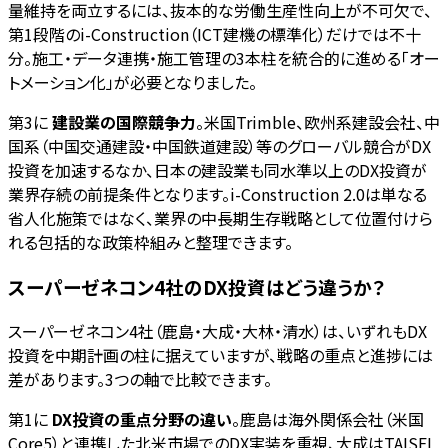
量維持を両立するには、抜本的な労働生産性向上が不可欠で、
第1段階のi-Construction（ICT建機の標準化）だけでは不十
分。施工・データ連携・施工管理の3本柱を統合的に進める「オー
トメーション化」が必要となりました。
第3に
建設業の国際競争力
。米国Trimble、欧州系建設会社、中
国系（中国交通建設・中国鉄道建設）等のグローバル競合がDX
投資を加速するなか、日本の建設業も同水準以上のDX投資が
業界存続の前提条件となります。i-Construction 2.0は単なる
省人化施策ではなく、業界の中長期生存戦略として位置付けら
れる包括的な政策枠組みと整理できます。
スーパーゼネコン4社のDX投資はどう違うか？
スーパーゼネコン4社（鹿島・大成・大林・清水）は、いずれもDX
投資を中期計画の柱に据えていますが、戦略の重点と進捗には
差があります。3つの軸で比較できます。
第1に
DX投資の重点分野の違い
。鹿島は海外関係会社（米国
Core5）と連携した北米市場でのDX実装を重視、大成はTAISEI