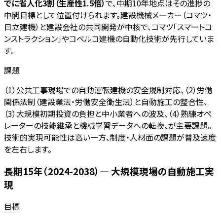
でに省人化3割（生産性1.5倍）
で、中期10年地点はその進捗の
中間目標として位置付けられます。建設機械メーカー（コマツ・
日立建機）と建設会社の共同開発が中核で、コマツ「スマートコ
ンストラクション」やコベルコ建機の自動化技術が先行していま
す。
課題
（1）公共工事現場での自動運転建機の安全規制対応、（2）労働
関係法制（建設業法・労働安全衛生法）と自動施工の整合性、
（3）大規模初期投資の負担と中小業者への波及、（4）熟練オペ
レーターの技能継承と機械学習データへの転換、が主要課題。
技術的実現可能性は高い一方、制度・人材面の課題が普及速度
を左右します。
長期15年（2024-2038）— 大規模現場の自動施工実
現
目標