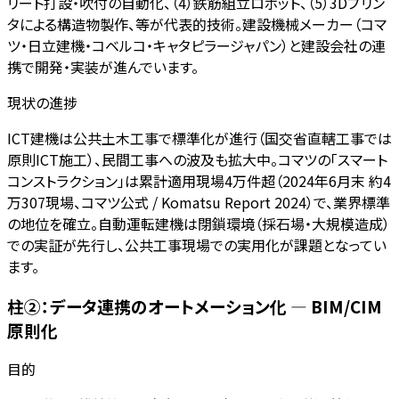
リート打設・吹付の自動化、（4）鉄筋組立ロボット、（5）3Dプリン
タによる構造物製作、等が代表的技術。建設機械メーカー（コマ
ツ・日立建機・コベルコ・キャタピラージャパン）と建設会社の連
携で開発・実装が進んでいます。
現状の進捗
ICT建機は公共土木工事で標準化が進行（国交省直轄工事では
原則ICT施工）、民間工事への波及も拡大中。コマツの「スマート
コンストラクション」は累計適用現場4万件超（2024年6月末 約4
万307現場、コマツ公式 / Komatsu Report 2024）で、業界標準
の地位を確立。自動運転建機は閉鎖環境（採石場・大規模造成）
での実証が先行し、公共工事現場での実用化が課題となってい
ます。
柱②：データ連携のオートメーション化 — BIM/CIM
原則化
目的