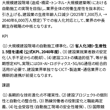
大規模建設現場（造成・橋梁・トンネル・大規模建築等）における
自動施工の実現を目指し、業界全体の労働生産性を抜本的に
引き上げる。建設業の生産年齢人口減少（2025年7,300万人 →
2040年6,000万人想定）下での省人化対応として、業界の中長
期生存戦略の中核となります。
KPI
（1）大規模建設現場の自動施工標準化、（2）
省人化3割・生産性
1.5倍を達成（公式KPI、2040年度）
、（3）建設業就業者数の安定
化（人手不足からの脱却）、（4）建設コストの構造的低下、等が長
期想定KPI。実現にはDX・AI・ロボティクス・5G/6G通信の総合的
活用が必要で、建設業界単独でなくICT・製造業・通信業界との
横断的連携が前提となります。
課題
（1）長期的な技術進化の不確実性、（2）建設プロジェクトの個別
性と自動化の整合性、（3）熟練労働者の役割変化と職能再定
義、（4）社会受容性（自動施工現場の安全性確保）、（5）国際競