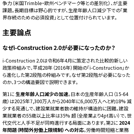
争力（米国Trimble・欧州ベンチマーク等との差別化）、が主要
課題。長期目標は野心的ですが、生産年齢人口減少下での「業
界存続のための必須投資」として位置付けられています。
主要論点
なぜi-Construction 2.0が必要になったのか？
i-Construction 2.0は令和6年4月に策定された比較的新しい
政策枠組みで、平成28年（2016年）開始の「i-Construction」か
ら進化した第2段階の枠組みです。なぜ第2段階が必要になった
のか、3つの構造要因で説明できます。
第1に
生産年齢人口減少の加速
。日本の生産年齢人口（15-64
歳）は2025年7,300万人から2040年に6,000万人へと約18% 減
少する見通しで、建設業就業者数の維持が構造的に困難。建設
業就業者の55歳以上比率は35% 超（全産業より4pt高い）で、世
代交代と人手不足が同時進行する局面にあります。第2に
2024
年問題（時間外労働上限規制）への対応
。労働時間短縮と業務