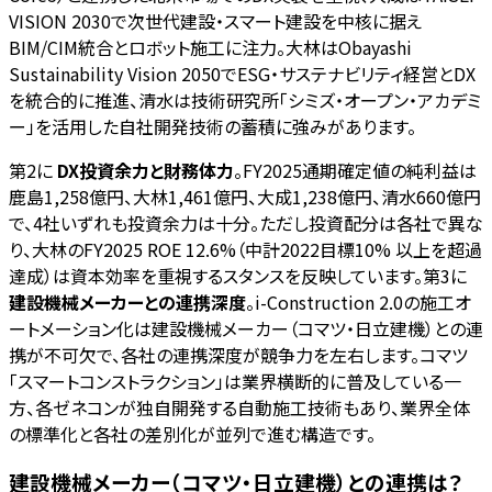
VISION 2030で次世代建設・スマート建設を中核に据え
BIM/CIM統合とロボット施工に注力。大林はObayashi
Sustainability Vision 2050でESG・サステナビリティ経営とDX
を統合的に推進、清水は技術研究所「シミズ・オープン・アカデミ
ー」を活用した自社開発技術の蓄積に強みがあります。
第2に
DX投資余力と財務体力
。FY2025通期確定値の純利益は
鹿島1,258億円、大林1,461億円、大成1,238億円、清水660億円
で、4社いずれも投資余力は十分。ただし投資配分は各社で異な
り、大林のFY2025 ROE 12.6%（中計2022目標10% 以上を超過
達成）は資本効率を重視するスタンスを反映しています。第3に
建設機械メーカーとの連携深度
。i-Construction 2.0の施工オ
ートメーション化は建設機械メーカー（コマツ・日立建機）との連
携が不可欠で、各社の連携深度が競争力を左右します。コマツ
「スマートコンストラクション」は業界横断的に普及している一
方、各ゼネコンが独自開発する自動施工技術もあり、業界全体
の標準化と各社の差別化が並列で進む構造です。
建設機械メーカー（コマツ・日立建機）との連携は？