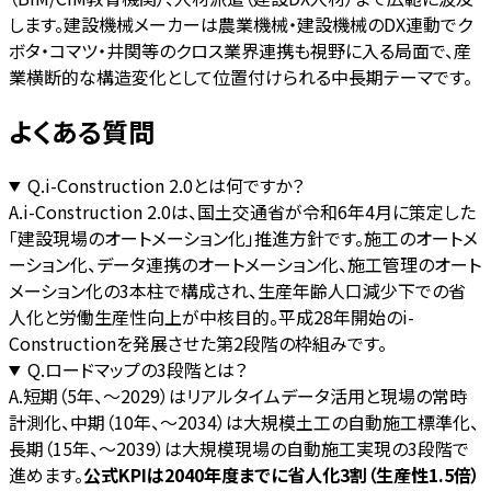
します。建設機械メーカーは農業機械・建設機械のDX連動でク
ボタ・コマツ・井関等のクロス業界連携も視野に入る局面で、産
業横断的な構造変化として位置付けられる中長期テーマです。
よくある質問
Q.
i-Construction 2.0とは何ですか？
A.
i-Construction 2.0は、国土交通省が令和6年4月に策定した
「建設現場のオートメーション化」推進方針です。施工のオートメ
ーション化、データ連携のオートメーション化、施工管理のオート
メーション化の3本柱で構成され、生産年齢人口減少下での省
人化と労働生産性向上が中核目的。平成28年開始のi-
Constructionを発展させた第2段階の枠組みです。
Q.
ロードマップの3段階とは？
A.
短期（5年、〜2029）はリアルタイムデータ活用と現場の常時
計測化、中期（10年、〜2034）は大規模土工の自動施工標準化、
長期（15年、〜2039）は大規模現場の自動施工実現の3段階で
進めます。
公式KPIは2040年度までに省人化3割（生産性1.5倍）