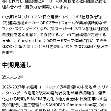
等）も保有し、建設機械メーカーの汎用技術と社内独自技術を
組み合わせて競争力を構築しています。
中長期では、（1）コマツ・日立建機・コベルコの3社競争を軸に、
（2）建設機械メーカーのDXプラットフォームが業界横断的なデ
ファクトスタンダードとなり、（3）スーパーゼネコン各社は社内独
自技術を差別化軸として保持する、という二層構造が定着する
見通し。i-Construction 2.0のロードマップ進展に伴い、業界全
体のDX競争力底上げと各社差別化が並列で進む構図と整理で
きます。
中期見通し
近未来1-2年
2026-2027年は短期ロードマップ（5年目標）の中間地点で、リア
ルタイムデータ活用と現場の常時計測化が業界横断的に標準
化される時期。BIM/CIM原則化の地方自治体・民間工事への波
及が進行し、施工管理SaaS（ANDPAD・Photoruction等）の中
堅・地場ゼネコンへの普及がさらに拡大。スーパーゼネコン4社