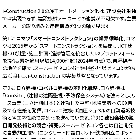
i-Construction 2.0の施工オートメーション化は、建設会社単独
では実現できず、建設機械メーカーとの連携が不可欠です。主要
メーカーの取り組みと連携構造を3つの軸で見ます。
第1に
コマツ「スマートコンストラクション」の業界標準化
。コマ
ツは2015年から「スマートコンストラクション」を展開し、ICT建
機・3D測量・施工計画・進捗管理を統合したDXプラットフォーム
を提供。累計適用現場14,000件超（2024年時点）で、業界標準
の地位を確立。スーパーゼネコン4社や中堅・地場ゼネコンが幅
広く活用し、i-Constructionの実装基盤となっています。
第2に
日立建機・コベルコ建機の差別化戦略
。日立建機は
「ConSite」（建機の遠隔監視・予防保全システム）を強みとし、リ
ース事業（日立建機日本）と連動した中堅・地場業者へのDX普
及で存在感を発揮。コベルコ建機は油圧ショベルの自動運転技
術と省エネ性能で差別化を進めています。第3に
建設会社の独
自開発技術との競合・補完
。スーパーゼネコン各社は自社開発
の自動施工技術（コンクリート打設ロボット・鉄筋組立ロボット