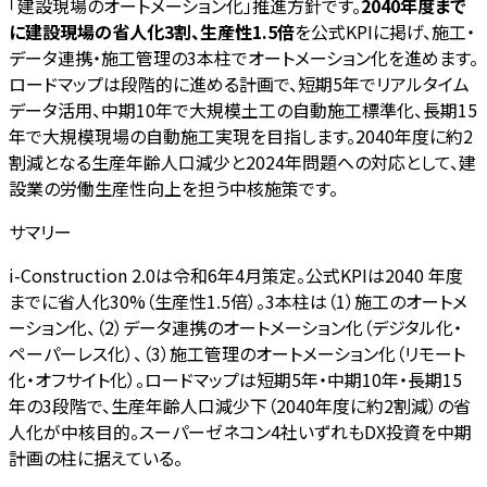
「建設現場のオートメーション化」推進方針です。
2040年度まで
に建設現場の省人化3割、生産性1.5倍
を公式KPIに掲げ、施工・
データ連携・施工管理の3本柱でオートメーション化を進めます。
ロードマップは段階的に進める計画で、短期5年でリアルタイム
データ活用、中期10年で大規模土工の自動施工標準化、長期15
年で大規模現場の自動施工実現を目指します。2040年度に約2
割減となる生産年齢人口減少と2024年問題への対応として、建
設業の労働生産性向上を担う中核施策です。
サマリー
i-Construction 2.0は令和6年4月策定。公式KPIは2040 年度
までに省人化30%（生産性1.5倍）。3本柱は（1）施工のオートメ
ーション化、（2）データ連携のオートメーション化（デジタル化・
ペーパーレス化）、（3）施工管理のオートメーション化（リモート
化・オフサイト化）。ロードマップは短期5年・中期10年・長期15
年の3段階で、生産年齢人口減少下（2040年度に約2割減）の省
人化が中核目的。スーパーゼネコン4社いずれもDX投資を中期
計画の柱に据えている。