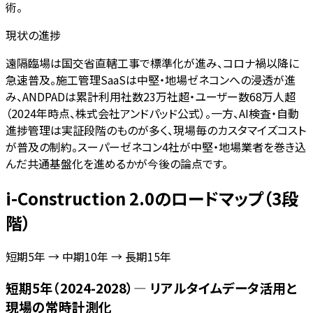
術。
現状の進捗
遠隔臨場は国交省直轄工事で標準化が進み、コロナ禍以降に
急速普及。施工管理SaaSは中堅・地場ゼネコンへの浸透が進
み、ANDPADは累計利用社数23万社超・ユーザー数68万人超
（2024年時点、株式会社アンドパッド公式）。一方、AI検査・自動
進捗管理は実証段階のものが多く、現場毎のカスタマイズコスト
が普及の制約。スーパーゼネコン4社が中堅・地場業者を巻き込
んだ共通基盤化を進めるかが今後の論点です。
i-Construction 2.0のロードマップ（3段
階）
短期5年 → 中期10年 → 長期15年
短期5年（2024-2028）— リアルタイムデータ活用と
現場の常時計測化