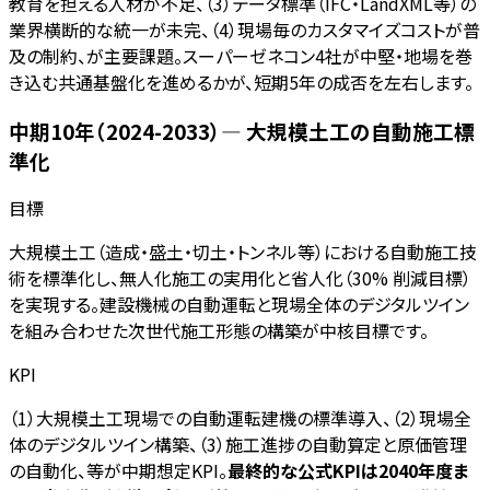
教育を担える人材が不足、（3）データ標準（IFC・LandXML等）の
業界横断的な統一が未完、（4）現場毎のカスタマイズコストが普
及の制約、が主要課題。スーパーゼネコン4社が中堅・地場を巻
き込む共通基盤化を進めるかが、短期5年の成否を左右します。
中期10年（2024-2033）— 大規模土工の自動施工標
準化
目標
大規模土工（造成・盛土・切土・トンネル等）における自動施工技
術を標準化し、無人化施工の実用化と省人化（30% 削減目標）
を実現する。建設機械の自動運転と現場全体のデジタルツイン
を組み合わせた次世代施工形態の構築が中核目標です。
KPI
（1）大規模土工現場での自動運転建機の標準導入、（2）現場全
体のデジタルツイン構築、（3）施工進捗の自動算定と原価管理
の自動化、等が中期想定KPI。
最終的な公式KPIは2040年度ま