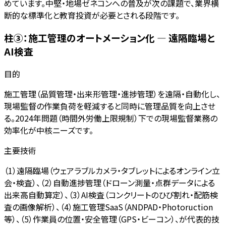
めています。中堅・地場ゼネコンへの普及が次の課題で、業界横
断的な標準化と教育投資が必要とされる段階です。
柱③：施工管理のオートメーション化 — 遠隔臨場と
AI検査
目的
施工管理（品質管理・出来形管理・進捗管理）を遠隔・自動化し、
現場監督の作業負荷を軽減すると同時に管理品質を向上させ
る。2024年問題（時間外労働上限規制）下での現場監督業務の
効率化が中核ニーズです。
主要技術
（1）遠隔臨場（ウェアラブルカメラ・タブレットによるオンライン立
会・検査）、（2）自動進捗管理（ドローン測量・点群データによる
出来高自動算定）、（3）AI検査（コンクリートのひび割れ・配筋検
査の画像解析）、（4）施工管理SaaS（ANDPAD・Photoruction
等）、（5）作業員の位置・安全管理（GPS・ビーコン）、が代表的技