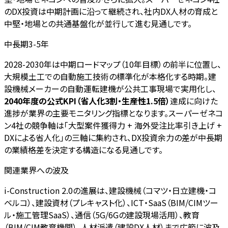
のDX投資は中期計画に沿って継続され、社内DX人材の育成と
中堅・地場との共通基盤化が並行して進む見通しです。
中長期3-5年
2028-2030年は中期ロードマップ（10年目標）の前半に位置し、
大規模土工での自動施工技術の標準化が本格化する時期。建
設機械メーカーの自動運転建機が公共工事現場で実用化し、
2040年度の公式KPI（省人化3割・生産性1.5倍）
達成に向けた
進捗が業界の主要モニタリング指標となります。スーパーゼネコ
ン4社の競争軸は「大型案件獲得力 + 海外受注比率引き上げ +
DXによる省人化」の三軸に集約され、DX投資余力の差が中長期
の業績格差を決定する構造になる見通しです。
関連業界への波及
i-Construction 2.0の進展は、建設機械（コマツ・日立建機・コ
ベルコ）、建設資材（プレキャスト化）、ICT・SaaS（BIM/CIMツー
ル・施工管理SaaS）、通信（5G/6Gの建設現場活用）、教育
（BIM/CIM教育機関）、人材派遣（建設DX人材）まで広範に波及