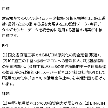
目標
建設現場でのリアルタイムデータ収集・分析を標準化し、施工進
捗・品質・安全の常時把握を実現する。3D設計データ・点群デー
タ・IoTセンサーデータを統合的に活用する基盤の構築が中核
目標です。
KPI
（1）国交省直轄工事でのBIM/CIM原則化の完全定着（既達）、
（2）ICT施工の中堅・地場ゼネコンへの普及拡大、（3）遠隔臨場
の全国標準化、（4）施工管理SaaSの業界横断的データ連携基盤
の整備、等が政策的KPI。スーパーゼネコン4社は社内KPIとして
「現場のDX化率」「BIM/CIM活用案件比率」を中期計画で掲げて
います。
課題
（1）中堅・地場ゼネコンのDX投資余力が限られる、（2）BIM/CIM