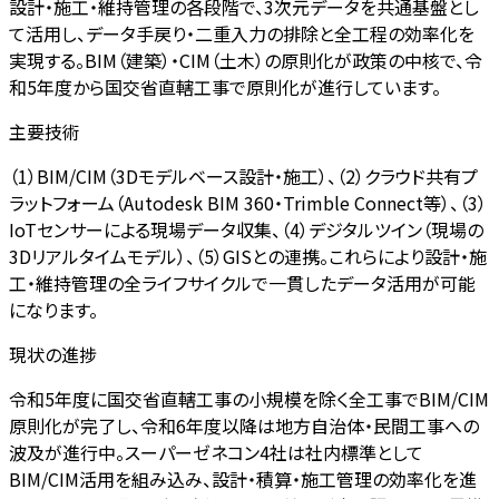
設計・施工・維持管理の各段階で、3次元データを共通基盤とし
て活用し、データ手戻り・二重入力の排除と全工程の効率化を
実現する。BIM（建築）・CIM（土木）の原則化が政策の中核で、令
和5年度から国交省直轄工事で原則化が進行しています。
主要技術
（1）BIM/CIM（3Dモデルベース設計・施工）、（2）クラウド共有プ
ラットフォーム（Autodesk BIM 360・Trimble Connect等）、（3）
IoTセンサーによる現場データ収集、（4）デジタルツイン（現場の
3Dリアルタイムモデル）、（5）GISとの連携。これらにより設計・施
工・維持管理の全ライフサイクルで一貫したデータ活用が可能
になります。
現状の進捗
令和5年度に国交省直轄工事の小規模を除く全工事でBIM/CIM
原則化が完了し、令和6年度以降は地方自治体・民間工事への
波及が進行中。スーパーゼネコン4社は社内標準として
BIM/CIM活用を組み込み、設計・積算・施工管理の効率化を進