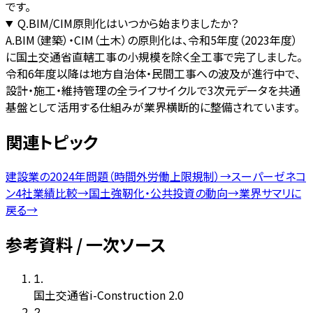
です。
Q.
BIM/CIM原則化はいつから始まりましたか？
A.
BIM（建築）・CIM（土木）の原則化は、令和5年度（2023年度）
に国土交通省直轄工事の小規模を除く全工事で完了しました。
令和6年度以降は地方自治体・民間工事への波及が進行中で、
設計・施工・維持管理の全ライフサイクルで3次元データを共通
基盤として活用する仕組みが業界横断的に整備されています。
関連トピック
建設業の2024年問題（時間外労働上限規制）
→
スーパーゼネコ
ン4社業績比較
→
国土強靭化・公共投資の動向
→
業界サマリに
戻る
→
参考資料 / 一次ソース
1
.
国土交通省i-Construction 2.0
2
.