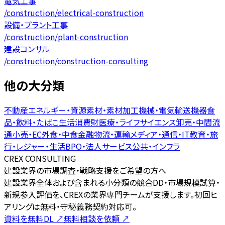
電気工事
/
construction
/
electrical-construction
設備・プラント工事
/
construction
/
plant-construction
建設コンサル
/
construction
/
construction-consulting
他の大分類
不動産
エネルギー・資源
素材・素材加工
機械・電気
輸送機器
食
品・飲料・たばこ
生活消費財
医療・ライフサイエンス
卸売・中間流
通
小売・EC
外食・中食
金融
物流・運輸
メディア・通信・IT
教育・旅
行・レジャー・生活
BPO・法人サービス
公共・インフラ
CREX CONSULTING
建設業界の市場調査・戦略支援をご希望の方へ
建設業界全体および含まれる小分類の競合DD・市場規模試算・
新規参入評価を、CREXの業界専門チームが支援します。初回ヒ
アリングは無料・守秘義務契約対応可。
資料を無料DL
↗
無料相談を依頼
↗