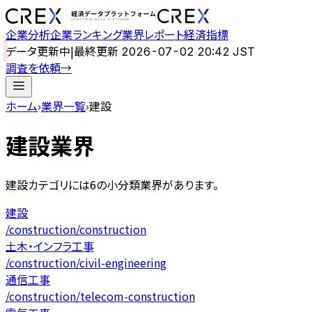
企業分析
企業ランキング
業界レポート
経済指標
データ更新中
|
最終更新
2026-07-02 20:42 JST
調査を依頼
→
ホーム
›
業界一覧
›
建設
建設
業界
建設
カテゴリには
6
の小分類業界があります。
建設
/
construction
/
construction
土木・インフラ工事
/
construction
/
civil-engineering
通信工事
/
construction
/
telecom-construction