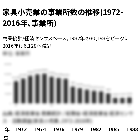
家具小売業の事業所数の推移(1972-
2016年、事業所)
商業統計/経済センサスベース。1982年の30,198をピークに
2016年は6,128へ減少
単位:
事業所
40,000
30,198
29,575
28,133
27,309
30,000
25,895
25,250
25,033
22,688
17,177
20,000
15,495
13,992
12,892
12,312
10,111
10,000
6,128
5,621
5,588
0
72
85
16
出典:
経済産業省 商業統計 / 総務省・経済産業省 経済センサ
ス‐活動調査(家具小売業、1972-2016年)
年
1972
1974
1976
1979
1982
1985
1988
事