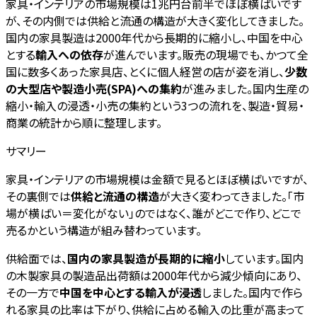
家具・インテリアの市場規模は1兆円台前半でほぼ横ばいです
が、その内側では供給と流通の構造が大きく変化してきました。
国内の家具製造は2000年代から長期的に縮小し、中国を中心
とする
輸入への依存
が進んでいます。販売の現場でも、かつて全
国に数多くあった家具店、とくに個人経営の店が姿を消し、
少数
の大型店や製造小売(SPA)への集約
が進みました。国内生産の
縮小・輸入の浸透・小売の集約という3つの流れを、製造・貿易・
商業の統計から順に整理します。
サマリー
家具・インテリアの市場規模は金額で見るとほぼ横ばいですが、
その裏側では
供給と流通の構造
が大きく変わってきました。「市
場が横ばい＝変化がない」のではなく、誰がどこで作り、どこで
売るかという構造が組み替わっています。
供給面では、
国内の家具製造が長期的に縮小
しています。国内
の木製家具の製造品出荷額は2000年代から減少傾向にあり、
その一方で
中国を中心とする輸入が浸透
しました。国内で作ら
れる家具の比率は下がり、供給に占める輸入の比重が高まって