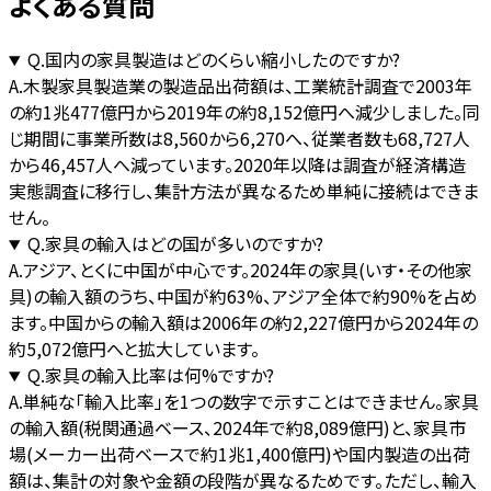
よくある質問
Q.
国内の家具製造はどのくらい縮小したのですか?
A.
木製家具製造業の製造品出荷額は、工業統計調査で2003年
の約1兆477億円から2019年の約8,152億円へ減少しました。同
じ期間に事業所数は8,560から6,270へ、従業者数も68,727人
から46,457人へ減っています。2020年以降は調査が経済構造
実態調査に移行し、集計方法が異なるため単純に接続はできま
せん。
Q.
家具の輸入はどの国が多いのですか?
A.
アジア、とくに中国が中心です。2024年の家具(いす・その他家
具)の輸入額のうち、中国が約63%、アジア全体で約90%を占め
ます。中国からの輸入額は2006年の約2,227億円から2024年の
約5,072億円へと拡大しています。
Q.
家具の輸入比率は何%ですか?
A.
単純な「輸入比率」を1つの数字で示すことはできません。家具
の輸入額(税関通過ベース、2024年で約8,089億円)と、家具市
場(メーカー出荷ベースで約1兆1,400億円)や国内製造の出荷
額は、集計の対象や金額の段階が異なるためです。ただし、輸入