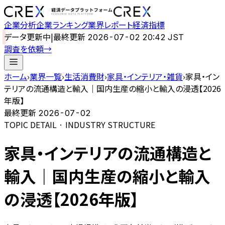
企業分析
企業ランキング
業界レポート
経済指標
データ更新中
|
最終更新
2026-07-02 20:42 JST
調査を依頼
→
ホーム
›
業界一覧
›
生活消費財
›
家具・インテリア・雑貨
›
家具・イン
テリアの流通構造と輸入｜国内生産の縮小と輸入の浸透【2026
年版】
最終更新
2026-07-02
TOPIC DETAIL · INDUSTRY STRUCTURE
家具・インテリアの流通構造と
輸入｜国内生産の縮小と輸入
の浸透【2026年版】