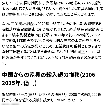
少しています。同じ期間に事業所数は
8,560から6,270
へ、従業
者数も
68,727人から46,457人
へと減りました。家具の国内生産
は、規模・担い手ともに縮小が続いてきたことが分かります。
なお、工業統計調査は2020年で終了し、その後は
別の調査であ
る経済構造実態調査
に引き継がれました。経済構造実態調査に
よる木製家具製造業の出荷額は2021年で約8,265億円、2022
年で約
8,178億円
ですが、こちらは個人経営の事業所を含まな
いなど集計の方法が異なるため、
工業統計の系列とそのままつ
なげて比較することはできません
。それぞれ別の調査として、国
内製造が縮小してきたという大きな流れを読み取るのが適切で
す。
中国からの家具の輸入額の推移(2006-
2025年、億円)
貿易統計ベース(家具=いす・その他家具)。2006年の約2,227億
円から2倍を超える規模に拡大し、2024年がピーク