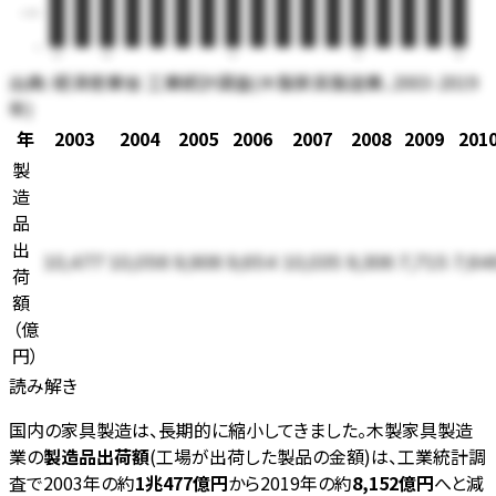
3,750
0
03
05
10
15
19
出典:
経済産業省 工業統計調査(木製家具製造業、2003-2019
年)
年
2003
2004
2005
2006
2007
2008
2009
201
製
造
品
出
10,477
10,056
9,906
9,654
10,035
9,306
7,715
7,64
荷
額
（
億
円
）
読み解き
国内の家具製造は、長期的に縮小してきました。木製家具製造
業の
製造品出荷額
(工場が出荷した製品の金額)は、工業統計調
査で2003年の約
1兆477億円
から2019年の約
8,152億円
へと減