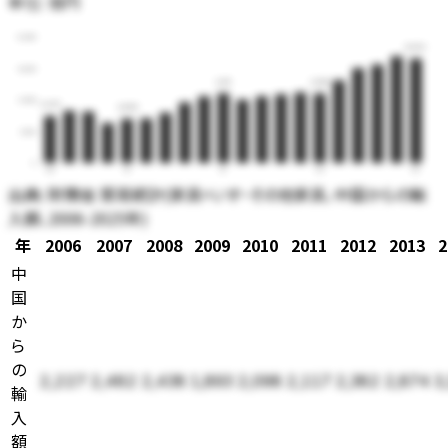
単位:
億円
6,000
4,962
4,500
3,311
3,304
3,000
2,227
2,098
1,500
0
06
10
15
20
25
出典:
財務省 貿易統計(家具=いす・その他家具、中国からの輸
入額、2006-2025年)
年
2006
2007
2008
2009
2010
2011
2012
2013
2
中
国
か
ら
の
2,227
2,482
2,438
1,893
2,098
2,117
2,382
2,874
3
輸
入
額