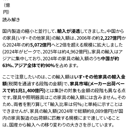
（
億
円
）
読み解き
国内製造の縮小と並行して、
輸入が浸透
してきました。中国から
の家具(いす・その他家具)の輸入額は、2006年の約
2,227億円
か
ら2024年の約
5,072億円
へと2倍を超える規模に拡大しました
(2024年がピークで、2025年は約4,962億円)。家具の輸入はア
ジアに集中しており、2024年の家具の輸入額のうち
中国が約
63%、アジア全体で約90%
を占めます。
ここで注意したいのは、この輸入額は
いす・その他家具の輸入金
額
(税関を通過する段階の金額)で、
家具市場(メーカー出荷ベー
スで約1兆1,400億円)
とは集計の対象も金額の段階も異なる点
です。寝具や照明器具はこの家具の輸入額には含みません。その
ため、両者を割り算して「輸入比率は何%」と単純に示すことは
できませんが、家具の輸入額(2024年で総額約8,089億円)が国
内の家具製造の出荷額に匹敵する規模にまで達していること
は、国産から輸入への移り変わりの大きさを示しています。