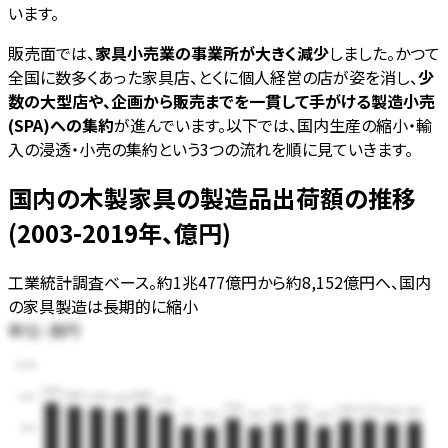
います。
販売面では、
家具小売業の事業所が大きく減少
しました。かつて
全国に数多くあった家具店、とくに個人経営の店が姿を消し、
少
数の大型店や、企画から販売までを一貫して手がける製造小売
(SPA)への集約
が進んでいます。以下では、国内生産の縮小・輸
入の浸透・小売の集約という3つの流れを順に見ていきます。
国内の木製家具の製造品出荷額の推移
(2003-2019年、億円)
工業統計調査ベース。約1兆477億円から約8,152億円へ、国内
の家具製造は長期的に縮小
単位:
億円
15,000
10,477
10,056
10,035
9,906
11,250
9,654
9,306
8,618
8,511
8,402
8,398
8,152
8,126
8,098
7,715
7,652
7,646
7,630
7,500