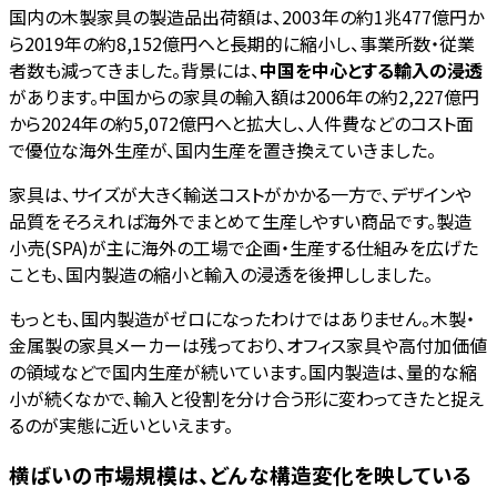
国内の木製家具の製造品出荷額は、2003年の約1兆477億円か
ら2019年の約8,152億円へと長期的に縮小し、事業所数・従業
者数も減ってきました。背景には、
中国を中心とする輸入の浸透
があります。中国からの家具の輸入額は2006年の約2,227億円
から2024年の約5,072億円へと拡大し、人件費などのコスト面
で優位な海外生産が、国内生産を置き換えていきました。
家具は、サイズが大きく輸送コストがかかる一方で、デザインや
品質をそろえれば海外でまとめて生産しやすい商品です。製造
小売(SPA)が主に海外の工場で企画・生産する仕組みを広げた
ことも、国内製造の縮小と輸入の浸透を後押ししました。
もっとも、国内製造がゼロになったわけではありません。木製・
金属製の家具メーカーは残っており、オフィス家具や高付加価値
の領域などで国内生産が続いています。国内製造は、量的な縮
小が続くなかで、輸入と役割を分け合う形に変わってきたと捉え
るのが実態に近いといえます。
横ばいの市場規模は、どんな構造変化を映している