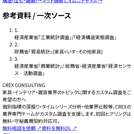
構造(住宅・婚姻)
→
ネット通販とオムニチャネル
→
参考資料 / 一次ソース
1
.
経済産業省「工業統計調査」/「経済構造実態調査」
2
.
財務省「貿易統計」(家具=いす・その他家具)
3
.
経済産業省「商業統計」/ 総務省・経済産業省「経済センサ
ス‐活動調査」
CREX CONSULTING
家具・インテリア・雑貨業界のトピックに関するカスタム調査をご
希望の方へ
個別指標の深掘り・タイムシリーズ分析・他業界比較等、CREXの
業界専門チームがカスタム調査を支援します。初回ヒアリングは
無料・守秘義務契約対応可。
無料相談を依頼
↗
資料を無料DL
↗