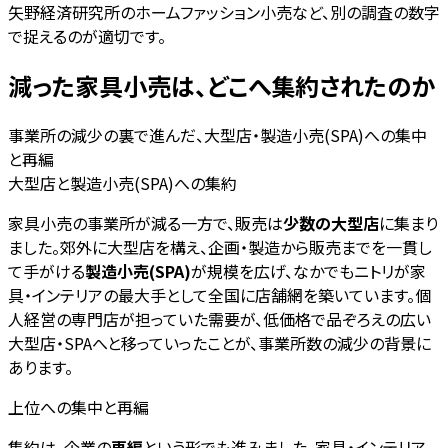
矢野経済研究所のホームファッション小売など、別の調査の数字
で捉えるのが適切です。
減った家具小売は、どこへ集約されたのか
事業所の減少の裏で進んだ、大型店・製造小売(SPA)への集中
と再編
大型店と製造小売(SPA)への集約
家具小売の事業所が減る一方で、販売は
少数の大型店
に集まり
ました。郊外に大型店を構え、企画・製造から販売までを一貫し
て手がける
製造小売(SPA)
が規模を広げ、なかでもニトリが家
具・インテリアの最大手として全国に店舗網を築いています。個
人経営の専門店が担っていた需要が、低価格で品ぞろえの広い
大型店・SPAへと移っていったことが、事業所数の減少の背景に
あります。
上位への集中と再編
集約は、企業の
再編
という形でも進みました。家具・インテリア