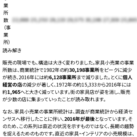
業
所
数
22,688
25,250
28,133
29,575
30,198
27,309
25,89
（
事
業
所
）
読み解き
販売の現場でも、構造は大きく変わりました。家具小売業の事業
所数は、商業統計で1982年の約
30,198事業所
をピークに減少
が続き、2016年には約
6,128事業所
まで減りました。とくに
個人
経営の店
の減少が著しく、1972年の約15,333から2016年には
約
1,965
へと大きく減っています。街の家具店が姿を消し、販売
が少数の店に集まっていったことが読み取れます。
なお、家具小売業の事業所統計は、調査が商業統計から経済セ
ンサスへ移行したことに伴い、
2016年が最後
となっています。そ
のため、この系列は直近の状況を示すものではなく、長期の趨勢
を捉えるためのものです。直近の家具・インテリアの小売規模は、