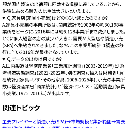
額が国内製造の出荷額に匹敵する規模に達していることから、
供給に占める輸入の比重は大きいといえます。
Q.
家具店(家具小売業)はどのくらい減ったのですか?
A.
家具小売業の事業所数は、商業統計で1982年の約30,198事
業所をピークに、2016年には約6,128事業所まで減少しました。
とくに個人経営の店の減少が大きく、需要が大型店や製造小売
(SPA)へ集約されてきました。なお、この事業所統計は調査の移
行に伴い2016年が最後となっています。
Q.
データの出典は何ですか?
A.
国内製造は経済産業省「工業統計調査」(2003-2019年)と「経
済構造実態調査」(2021-2022年、別の調査)、輸入は財務省「貿
易統計」(家具=いす・その他家具、2006-2025年)、小売の事業所
数は経済産業省「商業統計」と「経済センサス‐活動調査」(家具
小売業、1972-2016年)が出典です。
関連トピック
主要プレイヤーと製造小売(SPA)
→
市場規模と集計範囲
→
需要