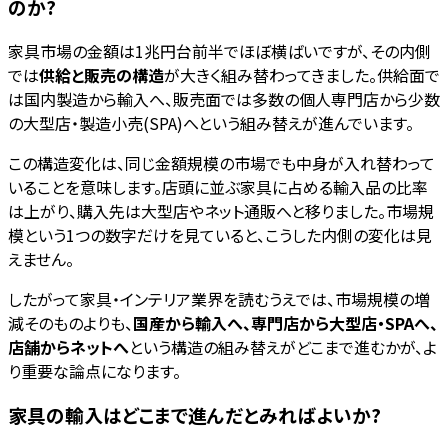
のか?
家具市場の金額は1兆円台前半でほぼ横ばいですが、その内側
では
供給と販売の構造
が大きく組み替わってきました。供給面で
は国内製造から輸入へ、販売面では多数の個人専門店から少数
の大型店・製造小売(SPA)へという組み替えが進んでいます。
この構造変化は、同じ金額規模の市場でも中身が入れ替わって
いることを意味します。店頭に並ぶ家具に占める輸入品の比率
は上がり、購入先は大型店やネット通販へと移りました。市場規
模という1つの数字だけを見ていると、こうした内側の変化は見
えません。
したがって家具・インテリア業界を読むうえでは、市場規模の増
減そのものよりも、
国産から輸入へ、専門店から大型店・SPAへ、
店舗からネットへ
という構造の組み替えがどこまで進むかが、よ
り重要な論点になります。
家具の輸入はどこまで進んだとみればよいか?