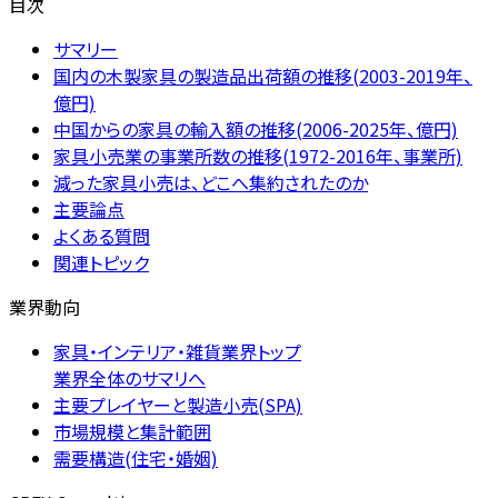
目次
サマリー
国内の木製家具の製造品出荷額の推移(2003-2019年、
億円)
中国からの家具の輸入額の推移(2006-2025年、億円)
家具小売業の事業所数の推移(1972-2016年、事業所)
減った家具小売は、どこへ集約されたのか
主要論点
よくある質問
関連トピック
業界動向
家具・インテリア・雑貨業界トップ
業界全体のサマリへ
主要プレイヤーと製造小売(SPA)
市場規模と集計範囲
需要構造(住宅・婚姻)