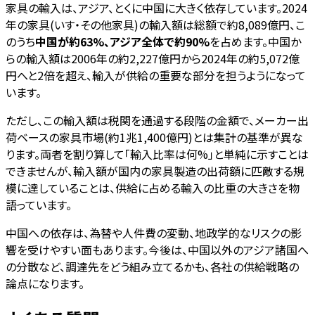
家具の輸入は、アジア、とくに中国に大きく依存しています。2024
年の家具(いす・その他家具)の輸入額は総額で約8,089億円、こ
のうち
中国が約63%、アジア全体で約90%
を占めます。中国か
らの輸入額は2006年の約2,227億円から2024年の約5,072億
円へと2倍を超え、輸入が供給の重要な部分を担うようになって
います。
ただし、この輸入額は税関を通過する段階の金額で、メーカー出
荷ベースの家具市場(約1兆1,400億円)とは集計の基準が異な
ります。両者を割り算して「輸入比率は何%」と単純に示すことは
できませんが、輸入額が国内の家具製造の出荷額に匹敵する規
模に達していることは、供給に占める輸入の比重の大きさを物
語っています。
中国への依存は、為替や人件費の変動、地政学的なリスクの影
響を受けやすい面もあります。今後は、中国以外のアジア諸国へ
の分散など、調達先をどう組み立てるかも、各社の供給戦略の
論点になります。