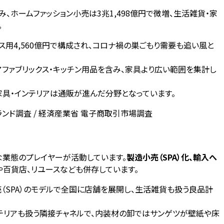
、ホームファッション小売は3兆1,498億円で微増、生活雑貨・家
。
フィス用4,560億円で構成され、コロナ禍の巣ごもり需要も追い風と
リアファブリックス・キッチン用品を含み、家具より広い範囲を集計し
、家具・インテリアは通販が進んだ分野となっています。
ブランド調査 / 経済産業省 電子商取引市場調査
な業態のプレイヤーが活動しています。
製造小売（SPA）化、輸入へ
や百貨店、リユースなども併存しています。
（SPA）のモデルで全国に店舗を展開し、生活雑貨も扱う良品計
ンテリアも扱う隣接チャネルで、内装材の卸ではサンゲツが壁紙や床