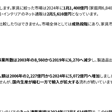
します。家具に絞った市場は2024年に
1兆1,400億円
（家庭用6,8
具・インテリアのネット通販は
2兆5,616億円
となっています。
比較したりはできません。市場全体としては
成熟段階
にあり、家具
数は2003年の8,560から2019年に6,270へ減少
し、製造品
2006年の2,227億円から2024年に5,072億円へ増加
しまし
せんが、
国内生産が縮む一方で輸入が拡大する
流れが続いています
インテリアの
ネット通販市場は2024年に2兆5,616億円
で、この分