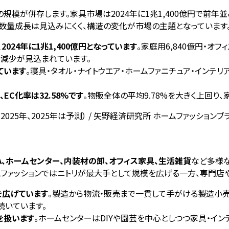
模が併存します。家具市場は2024年に1兆1,400億円で前年並み
きな数量成長は見込みにくく、構造の変化が市場の主題となっています
024年に1兆1,400億円となっています
。家庭用6,840億円・オ
かな減少が見込まれています。
ています
。寝具・タオル・ナイトウエア・ホームファニチュア・インテ
EC化率は32.58%です
。物販全体の平均9.78%を大きく上回り
2025年、2025年は予測） / 矢野経済研究所 ホームファッション
A、ホームセンター、内装材の卸、オフィス家具、生活雑貨
など多様
ファッションではニトリが最大手として規模を広げる一方、専門店
を広げています
。製造から物流・販売まで一貫して手がける製造小売
続いています。
を扱います
。ホームセンターはDIYや園芸を中心としつつ家具・イ