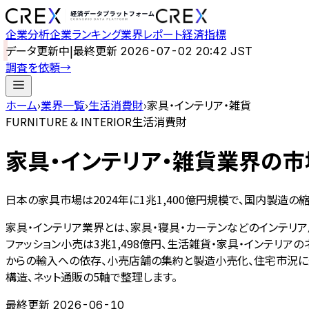
企業分析
企業ランキング
業界レポート
経済指標
データ更新中
|
最終更新
2026-07-02 20:42 JST
調査を依頼
→
ホーム
›
業界一覧
›
生活消費財
›
家具・インテリア・雑貨
FURNITURE & INTERIOR
生活消費財
家具・インテリア・雑貨
業界の市
日本の家具市場は2024年に1兆1,400億円規模で、国内製造
家具・インテリア業界とは、家具・寝具・カーテンなどのインテリア
ファッション小売は3兆1,498億円、生活雑貨・家具・インテリ
からの輸入への依存、小売店舗の集約と製造小売化、住宅市況に連
構造、ネット通販の5軸で整理します。
最終更新
2026-06-10