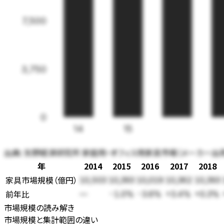
7,500
3,750
0
14
15
出典:
矢野経済研究所 家庭用・オフィス用家具市場（メーカー出荷金額
年
2014
2015
2016
2017
2018
家具市場規模
（
億円
）
10,503
10,393
10,019
10,362
10,393
前年比
—
-1.0%
-3.6%
+3.4%
+0.3%
市場規模の読み解き
市場規模と集計範囲の違い