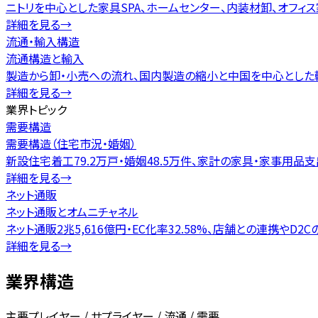
ニトリを中心とした家具SPA、ホームセンター、内装材卸、オフ
詳細を見る
→
流通・輸入構造
流通構造と輸入
製造から卸・小売への流れ、国内製造の縮小と中国を中心とした
詳細を見る
→
業界トピック
需要構造
需要構造（住宅市況・婚姻）
新設住宅着工79.2万戸・婚姻48.5万件、家計の家具・家事用品
詳細を見る
→
ネット通販
ネット通販とオムニチャネル
ネット通販2兆5,616億円・EC化率32.58%、店舗との連携やD2
詳細を見る
→
業界構造
主要プレイヤー / サプライヤー / 流通 / 需要