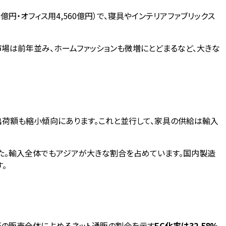
40億円・オフィス用4,560億円）で、寝具やインテリアファブリックス
市場は前年並み、ホームファッションも微増にとどまるなど、大きな
出荷額も縮小傾向にあります。これと並行して、家具の供給は輸入
た。輸入全体でもアジアが大きな割合を占めています。国内製造
。
野の販売全体に占めるネット通販の割合を示す
EC化率は32.58%