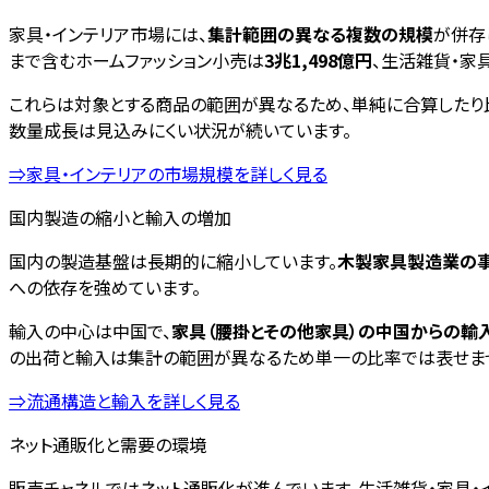
家具・インテリア市場には、
集計範囲の異なる複数の規模
が併存
まで含むホームファッション小売は
3兆1,498億円
、生活雑貨・家
これらは対象とする商品の範囲が異なるため、単純に合算したり
数量成長は見込みにくい状況が続いています。
⇒家具・インテリアの市場規模を詳しく見る
国内製造の縮小と輸入の増加
国内の製造基盤は長期的に縮小しています。
木製家具製造業の事業所
への依存を強めています。
輸入の中心は中国で、
家具（腰掛とその他家具）の中国からの輸入額は
の出荷と輸入は集計の範囲が異なるため単一の比率では表せま
⇒流通構造と輸入を詳しく見る
ネット通販化と需要の環境
販売チャネルではネット通販化が進んでいます。生活雑貨・家具・