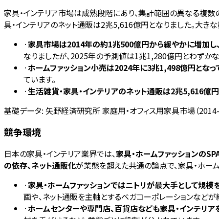
家具・インテリア市場は成熟段階にあり、集計範囲の異なる複数の規
具・インテリアのネット通販は2兆5,616億円となりました。大
·
家具市場は2014年の約1兆500億円から緩やかに増加し、2
なりましたが、2025年の予測値は1兆1,280億円とわず
·
ホームファッション小売は2024年に3兆1,498億円となっ
ています。
·
生活雑貨・家具・インテリアのネット通販は2兆5,616億円、
基礎データ:
矢野経済研究所 家庭用・オフィス用家具市場（2014-
競争環境
日本の家具・インテリア業界では、
家具・ホームファッションのSP
の依存、ネット通販化
が業態を超えた共通の論点で、家具・ホーム
·
家具・ホームファッションではニトリが最大手として規模
画や、ネット通販を主軸とするベガコーポレーションなどが
·
ホームセンターや専門店、百貨店なども家具・インテリア