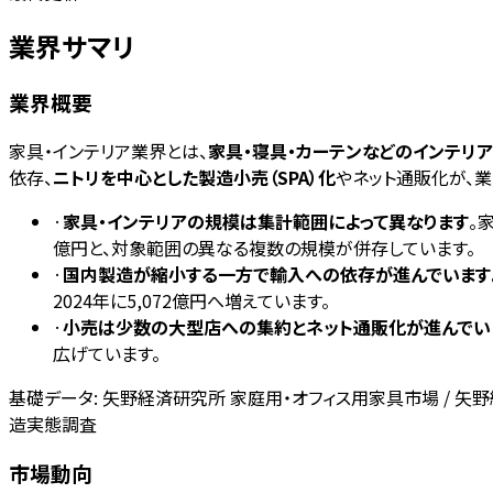
業界サマリ
業界概要
家具・インテリア業界とは、
家具・寝具・カーテンなどのインテリ
依存、
ニトリを中心とした製造小売（SPA）化
やネット通販化が、
·
家具・インテリアの規模は集計範囲によって異なります
。
億円と、対象範囲の異なる複数の規模が併存しています。
·
国内製造が縮小する一方で輸入への依存が進んでいます
2024年に5,072億円へ増えています。
·
小売は少数の大型店への集約とネット通販化が進んでい
広げています。
基礎データ:
矢野経済研究所 家庭用・オフィス用家具市場 / 矢野
造実態調査
市場動向