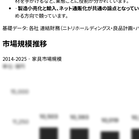
材を手がけるなど、業態ごとに役割が分かれています。
·
製造小売化と輸入、ネット通販化が共通の論点となってい
める方向で競っています。
基礎データ:
各社 連結財務（ニトリホールディングス・良品計画・パ
市場規模推移
2014-2025 · 家具市場規模
単位:
億円
15,000
10,503
10,393
10
10,019
11,250