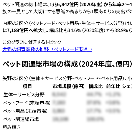
ペット関連の総市場は、
1兆6,842億円（2020年度）から年率2
族の一員として大切にする意識の高まりから1頭あたりの支出が増
内訳の3区分（ペットフード・ペット用品・生体＋サービス分野）
に7,183億円へ拡大
し、構成比も34.6%（2020年度）から3
このグラフに関連するトピック
犬猫の飼育頭数の推移
→
ペットフード市場
→
ペット関連総市場の構成（2024年度、億円
矢野の3区分（生体＋サービス分野・ペットフード・ペット用品）、小
項目
市場規模（億円）
構成比
前年比
シェ
生体＋サービス分野
8,542
44.7
%
+1.2%
ペットフード（末端市場）
7,183
37.6
%
+3.8%
ペット用品（末端市場）
3,383
17.7
%
+3.5%
ペット関連総市場
19,108
100.0%
読み解き