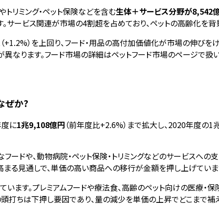
やトリミング・ペット保険などを含む
生体＋サービス分野が8,542億
7%）です。サービス関連が市場の4割超を占めており、ペットの高齢化
ービス（+1.2%）を上回り、フード・用品の高付加価値化が市場の伸び
計が異なります。フード市場の詳細はペットフード市場のページで扱い
なぜか?
年度に
1兆9,108億円
（前年度比+2.6%）まで拡大し、2020年度の1
フードや、動物病院・ペット保険・トリミングなどのサービスへの支
予測）へ高まる見通しで、単価の高い商品への移行が金額を押し上げていま
ています。プレミアムフードや療法食、高齢のペット向けの医療・保
の頭打ちは下押し要因であり、量の減少を単価の上昇でどこまで補え