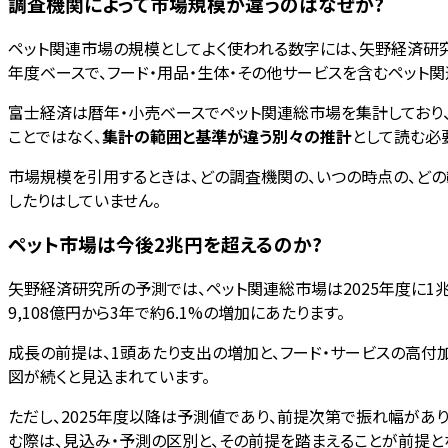
調査機関によって市場規模が違うのはなぜか?
ペット関連市場の規模としてよく使われる数字には、矢野経済研
年度ベースで、フード・用品・生体・その他サービスを含むペット
富士経済は暦年・小売ベースでペット関連総市場を集計しており、
ことではなく、
集計の範囲と基準が違う別々の推計
として読む必
市場規模を引用するときは、どの調査機関の、いつの時点の、ど
したりはしていません。
ペット市場は今後2兆円を超えるのか?
矢野経済研究所の予測では、ペット関連総市場は2025年度に1兆9,
9,108億円から3年で約6.1%の増加にあたります。
成長の前提は、1頭あたり支出の増加と、フード・サービスの高付
図が続くと見込まれています。
ただし、2025年度以降は予測値であり、前提次第で振れ幅があ
む際は、見込み・予測の区別と、その前提を踏まえることが前提と