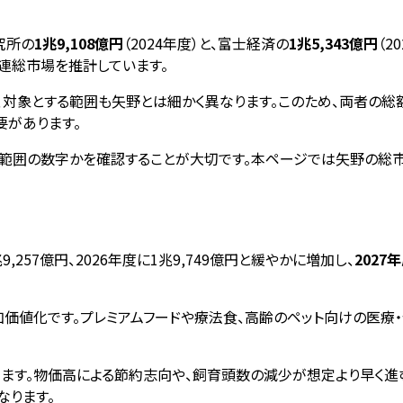
究所の
1兆9,108億円
（2024年度）と、富士経済の
1兆5,343億円
（2
関連総市場を推計しています。
対象とする範囲も矢野とは細かく異なります。このため、両者の総
要があります。
の範囲の数字かを確認することが大切です。本ページでは矢野の総
257億円、2026年度に1兆9,749億円と緩やかに増加し、
2027
加価値化です。プレミアムフードや療法食、高齢のペット向けの医
ります。物価高による節約志向や、飼育頭数の減少が想定より早く
なります。