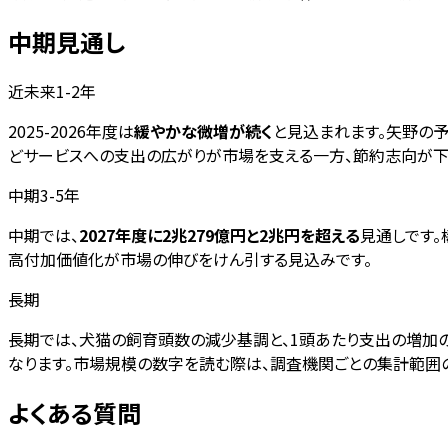
中期見通し
近未来1-2年
2025-2026年度は
緩やかな微増が続く
と見込まれます。矢野の予
どサービスへの支出の広がりが市場を支える一方、節約志向が下
中期3-5年
中期では、
2027年度に2兆279億円と2兆円を超える
見通しです
高付加価値化が市場の伸びをけん引する見込みです。
長期
長期では、犬猫の飼育頭数の減少基調と、1頭あたり支出の増加
なります。市場規模の数字を読む際は、調査機関ごとの集計範囲の
よくある質問