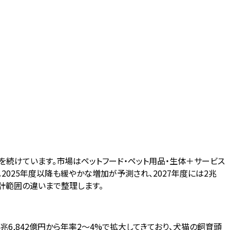
微増を続けています。市場はペットフード・ペット用品・生体＋サービス
025年度以降も緩やかな増加が予測され、2027年度には2兆
集計範囲の違いまで整理します。
の1兆6,842億円から年率2〜4%で拡大してきており、犬猫の飼育頭