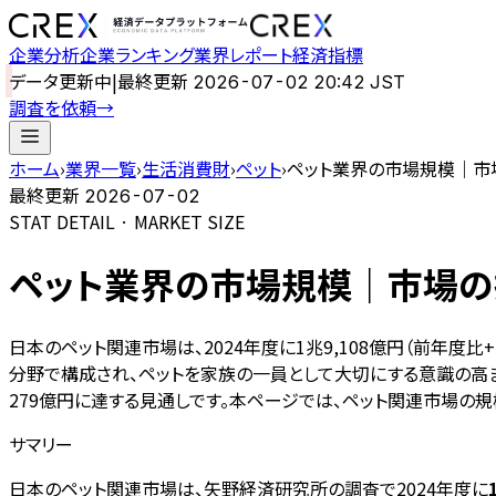
企業分析
企業ランキング
業界レポート
経済指標
データ更新中
|
最終更新
2026-07-02 20:42 JST
調査を依頼
→
ホーム
›
業界一覧
›
生活消費財
›
ペット
›
ペット業界の市場規模｜市場
最終更新
2026-07-02
STAT DETAIL · MARKET SIZE
ペット業界の市場規模｜市場の推
日本のペット関連市場は、2024年度に1兆9,108億円（前年度
分野で構成され、ペットを家族の一員として大切にする意識の高ま
279億円に達する見通しです。本ページでは、ペット関連市場の
サマリー
日本のペット関連市場は、矢野経済研究所の調査で2024年度に