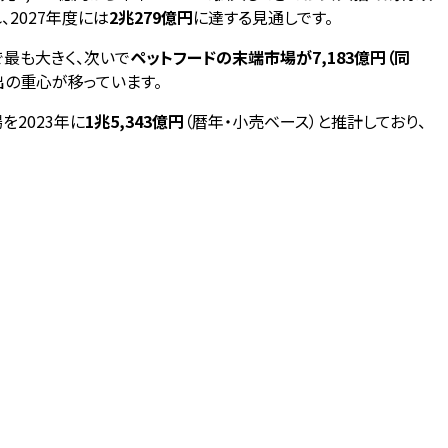
2027年度には
2兆279億円
に達する見通しです。
で最も大きく、次いで
ペットフードの末端市場が7,183億円（同
出の重心が移っています。
を2023年に
1兆5,343億円
（暦年・小売ベース）と推計しており、