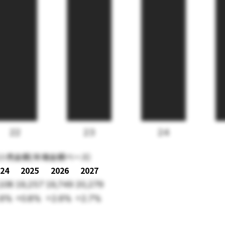
22
23
24
（小売金額/末端金額ベース）
24
2025
2026
2027
108
19,257
19,749
20,279
.6%
+0.8%
+2.6%
+2.7%