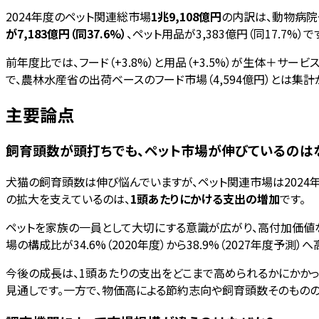
2024年度のペット関連総市場
1兆9,108億円
の内訳は、動物病院
が7,183億円（同37.6%）
、ペット用品が3,383億円（同17.
前年度比では、フード（+3.8%）と用品（+3.5%）が生体＋サ
で、農林水産省の出荷ベースのフード市場（4,594億円）とは集
主要論点
飼育頭数が頭打ちでも、ペット市場が伸びているのは
犬猫の飼育頭数は伸び悩んでいますが、ペット関連市場は2024
の拡大を支えているのは、
1頭あたりにかける支出の増加
です。
ペットを家族の一員として大切にする意識が広がり、高付加価値な
場の構成比が34.6%（2020年度）から38.9%（2027年度
今後の成長は、1頭あたりの支出をどこまで高められるかにかかっ
見通しです。一方で、物価高による節約志向や飼育頭数そのもの