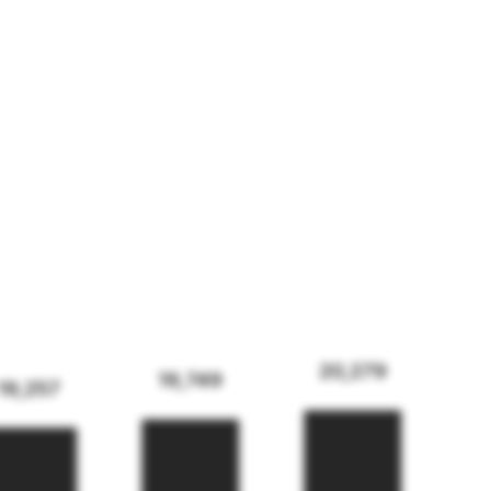
20,279
19,749
19,257