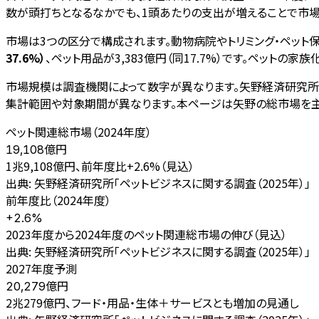
数が頭打ちとなるなかでも、1頭あたりの支出が増えることで市場
市場は3つの区分で構成されます。動物病院やトリミング・ペット
37.6%）
、ペット用品が3,383億円（同17.7%）です。ペット
市場規模は調査機関によって数字が異なります。矢野経済研究所の1兆
集計範囲や対象期間が異なります。本ページは矢野の総市場を主
ペット関連総市場（2024年度）
億円
19,108
1兆9,108億円、前年度比+2.6%（見込）
出典:
矢野経済研究所「ペットビジネスに関する調査（2025年）」
前年度比（2024年度）
+2.6%
2023年度から2024年度のペット関連総市場の伸び（見込）
出典:
矢野経済研究所「ペットビジネスに関する調査（2025年）」
2027年度予測
億円
20,279
2兆279億円、フード・用品・生体＋サービスとも増加の見通し