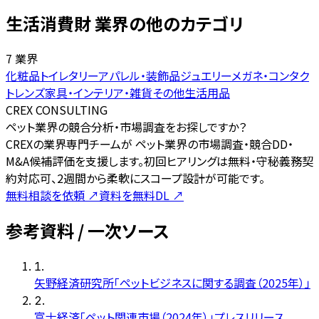
生活消費財 業界の他のカテゴリ
7 業界
化粧品
トイレタリー
アパレル・装飾品
ジュエリー
メガネ・コンタク
トレンズ
家具・インテリア・雑貨
その他生活用品
CREX CONSULTING
ペット業界の競合分析・市場調査をお探しですか？
CREXの業界専門チームが ペット業界の市場調査・競合DD・
M&A候補評価を支援します。初回ヒアリングは無料・守秘義務契
約対応可、2週間から柔軟にスコープ設計が可能です。
無料相談を依頼
↗
資料を無料DL
↗
参考資料 / 一次ソース
1
.
矢野経済研究所「ペットビジネスに関する調査（2025年）」
2
.
富士経済「ペット関連市場（2024年）」プレスリリース