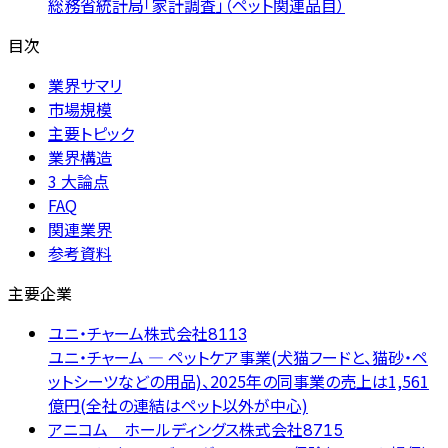
総務省統計局「家計調査」（ペット関連品目）
目次
業界サマリ
市場規模
主要トピック
業界構造
3 大論点
FAQ
関連業界
参考資料
主要企業
ユニ・チャーム株式会社
8113
ユニ・チャーム — ペットケア事業(犬猫フードと、猫砂・ペ
ットシーツなどの用品)、2025年の同事業の売上は1,561
億円(全社の連結はペット以外が中心)
アニコム ホールディングス株式会社
8715