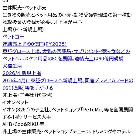
03
生体販売・ペット小売
生き物の販売とペット用品の小売。動物愛護管理法の第一種動
物取扱業の登録が必要、非上場が中心
上場（EC・新規上場）
ペットゴー
連結売上 約90億円(FY2025)
東証グロース上場、犬猫の医薬品・サプリメント・療法食などの
ペットヘルスケア用品のECを展開。連結売上は90億円規模
犬猫生活
2026/4 新規上場
2026年4月に東証グロースへ新規上場、国産プレミアムフードの
D2C(直販)等を手がける
非上場・子会社（代表例）
イオンペット
イオン(8267)の子会社、ペットショップ「PeTeMo」等を全国展開
する小売・サービス大手
AHB・Coo&RIKU 等
非上場の生体販売・ペットショップチェーン、トリミングやホテル