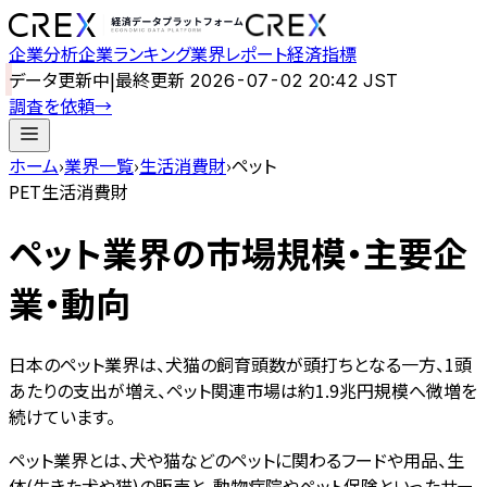
企業分析
企業ランキング
業界レポート
経済指標
データ更新中
|
最終更新
2026-07-02 20:42 JST
調査を依頼
→
ホーム
›
業界一覧
›
生活消費財
›
ペット
PET
生活消費財
ペット
業界の市場規模・主要企
業・動向
日本のペット業界は、犬猫の飼育頭数が頭打ちとなる一方、1頭
あたりの支出が増え、ペット関連市場は約1.9兆円規模へ微増を
続けています。
ペット業界とは、犬や猫などのペットに関わるフードや用品、生
体(生きた犬や猫)の販売と、動物病院やペット保険といったサー