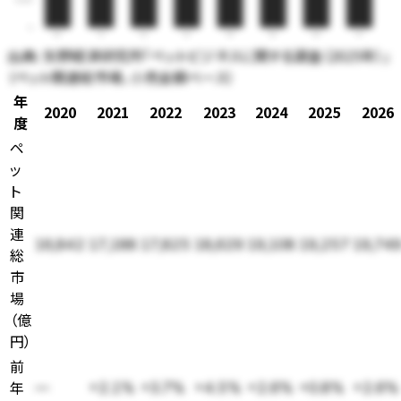
0
20
21
22
23
24
25
26
27
出典:
矢野経済研究所「ペットビジネスに関する調査（2025年）」
（ペット関連総市場、小売金額ベース）
年
2020
2021
2022
2023
2024
2025
2026
度
ペ
ッ
ト
関
連
16,842
17,188
17,825
18,629
19,108
19,257
19,74
総
市
場
（
億
円
）
前
年
—
+2.1%
+3.7%
+4.5%
+2.6%
+0.8%
+2.6%