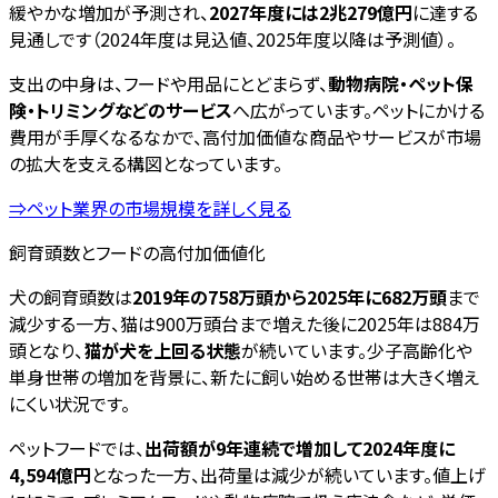
緩やかな増加が予測され、
2027年度には2兆279億円
に達する
見通しです（2024年度は見込値、2025年度以降は予測値）。
支出の中身は、フードや用品にとどまらず、
動物病院・ペット保
険・トリミングなどのサービス
へ広がっています。ペットにかける
費用が手厚くなるなかで、高付加価値な商品やサービスが市場
の拡大を支える構図となっています。
⇒ペット業界の市場規模を詳しく見る
飼育頭数とフードの高付加価値化
犬の飼育頭数は
2019年の758万頭から2025年に682万頭
まで
減少する一方、猫は900万頭台まで増えた後に2025年は884万
頭となり、
猫が犬を上回る状態
が続いています。少子高齢化や
単身世帯の増加を背景に、新たに飼い始める世帯は大きく増え
にくい状況です。
ペットフードでは、
出荷額が9年連続で増加して2024年度に
4,594億円
となった一方、出荷量は減少が続いています。値上げ