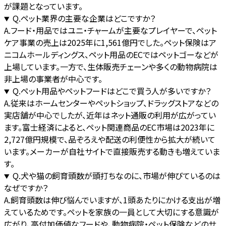
が課題となっています。
Q.
ペット業界の主要な企業はどこですか？
A.
フード・用品ではユニ・チャームが主要なプレイヤーで、ペット
ケア事業の売上は2025年に1,561億円でした。ペット保険はア
ニコムホールディングス、ペット用品のECではペットゴーなどが
上場しています。一方で、生体販売チェーンや多くの動物病院は
非上場の事業者が中心です。
Q.
ペット用品やペットフードはどこで買う人が多いですか？
A.
従来はホームセンターやペットショップ、ドラッグストアなどの
実店舗が中心でしたが、近年はネット通販の利用が広がってい
ます。富士経済によると、ペット関連商品のEC市場は2023年に
2,727億円規模で、品ぞろえや配送の利便性から拡大が続いて
います。メーカーが自社サイトで直接販売する動きも増えていま
す。
Q.
犬や猫の飼育頭数が頭打ちなのに、市場が伸びているのは
なぜですか？
A.
飼育頭数は伸び悩んでいますが、1頭あたりにかける支出が増
えているためです。ペットを家族の一員として大切にする意識が
広がり、高付加価値なフードや、動物病院・ペット保険などのサ