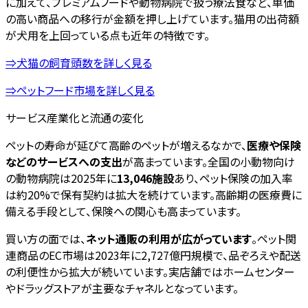
に加えて、プレミアムフードや動物病院で扱う療法食など、単価
の高い商品への移行が金額を押し上げています。猫用の出荷額
が犬用を上回っている点も近年の特徴です。
⇒犬猫の飼育頭数を詳しく見る
⇒ペットフード市場を詳しく見る
サービス産業化と流通の変化
ペットの寿命が延びて高齢のペットが増えるなかで、
医療や保険
などのサービスへの支出
が高まっています。全国の小動物向け
の動物病院は2025年に
13,046施設
あり、ペット保険の加入率
は約20%で保有契約は拡大を続けています。高齢期の医療費に
備える手段として、保険への関心も高まっています。
買い方の面では、
ネット通販の利用が広がっています
。ペット関
連商品のEC市場は2023年に2,727億円規模で、品ぞろえや配送
の利便性から拡大が続いています。実店舗ではホームセンター
やドラッグストアが主要なチャネルとなっています。