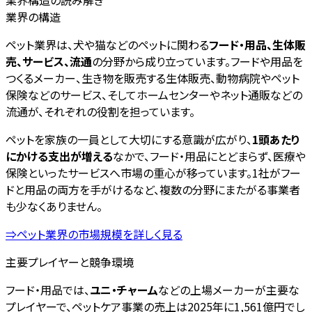
業界構造の読み解き
業界の構造
ペット業界は、犬や猫などのペットに関わる
フード・用品、生体販
売、サービス、流通
の分野から成り立っています。フードや用品を
つくるメーカー、生き物を販売する生体販売、動物病院やペット
保険などのサービス、そしてホームセンターやネット通販などの
流通が、それぞれの役割を担っています。
ペットを家族の一員として大切にする意識が広がり、
1頭あたり
にかける支出が増える
なかで、フード・用品にとどまらず、医療や
保険といったサービスへ市場の重心が移っています。1社がフー
ドと用品の両方を手がけるなど、複数の分野にまたがる事業者
も少なくありません。
⇒ペット業界の市場規模を詳しく見る
主要プレイヤーと競争環境
フード・用品では、
ユニ・チャーム
などの上場メーカーが主要な
プレイヤーで、ペットケア事業の売上は2025年に1,561億円でし