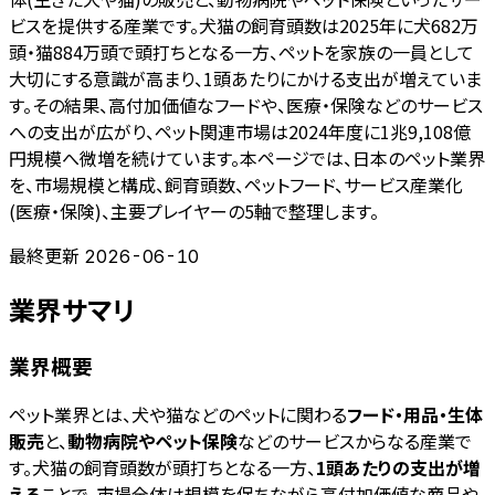
ビスを提供する産業です。犬猫の飼育頭数は2025年に犬682万
頭・猫884万頭で頭打ちとなる一方、ペットを家族の一員として
大切にする意識が高まり、1頭あたりにかける支出が増えていま
す。その結果、高付加価値なフードや、医療・保険などのサービス
への支出が広がり、ペット関連市場は2024年度に1兆9,108億
円規模へ微増を続けています。本ページでは、日本のペット業界
を、市場規模と構成、飼育頭数、ペットフード、サービス産業化
(医療・保険)、主要プレイヤーの5軸で整理します。
最終更新
2026-06-10
業界サマリ
業界概要
ペット業界とは、犬や猫などのペットに関わる
フード・用品・生体
販売
と、
動物病院やペット保険
などのサービスからなる産業で
す。犬猫の飼育頭数が頭打ちとなる一方、
1頭あたりの支出が増
える
ことで、市場全体は規模を保ちながら高付加価値な商品や