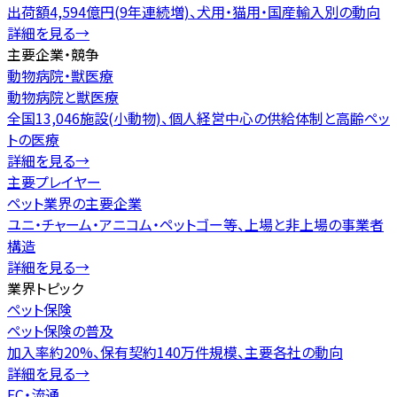
出荷額4,594億円(9年連続増)、犬用・猫用・国産輸入別の動向
詳細を見る
→
主要企業・競争
動物病院・獣医療
動物病院と獣医療
全国13,046施設(小動物)、個人経営中心の供給体制と高齢ペッ
トの医療
詳細を見る
→
主要プレイヤー
ペット業界の主要企業
ユニ・チャーム・アニコム・ペットゴー等、上場と非上場の事業者
構造
詳細を見る
→
業界トピック
ペット保険
ペット保険の普及
加入率約20%、保有契約140万件規模、主要各社の動向
詳細を見る
→
EC・流通