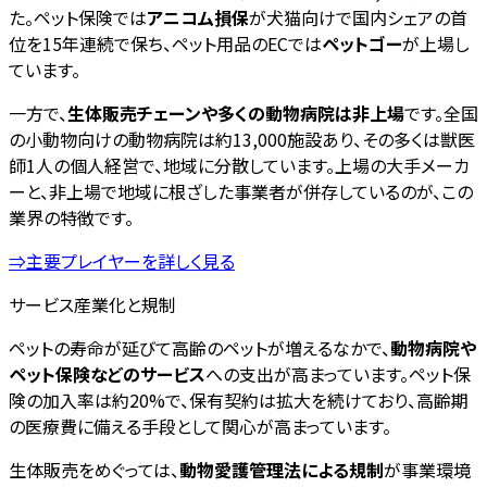
た。ペット保険では
アニコム損保
が犬猫向けで国内シェアの首
位を15年連続で保ち、ペット用品のECでは
ペットゴー
が上場し
ています。
一方で、
生体販売チェーンや多くの動物病院は非上場
です。全国
の小動物向けの動物病院は約13,000施設あり、その多くは獣医
師1人の個人経営で、地域に分散しています。上場の大手メーカ
ーと、非上場で地域に根ざした事業者が併存しているのが、この
業界の特徴です。
⇒主要プレイヤーを詳しく見る
サービス産業化と規制
ペットの寿命が延びて高齢のペットが増えるなかで、
動物病院や
ペット保険などのサービス
への支出が高まっています。ペット保
険の加入率は約20%で、保有契約は拡大を続けており、高齢期
の医療費に備える手段として関心が高まっています。
生体販売をめぐっては、
動物愛護管理法による規制
が事業環境