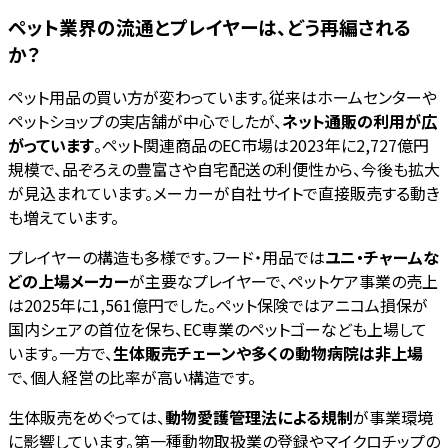
ペット業界の流通とプレイヤーは、どう再編される
か？
ペット用品の買い方が変わっています。従来はホームセンターや
ペットショップの実店舗が中心でしたが、
ネット通販の利用が広
がっています
。ペット関連商品のEC市場は2023年に2,727億円
規模で、品ぞろえの豊富さや自宅配送の利便性から、今後も拡大
が見込まれています。メーカーが自社サイトで直接販売する動き
も増えています。
プレイヤーの構造も多様です。フード・用品では
ユニ・チャームな
どの上場メーカー
が主要なプレイヤーで、ペットケア事業の売上
は2025年に1,561億円でした。ペット保険ではアニコム損保が
国内シェアの首位を保ち、EC専業のペットゴーなども上場して
います。一方で、
生体販売チェーンや多くの動物病院は非上場
で、個人経営の比率が高い構造です。
生体販売をめぐっては、
動物愛護管理法による規制
が事業環境
に影響しています。第一種動物取扱業の登録やマイクロチップの