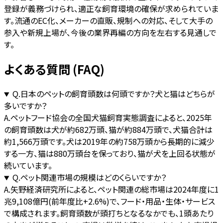
登録が義務づけられ、適正な飼育環境の確保が求められていま
す。流通のEC化、メーカーの直販、規制への対応、そして大手の
参入や新規上場が、今後の業界再編の方向を左右する見通しで
す。
よくある質問 (FAQ)
Q.
日本のペットの飼育頭数は何頭ですか？犬と猫はどちらが
多いですか？
A.
ペットフード協会の全国犬猫飼育実態調査によると、2025年
の飼育頭数は犬が約682万頭、猫が約884万頭で、犬猫合計は
約1,566万頭です。犬は2019年の約758万頭から長期的に減少
する一方、猫は880万頭台を保っており、猫が犬を上回る状態が
続いています。
Q.
ペット関連市場の規模はどのくらいですか？
A.
矢野経済研究所によると、ペット関連の総市場は2024年度に1
兆9,108億円(前年度比+2.6%)で、フード・用品・生体・サービス
で構成されます。飼育頭数が頭打ちとなるなかでも、1頭あたり