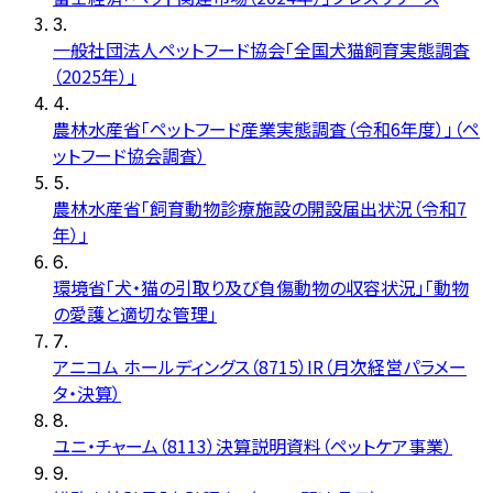
3
.
一般社団法人ペットフード協会「全国犬猫飼育実態調査
（2025年）」
4
.
農林水産省「ペットフード産業実態調査（令和6年度）」（ペ
ットフード協会調査）
5
.
農林水産省「飼育動物診療施設の開設届出状況（令和7
年）」
6
.
環境省「犬・猫の引取り及び負傷動物の収容状況」「動物
の愛護と適切な管理」
7
.
アニコム ホールディングス（8715）IR（月次経営パラメー
タ・決算）
8
.
ユニ・チャーム（8113）決算説明資料（ペットケア事業）
9
.