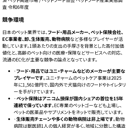
査 令和6年度
競争環境
日本のペット業界では、
フード・用品メーカー、ペット保険会社、
EC事業者、卸、生体販売、動物病院
など多様なプレイヤーが活
動しています。1頭あたりの支出の手厚さを背景とした高付加価
値化と、高齢のペット向けの医療・保険などサービスへの対応、
流通のEC化が主要な競争の論点となっています。
·
フード・用品ではユニ・チャームなどのメーカーが主要な
プレイヤーです
。ユニ・チャームのペットケア事業は2025
年に1,561億円で、国内外で犬猫向けのフードやトイレタリ
ーを手がけています。
·
ペット保険はアニコム損保が国内シェアの首位を15年
連続で保っています
。EC専業のペットゴーなども上場し、
ペットの医薬品やサプリメントをネットで販売しています。
·
生体販売チェーンや多くの動物病院は非上場です
。動物
病院は獣医師1人の個人経営が多く、地域に分散した構造