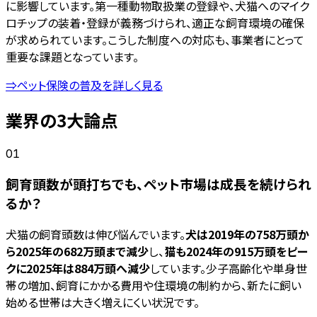
に影響しています。第一種動物取扱業の登録や、犬猫へのマイク
ロチップの装着・登録が義務づけられ、適正な飼育環境の確保
が求められています。こうした制度への対応も、事業者にとって
重要な課題となっています。
⇒ペット保険の普及を詳しく見る
業界の3大論点
01
飼育頭数が頭打ちでも、ペット市場は成長を続けられ
るか？
犬猫の飼育頭数は伸び悩んでいます。
犬は2019年の758万頭か
ら2025年の682万頭まで減少
し、
猫も2024年の915万頭をピー
クに2025年は884万頭へ減少
しています。少子高齢化や単身世
帯の増加、飼育にかかる費用や住環境の制約から、新たに飼い
始める世帯は大きく増えにくい状況です。