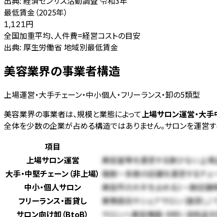
出典:
経済センサス活動調査 令和3年
最低賃金（2025年）
円
1,121
全国加重平均、人件費=経営コストの目安
出典:
厚生労働省 地域別最低賃金
美容業界の事業者構造
上場運営・大手チェーン・中小個人・フリーランス・卸の5類型
美容業界の事業者は、規模と業態によって
上場サロン運営・大手
全体を少数の企業が占める構造ではありません。サロンを運営す
項目
上場サロン運営
美容室等を運営する数少ない上場
大手・中堅チェーン（非上場）
複数〜多数の店舗を運営するチェー
中小・個人サロン
美容所の大半を占める1〜数店舗
フリーランス・面貸し
業務委託やシェアサロン（面貸し
サロン向け卸（BtoB）
サロンへ美容機器・材料・消耗品