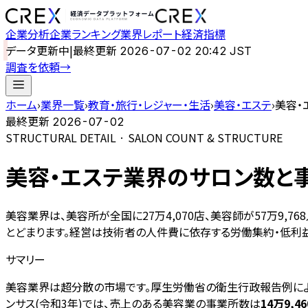
企業分析
企業ランキング
業界レポート
経済指標
データ更新中
|
最終更新
2026-07-02 20:42 JST
調査を依頼
→
ホーム
›
業界一覧
›
教育・旅行・レジャー・生活
›
美容・エステ
›
美容・
最終更新
2026-07-02
STRUCTURAL DETAIL · SALON COUNT & STRUCTURE
美容・エステ業界のサロン数と事
美容業界は、美容所が全国に27万4,070店、美容師が57万9
とどまります。経営は技術者の人件費に依存する労働集約・低利
サマリー
美容業界は超分散の市場です。厚生労働省の衛生行政報告例によ
ンサス(令和3年)では、売上のある美容業の事業所数は
14万9,46