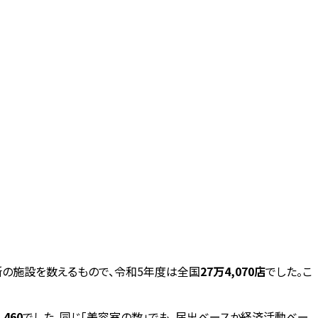
の施設を数えるもので、令和5年度は全国
27万4,070店
でした。こ
,460
でした。同じ「美容室の数」でも、届出ベースか経済活動ベー