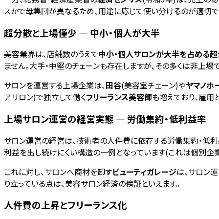
スかで母集団が異なるため、用途に応じて使い分けるのが適切で
超分散と上場僅少 — 中小・個人が大半
美容業界は、店舗数のうえで
中小・個人サロンが大半を占める超
ません。大手・中堅のチェーンも存在しますが、その多くは非上場で
サロンを運営する上場企業は、
田谷
(美容室チェーン)や
ヤマノホ
アサロン)で独立して働く
フリーランス美容師
も増えており、雇用
上場サロン運営の経営実態 — 労働集約・低利益率
サロン運営の経営は、技術者の人件費に依存する労働集約・低利
利益を出し続けにくい構造の一例となっています(これは個別企業
これに対し、サロンへ商材を卸す
ビューティガレージ
は、サロン
り立っている点は、美容サロン経済の傍証といえます。
人件費の上昇とフリーランス化