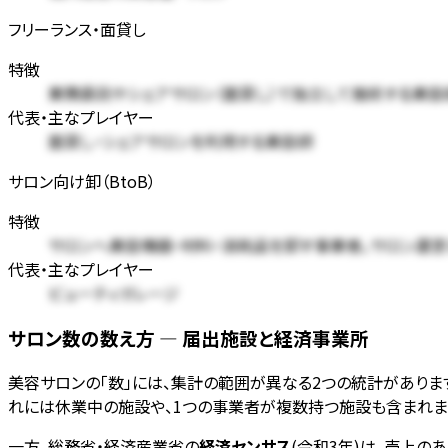
フリーランス・面貸し
特徴
業務委託やシェアサロン（面貸し）で独立して施術する美
代表・主なプレイヤー
面貸し・シェアサロンを利用する美容師
サロン向け卸（BtoB）
特徴
サロンへ美容機器・材料・消耗品を卸す事業者。サロン運
代表・主なプレイヤー
ビューティガレージ
サロン数の数え方 — 届出施設と経済事業所
美容サロンの「数」には、集計の範囲が異なる2つの統計がありま
れには休業中の施設や、1つの事業者が複数持つ施設も含まれま
一方、総務省・経済産業省の
経済センサス
(令和3年)は、売上