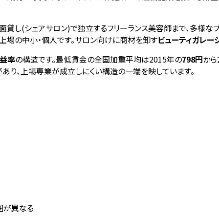
面貸し(シェアサロン)で独立するフリーランス美容師まで、多様な
非上場の中小・個人です。サロン向けに商材を卸す
ビューティガレー
利益率
の構造です。最低賃金の全国加重平均は2015年の
798円
から
あり、上場専業が成立しにくい構造の一端を映しています。
囲が異なる