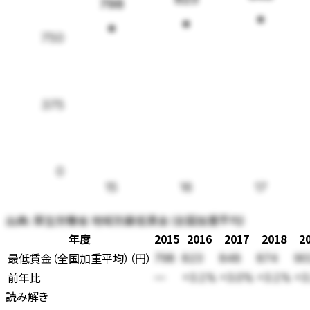
798
750
375
0
15
16
17
出典:
厚生労働省 地域別最低賃金（全国加重平均）
年度
2015
2016
2017
2018
2
最低賃金（全国加重平均）
（
円
）
798
823
848
874
90
前年比
—
+3.1%
+3.0%
+3.1%
+3
読み解き