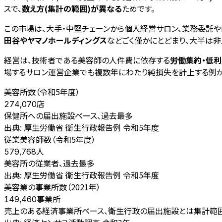
スで、
数え方(集計の範囲)が異なる
ためです。
この市場は、大手・中堅チェーンから個人経営サロン、業務委託や
田谷やヤマノホールディングス
などごく僅かにとどまり、大半は
経営は、技術者である美容師の人件費に依存する
労働集約・低
場するサロン運営企業でも複数年にわたり純損失を計上する例が
美容所数（令和5年度）
店
274,070
保健所への届出施設ベース、過去最多
出典:
厚生労働省 衛生行政報告例 令和5年度
従業美容師数（令和5年度）
人
579,768
美容所の従業者、過去最多
出典:
厚生労働省 衛生行政報告例 令和5年度
美容業の事業所数（2021年）
事業所
149,460
売上のある経済事業所ベース、衛生行政の届出施設とは集計範