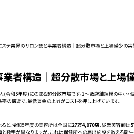
エステ業界のサロン数と事業者構造｜超分散市場と上場僅少の実態【
業者構造｜超分散市場と上場僅少
,768人(令和5年度)にのぼる超分散市場です。1〜数店舗規模の中
益率の構造で、最低賃金の上昇がコストを押し上げています。
ると、令和5年度の美容所は全国に
27万4,070店
、従業美容師は
5
0
と数字が異なりますが、これは保健所への届出施設を数える衛生