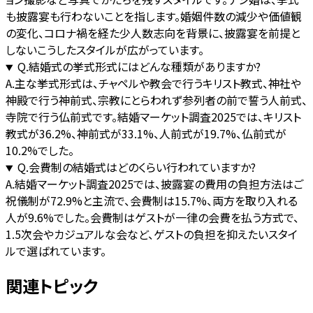
も披露宴も行わないことを指します。婚姻件数の減少や価値観
の変化、コロナ禍を経た少人数志向を背景に、披露宴を前提と
しないこうしたスタイルが広がっています。
Q.
結婚式の挙式形式にはどんな種類がありますか?
A.
主な挙式形式は、チャペルや教会で行うキリスト教式、神社や
神殿で行う神前式、宗教にとらわれず参列者の前で誓う人前式、
寺院で行う仏前式です。結婚マーケット調査2025では、キリスト
教式が36.2%、神前式が33.1%、人前式が19.7%、仏前式が
10.2%でした。
Q.
会費制の結婚式はどのくらい行われていますか?
A.
結婚マーケット調査2025では、披露宴の費用の負担方法はご
祝儀制が72.9%と主流で、会費制は15.7%、両方を取り入れる
人が9.6%でした。会費制はゲストが一律の会費を払う方式で、
1.5次会やカジュアルな会など、ゲストの負担を抑えたいスタイ
ルで選ばれています。
関連トピック