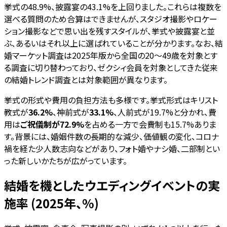
挙式の48.9%、披露宴の43.1%を上回りました。これらは複数を
選べる質問のため合算はできませんが、スタジオ撮影やロケー
ション撮影などで思い出を残すスタイルが、挙式や披露宴と並
ぶ、あるいはそれ以上に選ばれていることが分かります。なお、結
婚マーケット調査は2025年版から全国の20〜49歳を対象とす
る調査に切り替わっており、ゼクシィ会員を対象としてきた従来
の結婚トレンド調査とは対象範囲が異なります。
挙式の形式や費用の負担方法も多様です。挙式形式はキリスト
教式が
36.2%
、神前式が
33.1%
、人前式が19.7%と分かれ、費
用は
ご祝儀制が72.9%
を占める一方で会費制も15.7%ありま
す。背景には、婚姻件数の長期的な減少、価値観の変化、コロナ
禍を経た少人数志向などがあり、フォト婚やナシ婚、二部制とい
った新しいかたちが広がっています。
結婚を機としたウエディングイベントの実
施率 (2025年、%)