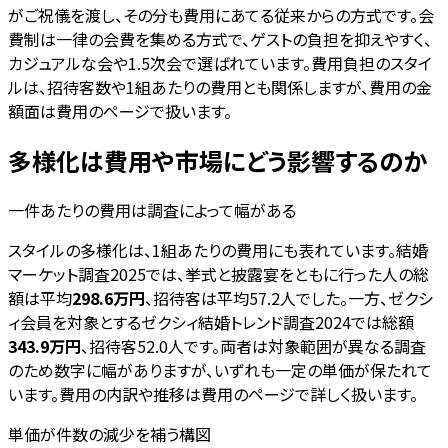
がご祝儀を渡し、その分も費用にあてる従来からの方式です。会
費制は一律の会費を集める方式で、ゲストの負担を抑えやすく、
カジュアルな会や1.5次会で選ばれています。費用負担のスタイ
ルは、招待客数や1組あたりの費用とも関係しますが、費用の金
額面は費用のページで扱います。
多様化は費用や市場にどう影響するのか
一件あたりの費用は調査によって幅がある
スタイルの多様化は、1組あたりの費用にも表れています。結婚
マーケット調査2025では、挙式と披露宴をともに行った人の総
額は平均
298.6万円
、招待客は平均57.2人でした。一方、ゼクシ
ィ会員を対象とするゼクシィ結婚トレンド調査2024では総額
343.9万円
、招待客52.0人です。両者は対象範囲が異なる調査
のため数字に幅がありますが、いずれも一定の単価が保たれて
います。費用の内訳や推移は費用のページで詳しく扱います。
単価が件数の減少を補う構図