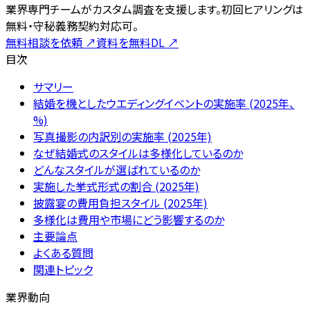
業界専門チームがカスタム調査を支援します。初回ヒアリングは
無料・守秘義務契約対応可。
無料相談を依頼
↗
資料を無料DL
↗
目次
サマリー
結婚を機としたウエディングイベントの実施率 (2025年、
%)
写真撮影の内訳別の実施率 (2025年)
なぜ結婚式のスタイルは多様化しているのか
どんなスタイルが選ばれているのか
実施した挙式形式の割合 (2025年)
披露宴の費用負担スタイル (2025年)
多様化は費用や市場にどう影響するのか
主要論点
よくある質問
関連トピック
業界動向