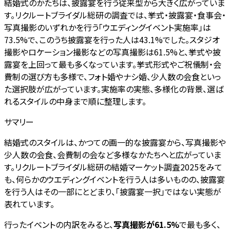
結婚式のかたちは、披露宴を行う従来型から大きく広がっていま
す。リクルートブライダル総研の調査では、挙式・披露宴・食事会・
写真撮影のいずれかを行う「ウエディングイベント実施率」は
73.5%で、このうち披露宴を行った人は43.1%でした。スタジオ
撮影やロケーション撮影などの写真撮影は61.5%と、挙式や披
露宴を上回って最も多くなっています。挙式形式やご祝儀制・会
費制の選び方も多様で、フォト婚やナシ婚、少人数の会食といっ
た選択肢が広がっています。実施率の実態、多様化の背景、選ば
れるスタイルの中身まで順に整理します。
サマリー
結婚式のスタイルは、かつての画一的な披露宴から、写真撮影や
少人数の会食、会費制の会など多様なかたちへと広がっていま
す。リクルートブライダル総研の結婚マーケット調査2025をみて
も、何らかのウエディングイベントを行う人は多いものの、披露宴
を行う人はその一部にとどまり、「披露宴一択」ではない実態が
表れています。
行ったイベントの内訳をみると、
写真撮影が61.5%
で最も多く、