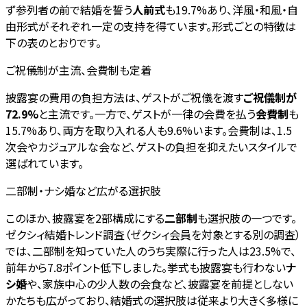
ず参列者の前で結婚を誓う
人前式
も19.7%あり、洋風・和風・自
由形式がそれぞれ一定の支持を得ています。形式ごとの特徴は
下の表のとおりです。
ご祝儀制が主流、会費制も定着
披露宴の費用の負担方法は、ゲストがご祝儀を渡す
ご祝儀制が
72.9%
と主流です。一方で、ゲストが一律の会費を払う
会費制
も
15.7%あり、両方を取り入れる人も9.6%います。会費制は、1.5
次会やカジュアルな会など、ゲストの負担を抑えたいスタイルで
選ばれています。
二部制・ナシ婚など広がる選択肢
このほか、披露宴を2部構成にする
二部制
も選択肢の一つです。
ゼクシィ結婚トレンド調査（ゼクシィ会員を対象とする別の調査）
では、二部制を知っていた人のうち実際に行った人は23.5%で、
前年から7.8ポイント低下しました。挙式も披露宴も行わない
ナ
シ婚
や、家族中心の少人数の会食など、披露宴を前提としない
かたちも広がっており、結婚式の選択肢は従来より大きく多様に