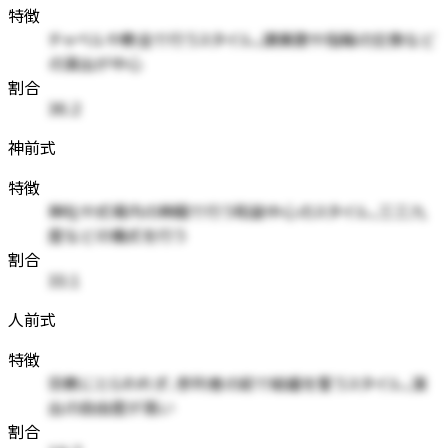
特徴
チャペルや教会で行うスタイル。讃美歌や指輪の交換など
の演出が中心
割合
36.2
神前式
特徴
神社や式場内の神殿で行う和装中心のスタイル。三三九
度などの儀式を行う
割合
33.1
人前式
特徴
宗教にとらわれず、参列者の前で結婚を誓うスタイル。演
出の自由度が高い
割合