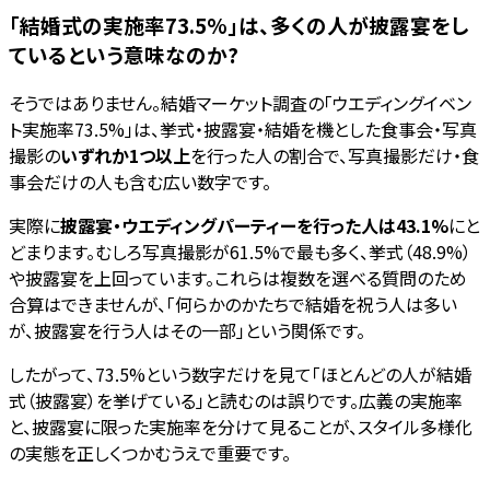
「結婚式の実施率73.5%」は、多くの人が披露宴をし
ているという意味なのか?
そうではありません。結婚マーケット調査の「ウエディングイベン
ト実施率73.5%」は、挙式・披露宴・結婚を機とした食事会・写真
撮影の
いずれか1つ以上
を行った人の割合で、写真撮影だけ・食
事会だけの人も含む広い数字です。
実際に
披露宴・ウエディングパーティーを行った人は43.1%
にと
どまります。むしろ写真撮影が61.5%で最も多く、挙式（48.9%）
や披露宴を上回っています。これらは複数を選べる質問のため
合算はできませんが、「何らかのかたちで結婚を祝う人は多い
が、披露宴を行う人はその一部」という関係です。
したがって、73.5%という数字だけを見て「ほとんどの人が結婚
式（披露宴）を挙げている」と読むのは誤りです。広義の実施率
と、披露宴に限った実施率を分けて見ることが、スタイル多様化
の実態を正しくつかむうえで重要です。