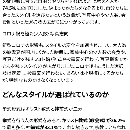
の価値観に合った自由なやり方をすればよい」と考える人が
74.5%
にのぼりました。決まったかたちをなぞるより、自分たちに
合ったスタイルを選びたいという意識が、写真中心や少人数、会
費制といった選択肢の広がりにつながっています。
コロナ禍を経た少人数・写真志向
新型コロナの影響も、スタイルの変化を加速させました。大人数
の披露宴が開きにくかった時期に、家族中心の少人数の会食や、
写真だけを残す
フォト婚
（挙式や披露宴を行わず、写真撮影でか
たちを残すスタイル）が広がりました。コロナ後もこうした選択
肢は定着し、披露宴を行わない、あるいは小規模にするかたち
が、特別なものではなくなっています。
どんなスタイルが選ばれているのか
挙式形式はキリスト教式と神前式が二分
挙式を行う人の形式をみると、
キリスト教式（教会式）が36.2%
で最も多く、
神前式が33.1%
でこれに続きます。宗教にとらわれ