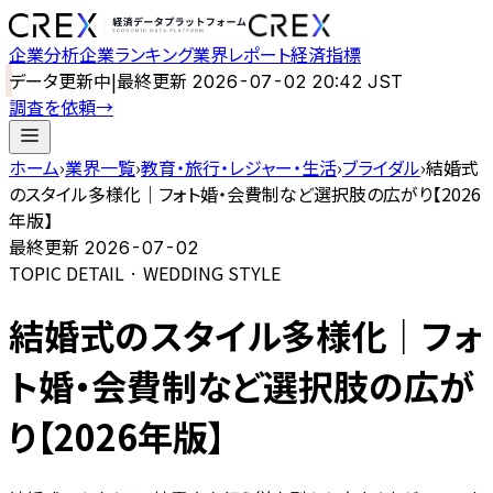
企業分析
企業ランキング
業界レポート
経済指標
データ更新中
|
最終更新
2026-07-02 20:42 JST
調査を依頼
→
ホーム
›
業界一覧
›
教育・旅行・レジャー・生活
›
ブライダル
›
結婚式
のスタイル多様化｜フォト婚・会費制など選択肢の広がり【2026
年版】
最終更新
2026-07-02
TOPIC DETAIL · WEDDING STYLE
結婚式のスタイル多様化｜フォ
ト婚・会費制など選択肢の広が
り【2026年版】