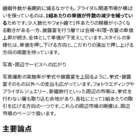
婚姻件数が長期的に減るなかでも、ブライダル関連市場が横ば
いを保っているのは、
1組あたりの単価が件数の減少を補ってい
る
ためです。少人数化やフォト婚で1件あたりの規模が小さくな
る動きがある一方、披露宴を行う層では会場・料理・衣裳の単価
上昇が続き、全体として単価が下支えしています。スタイルの多
様化は、単価を押し下げる方向と、こだわりの演出で押し上げる
方向の両面を持っています。
写真・周辺サービスへの広がり
写真撮影の実施率が挙式や披露宴を上回るように、挙式・披露
宴そのもの以外への支出も広がっています。フォトウエディングや
ブライダルジュエリー、新婚旅行といった周辺の市場は、挙式を
行わない層も取り込む余地があり、各社にとって1組あたりの取
引を広げる方向の一つです。これらの周辺市場の規模は、周辺
市場のページで扱います。
主要論点