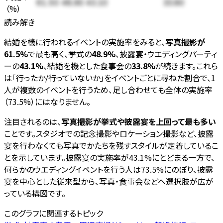
61.50
48.90
43.10
33.80
（
%
）
読み解き
結婚を機に行われるイベントの実施率をみると、
写真撮影が
61.5%
で最も高く、挙式の
48.9%
、披露宴・ウエディングパーティ
ーの
43.1%
、結婚を機とした食事会の
33.8%
が続きます。これら
は「行ったか/行っていないか」をイベントごとに尋ねた割合で、1
人が複数のイベントを行うため、足し合わせても全体の実施率
（73.5%）にはなりません。
注目されるのは、
写真撮影が挙式や披露宴を上回って最も多い
ことです。スタジオでの記念撮影やロケーション撮影など、披露
宴を行わなくても写真でかたちを残すスタイルが定着しているこ
とを示しています。披露宴の実施率が43.1%にとどまる一方で、
何らかのウエディングイベントを行う人は73.5%にのぼり、披露
宴を中心とした従来型から、写真・食事会などへ選択肢が広が
っている構図です。
このグラフに関連するトピック