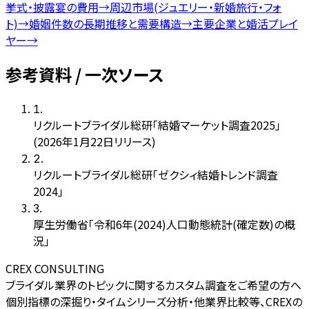
挙式・披露宴の費用
→
周辺市場(ジュエリー・新婚旅行・フォ
ト)
→
婚姻件数の長期推移と需要構造
→
主要企業と婚活プレイ
ヤー
→
参考資料 / 一次ソース
1
.
リクルートブライダル総研「結婚マーケット調査2025」
(2026年1月22日リリース)
2
.
リクルートブライダル総研「ゼクシィ結婚トレンド調査
2024」
3
.
厚生労働省「令和6年(2024)人口動態統計(確定数)の概
況」
CREX CONSULTING
ブライダル業界のトピックに関するカスタム調査をご希望の方へ
個別指標の深掘り・タイムシリーズ分析・他業界比較等、CREXの