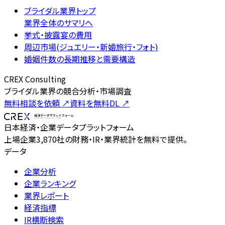
ブライダル業界トップ
業界全体のサマリへ
挙式・披露宴の費用
周辺市場(ジュエリー・新婚旅行・フォト)
婚姻件数の長期推移と需要構造
CREX Consulting
ブライダル業界の競合分析・市場調査
無料相談を依頼
↗
資料を無料DL
↗
日本経済・企業データプラットフォーム
上場企業3,870社の財務・IR・業界統計を無料で提供。
データ
企業分析
企業ランキング
業界レポート
経済指標
IR横断検索