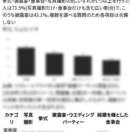
挙式・披露宴・食事会・写真撮影の別。いずれか1つ以上を行った
人は73.5%(写真撮影だけ・食事会だけも含む広い割合)で、こ
のうち披露宴は43.1%。複数を選べる質問のため各項目は合算
しない
単位:
上位
件
%
4
80.0
61.5
60.0
48.9
43.1
40.0
33.8
20.0
0.0
写真撮影
挙式
披露宴・ウエディングパーテ…
結婚を機とした食事会
出典:
リクルートブライダル総研「結婚マーケット調査2025」
(2026年1月22日リリース、既婚編、全国20〜49歳)。各イベント
は実施・非実施の単一回答を個別に集計したもので、複数のイ
ベントを行った人が含まれます。
カテゴ
写真
披露宴・ウエディング
結婚を機とした
挙式
リ
撮影
パーティー
食事会
実施率