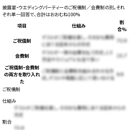
披露宴・ウエディングパーティーのご祝儀制／会費制の別。それ
ぞれ単一回答で、合計はおおむね100%
割
項目
仕組み
合
%
ゲストがご祝儀を渡し、その分も費用
ご祝儀制
72.9
にあてる従来からの方式
ゲストが一律の会費を払う方式。1.5
会費制
15.7
次会やカジュアルな会で多い
ご祝儀制・会費制
ご祝儀制と会費制を組み合わせる方
の両方を取り入れ
9.6
式。ゲストや場面に応じて使い分ける
た
ご祝儀制
仕組み
ゲストがご祝儀を渡し、その分も費用にあてる従来からの
方式
割合
72.9