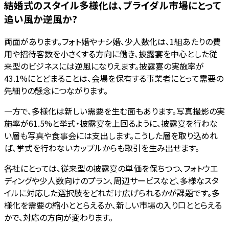
結婚式のスタイル多様化は、ブライダル市場にとって
追い風か逆風か?
両面があります。フォト婚やナシ婚、少人数化は、1組あたりの費
用や招待客数を小さくする方向に働き、披露宴を中心とした従
来型のビジネスには逆風になりえます。披露宴の実施率が
43.1%にとどまることは、会場を保有する事業者にとって需要の
先細りの懸念につながります。
一方で、多様化は新しい需要を生む面もあります。写真撮影の実
施率が61.5%と挙式・披露宴を上回るように、披露宴を行わな
い層も写真や食事会には支出します。こうした層を取り込めれ
ば、挙式を行わないカップルからも取引を生み出せます。
各社にとっては、従来型の披露宴の単価を保ちつつ、フォトウエ
ディングや少人数向けのプラン、周辺サービスなど、多様なスタ
イルに対応した選択肢をどれだけ広げられるかが課題です。多
様化を需要の縮小ととらえるか、新しい市場の入り口ととらえる
かで、対応の方向が変わります。