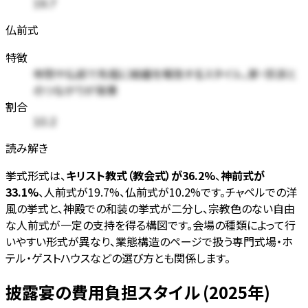
19.7
仏前式
特徴
寺院や仏前で先祖に結婚を報告するスタイル。家・宗派と
のつながりが背景
割合
10.2
読み解き
挙式形式は、
キリスト教式（教会式）が36.2%
、
神前式が
33.1%
、人前式が19.7%、仏前式が10.2%です。チャペルでの洋
風の挙式と、神殿での和装の挙式が二分し、宗教色のない自由
な人前式が一定の支持を得る構図です。会場の種類によって行
いやすい形式が異なり、業態構造のページで扱う専門式場・ホ
テル・ゲストハウスなどの選び方とも関係します。
披露宴の費用負担スタイル (2025年)