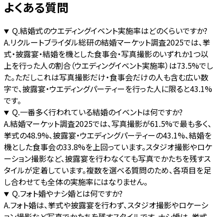
よくある質問
Q.
結婚式のウエディングイベント実施率はどのくらいですか?
A.
リクルートブライダル総研の結婚マーケット調査2025では、挙
式・披露宴・結婚を機とした食事会・写真撮影のいずれか1つ以
上を行った人の割合（ウエディングイベント実施率）は73.5%でし
た。ただしこれは写真撮影だけ・食事会だけの人も含む広い数
字で、披露宴・ウエディングパーティーを行った人に限ると43.1%
です。
Q.
一番多く行われている結婚のイベントは何ですか?
A.
結婚マーケット調査2025では、写真撮影が61.5%で最も多く、
挙式の48.9%、披露宴・ウエディングパーティーの43.1%、結婚を
機とした食事会の33.8%を上回っています。スタジオ撮影やロケ
ーション撮影など、披露宴を行わなくても写真でかたちを残すス
タイルが定着しています。複数を選べる質問のため、各項目を足
し合わせても全体の実施率にはなりません。
Q.
フォト婚やナシ婚とは何ですか?
A.
フォト婚は、挙式や披露宴を行わず、スタジオ撮影やロケーシ
ョン撮影など写真でかたちを残すスタイルです。ナシ婚は、挙式