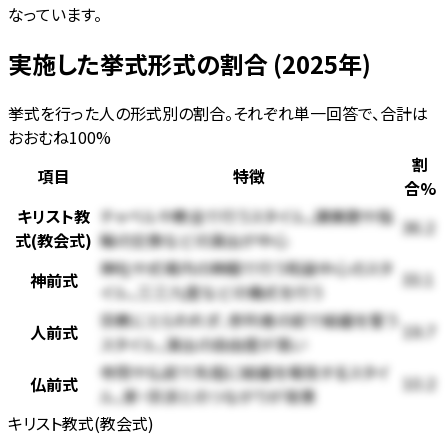
なっています。
実施した挙式形式の割合 (2025年)
挙式を行った人の形式別の割合。それぞれ単一回答で、合計は
おおむね100%
割
項目
特徴
合
%
キリスト教
チャペルや教会で行うスタイル。讃美歌や指
36.2
式(教会式)
輪の交換などの演出が中心
神社や式場内の神殿で行う和装中心のスタ
神前式
33.1
イル。三三九度などの儀式を行う
宗教にとらわれず、参列者の前で結婚を誓う
人前式
19.7
スタイル。演出の自由度が高い
寺院や仏前で先祖に結婚を報告するスタイ
仏前式
10.2
ル。家・宗派とのつながりが背景
キリスト教式(教会式)