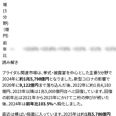
場
(5
分
野)
（
億
円
）
前
年
—
+23.6%
+25.8%
+7.6%
+3.5%
-0.1%
-0.5
比
読み解き
ブライダル関連市場は、挙式・披露宴を中心とした主要5分野で
2024年に
約1兆5,798億円
となりました。新型コロナの影響で
2020年に
9,122億円
まで落ち込んだ後、2022年に約1兆4,183
億円、2023年以降は1兆5,000億円台へと回復しています。回復
の前年比は2021年から2023年にかけて二桁の伸びが続いた
後、2024年は
前年比103.5%
へ鈍化しました。
直近は横ばい局面に入っています。2025年は約
1兆5,786億円