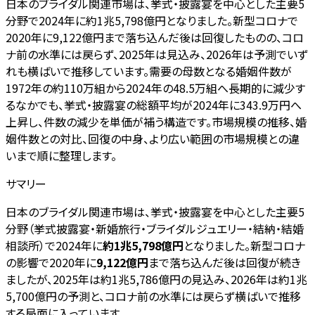
日本のブライダル関連市場は、挙式・披露宴を中心とした主要5
分野で2024年に約1兆5,798億円となりました。新型コロナで
2020年に9,122億円まで落ち込んだ後は回復したものの、コロ
ナ前の水準には戻らず、2025年は見込み、2026年は予測でいず
れも横ばいで推移しています。需要の母数となる婚姻件数が
1972年の約110万組から2024年の48.5万組へ長期的に減少す
るなかでも、挙式・披露宴の総額平均が2024年に343.9万円へ
上昇し、件数の減少を単価が補う構造です。市場規模の推移、婚
姻件数との対比、回復の中身、より広い範囲の市場規模との違
いまで順に整理します。
サマリー
日本のブライダル関連市場は、挙式・披露宴を中心とした主要5
分野（挙式披露宴・新婚旅行・ブライダルジュエリー・結納・結婚
相談所）で2024年に
約1兆5,798億円
となりました。新型コロナ
の影響で2020年に
9,122億円
まで落ち込んだ後は回復が続き
ましたが、2025年は約1兆5,786億円の見込み、2026年は約1兆
5,700億円の予測と、コロナ前の水準には戻らず横ばいで推移
する局面に入っています。