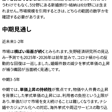
うわけでもなく、5分野にある新婚旅行・結納は6分野には含ま
れません。市場規模を引用するときは、どちらの範囲の数字かを
確認する必要があります。
中期見通し
近未来1-2年
市場は
横ばい局面が続く
とみられます。矢野経済研究所の見込
み・予測でも2025年・2026年は前年並みで、コロナ禍からの反
動的な回復は一巡しました。婚姻件数の減少を挙式単価の上昇
が補う構図が当面続く見通しです。
中期3-5年
中期では、
単価上昇の持続性
が焦点です。物価や人件費の上昇
を背景にした挙式単価の上昇には、利用者の負担という上限が
あり、単価だけで市場を支え続けることは難しくなります。ナシ
婚やカジュアル化への対応、海外挙式や周辺サービスの取り込