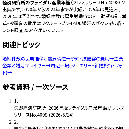
経済研究所のブライダル産業年鑑
（プレスリリースNo.4098）が
出典です。2020年から2024年までが実績、2025年は見込み、
2026年は予測です。婚姻件数は厚生労働省の人口動態統計、挙
式・披露宴の費用はリクルートブライダル総研のゼクシィ結婚ト
レンド調査2024を用いています。
関連トピック
婚姻件数の長期推移と需要構造
→
挙式・披露宴の費用
→
主要
企業と婚活プレイヤー
→
周辺市場(ジュエリー・新婚旅行・フォ
ト)
→
参考資料 / 一次ソース
1
.
矢野経済研究所「2026年版ブライダル産業年鑑」/ プレス
リリースNo.4098 (2026/5/14)
2
.
厚生労働省「令和6年(2024)人口動態統計(確定数)の概