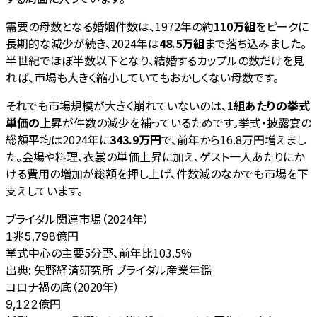
需要の母数となる婚姻件数は、1972年の約
110万組
をピークに
長期的な減少が続き、2024年は
48.5万組
まで落ち込みました。
半世紀でほぼ半数以下となり、結婚するカップルの数だけを見
れば、市場も大きく縮小していてもおかしくない母数です。
それでも市場規模が大きく崩れていないのは、
1組あたりの挙式
単価の上昇
が件数の減少を補っているためです。挙式・披露宴の
総額平均は2024年に
343.9万円
で、前年から16.8万円増えまし
た。会場や料理、衣裳の単価上昇に加え、ゲスト一人あたりにか
ける費用の増加が総額を押し上げ、件数減のなかでも市場を下
支えしています。
ブライダル関連市場（2024年）
1兆5,798億円
挙式中心の主要5分野、前年比103.5%
出典:
矢野経済研究所 ブライダル産業年鑑
コロナ禍の底（2020年）
9,122億円