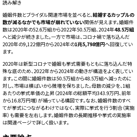
読み解き
婚姻件数とブライダル関連市場を並べると、
結婚するカップルの
数が減るなかでも市場が崩れていない
関係が見えます。婚姻件
数は2020年の52.6万組から2022年50.5万組、2024年
48.5万組
へと減少が続きました。一方で市場は、コロナ禍で落ち込んだ
2020年の9,122億円から2024年の
1兆5,798億円
へ回復してい
ます。
2020年は新型コロナで婚姻も挙式需要もともに落ち込んだ特
殊な底のため、2022年から2024年の動きが構造をよく表してい
ます。この間に婚姻件数は50.5万組から48.5万組へ減ったのに
対し、市場は横ばいから微増を保ちました。母数の減少を、1組
あたりの挙式単価の上昇（2024年の総額平均343.9万円、前年
から16.8万円増）が補っている構図です。なお、婚姻件数のすべ
てが挙式につながるわけではなく、実際に挙式を行う割合（実施
率）も需要を左右します。婚姻件数の長期推移や挙式の実施率
は関連ページで詳しく扱います。