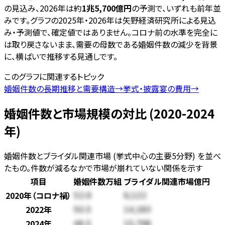
の見込み、2026年は約
1兆5,700億円
の予測で、いずれも前年並
みです。グラフの2025年・2026年は矢野経済研究所による見込
み・予測値で、確定値ではありません。コロナ前の水準を完全に
は取り戻さないまま、需要の母数である婚姻件数の減少を背景
に、横ばいで推移する見通しです。
このグラフに関連するトピック
婚姻件数の長期推移と需要構造
→
挙式・披露宴の費用
→
婚姻件数と市場規模の対比 (2020-2024
年)
婚姻件数とブライダル関連市場 (挙式中心の主要5分野) を並べ
たもの。件数が減るなかで市場が崩れていない関係を示す
項目
婚姻件数
万組
ブライダル関連市場
億円
2020年（コロナ禍）
52.6
9,122
2022年
50.5
14,183
2024年
48.5
15,798