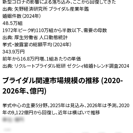
新型コロナの影響による落ち込み、ここから回復してきた
出典:
矢野経済研究所 ブライダル産業年鑑
婚姻件数（2024年）
万組
48.5
1972年ピーク約110万組から半数以下、需要の母数
出典:
厚生労働省 人口動態統計
挙式・披露宴の総額平均（2024年）
万円
343.9
前年から16.8万円増、1組あたりの単価
出典:
リクルートブライダル総研 ゼクシィ結婚トレンド調査2024
ブライダル関連市場規模の推移 (2020-
2026年、億円)
挙式中心の主要5分野。2025年は見込み、2026年は予測。2020
年の9,122億円から回復し、近年は横ばいで推移
単位:
億円
20,000