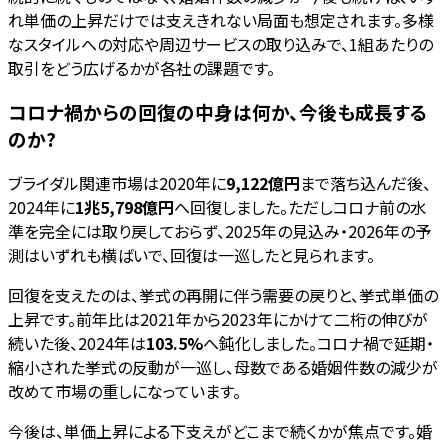
れ単価の上昇だけでは支えきれない局面も想定されます。多様
なスタイルへの対応や周辺サービスの取り込みで、1組あたりの
取引をどう広げるかが各社の課題です。
コロナ禍からの回復の中身は何か、今後も成長する
のか?
ブライダル関連市場は2020年に
9,122億円
まで落ち込んだ後、
2024年に
1兆5,798億円
へ回復しました。ただしコロナ前の水
準を完全には取り戻しておらず、2025年の見込み・2026年の予
測はいずれも横ばいで、回復は一巡したと見られます。
回復を支えたのは、挙式の再開に伴う需要の戻りと、挙式単価の
上昇です。前年比は2021年から2023年にかけて二桁の伸びが
続いた後、2024年は
103.5%
へ鈍化しました。コロナ禍で延期・
縮小された挙式の反動が一巡し、母数である婚姻件数の減少が
改めて市場の重しになっています。
今後は、単価上昇による下支えがどこまで続くかが焦点です。婚