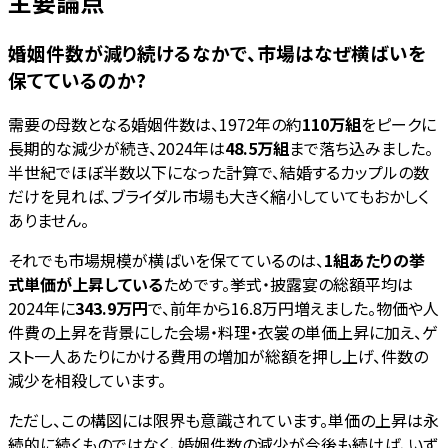
主要論点
婚姻件数が減り続けるなかで、市場はなぜ横ばいを
保てているのか?
需要の母数となる婚姻件数は、1972年の約
110万組
をピークに
長期的な減少が続き、2024年は
48.5万組
まで落ち込みました。
半世紀でほぼ半数以下になった計算で、結婚するカップルの数
だけを見れば、ブライダル市場も大きく縮小していてもおかしく
ありません。
それでも市場規模が横ばいを保てているのは、
1組あたりの挙
式単価が上昇している
ためです。挙式・披露宴の総額平均は
2024年に
343.9万円
で、前年から16.8万円増えました。物価や人
件費の上昇を背景にした会場・料理・衣裳の単価上昇に加え、ゲ
スト一人あたりにかける費用の増加が総額を押し上げ、件数の
減少を相殺しています。
ただし、この構図には限界も意識されています。単価の上昇は永
続的に続くものではなく、婚姻件数の減少が今後も続けば、いず