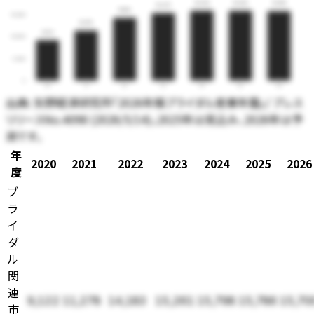
15,798
15,786
15,700
15,261
14,183
15,000
11,278
9,122
10,000
5,000
0
20
21
22
23
24
25
26
出典:
矢野経済研究所「2026年版ブライダル産業年鑑」/ プレス
リリースNo.4098 (2026/5/14)。2025年は見込み、2026年は予
測です。
年
2020
2021
2022
2023
2024
2025
2026
度
ブ
ラ
イ
ダ
ル
関
連
9,122
11,278
14,183
15,261
15,798
15,786
15,70
市