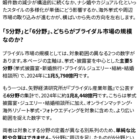
姻件数の減少が構造的に続くなか、ナシ婚やカジュアル化といっ
たスタイルの多様化が単価にどう影響するか、海外挙式や周辺
市場の取り込みが進むかが、横ばいから先の方向を左右します。
「5分野」と「6分野」、どちらがブライダル市場の規模
なのか?
ブライダル市場の規模としては、対象範囲の異なる2つの数字が
あります。本ページの主軸は、挙式・披露宴を中心とした
主要5
分野
（挙式披露宴・新婚旅行・ブライダルジュエリー・結納・結婚
相談所）で、2024年に
1兆5,798億円
です。
もう一つは、矢野経済研究所が『ブライダル産業年鑑』で公表す
る
6分野
の集計で、2024年に約
1兆8,448億円
です。こちらは挙式
披露宴・ジュエリー・結婚相談所に加え、オンラインマッチング・
海外リゾート挙式・フォトウエディングを対象に含めた、より広い
範囲を捉えた数字です。
両者は対象とする分野の定義が異なる別系列のため、
単純な比
較や合算はできません
。5分野に周辺を足したものが6分野とい