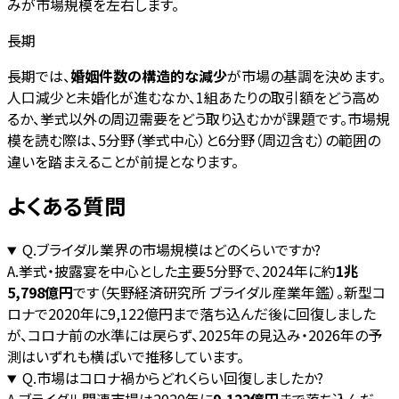
みが市場規模を左右します。
長期
長期では、
婚姻件数の構造的な減少
が市場の基調を決めます。
人口減少と未婚化が進むなか、1組あたりの取引額をどう高め
るか、挙式以外の周辺需要をどう取り込むかが課題です。市場規
模を読む際は、5分野（挙式中心）と6分野（周辺含む）の範囲の
違いを踏まえることが前提となります。
よくある質問
Q.
ブライダル業界の市場規模はどのくらいですか?
A.
挙式・披露宴を中心とした主要5分野で、2024年に約
1兆
5,798億円
です（矢野経済研究所 ブライダル産業年鑑）。新型コ
ロナで2020年に9,122億円まで落ち込んだ後に回復しました
が、コロナ前の水準には戻らず、2025年の見込み・2026年の予
測はいずれも横ばいで推移しています。
Q.
市場はコロナ禍からどれくらい回復しましたか?