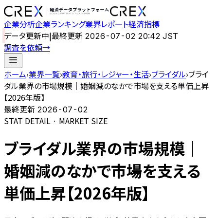
企業分析
企業ランキング
業界レポート
経済指標
データ更新中
|
最終更新
2026-07-02 20:42 JST
調査を依頼
→
ホーム
›
業界一覧
›
教育・旅行・レジャー・生活
›
ブライダル
›
ブライ
ダル業界の市場規模｜婚姻減のなかで市場を支える単価上昇
【2026年版】
最終更新
2026-07-02
STAT DETAIL · MARKET SIZE
ブライダル業界の市場規模｜
婚姻減のなかで市場を支える
単価上昇【2026年版】