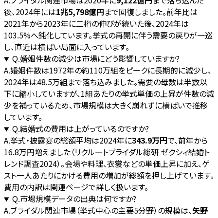
A.
ブライダル関連市場は2020年に
9,122億円
まで落ち込んだ
後、2024年には
1兆5,798億円
まで回復しました。前年比は
2021年から2023年に二桁の伸びが続いた後、2024年は
103.5%へ鈍化しています。挙式の再開に伴う需要の戻りが一巡
し、直近は横ばい局面に入っています。
Q.
婚姻件数の減少は市場にどう影響していますか?
A.
婚姻件数は1972年の約110万組をピークに長期的に減少し、
2024年は48.5万組まで落ち込みました。需要の母数は半数以
下に縮小していますが、1組あたりの挙式単価の上昇が件数の減
少を補っているため、市場規模は大きく崩れずに横ばいで推移
しています。
Q.
結婚式の費用は上がっているのですか?
A.
挙式・披露宴の総額平均は2024年に
343.9万円
で、前年から
16.8万円増えました（リクルートブライダル総研 ゼクシィ結婚ト
レンド調査2024）。会場や料理、衣裳などの単価上昇に加え、ゲ
スト一人あたりにかける費用の増加が総額を押し上げています。
費用の内訳は関連ページで詳しく扱います。
Q.
市場規模データの出典は何ですか?
A.
ブライダル関連市場（挙式中心の主要5分野）の規模は、
矢野