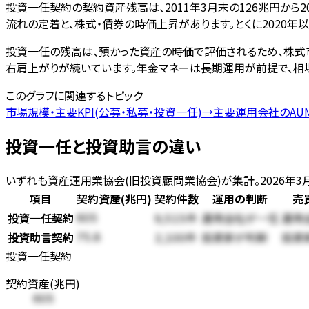
投資一任契約の契約資産残高は、2011年3月末の126兆円から2
流れの定着と、株式・債券の時価上昇があります。とくに2020年
投資一任の残高は、預かった資産の時価で評価されるため、株式
右肩上がりが続いています。年金マネーは長期運用が前提で、相
このグラフに関連するトピック
市場規模・主要KPI(公募・私募・投資一任)
→
主要運用会社のAU
投資一任と投資助言の違い
いずれも資産運用業協会(旧投資顧問業協会)が集計。2026年3
項目
契約資産(兆円)
契約件数
運用の判断
売
投資一任契約
運用会社が一任
運用
605
9,515件
投資助言契約
投資家が判断
投資
75.8
2,100件
投資一任契約
契約資産(兆円)
605