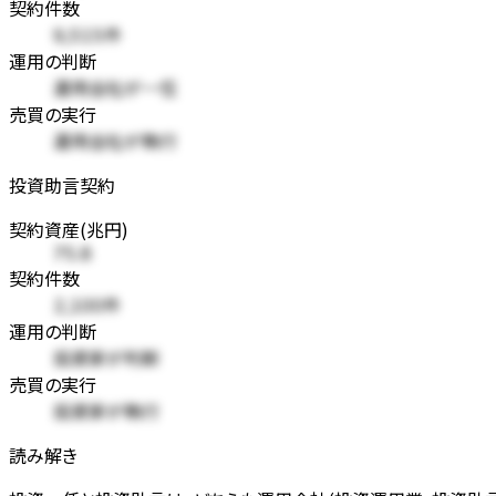
契約件数
9,515件
運用の判断
運用会社が一任
売買の実行
運用会社が執行
投資助言契約
契約資産(兆円)
75.8
契約件数
2,100件
運用の判断
投資家が判断
売買の実行
投資家が執行
読み解き