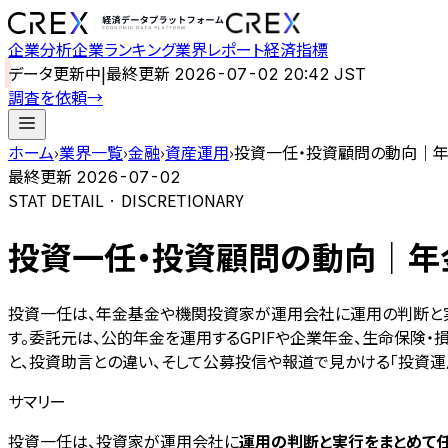
企業分析
企業ランキング
業界レポート
経済指標
データ更新中
|
最終更新
2026-07-02 20:42 JST
調査を依頼
→
ホーム
›
業界一覧
›
金融
›
資産運用
›
投資一任・投資顧問の動向｜年金
最終更新
2026-07-02
STAT DETAIL · DISCRETIONARY
投資一任・投資顧問の動向｜年金
投資一任は、年金基金や機関投資家が運用会社に運用の判断と実行
す。委託元は、公的年金を運用するGPIFや企業年金、生命保険
と、投資助言との違い、そして公募投信や報道で見かける「投資運
サマリー
投資一任は、投資家が運用会社に
運用の判断と実行をまとめて