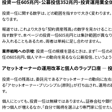
投資一任605兆円・公募投信352兆円・投資運用業全
投資一任に関する数字は、どの範囲を指すかで大きく変わります。
なります。
報道では、これより大きな「契約資産残高」の数字を見かけること
指す数字で、本ページの投資一任605兆円とは集計範囲が異な
み入れることもあるため、両者は単純に足し合わせません。
業界戦略への示唆
: 投資一任の規模を語るときは、まず「一任
任の605兆円、個人マネーの動向を見るなら公募投信、というよ
アセットオーナーの運用改革と個人のラップ口座 — 
投資一任の残高は、委託元であるアセットオーナーの動向に左右
る「アセットオーナー・プリンシプル(原則)」が打ち出され、運
す。
個人にとっても、投資一任は無縁ではありません。証券会社や銀
持つ個人が増えるなか、「自分で銘柄を選ぶより専門家に任せたい