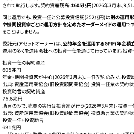
されて執行します。契約資産残高は
605兆円
(2026年3月末、9
同じ運用でも、投資一任と公募投資信託(352兆円)は
別の運用
や機関投資家ごとに運用方針を定めたオーダーメイドの運用
で
ることはしません。
委託元(アセットオーナー)は、
公的年金を運用するGPIF(年金
運用の多くを運用会社への投資一任を通じて行っています。投資
投資一任の契約資産
兆円
605
年金・機関投資家が中心(2026年3月末)。一任契約のみで、投
出典:
資産運用業協会(旧投資顧問業協会) 投資一任業の契約状況 
投資助言の契約資産
兆円
75.8
助言のみで、売買の実行は投資家が行う(2026年3月末)。投資
出典:
資産運用業協会(旧投資顧問業協会) 投資助言業の契約状況 
投資一任+投資助言
兆円
681