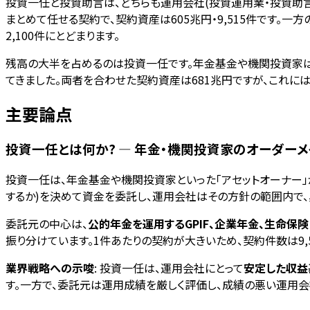
投資一任と投資助言は、どちらも運用会社(投資運用業・投資助言
まとめて任せる契約で、契約資産は605兆円・9,515件です。
2,100件にとどまります。
残高の大半を占めるのは投資一任です。年金基金や機関投資家は
てきました。両者を合わせた契約資産は681兆円ですが、これに
主要論点
投資一任とは何か? — 年金・機関投資家のオーダー
投資一任は、年金基金や機関投資家といった「アセットオーナー
するか)を決めて資金を委託し、運用会社はその方針の範囲内で
委託元の中心は、
公的年金を運用するGPIF、企業年金、生命保
振り分けています。1件あたりの契約が大きいため、契約件数は9,
業界戦略への示唆
: 投資一任は、運用会社にとって
安定した収益
す。一方で、委託元は運用成績を厳しく評価し、成績の悪い運用会