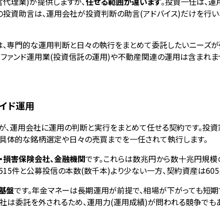
代理業)が提供しますが、
任せる範囲が違います
。投資一任は、
一方の投資助言は、運用会社が投資判断の助言(アドバイス)だけを行
、専門的な運用判断と日々の執行をまとめて委託したいニーズが
はファンド運用業(投資信託の運用)や不動産関連の運用は含まれま
メイド運用
」が、運用会社に運用の判断と実行をまとめて任せる契約です。投
、具体的な銘柄選定や日々の売買までを一任されて執行します。
険・損害保険会社、金融機関
です。これらは数兆円から数十兆円規模
515件と公募投信の本数(数千本)より少ない一方、契約資産は605
基盤
です。年金マネーは長期運用が前提で、相場が下がっても短期
社は委託を外されるため、運用力(運用成績)が問われる競争でもあ