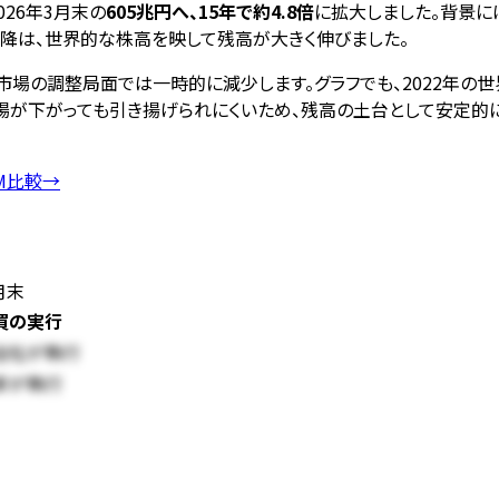
026年3月末の
605兆円へ、15年で約4.8倍
に拡大しました。背景に
以降は、世界的な株高を映して残高が大きく伸びました。
市場の調整局面では一時的に減少します。グラフでも、2022年の
場が下がっても引き揚げられにくいため、残高の土台として安定的に
M比較
→
月末
買の実行
会社が執行
家が執行