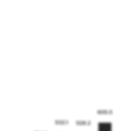
605.5
532.1
528.2