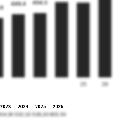
454.3
446.4
.6
25
26
2023
2024
2025
2026
54.30
532.10
528.20
605.50