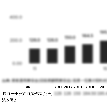
400.0
195
164.5
150.0
126.0
126.0
200.0
0.00
11
1
出典:
資産運用業協会(旧投資顧問業協会) 投資一任業の契約状況 (
年
2011
2012
2013
2014
201
投資一任 契約資産残高
（
兆円
）
126
126
150
164.50
195.
読み解き