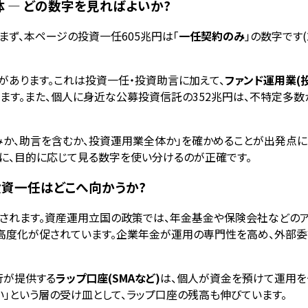
体 — どの数字を見ればよいか?
まず、本ページの投資一任605兆円は「
一任契約のみ
」の数字です(
があります。これは投資一任・投資助言に加えて、
ファンド運用業(
ります。また、個人に身近な公募投資信託の352兆円は、不特定多
のみか、助言を含むか、投資運用業全体か」を確かめることが出発点
うに、目的に応じて見る数字を使い分けるのが正確です。
投資一任はどこへ向かうか?
されます。資産運用立国の政策では、年金基金や保険会社などの
用の高度化が促されています。企業年金が運用の専門性を高め、外部
行が提供する
ラップ口座(SMAなど)
は、個人が資金を預けて運用を
」という層の受け皿として、ラップ口座の残高も伸びています。