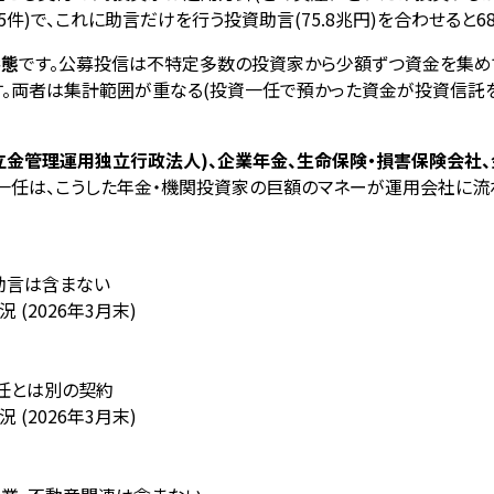
,515件)で、これに助言だけを行う投資助言(75.8兆円)を合わせると
形態
です。公募投信は不特定多数の投資家から少額ずつ資金を集めて
す。両者は集計範囲が重なる(投資一任で預かった資金が投資信託
積立金管理運用独立行政法人)、企業年金、生命保険・損害保険会社
一任は、こうした年金・機関投資家の巨額のマネーが運用会社に流
資助言は含まない
(2026年3月末)
一任とは別の契約
(2026年3月末)