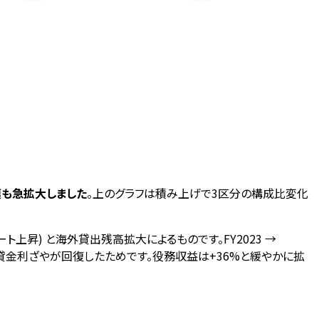
体規模も急拡大しました
。上のグラフは積み上げで3区分の構成比変化
Fレート上昇) と海外貸出残高拡大によるものです。FY2023 →
で国内預貸金利ざやが回復したためです。役務収益は+36%と緩やかに拡