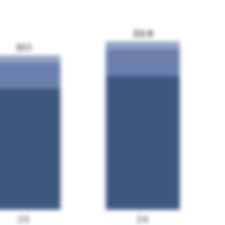
33.9
31.1
23
24