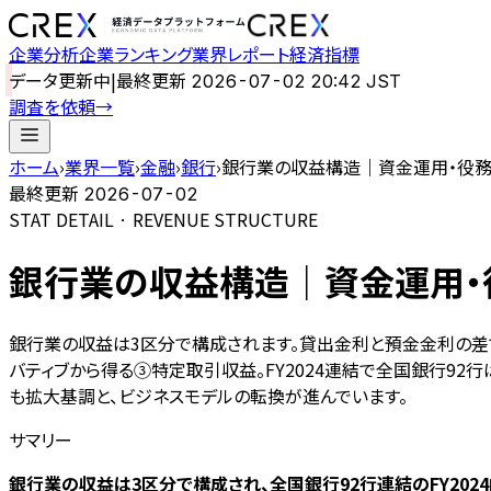
企業分析
企業ランキング
業界レポート
経済指標
データ更新中
|
最終更新
2026-07-02 20:42 JST
調査を依頼
→
ホーム
›
業界一覧
›
金融
›
銀行
›
銀行業の収益構造｜資金運用・役務・
最終更新
2026-07-02
STAT DETAIL · REVENUE STRUCTURE
銀行業の収益構造｜資金運用・役
銀行業の収益は3区分で構成されます。貸出金利と預金金利の差
バティブから得る③特定取引収益。FY2024連結で全国銀行92行
も拡大基調と、ビジネスモデルの転換が進んでいます。
サマリー
銀行業の収益は3区分で構成され、全国銀行92行連結のFY2024