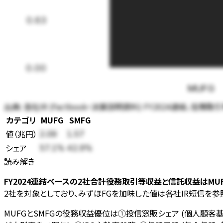
0.63
0.00
MUFG
出典:
各社IR (Factbook・決算説明資料) FY2024連結、
カテゴリ
MUFG
SMFG
値
（
兆円
）
2.09
1.57
シェア
57.1
%
42.9
%
読み解き
FY2024連結ベースの2社合計役務取引等収益と信託収益はMUFG 
2社を対象としており、みずほFGを加味した値は各社IR短信を参
MUFGとSMFGの役務収益優位は①投信窓販シェア (個人顧客基