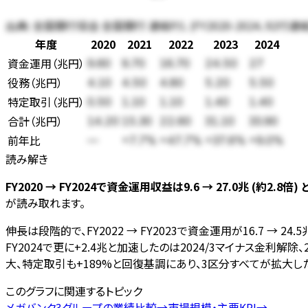
出典:
全国銀行協会 全国銀行 連結P/L (FY2020-2024、92行連結
年度
2020
2021
2022
2023
2024
資金運用
（
兆円
）
9.60
9.70
16.70
24.50
27
役務
（
兆円
）
4.10
4.50
4.80
5.20
5.50
特定取引
（
兆円
）
0.50
1.10
1.10
1.40
1.40
合計（
兆円
）
14.20
15.30
22.60
31.10
33.90
前年比
—
+7.7%
+47.7%
+37.6%
+9.0%
読み解き
FY2020 → FY2024で資金運用収益は9.6 → 27.0兆 (約2.
が読み取れます。
伸長は段階的で、FY2022 → FY2023で資金運用が16.7 → 2
FY2024で更に+2.4兆と加速したのは2024/3マイナス金利解
大、特定取引も+189%と回復基調にあり、3区分すべてが拡大し
このグラフに関連するトピック
メガバンク3グループの業績比較
→
市場規模・主要KPI
→