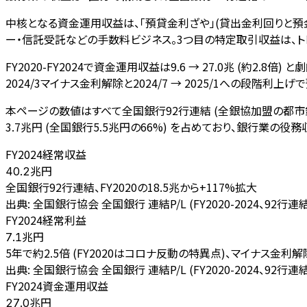
中核となる資金運用収益は、「預貸金利ざや」(貸出金利回りと預
ー・信託受託などの手数料ビジネス。3つ目の特定取引収益は、ト
FY2020-FY2024で資金運用収益は9.6 → 27.0兆 (約2.8
2024/3マイナス金利解除と2024/7 → 2025/1への
本ページの数値はすべて全国銀行92行連結 (全銀協加盟の都市銀
3.7兆円 (全国銀行5.5兆円の66%) を占めており、銀行業
FY2024経常収益
兆円
40.2
全国銀行92行連結、FY2020の18.5兆から+117%拡大
出典:
全国銀行協会 全国銀行 連結P/L (FY2020-2024、92行連結
FY2024経常利益
兆円
7.1
5年で約2.5倍 (FY2020はコロナ反動の特異点)、マイナス金
出典:
全国銀行協会 全国銀行 連結P/L (FY2020-2024、92行連結
FY2024資金運用収益
兆円
27.0