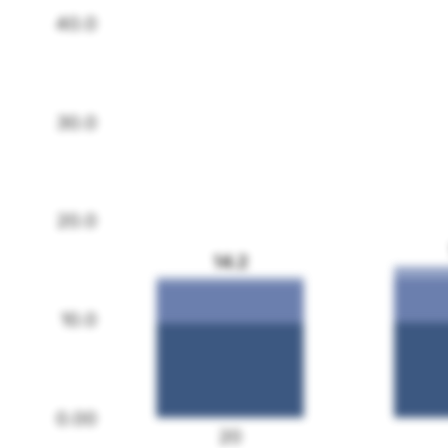
40.0
30.0
20.0
14.2
10.0
0.00
20