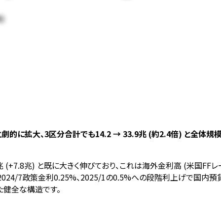
)
8倍) と劇的に拡大、3区分合計でも14.2 → 33.9兆 (約2.4倍) と全
4.5兆 (+7.8兆) と既に大きく伸びており、これは海外金利高 (米国F
除、2024/7政策金利0.25%、2025/1の0.5%への段階利上げ
た健全な構造です。