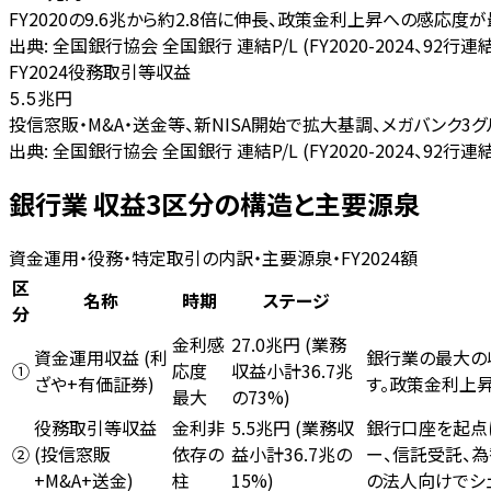
FY2020の9.6兆から約2.8倍に伸長、政策金利上昇への感応度
出典:
全国銀行協会 全国銀行 連結P/L (FY2020-2024、92行連結
FY2024役務取引等収益
兆円
5.5
投信窓販・M&A・送金等、新NISA開始で拡大基調、メガバンク3グ
出典:
全国銀行協会 全国銀行 連結P/L (FY2020-2024、92行連結
銀行業 収益3区分の構造と主要源泉
資金運用・役務・特定取引の内訳・主要源泉・FY2024額
区
名称
時期
ステージ
分
27.0兆円 (業務
金利感
資金運用収益 (利
銀行業の最大の収
収益小計36.7兆
①
応度
ざや+有価証券)
す。政策金利上
の73%)
最大
役務取引等収益
5.5兆円 (業務収
銀行口座を起点
金利非
(投信窓販
益小計36.7兆の
ー、信託受託、為
②
依存の
+M&A+送金)
15%)
の法人向けでシ
柱