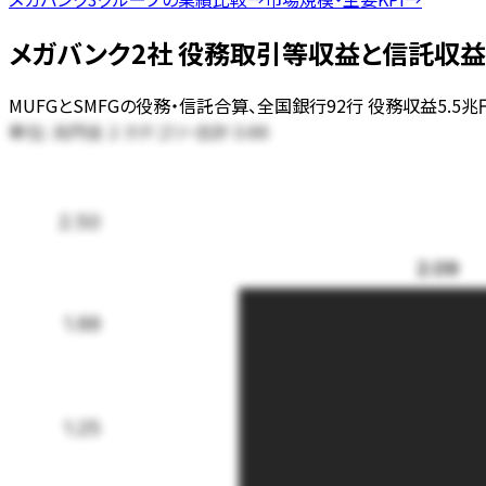
メガバンク2社 役務取引等収益と信託収益の比較
MUFGとSMFGの役務・信託合算、全国銀行92行 役務収益5.5
単位:
全
2
カテゴリ・合計
兆円
3.66
2.50
2.09
1.88
1.25