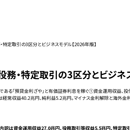
特定取引の3区分とビジネスモデル【2026年版】
務・特定取引の3区分とビジネスモ
である「預貸金利ざや」と有価証券利息を稼ぐ①資金運用収益、投
は経常収益40.2兆円、純利益5.2兆円。マイナス金利解除と海外金
内訳は資金運用収益27.0兆円、役務取引等収益5.5兆円、特定取引