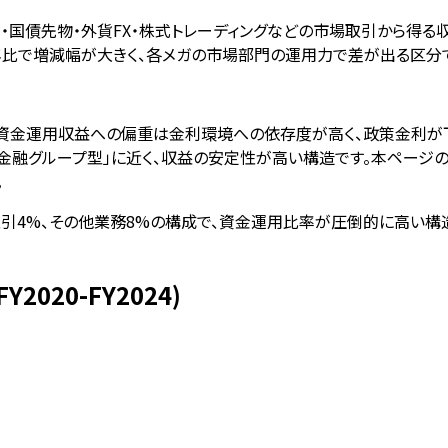
引・国債先物・外貨FX・株式トレーディングなどの市場取引から得る
も前年比で増減幅が大きく、各メガの市場部門の運用力で差が出る区分
。資金運用収益への偏重は金利環境への依存度が高く、政策金利が
ループ型」に近く、収益の安定性が高い構造です。本ページの構成比
。
特定取引4%、その他業務8%の構成で、資金運用比率が圧倒的に高い
020-FY2024)