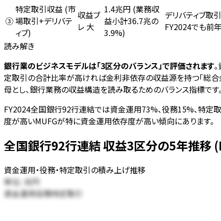
特定取引収益 (市
1.4兆円 (業務収
デリバティブ取
収益ブ
場取引+デリバテ
益小計36.7兆の
③
FY2024で
レ 大
ィブ)
3.9%)
読み解き
銀行業のビジネスモデルは「3区分のバランス」で評価されます
定取引の合計比率が高ければ金利非依存の収益源を持つ「総合金融グ
母とし、銀行業務の収益構造を読み取るためのバランス指標です
FY2024全国銀行92行連結では資金運用73%、役務15%、
度が高いMUFGが特に資金運用依存度が高い傾向にあります。
全国銀行92行連結 収益3区分の5年推移 (FY2
資金運用・役務・特定取引の積み上げ推移
単位:
兆円
資金運用
役務
特定取引