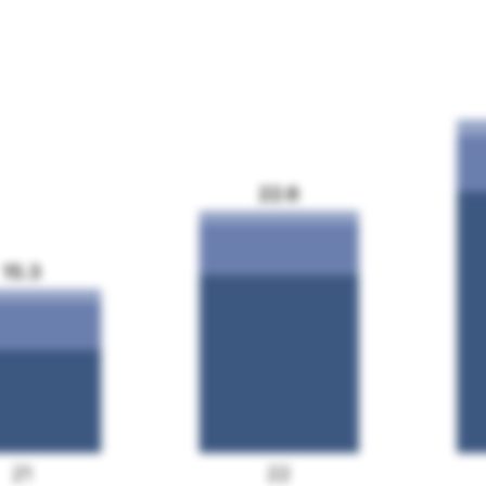
22.6
15.3
21
22