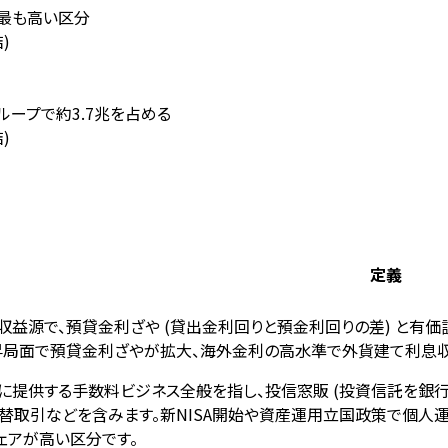
が最も高い区分
)
ループで約3.7兆を占める
)
定義
益源で、預貸金利ざや (貸出金利回りと預金利回りの差) と有価証
昇局面で預貸金利ざやが拡大、海外金利の高水準で外貨建て利息収
に提供する手数料ビジネス全般を指し、投信窓販 (投資信託を銀行
替取引などを含みます。新NISA開始や資産運用立国政策で個人運
ェアが高い区分です。