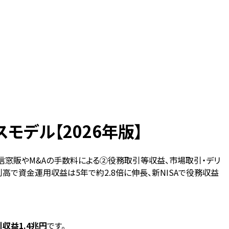
デル【2026年版】
信窓販やM&Aの手数料による②役務取引等収益、市場取引・デリ
利高で資金運用収益は5年で約2.8倍に伸長、新NISAで役務収益
収益1.4兆円
です。