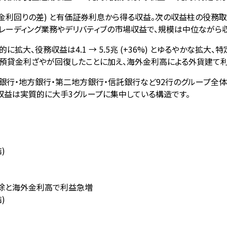
金利回りの差) と有価証券利息から得る収益。次の収益柱の役務取
レーディング業務やデリバティブの市場収益で、規模は中位ながら
倍) と劇的に拡大、役務収益は4.1 → 5.5兆 (+36%) とゆるやかな拡
段階利上げで預貸金利ざやが回復したことに加え、海外金利高による外貨
行・地方銀行・第二地方銀行・信託銀行など92行のグループ全体集計
の役務収益は実質的に大手3グループに集中している構造です。
)
利解除と海外金利高で利益急増
)