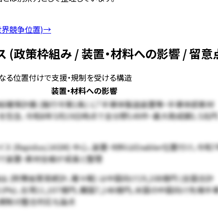
世界競争位置)
→
(政策枠組み / 装置・材料への影響 / 留意
異なる位置付けで支援・規制を受ける構造
装置・材料への影響
確保計画 (施行令第1条) に「半導体製造装置等・半導体部素材
を包含、令和8年5月19日時点で全分野149件・最大助成額1.5兆円
 (Rapidus/JASM) 中心、装置・材料はEnabler位置付け。令和
要で装置・素材全般が成長と整理
出 (財務省貿易統計、確々報) は中国向け19,108億円 (全国合計
42.0%)、台湾11,107億円、韓国7,146億円。米国の中国向け先端半
規制の整合対応も論点