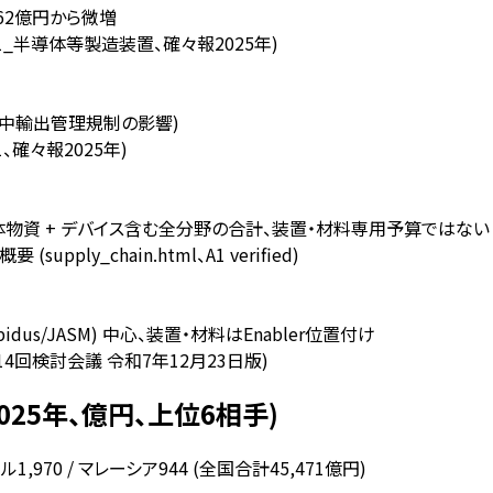
962億円から微増
1_半導体等製造装置、確々報2025年)
(米中輸出管理規制の影響)
、確々報2025年)
導体物資 + デバイス含む全分野の合計、装置・材料専用予算ではない
ly_chain.html、A1 verified)
us/JASM) 中心、装置・材料はEnabler位置付け
4回検討会議 令和7年12月23日版)
25年、億円、上位6相手)
ガポール1,970 / マレーシア944 (全国合計45,471億円)