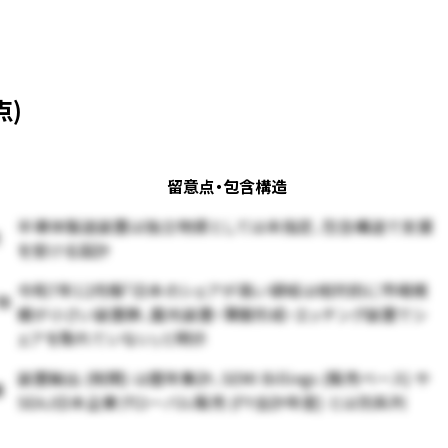
点)
留意点・包含構造
半導体製造装置は独立物資としては未指定、包含構造で支援
を受ける設計
令和7年12月版「日本のシェアが高い領域は相対的に市場規
7年
模が小さい装置群、露光装置・薄膜形成・エッチング装置でシ
ェアを取れていない」と明示
装置輸出 (税関) は暦年集計、SEMI Billings (販売ベース) や
導
SEAJ日本企業グローバル販売 (FY会計年度) とは別系列