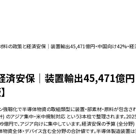
料の政策と経済安保｜装置輸出45,471億円・中国向け42%・経
済安保｜装置輸出45,471億円
】
強靱化で半導体物資の取組類型に装置・部素材・原料が包含され、
統計) のアジア集中・米中規制対応 という3本柱で整理されます。202
米国3,699億円で、アジア向けに集中しています。経済安保の予算 (全分野
半導体物資全体・デバイス含む全分野の合計値です。半導体製造装置