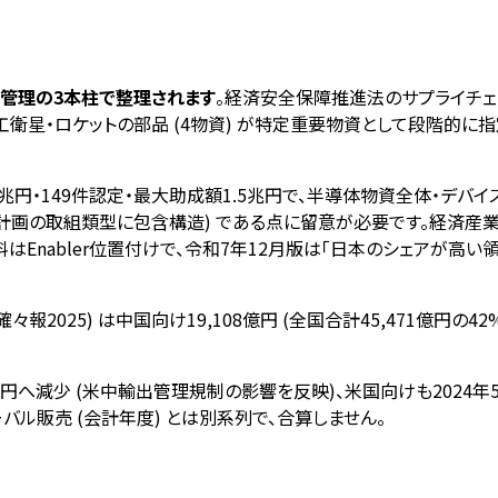
管理の3本柱で整理されます
。経済安全保障推進法のサプライチェ
工衛星・ロケットの部品 (4物資) が特定重要物資として段階的
56兆円・149件認定・最大助成額1.5兆円で、半導体物資全体・デ
画の取組類型に包含構造) である点に留意が必要です。経済産業省 
、装置・材料はEnabler位置付けで、令和7年12月版は「日本のシェ
2025) は中国向け19,108億円 (全国合計45,471億円の42%
08億円へ減少 (米中輸出管理規制の影響を反映)、米国向けも2024年5
業グローバル販売 (会計年度) とは別系列で、合算しません。