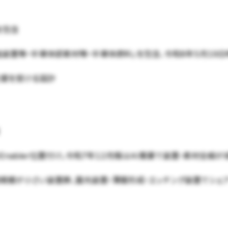
を包含
造装置等・半導体部素材等・半導体原料」を包含、令和8年5月19日
支援を受ける設計
材料はEnabler位置付け。令和7年12月版はAI需要で装置・素材全般
規模が小さい装置群、露光装置・薄膜形成・エッチング装置でシェ