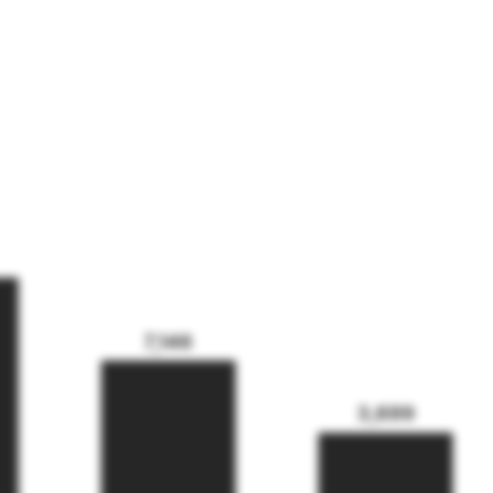
7,146
3,699