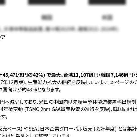
韓国
米国
半導体等製造装置、確々報2025年、確報2021-2024年)
シア
,471億円の42%) で最大、台湾11,107億円・韓国7,146億円
和7年12月版)、生産能力拡大の継続を反映しています。本ページ
中国向けが約43%となります。
,108億円へ減少しており、米国の中国向け先端半導体製造装置輸出規制
は2024年微変動 (TSMC 2nm GAA量産投資の進行を反映)
す。
ngs (販売ベース) やSEAJ日本企業グローバル販売 (会計年度)
とは別系列として整理しています。