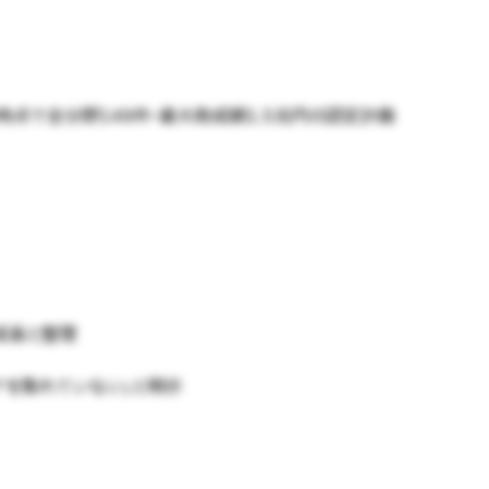
時点で全分野149件・最大助成額1.5兆円の認定計画
が成長と整理
アを取れていない」と明示