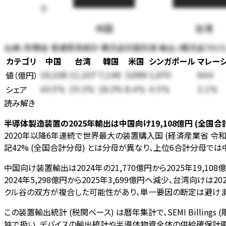
0
中国
台湾
出典:
財務省 普通貿易統計 概況品別国別表 輸出 (概況品70131_
カテゴリ
中国
台湾
韓国
米国
シンガポール
マレー
値
（
億円
）
19,108
11,107
7,146
3,699
1,970
944
シェア
43.5
%
25.3
%
16.3
%
8.4
%
4.5
%
2.1
%
読み解き
半導体製造装置の2025年輸出は中国向け19,108億円 (全国合計45
2020年以降6年連続で世界最大の装置購入国 (経済産業省 令
記42% (全国合計分母) とは分母が異なり、上位6合計分母では
中国向け装置輸出は2024年の21,770億円から2025年19
2024年5,298億円から2025年3,699億円へ減少、台湾向け
クル谷の双方が複合した可能性があり、単一要因の断定は避けま
この装置輸出統計 (税関ベース) は暦年集計で、SEMI Billi
独で扱い、デバイスの輸出統計や半導体物資全体の供給確保計画