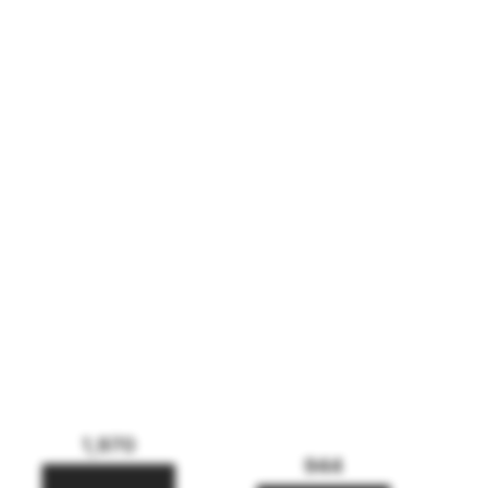
1,970
944