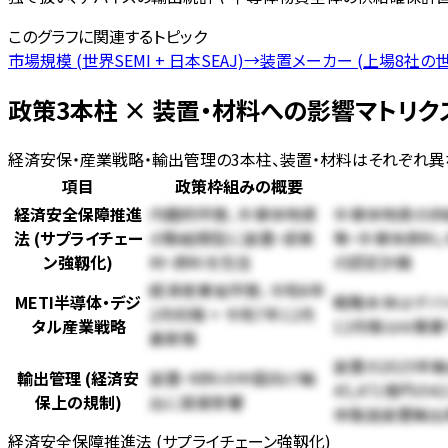
このグラフに関連するトピック
市場規模 (世界SEMI + 日本SEAJ)
→
装置メーカー (上場8社の
政策3本柱 × 装置・材料への影響マトリクス 
経済安保・産業戦略・輸出管理の3本柱、装置・材料はそれぞれ
項目
政策枠組みの概要
経済安全保障推進
内閣府所管、半導体物資
半導体物資の供給
法 (サプライチェー
の取組類型に装置・部素
等・半導体原料」
ン強靱化)
材・原料を包含
の認定計画
経済産業省所管、令和6年
METI半導体・デジ
戦略本体はデバイス
2月初版 + 令和7年12月
タル産業戦略
12月版はAI需
最新版
装置の2025年輸
輸出管理 (経済安
装置・材料の中国向け輸
45,471億円の
保上の規制)
出に直接影響
体製造装置輸出
経済安全保障推進法 (サプライチェーン強靱化)