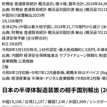
財務省 普通貿易統計 概況品別、確々報、暦年合計。2024年44,
出典:
財務省 普通貿易統計 概況品別国別表 輸出 (概況品7013
中国向け装置輸出2025年
億円
19,108
全体42% (中国は最大相手国)、2024年21,770億円から減少 
出典:
財務省 普通貿易統計 概況品別国別表 輸出 (概況品70131
経済安保予算 (全分野合計)
兆円
約2.56
令和8年5月19日時点、149件認定・最大助成額約1.5兆円。半
出典:
内閣府 経済安全保障推進法 サプライチェーン強靱化 制度概要 (supp
産業戦略 公表版数
版
2
令和6年2月初版・令和7年12月最新版。戦略本体はデバイス (Rapid
出典:
経済産業省 半導体・デジタル産業戦略 (令和6年2月版・第1
日本の半導体製造装置の相手国別輸出 (20
中国19,108 / 台湾11,107 / 韓国7,146 / 米国3,699 / シン