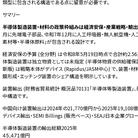
類型に包含される構造である点に留意が必要です。
サマリー
半導体製造装置・材料の政策枠組みは経済安保・産業戦略・輸出
月に先端電子部品、令和7年12月に人工呼吸器・無人航空機・人
素材等・半導体原料」が包含される設計です。
経済安保の予算 (全分野) は令和8年5月19日時点で合計約2.
体製造装置は独立物資としては未指定 (半導体物資の供給確保計
新版) は戦略本体がデバイス (Rapidus/JASM中心) で
膜形成・エッチング装置のシェア構造を明示しています。
装置輸出 (財務省貿易統計 概況品70131「半導体等製造装置」、確々報
中構造です。
中国向け装置輸出は2024年の21,770億円から2025年19,1
デバイス輸出・SEMI Billings (販売ベース)・SEAJ日本企
半導体製造装置の輸出総額2025年
億円
45,471