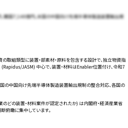
07億円、韓国7,146億円。米国の中国向け先端半導体製造装置輸出規
体物資の取組類型に装置・部素材・原料を包含する設計で、独立物資指
s/JASM) 中心で、装置・材料はEnabler位置付け、令和7
です。米国の中国向け先端半導体製造装置輸出規制の整合対応、各国の
業のどの装置・材料案件が認定されたか) は内閣府・経済産業省
断俯瞰に集中しています。