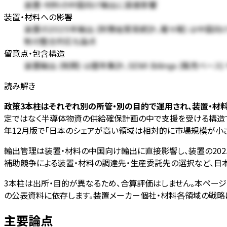
装置・材料の中国向け輸出に直接影響
装置・材料への影響
装置の2025年輸出 (財務省貿易統計、確々報) は中国向け1
制の整合対応も論点
留意点・包含構造
装置輸出 (税関) は暦年集計、SEMI Billings (販売ベ
読み解き
政策3本柱はそれぞれ別の所管・別の目的で運用され、装置・材
定ではなく半導体物資の供給確保計画の中で支援を受ける構造です。経済
年12月版で「日本のシェアが高い領域は相対的に市場規模が小さ
輸出管理は装置・材料の中国向け輸出に直接影響し、装置の2025
補助競争による装置・材料の調達先・生産委託先の選択など、日
3本柱は出所・目的が異なるため、合算評価はしません。本ページ
の公表資料に依存します。装置メーカー個社・材料各領域の戦略
主要論点