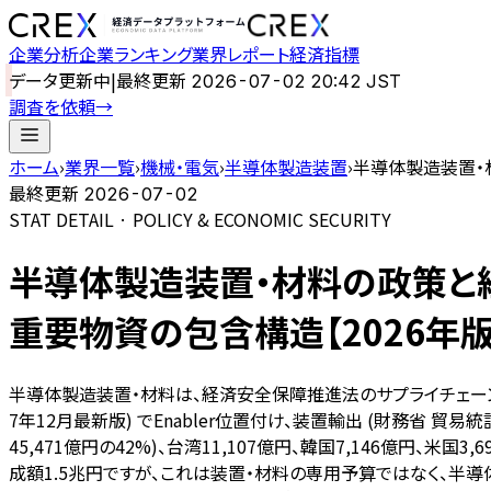
企業分析
企業ランキング
業界レポート
経済指標
データ更新中
|
最終更新
2026-07-02 20:42 JST
調査を依頼
→
ホーム
›
業界一覧
›
機械・電気
›
半導体製造装置
›
半導体製造装置・材
最終更新
2026-07-02
STAT DETAIL · POLICY & ECONOMIC SECURITY
半導体製造装置・材料の政策と経
重要物資の包含構造【2026年版
半導体製造装置・材料は、経済安全保障推進法のサプライチェーン
7年12月最新版) でEnabler位置付け、装置輸出 (財務省 貿易
45,471億円の42%)、台湾11,107億円、韓国7,146億円、
成額1.5兆円ですが、これは装置・材料の専用予算ではなく、