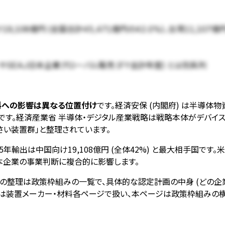
9,108億円 (全国合計45,471億円の42.0%)、台湾11,1
ース) やSEAJ日本企業グローバル販売 (FY会計年度) とは別系列
料への影響は異なる位置付け
です。経済安保 (内閣府) は半導
産業省 半導体・デジタル産業戦略は戦略本体がデバイス (Rapidu
い装置群」と整理されています。
年輸出は中国向け19,108億円 (全体42%) と最大相手国
本企業の事業判断に複合的に影響します。
の整理は政策枠組みの一覧で、具体的な認定計画の中身 (どの企
は装置メーカー・材料各ページで扱い、本ページは政策枠組みの横