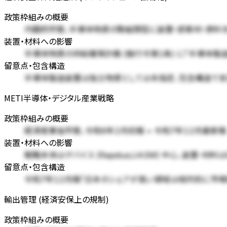
政策枠組みの概要
内閣府所管、半導体物資の取組類型に装置・部素材・原料
装置・材料への影響
半導体物資の供給確保計画 (施行令第1条) に「半導体製
留意点・包含構造
半導体製造装置は独立物資としては未指定、包含構造で
METI半導体・デジタル産業戦略
政策枠組みの概要
経済産業省所管、令和6年2月初版 + 令和7年12月最新版
装置・材料への影響
戦略本体はデバイス (Rapidus/JASM) 中心、装置・
留意点・包含構造
令和7年12月版「日本のシェアが高い領域は相対的に市場
輸出管理 (経済安保上の規制)
政策枠組みの概要