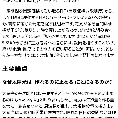
市場と連動する制度へ — FIPと主力電源化
一定期間を固定価格で買い取るFIT（固定価格買取制度）から、
市場価格に連動するFIP（フィード・イン・プレミアム）への移行
も、需給に応じた発電を促す仕組みです。電気が余る昼間は価
格が下がり、足りない時間帯は上がるため、蓄電池と組み合わ
せて「高い時間に売る」動きが生まれます。太陽光が発電比率
9.8%からさらに主力電源へと進むには、設備を増やすことと、系
統・蓄電池・制度でその電力を使い切ることが「両輪」です。どち
らか一方だけでは、出力制御が増えて比率は頭打ちになります。
主要論点
なぜ太陽光は「作れるのに止める」ことになるのか?
太陽光の出力制御は、一見すると「せっかく発電できるのに止め
るのはもったいない」と映ります。しかし、電力は使う量と作る量
を常に一致させないと、周波数が乱れて大規模停電を招きます。
太陽光は天候と時間帯に左右され、晴れた休日の昼間などは地