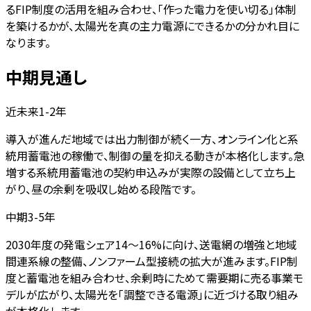
るFIP制度の活用を組み合わせ、「作った電力を使い切る」体制
を築けるかが、太陽光を真の主力電源にできるかの分かれ目に
なります。
中期見通し
近未来1-2年
導入が進んだ地域では出力制御が続く一方、オンライン化と系
統用蓄電池の稼働で、制御の量を抑える動きが本格化します。急
増する系統用蓄電池の契約申込みが実際の設備として立ち上
がり、昼の余剰を吸収し始める段階です。
中期3-5年
2030年度の発電シェア14〜16%に向け、送電網の増強と地域
間連系線の整備、ノンファーム型接続の拡大が進みます。FIP制
度と蓄電池を組み合わせ、余剰時にためて需要期に売る事業モ
デルが広がり、太陽光を「調整できる電源」に近づける取り組み