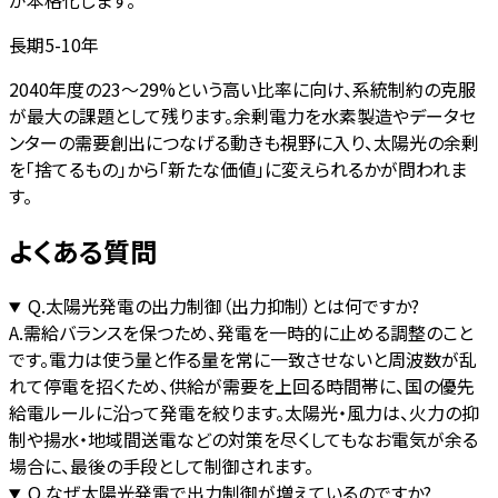
が本格化します。
長期5-10年
2040年度の23〜29%という高い比率に向け、系統制約の克服
が最大の課題として残ります。余剰電力を水素製造やデータセ
ンターの需要創出につなげる動きも視野に入り、太陽光の余剰
を「捨てるもの」から「新たな価値」に変えられるかが問われま
す。
よくある質問
Q.
太陽光発電の出力制御（出力抑制）とは何ですか?
A.
需給バランスを保つため、発電を一時的に止める調整のこと
です。電力は使う量と作る量を常に一致させないと周波数が乱
れて停電を招くため、供給が需要を上回る時間帯に、国の優先
給電ルールに沿って発電を絞ります。太陽光・風力は、火力の抑
制や揚水・地域間送電などの対策を尽くしてもなお電気が余る
場合に、最後の手段として制御されます。
Q.
なぜ太陽光発電で出力制御が増えているのですか?