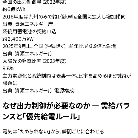
全国の出力制御量（2022年度）
億kWh
約6
2018年度は九州のみで約1億kWh。全国に拡大し増加傾向
出典:
資源エネルギー庁
系統用蓄電池の契約申込
万kW
約2,400
2025年9月末、全国（沖縄除く）。前年比 約3.9倍と急増
出典:
資源エネルギー庁
太陽光の発電比率（2023年度）
%
9.8
主力電源化と系統制約は表裏一体。比率を高めるほど制約が
課題に
出典:
資源エネルギー庁 電源構成
なぜ出力制御が必要なのか — 需給バラ
ンスと「優先給電ルール」
電気は「ためられない」から、瞬間ごとに合わせる