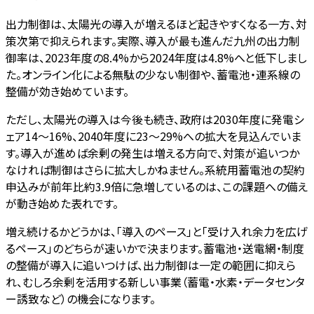
出力制御は、太陽光の導入が増えるほど起きやすくなる一方、対
策次第で抑えられます。実際、導入が最も進んだ九州の出力制
御率は、2023年度の8.4%から2024年度は4.8%へと低下しまし
た。オンライン化による無駄の少ない制御や、蓄電池・連系線の
整備が効き始めています。
ただし、太陽光の導入は今後も続き、政府は2030年度に発電シ
ェア14〜16%、2040年度に23〜29%への拡大を見込んでいま
す。導入が進めば余剰の発生は増える方向で、対策が追いつか
なければ制御はさらに拡大しかねません。系統用蓄電池の契約
申込みが前年比約3.9倍に急増しているのは、この課題への備え
が動き始めた表れです。
増え続けるかどうかは、「導入のペース」と「受け入れ余力を広げ
るペース」のどちらが速いかで決まります。蓄電池・送電網・制度
の整備が導入に追いつけば、出力制御は一定の範囲に抑えら
れ、むしろ余剰を活用する新しい事業（蓄電・水素・データセンタ
ー誘致など）の機会になります。