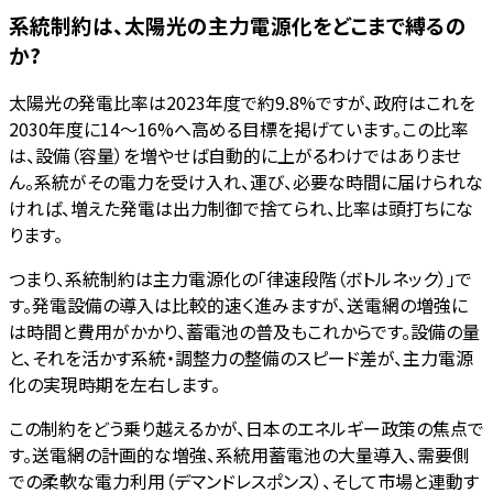
系統制約は、太陽光の主力電源化をどこまで縛るの
か?
太陽光の発電比率は2023年度で約9.8%ですが、政府はこれを
2030年度に14〜16%へ高める目標を掲げています。この比率
は、設備（容量）を増やせば自動的に上がるわけではありませ
ん。系統がその電力を受け入れ、運び、必要な時間に届けられな
ければ、増えた発電は出力制御で捨てられ、比率は頭打ちにな
ります。
つまり、系統制約は主力電源化の「律速段階（ボトルネック）」で
す。発電設備の導入は比較的速く進みますが、送電網の増強に
は時間と費用がかかり、蓄電池の普及もこれからです。設備の量
と、それを活かす系統・調整力の整備のスピード差が、主力電源
化の実現時期を左右します。
この制約をどう乗り越えるかが、日本のエネルギー政策の焦点で
す。送電網の計画的な増強、系統用蓄電池の大量導入、需要側
での柔軟な電力利用（デマンドレスポンス）、そして市場と連動す