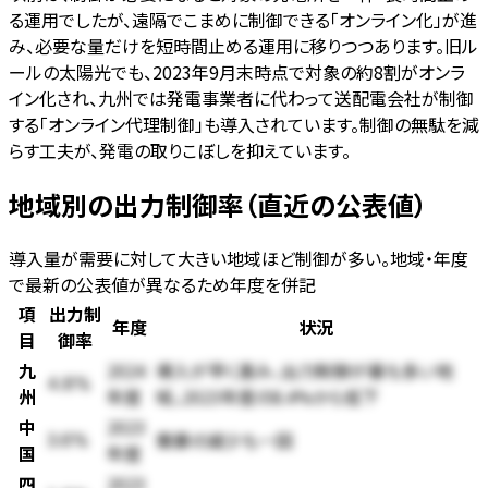
る運用でしたが、遠隔でこまめに制御できる「オンライン化」が進
み、必要な量だけを短時間止める運用に移りつつあります。旧ル
ールの太陽光でも、2023年9月末時点で対象の約8割がオンラ
イン化され、九州では発電事業者に代わって送配電会社が制御
する「オンライン代理制御」も導入されています。制御の無駄を減
らす工夫が、発電の取りこぼしを抑えています。
地域別の出力制御率（直近の公表値）
導入量が需要に対して大きい地域ほど制御が多い。地域・年度
で最新の公表値が異なるため年度を併記
項
出力制
年度
状況
目
御率
九
2024
導入が早く進み、出力制御が最も多い地
4.8%
州
年度
域。2023年度の8.4%から低下
中
2023
需要の減少も一因
3.6%
国
年度
四
2023