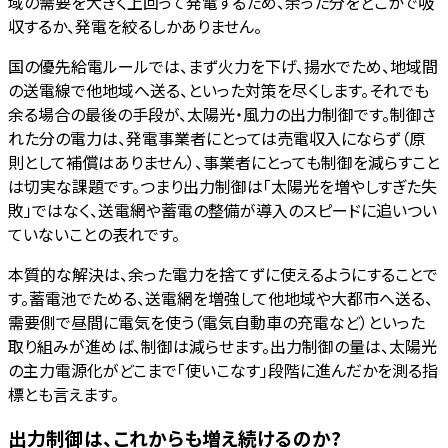
域の需要を大きく上回って発電するため、余った分をどこかで吸
収するか、発電を絞るしかありません。
国の優先給電ルールでは、まず火力を下げ、揚水でため、地域間
の送電線で他地域へ送る、といった対策を尽くします。それでも
余る場合の最後の手段が、太陽光・風力の出力制御です。制御さ
れた分の電力は、発電事業者にとっては売電収入にならず（原
則として補償はありません）、事業者にとっても制御を減らすこと
は切実な課題です。つまり出力制御は「太陽光を増やしすぎた失
敗」ではなく、送電網や蓄電の整備が導入のスピードに追いつい
ていないことの表れです。
本質的な解決は、余った電力を捨てずに使えるようにすることで
す。蓄電池でためる、送電網を増強して他地域や大都市へ送る、
需要側で昼間に電気を使う（電気自動車の充電など）といった
取り組みが進めば、制御は減らせます。出力制御の量は、太陽光
の主力電源化がどこまで「使いこなす」段階に進んだかを測る指
標とも言えます。
出力制御は、これからも増え続けるのか?