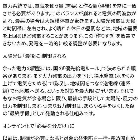
電力系統では、電気を使う量（需要）と作る量（供給）を常に一致
させる必要があります。このバランスが崩れると電気の周波数が
乱れ、最悪の場合は大規模停電が起きます。太陽光発電は天候
と時間帯に左右され、よく晴れた休日の昼間などは、地域の需要
を上回るほど発電することがあります。この「作りすぎ」を放置で
きないため、発電を一時的に絞る調整が必要になります。
太陽光は「最後に」制御される
余った電力の調整には、国の「優先給電ルール」で決められた順
番があります。まず火力発電の出力を下げ、揚水発電（水をくみ
上げて電気をためる）で吸収し、地域間をつなぐ送電線（連系
線）で他地域へ送る、といった対策を最大限に行います。それで
もなお電気が余る場合に限り、最後の手段として太陽光・風力の
出力を制御します。つまり出力制御は、あらゆる手を尽くした後
の「最終手段」として発動される仕組みです。
オンライン化で「必要な分だけ」に
以前は、制御が必要になると対象の発電所を一律・長時間止め