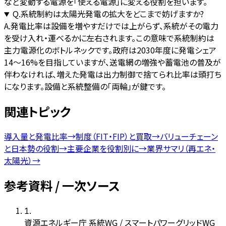
など変動する電源を「使える電源」に変える役割を担います。
Q.
系統制約は太陽光発電の拡大をどこまで妨げますか?
A.
発電比率は設備を増やすだけでは上がらず、系統がその電力
を受け入れ・運べるかに左右されます。この意味で系統制約は
主力電源化のボトルネックです。政府は2030年度に発電シェア
14〜16%を目指していますが、送電網の増強や蓄電池の普及が
伴わなければ、増えた発電は出力制御で捨てられ比率は頭打ち
になります。設備と系統整備の「両輪」が鍵です。
関連トピック
導入量と発電比率
→
制度（FIT・FIP）と買取
→
バリューチェーン
と日本勢の役割
→
主要企業を役割別に
→
業界サマリ（再エネ・
太陽光）
→
参考資料 / 一次ソース
1
.
資源エネルギー庁 系統WG / スマートパワーグリッドWG