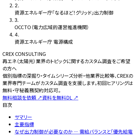
2
.
資源エネルギー庁「なるほど！グリッド」出力制御
3
.
OCCTO（電力広域的運営推進機関）
4
.
資源エネルギー庁 電源構成
CREX CONSULTING
再エネ（太陽光）業界のトピックに関するカスタム調査をご希望
の方へ
個別指標の深掘り・タイムシリーズ分析・他業界比較等、CREXの
業界専門チームがカスタム調査を支援します。初回ヒアリングは
無料・守秘義務契約対応可。
無料相談を依頼
↗
資料を無料DL
↗
目次
サマリー
主要指標
なぜ出力制御が必要なのか — 需給バランスと「優先給電