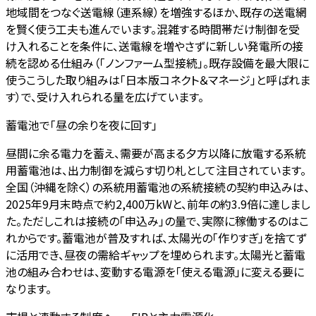
地域間をつなぐ送電線（連系線）を増強するほか、既存の送電網
を賢く使う工夫も進んでいます。混雑する時間帯だけ制御を受
け入れることを条件に、送電線を増やさずに新しい発電所の接
続を認める仕組み（「ノンファーム型接続」。既存設備を最大限に
使うこうした取り組みは「日本版コネクト＆マネージ」と呼ばれま
す）で、受け入れられる量を広げています。
蓄電池で「昼の余りを夜に回す」
昼間に余る電力を蓄え、需要が高まる夕方以降に放電する系統
用蓄電池は、出力制御を減らす切り札として注目されています。
全国（沖縄を除く）の系統用蓄電池の系統接続の契約申込みは、
2025年9月末時点で約2,400万kWと、前年の約3.9倍に達しまし
た。ただしこれは接続の「申込み」の量で、実際に稼働するのはこ
れからです。蓄電池が普及すれば、太陽光の「作りすぎ」を捨てず
に活用でき、昼夜の需給ギャップを埋められます。太陽光と蓄電
池の組み合わせは、変動する電源を「使える電源」に変える要に
なります。