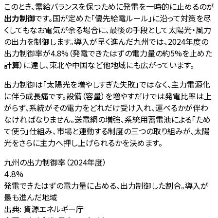
このとき、需給バランスを保つために発電を一時的に止めるのが
出力制御
です。国が定めた「優先給電ルール」に沿って対策を尽
くしてもなお電気が余る場合に、最後の手段として太陽光・風力
の出力を制御します。導入が早く進んだ九州では、2024年度の
出力制御率が4.8%（発電できたはずの電力量の約5%を止めた
計算）に達し、東北や中国など他地域にも広がっています。
出力制御は「太陽光を増やしすぎた失敗」ではなく、主力電源化
に伴う成長痛です。設備（容量）を増やすだけでは発電比率は上
がらず、系統がその電力をどれだけ受け入れ、運べるかが伴わ
なければなりません。送電網の増強、系統用蓄電池による「ため
て使う」仕組み、市場と連動する制度の三つの取り組みが、太陽
光をさらに主力へ押し上げられるかを決めます。
九州の出力制御率（2024年度）
%
4.8
発電できたはずの電力量に占める、出力制御した割合。導入が
最も進んだ地域
出典:
資源エネルギー庁