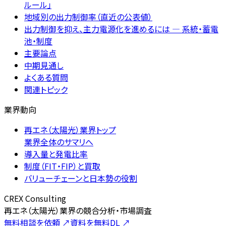
ルール」
地域別の出力制御率（直近の公表値）
出力制御を抑え、主力電源化を進めるには — 系統・蓄電
池・制度
主要論点
中期見通し
よくある質問
関連トピック
業界動向
再エネ（太陽光）業界トップ
業界全体のサマリへ
導入量と発電比率
制度（FIT・FIP）と買取
バリューチェーンと日本勢の役割
CREX Consulting
再エネ（太陽光）業界の競合分析・市場調査
無料相談を依頼
↗
資料を無料DL
↗