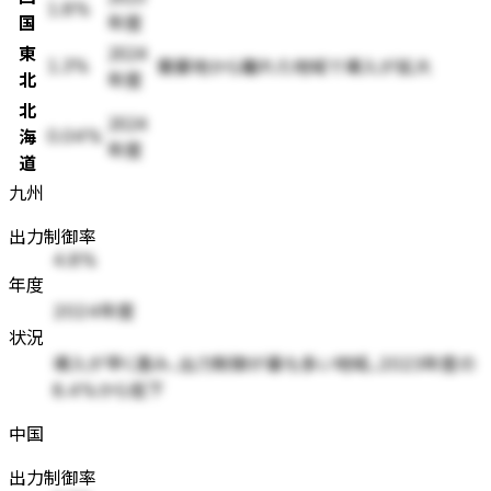
1.8%
国
年度
東
2024
需要地から離れた地域で導入が拡大
1.3%
北
年度
北
2024
海
0.04%
年度
道
九州
出力制御率
4.8%
年度
2024年度
状況
導入が早く進み、出力制御が最も多い地域。2023年度の
8.4%から低下
中国
出力制御率