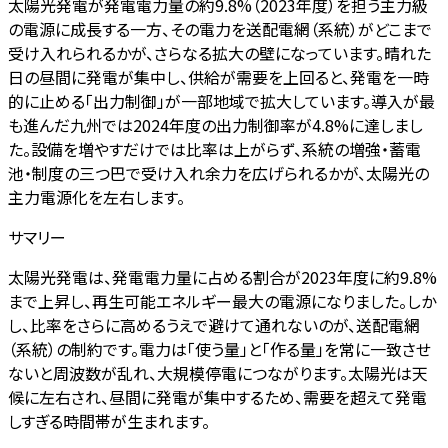
太陽光発電が発電電力量の約9.8%（2023年度）を担う主力級
の電源に成長する一方、その電力を送配電網（系統）がどこまで
受け入れられるかが、さらなる拡大の壁になっています。晴れた
日の昼間に発電が集中し、供給が需要を上回ると、発電を一時
的に止める「出力制御」が一部地域で拡大しています。導入が最
も進んだ九州では2024年度の出力制御率が4.8%に達しまし
た。設備を増やすだけでは比率は上がらず、系統の増強・蓄電
池・制度の三つ巴で受け入れ余力を広げられるかが、太陽光の
主力電源化を左右します。
サマリー
太陽光発電は、発電電力量に占める割合が2023年度に約9.8%
まで上昇し、再生可能エネルギー最大の電源になりました。しか
し、比率をさらに高めるうえで避けて通れないのが、送配電網
（系統）の制約です。電力は「使う量」と「作る量」を常に一致させ
ないと周波数が乱れ、大規模停電につながります。太陽光は天
候に左右され、昼間に発電が集中するため、需要を超えて発電
しすぎる時間帯が生まれます。