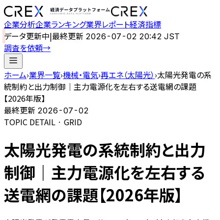
企業分析
企業ランキング
業界レポート
経済指標
データ更新中
|
最終更新
2026-07-02 20:42 JST
調査を依頼
→
ホーム
›
業界一覧
›
機械・電気
›
再エネ（太陽光）
›
太陽光発電の系
統制約と出力制御｜主力電源化を左右する送電網の課題
【2026年版】
最終更新
2026-07-02
TOPIC DETAIL · GRID
太陽光発電の系統制約と出力
制御｜主力電源化を左右する
送電網の課題【2026年版】