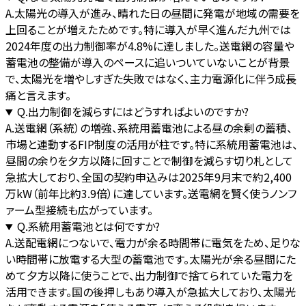
A.
太陽光の導入が進み、晴れた日の昼間に発電が地域の需要を
上回ることが増えたためです。特に導入が早く進んだ九州では
2024年度の出力制御率が4.8%に達しました。送電網の容量や
蓄電池の整備が導入のペースに追いついていないことが背景
で、太陽光を増やしすぎた失敗ではなく、主力電源化に伴う成長
痛と言えます。
Q.
出力制御を減らすにはどうすればよいのですか?
A.
送電網（系統）の増強、系統用蓄電池による昼の余剰の蓄積、
市場と連動するFIP制度の活用が柱です。特に系統用蓄電池は、
昼間の余りを夕方以降に回すことで制御を減らす切り札として
急拡大しており、全国の契約申込みは2025年9月末で約2,400
万kW（前年比約3.9倍）に達しています。送電網を賢く使うノンフ
ァーム型接続も広がっています。
Q.
系統用蓄電池とは何ですか?
A.
送配電網につないで、電力が余る時間帯に電気をため、足りな
い時間帯に放電する大型の蓄電池です。太陽光が余る昼間にた
めて夕方以降に使うことで、出力制御で捨てられていた電力を
活用できます。国の後押しもあり導入が急拡大しており、太陽光