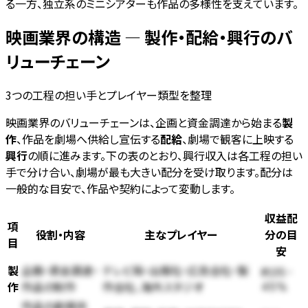
る一方、独立系のミニシアターも作品の多様性を支えています。
映画業界の構造 — 製作・配給・興行のバ
リューチェーン
3つの工程の担い手とプレイヤー類型を整理
映画業界のバリューチェーンは、企画と資金調達から始まる
製
作
、作品を劇場へ供給し宣伝する
配給
、劇場で観客に上映する
興行
の順に進みます。下の表のとおり、興行収入は各工程の担い
手で分け合い、劇場が最も大きい配分を受け取ります。配分は
一般的な目安で、作品や契約によって変動します。
収益配
項
役割・内容
主なプレイヤー
分の目
目
安
製
企画・資金調達・
テレビ局・出版社・広告会社・製
約35-
作
作品の制作
作会社、海外スタジオ
45%
作品の劇場供