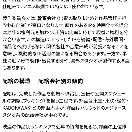
仕組みで、アニメ映画では特に広く使われています。
製作委員会では、
幹事会社
（出資の取りまとめと作品管理を担
う中心企業）が窓口となります。原作のあるIPを映画化する場合
は原作の権利元も加わり、出資の比率に応じて収益と権利を分
け合います。この構造は、ヒットしたIPを続編・配信・海外展開・
商品化へ広げる際に、関係各社の合意形成が前提となることを
意味し、機動的なIP活用の壁になる場合もあります。一方で、単
独に近い形で製作・出資する例や、海外スタジオが製作する洋画
もあります。
配給の構造 — 配給会社別の傾向
配給は、完成した作品を劇場へ供給し、宣伝や公開スケジュー
ルの調整（ブッキング）を担う工程です。邦画は東宝・東映・松竹・
KADOKAWAなどの邦画大手が、洋画はハリウッドのメジャース
タジオ系の配給会社が中心です。
映連の作品別ランキングで近年の傾向を見ると、邦画の上位作