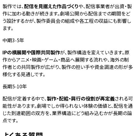
製作では、
配信を見据えた作品づくり
や、配信事業者が出資・製
作に加わる動きが続きます。劇場公開から配信までの期間をど
う設計するかが、製作委員会の組成や各工程の収益にも影響し
ます。
中期3-5年
IPの横展開や国際共同製作
が、製作構造を変えていきます。原
作からアニメ・映画・ゲーム・商品へ展開する流れや、海外の制
作者との共同製作が広がり、製作の担い手や資金調達の形が多
様化する見通しです。
長期5-10年
配信が定着する中で、
製作・配給・興行の役割が再定義
される可
能性があります。劇場でしか得られない体験の価値と、配信を通
じた到達範囲の双方を、業界構造にどう組み込むかが長期の論
点です。
よくある質問