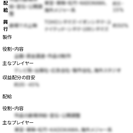
配
東宝・東映・松竹・KADOKAWA、
約5-
給・宣伝・公開調
給
海外メジャー系
15%
整
興
TOHOシネマズ・イオンシネマ・ユ
劇場での上映
約50%
行
ナイテッド・シネマ・109シネマズ
製作
役割・内容
企画・資金調達・作品の制作
主なプレイヤー
テレビ局・出版社・広告会社・製作会社、海外スタジオ
収益配分の目安
約35-45%
配給
役割・内容
作品の劇場供給・宣伝・公開調整
主なプレイヤー
東宝・東映・松竹・KADOKAWA、海外メジャー系