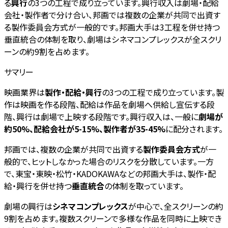
る
興行
の3つの工程で成り立っています。興行収入は劇場・配給
会社・製作者で分け合い、邦画では複数の企業が共同で出資す
る製作委員会方式が一般的です。邦画大手は3工程を併せ持つ
垂直統合の体制を取り、劇場はシネマコンプレックスが全スクリ
ーンの約9割を占めます。
サマリー
映画業界は
製作・配給・興行
の3つの工程で成り立っています。製
作は映画を作る段階、配給は作品を劇場へ供給し宣伝する段
階、興行は劇場で上映する段階です。興行収入は、一般に
劇場が
約50%、配給会社が5-15%、製作者が35-45%
に配分されます。
邦画では、複数の企業が共同で出資する
製作委員会方式
が一
般的で、ヒットしなかった場合のリスクを分散しています。一方
で、東宝・東映・松竹・KADOKAWAなどの邦画大手は、製作・配
給・興行を併せ持つ
垂直統合
の体制を取っています。
劇場の興行は
シネマコンプレックス
が中心で、全スクリーンの約
9割を占めます。複数スクリーンで多様な作品を同時に上映でき