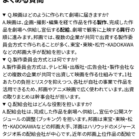
Q.
映画はどのように作られて劇場に届きますか?
A.
映画は、企画・撮影・編集を経て作品を作る
製作
、完成した作
品を劇場へ供給し宣伝する
配給
、劇場で観客に上映する
興行
の
順に進みます。邦画では、複数の企業が共同で出資する製作委
員会方式で作られることが多く、東宝・東映・松竹・KADOKAWA
などの邦画大手が配給を担います。
Q.
製作委員会方式とは何ですか?
A.
製作委員会方式は、テレビ局・出版社・広告会社・製作会社な
どの複数の企業が共同で出資して映画を作る仕組みです。1社
あたりの負担とリスクを抑えつつ、各社が自社の事業で作品を
活用できるため、邦画やアニメ映画で広く使われています。出資
の取りまとめは幹事会社が担います。
Q.
配給会社はどんな役割を担いますか?
A.
配給会社は、完成した作品を劇場へ供給し、宣伝や公開スケ
ジュールの調整（ブッキング）を担います。邦画は東宝・東映・松
竹・KADOKAWAなどの邦画大手、洋画はハリウッドのメジャース
タジオ系の配給会社が中心です。近年の邦画上位作品の配給で