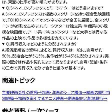
は、東宝の比率が高い傾向があります。
Q.
シネマコンプレックスとミニシアターはどう違いますか?
A.
シネマコンプレックスは複数のスクリーンを持つ複合型映画館
で、TOHOシネマズ・イオンシネマなどが全国に展開し、全スクリ
ーンの約9割を占めます。ミニシアターは独立系・単館系の小規
模な映画館で、アート系・ドキュメンタリーなど大手とは異なる
作品の上映で、作品の多様性を支えています。
Q.
興行収入はどのように分配されますか?
A.
経済産業省の資料によると、興行収入は一般に、劇場が約
50%、配給会社が5-15%、製作者が35-45%に配分されます。実
際の配分は作品や契約によって異なりますが、劇場・配給・製作
の三者で興行収入を分け合う仕組みが基本です。
関連トピック
主要映画会社の財務
→
邦画・洋画のシェア構造
→
映画の興行市
場規模
→
邦画を牽引するアニメ映画
→
動画配信と劇場興行
→
参考資料 / 一次ソース