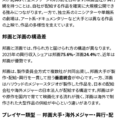
網を持つことは、自社が配給する作品を確実に大規模公開でき
る強みにつながります。一方で、独立系のミニシアターや単館系
の劇場は、アート系・ドキュメンタリーなど大手とは異なる作品
の上映で、作品の多様性を支えています。
邦画と洋画の構造差
邦画と洋画では、作られ方と届けられ方の構造が異なります。
2025年の興行収入シェアは邦画
75.6%
・洋画
24.4%
で、近年は
邦画が優勢です。
邦画は、製作委員会方式で複数社が共同出資し、邦画大手が製
作・配給・興行を一貫して担う
垂直統合
が中心です。一方、洋画
はハリウッドのメジャースタジオが製作した作品を、日本の配給
会社や海外メジャーの日本法人が配給する構造です。邦画はIP
や原作を国内で育てて映画化する流れが強く、洋画は海外で制
作された大型作品の供給が中心という違いがあります。
プレイヤー類型 — 邦画大手・海外メジャー・興行・配