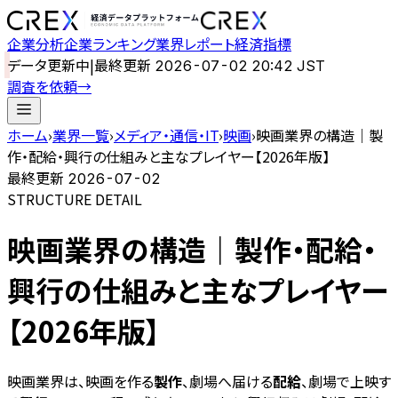
企業分析
企業ランキング
業界レポート
経済指標
データ更新中
|
最終更新
2026-07-02 20:42 JST
調査を依頼
→
ホーム
›
業界一覧
›
メディア・通信・IT
›
映画
›
映画業界の構造｜製
作・配給・興行の仕組みと主なプレイヤー【2026年版】
最終更新
2026-07-02
STRUCTURE DETAIL
映画業界の構造｜製作・配給・
興行の仕組みと主なプレイヤー
【2026年版】
映画業界は、映画を作る
製作
、劇場へ届ける
配給
、劇場で上映す