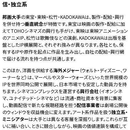
信・独立系
邦画大手
の東宝・東映・松竹・KADOKAWAは、製作・配給・興行
を併せ持つ
垂直統合
が特徴です。東宝は映画の製作・配給に加
えてTOHOシネマズの興行も手がけ、東映は東映アニメーション
のアニメIP、松竹は歌舞伎などの演劇、KADOKAWAは出版を基
盤としたIP横展開と、それぞれ強みが異なります。各社とも、保
有するIPや原作を起点に作品を生み出し、自社の配給・興行網
で届ける流れを持つ点が共通します。
このほか、洋画を供給する
海外メジャー
（ウォルト・ディズニー、ワ
ーナーなど）は、マーベルやスター・ウォーズといった世界規模の
IPを世界同時公開で展開し、日本市場でも安定した動員力を持
ちます。シネマコンプレックスを運営する
興行会社
（イオンシネ
マ、ユナイテッド・シネマなど）は流通・商社資本を背景に集客
し、動画配信で新たな視聴経路を担う
配信事業者
は劇場公開後
のウィンドウを収益機会に変えます。アート系作品を扱う
独立系・
ミニシアター
は大手とは異なる客層を深掘りします。これらが互
いに補い合い、ときに競合しながら、映画の価値連鎖を構成して