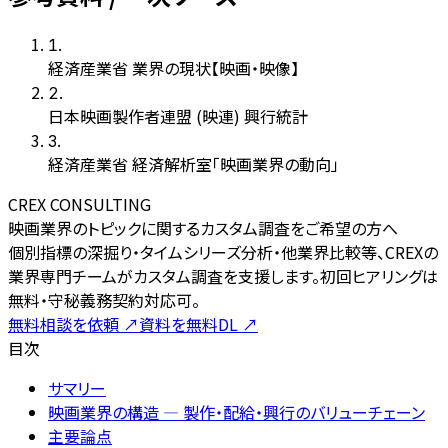
1
.
経済産業省 業界の現状【映画・映像】
2
.
日本映画製作者連盟 (映連) 興行統計
3
.
経済産業省 経済解析室「映画業界の動向」
CREX CONSULTING
映画業界のトピックに関するカスタム調査をご希望の方へ
個別指標の深掘り・タイムシリーズ分析・他業界比較等、CREXの
業界専門チームがカスタム調査を支援します。初回ヒアリングは
無料・守秘義務契約対応可。
無料相談を依頼
↗
資料を無料DL
↗
目次
サマリー
映画業界の構造 — 製作・配給・興行のバリューチェーン
主要論点