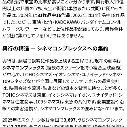
品の配給で
東宝の比率が高い
ことが分かります。興行収入10億
円以上の邦画のうち、東宝が配給（単独または共同）に関わった
作品は、2024年は
31作品中18作品
、2023年は34作品中18作品
でした。ただし、東映・松竹・KADOKAWA・バンダイナムコフィル
ムワークス・ワーナーなども上位作品を配給しており、業界全体
が1社に集中しているわけではありません。
興行の構造 — シネマコンプレックスへの集約
興行は、劇場で観客に作品を上映する工程です。現在の劇場は
シネマコンプレックス
（複数のスクリーンを持つ複合型映画館）
が中心で、TOHOシネマズ・イオンシネマ・ユナイテッド・シネマ・
109シネマズなどが全国に展開しています。これらの運営会社
は、映画会社や流通・鉄道などの資本を背景に持つことが多く、
TOHOシネマズは東宝、イオンシネマはイオン、ユナイテッド・シ
ネマは住友商事、109シネマズは東急の系列です。商業施設や沿
線との集客連携が、シネマコンプレックスの強みになっています。
2025年のスクリーン数は全国で
3,697
、うちシネマコンプレック
スが
3,305
で、全スクリーンの約9割を占めます。映画会社が興行