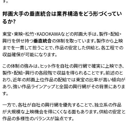
す。
邦画大手の垂直統合は業界構造をどう形づくってい
るか?
東宝・東映・松竹・KADOKAWAなどの邦画大手は、製作・配給・
興行を併せ持つ
垂直統合
の体制を取っています。製作から上映
までを一貫して担うことで、作品の安定した供給と、各工程での
収益確保が可能になります。
この体制の強みは、ヒット作を自社の興行網で確実に上映でき、
製作・配給・興行の各段階で収益を得られることです。前述のと
おり、近年の邦画上位作品の配給では東宝の比率が高い傾向が
あり、強い作品ラインアップと全国の興行網がその背景にありま
す。
一方で、各社が自社の興行網を優先することで、独立系の作品
が大規模な上映機会を得にくくなる面もあります。供給の安定と
作品の多様性のバランスが論点です。