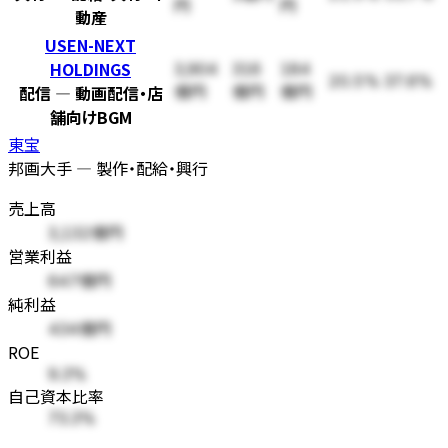
円
円
動産
USEN-NEXT
HOLDINGS
3,904
316
184
20.5%
37.6%
配信 — 動画配信・店
億円
億円
億円
舗向けBGM
東宝
邦画大手 — 製作・配給・興行
売上高
3,132億円
営業利益
647億円
純利益
434億円
ROE
9.3%
自己資本比率
73.3%