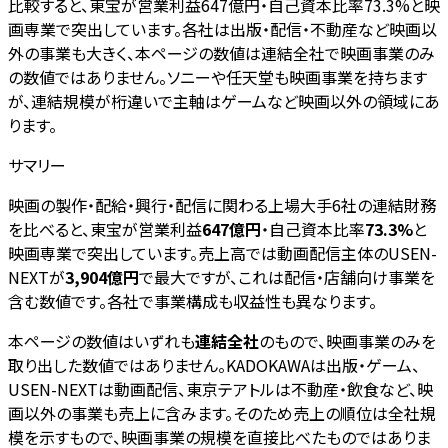
比較すると、東宝が営業利益647億円・自己資本比率73.3%と映
画専業で突出しています。各社は出版・配信・不動産など映画以
外の事業も大きく、本ページの数値は連結全社で映画事業のみ
の数値ではありません。ソニーや任天堂も映画事業を持ちます
が、連結規模が桁違いで主軸はゲームなど映画以外の領域にあ
ります。
サマリー
映画の製作・配給・興行・配信に関わる上場大手6社の連結財務
を比べると、東宝が営業利益
647億円
・自己資本比率
73.3%
と
映画専業で突出しています。売上高では動画配信主体のUSEN-
NEXTが
3,904億円
で最大ですが、これは配信・店舗向け事業を
含む数値です。各社で事業構成も収益性も異なります。
本ページの数値はいずれも
連結全社
のもので、映画事業のみを
取り出した数値ではありません。KADOKAWAは出版・ゲーム、
USEN-NEXTは動画配信、東京テアトルは不動産・飲食など、映
画以外の事業も売上に含みます。そのため売上の順位は全社規
模を示すもので、映画事業の規模を直接比べたものではありま