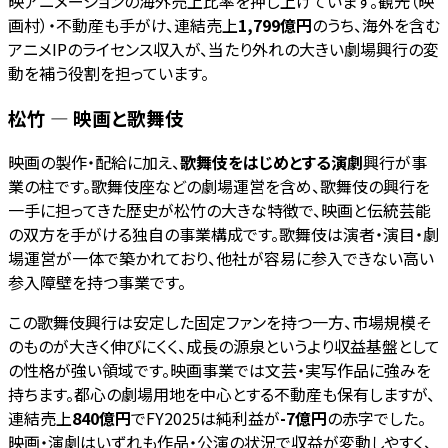
映アニメーションの海外売上比率を押し上げています。観光（映
画村）・不動産も手がけ、連結売上
1,799億円
のうち、海外を含む
アニメIPのライセンス収入が、当たり外れの大きい劇場興行の変
動を補う役割を担っています。
松竹 — 映画と歌舞伎
映画の製作・配給に加え、
歌舞伎をはじめとする演劇
興行が事
業の柱です。歌舞伎座などの劇場運営を含め、歌舞伎の興行を
一手に担ってきた歴史が松竹の大きな特徴で、映画と伝統芸能
の双方を手がける独自の事業構成です。歌舞伎は演者・演目・劇
場運営が一体で築かれており、他社が容易に参入できない高い
参入障壁を持つ事業です。
この歌舞伎興行は安定した固定ファンを持つ一方、市場規模そ
のものが大きく伸びにくく、成長の源泉というより収益基盤として
の性格が強い領域です。映画事業では文芸・実写作品に強みを
持ちます。都心の劇場用地を中心とする不動産も保有しますが、
連結売上
840億円
でFY2025は純利益が
-7億円
の赤字でした。
映画・演劇はいずれも作品・公演の状況で収益が変動しやすく、