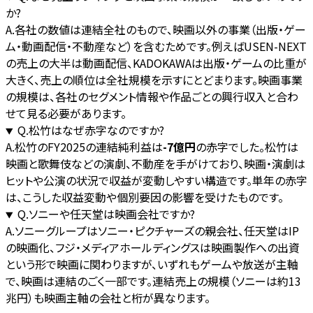
か?
A.
各社の数値は連結全社のもので、映画以外の事業（出版・ゲー
ム・動画配信・不動産など）を含むためです。例えばUSEN-NEXT
の売上の大半は動画配信、KADOKAWAは出版・ゲームの比重が
大きく、売上の順位は全社規模を示すにとどまります。映画事業
の規模は、各社のセグメント情報や作品ごとの興行収入と合わ
せて見る必要があります。
Q.
松竹はなぜ赤字なのですか?
A.
松竹のFY2025の連結純利益は
-7億円
の赤字でした。松竹は
映画と歌舞伎などの演劇、不動産を手がけており、映画・演劇は
ヒットや公演の状況で収益が変動しやすい構造です。単年の赤字
は、こうした収益変動や個別要因の影響を受けたものです。
Q.
ソニーや任天堂は映画会社ですか?
A.
ソニーグループはソニー・ピクチャーズの親会社、任天堂はIP
の映画化、フジ・メディアホールディングスは映画製作への出資
という形で映画に関わりますが、いずれもゲームや放送が主軸
で、映画は連結のごく一部です。連結売上の規模（ソニーは約13
兆円）も映画主軸の会社と桁が異なります。