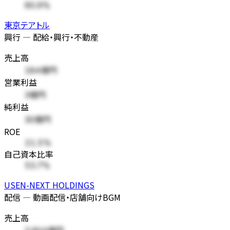
60.9%
東京テアトル
興行 — 配給・興行・不動産
売上高
184億円
営業利益
3億円
純利益
30億円
ROE
21.5%
自己資本比率
53.7%
USEN-NEXT HOLDINGS
配信 — 動画配信・店舗向けBGM
売上高