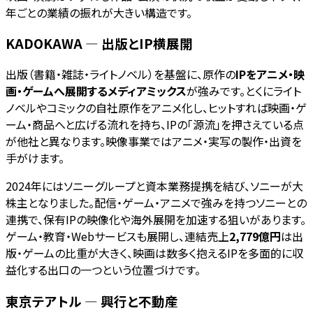
年ごとの業績の振れが大きい構造です。
KADOKAWA — 出版とIP横展開
出版（書籍・雑誌・ライトノベル）を基盤に、原作の
IPをアニメ・映
画・ゲームへ展開するメディアミックス
が強みです。とくにライト
ノベルやコミックの自社原作をアニメ化し、ヒットすれば映画・ゲ
ーム・商品へと広げる流れを持ち、IPの「源流」を押さえている点
が他社と異なります。映像事業ではアニメ・実写の製作・出資を
手がけます。
2024年にはソニーグループと資本業務提携を結び、ソニーが大
株主となりました。配信・ゲーム・アニメで強みを持つソニーとの
連携で、保有IPの映像化や海外展開を加速する狙いがあります。
ゲーム・教育・Webサービスも展開し、連結売上
2,779億円
は出
版・ゲームの比重が大きく、映画は数多く抱えるIPを多面的に収
益化する出口の一つという位置づけです。
東京テアトル — 興行と不動産