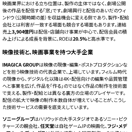
映画業界における立ち位置は、製作の主体ではなく、劇場公開
後の作品を配信する「窓」です。劇場興行と配信のあいだのウィ
ンドウ（公開時期の差）を収益機会に変える側であり、製作・配給
会社とは利害が一致する場面も競合する場面もあります。連結
売上
3,904億円
は配信・店舗向け事業が中心で、配信会員の積
み上げによる成長を背景に、ROEは
20.5%
と高水準です。
映像技術と、映画事業を持つ大手企業
IMAGICA GROUP
は映像の現像・編集・ポストプロダクションな
どを担う映像技術の代表企業で、上場しています。フィルム時代
の現像から、デジタル化以降は4K・配信向けの編集や品質管理
へと事業を広げ、作品を「作る」のではなく作品の制作を技術面
で支える、製作・配給とは異なる裏方の立場のプレイヤーです。
配信の拡大で映像の制作本数自体が増えていることが、こうし
た技術サービスの需要を底支えしています。
ソニーグループ
はハリウッドの大手スタジオであるソニー・ピク
チャーズの親会社、
任天堂
は自社ゲームIPの映画化、
フジ・メデ