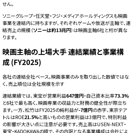
せん。
ソニーグループ・任天堂・フジ・メディアホールディングスも映画
事業を連結内に持ちますが、それぞれゲームや放送が主軸で、連
結売上の規模（
ソニーは約13兆円
）は映画主軸6社と桁が異な
ります。
映画主軸の上場大手 連結業績と事業構
成 (FY2025)
各社の連結全社ベース。映画事業のみを取り出した数値ではな
く、売上順位は全社規模を示す
連結業績では、東宝が営業利益
647億円
・自己資本比率
73.3%
と6社で最も高く、映画専業の収益力と財務の健全性が際立ち
ます。一方、松竹はFY2025の純利益が
-7億円
の赤字、東京テア
トルはROE
21.5%
と高いものの営業利益は3億円で、特別利益
の影響が大きい点に注意が必要です。売上高はUSEN-NEXT・
東宝・KADOKAWAの順で、その内訳となる事業構成は会社によ