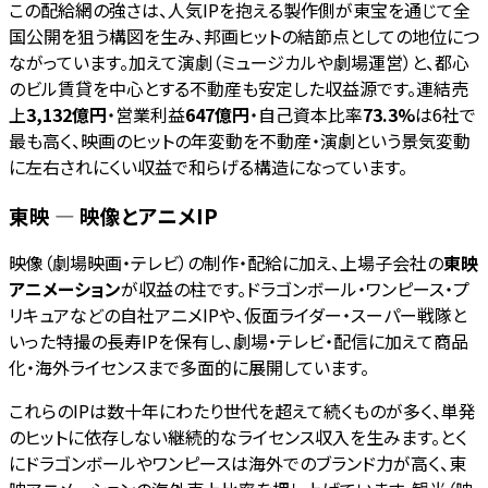
この配給網の強さは、人気IPを抱える製作側が東宝を通じて全
国公開を狙う構図を生み、邦画ヒットの結節点としての地位につ
ながっています。加えて演劇（ミュージカルや劇場運営）と、都心
のビル賃貸を中心とする不動産も安定した収益源です。連結売
上
3,132億円
・営業利益
647億円
・自己資本比率
73.3%
は6社で
最も高く、映画のヒットの年変動を不動産・演劇という景気変動
に左右されにくい収益で和らげる構造になっています。
東映 — 映像とアニメIP
映像（劇場映画・テレビ）の制作・配給に加え、上場子会社の
東映
アニメーション
が収益の柱です。ドラゴンボール・ワンピース・プ
リキュアなどの自社アニメIPや、仮面ライダー・スーパー戦隊と
いった特撮の長寿IPを保有し、劇場・テレビ・配信に加えて商品
化・海外ライセンスまで多面的に展開しています。
これらのIPは数十年にわたり世代を超えて続くものが多く、単発
のヒットに依存しない継続的なライセンス収入を生みます。とく
にドラゴンボールやワンピースは海外でのブランド力が高く、東