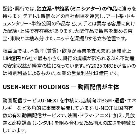
配給・興行では、
独立系・単館系（ミニシアター）の作品
に強みを
持ちます。テアトル新宿などの自社劇場を運営し、アート系・ドキ
ュメンタリー・単館公開の作品など、大手とは異なる客層に向け
た配給・上映で存在感があります。大型作品で観客を集める東
宝・東映とは棲み分けた、ニッチを深掘りする立ち位置です。
収益面では、不動産（賃貸）・飲食が事業を支えます。連結売上
184億円
と6社で最も小さく、興行の規模が限られるぶん不動産
の安定収益が経営の柱になっています。FY2025のROEが高いの
は特別利益によるもので、本業の営業利益は3億円です。
USEN-NEXT HOLDINGS — 動画配信が主体
動画配信サービス
U-NEXT
を中核に、店舗向けBGM・通信・エネ
ルギーなど多角的に事業を展開しています。U-NEXTは国内有
数の有料動画配信サービスで、映画・ドラマ・アニメに加え、見放
題と都度課金（レンタル）を組み合わせた品揃えの広さを特徴と
しています。