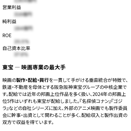
3,904億円
営業利益
316億円
純利益
184億円
ROE
20.5%
自己資本比率
37.6%
東宝 — 映画専業の最大手
映画の
製作・配給・興行
を一貫して手がける垂直統合が特徴で、
鉄道・不動産を母体とする阪急阪神東宝グループの中核企業で
す。配給では近年の邦画上位作品を多く扱い、2024年の邦画上
位5作はいずれも東宝が配給しました。『名探偵コナン』『ゴジ
ラ』などの自社シリーズに加え、外部のアニメ映画でも製作委員
会に幹事・出資として関わることが多く、配給収入と製作出資の
双方で収益を得ています。