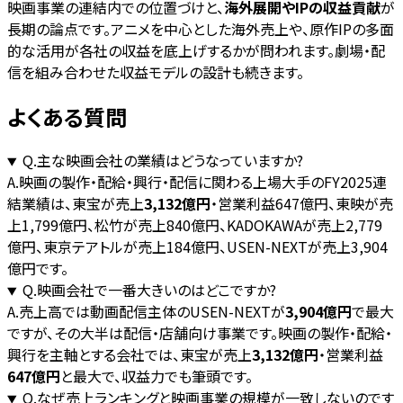
映画事業の連結内での位置づけと、
海外展開やIPの収益貢献
が
長期の論点です。アニメを中心とした海外売上や、原作IPの多面
的な活用が各社の収益を底上げするかが問われます。劇場・配
信を組み合わせた収益モデルの設計も続きます。
よくある質問
Q.
主な映画会社の業績はどうなっていますか?
A.
映画の製作・配給・興行・配信に関わる上場大手のFY2025連
結業績は、東宝が売上
3,132億円
・営業利益647億円、東映が売
上1,799億円、松竹が売上840億円、KADOKAWAが売上2,779
億円、東京テアトルが売上184億円、USEN-NEXTが売上3,904
億円です。
Q.
映画会社で一番大きいのはどこですか?
A.
売上高では動画配信主体のUSEN-NEXTが
3,904億円
で最大
ですが、その大半は配信・店舗向け事業です。映画の製作・配給・
興行を主軸とする会社では、東宝が売上
3,132億円
・営業利益
647億円
と最大で、収益力でも筆頭です。
Q.
なぜ売上ランキングと映画事業の規模が一致しないのです