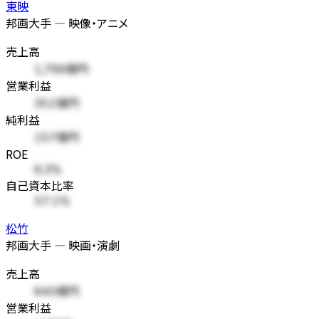
東映
邦画大手 — 映像・アニメ
売上高
1,799億円
営業利益
352億円
純利益
157億円
ROE
6.3%
自己資本比率
57.1%
松竹
邦画大手 — 映画・演劇
売上高
840億円
営業利益