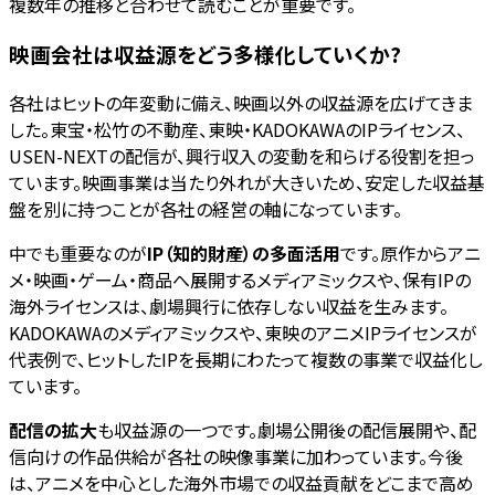
複数年の推移と合わせて読むことが重要です。
映画会社は収益源をどう多様化していくか?
各社はヒットの年変動に備え、映画以外の収益源を広げてきま
した。東宝・松竹の不動産、東映・KADOKAWAのIPライセンス、
USEN-NEXTの配信が、興行収入の変動を和らげる役割を担っ
ています。映画事業は当たり外れが大きいため、安定した収益基
盤を別に持つことが各社の経営の軸になっています。
中でも重要なのが
IP（知的財産）の多面活用
です。原作からアニ
メ・映画・ゲーム・商品へ展開するメディアミックスや、保有IPの
海外ライセンスは、劇場興行に依存しない収益を生みます。
KADOKAWAのメディアミックスや、東映のアニメIPライセンスが
代表例で、ヒットしたIPを長期にわたって複数の事業で収益化し
ています。
配信の拡大
も収益源の一つです。劇場公開後の配信展開や、配
信向けの作品供給が各社の映像事業に加わっています。今後
は、アニメを中心とした海外市場での収益貢献をどこまで高め