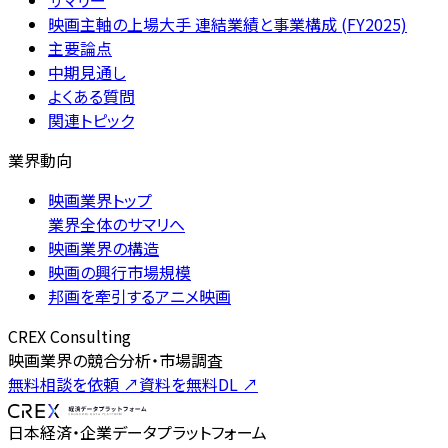
サマリー
映画主軸の上場大手 連結業績と事業構成 (FY2025)
主要論点
中期見通し
よくある質問
関連トピック
業界動向
映画業界トップ
業界全体のサマリへ
映画業界の構造
映画の興行市場規模
邦画を牽引するアニメ映画
CREX Consulting
映画業界の競合分析・市場調査
無料相談を依頼
↗
資料を無料DL
↗
日本経済・企業データプラットフォーム