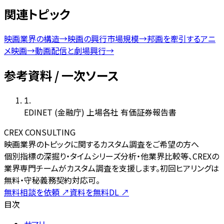
関連トピック
映画業界の構造
→
映画の興行市場規模
→
邦画を牽引するアニ
メ映画
→
動画配信と劇場興行
→
参考資料 / 一次ソース
1
.
EDINET (金融庁) 上場各社 有価証券報告書
CREX CONSULTING
映画業界のトピックに関するカスタム調査をご希望の方へ
個別指標の深掘り・タイムシリーズ分析・他業界比較等、CREXの
業界専門チームがカスタム調査を支援します。初回ヒアリングは
無料・守秘義務契約対応可。
無料相談を依頼
↗
資料を無料DL
↗
目次