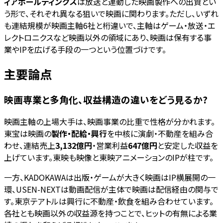
ィアホールディングス
は放送と連動した映画製作への出資とい
う形で、それぞれ異なる狙いで映画に関わります。ただし、いずれ
も連結規模が映画主軸6社と桁違いで、主軸はゲーム・放送・エ
レクトロニクスなど映画以外の領域にあり、映画は保有する事
業やIPを広げる手段の一つという位置づけです。
主要論点
映画専業と多角化、収益構造の違いをどう見るか?
映画主軸の上場大手は、映画事業の比重で性格が分かれます。
東宝は映画の
製作・配給・興行
を中核に演劇・不動産を組み合
わせ、連結売上
3,132億円
・営業利益
647億円
と安定した収益を
上げています。東映も映像と東映アニメーションのIPが柱です。
一方、KADOKAWAは出版・ゲームが大きく映画はIP横展開の一
環、USEN-NEXTは動画配信が主体で映画は配信経由の関与で
す。東京テアトルは興行に不動産・飲食を組み合わせています。
各社とも映画以外の収益源を持つことで、ヒットの有無による業