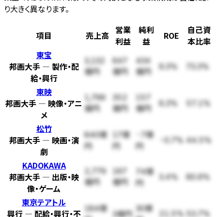
り大きく異なります。
営業
純利
自己資
項目
売上高
ROE
利益
益
本比率
東宝
3,132
647
434
邦画大手 — 製作・配
9.3%
73.3%
億円
億円
億円
給・興行
東映
1,799
352
157
邦画大手 — 映像・アニ
6.3%
57.1%
億円
億円
億円
メ
松竹
840億
17億
-7億
邦画大手 — 映画・演
-0.7%
44.5%
円
円
円
劇
KADOKAWA
2,779
167
74億
邦画大手 — 出版・映
3.4%
60.9%
億円
億円
円
像・ゲーム
東京テアトル
184億
30億
興行 — 配給・興行・不
21.5%
53.7%
3億円