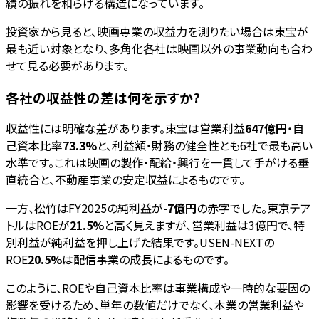
績の振れを和らげる構造になっています。
投資家から見ると、映画専業の収益力を測りたい場合は東宝が
最も近い対象となり、多角化各社は映画以外の事業動向も合わ
せて見る必要があります。
各社の収益性の差は何を示すか?
収益性には明確な差があります。東宝は営業利益
647億円
・自
己資本比率
73.3%
と、利益額・財務の健全性とも6社で最も高い
水準です。これは映画の製作・配給・興行を一貫して手がける垂
直統合と、不動産事業の安定収益によるものです。
一方、松竹はFY2025の純利益が
-7億円
の赤字でした。東京テア
トルはROEが
21.5%
と高く見えますが、営業利益は3億円で、特
別利益が純利益を押し上げた結果です。USEN-NEXTの
ROE
20.5%
は配信事業の成長によるものです。
このように、ROEや自己資本比率は事業構成や一時的な要因の
影響を受けるため、単年の数値だけでなく、本業の営業利益や