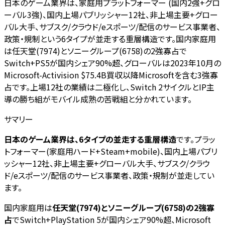
日本のゲーム業界は、家庭用プラットフォーマー (国内2強+グロ
ーバル3強)、国内上場パブリッシャー12社、非上場主要+グロー
バル大手、サブスク/クラウド/eスポーツ/配信のサービス事業者、
政策・規制という6タイプが並走する重層構造です。国内家庭用
は任天堂(7974)とソニーグループ(6758)の2強寡占で
Switch+PS5が国内シェア90%超、グローバルは2023年10月の
Microsoft-Activision $75.4B買収以降Microsoftを含む3強寡
占です。上場12社の業績は二極化し、Switch 2サイクルとIP主
導の勝ち組がモバイル成熟の苦戦組と分かれています。
サマリー
日本のゲーム業界は、6タイプの並走する重層構造
です。プラッ
トフォーマー(家庭用ハード+Steam+mobile)、国内上場パブリ
ッシャー12社、非上場主要+グローバル大手、サブスク/クラウ
ド/eスポーツ/配信のサービス事業者、政策・規制が並走してい
ます。
国内家庭用は
任天堂(7974)とソニーグループ(6758)の2強寡
占
でSwitch+PlayStation 5が国内シェア90%超、Microsoft