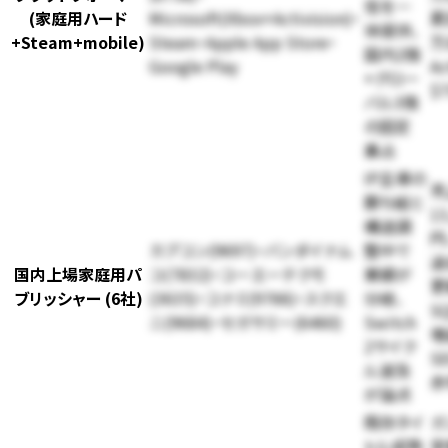
信を一
(家庭用ハード
Microsoft(Xbox+Activision)・
累
体提供、
+Steam+mobile)
Steam・Apple App Store・
万
国内2強
Google Play
Ac
+グロー
$7
バル3強
の固定
寡占
IP主導の
売
勝ち組と
1
構造調
円
カプコン(9697)・バンダイナム
整中で
過
国内上場家庭用パ
コ(7832)・コーエーテクモ
業績が
更
ブリッシャー (6社)
(3635)・コナミ(9766)・スクエ
分岐、
S
ニ(9684)・セガサミー(6460)
Switch
増
2サイク
S
ル波及
赤
が論点
既存タイ
ガ
トル成熟
営