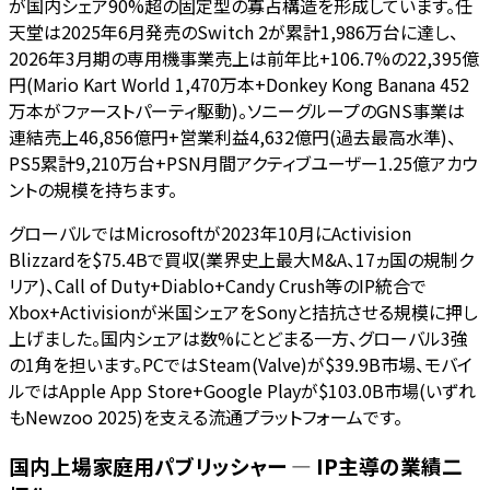
が国内シェア90%超の固定型の寡占構造を形成しています。任
天堂は2025年6月発売のSwitch 2が累計1,986万台に達し、
2026年3月期の専用機事業売上は前年比+106.7%の22,395億
円(Mario Kart World 1,470万本+Donkey Kong Banana 452
万本がファーストパーティ駆動)。ソニーグループのGNS事業は
連結売上46,856億円+営業利益4,632億円(過去最高水準)、
PS5累計9,210万台+PSN月間アクティブユーザー1.25億アカウ
ントの規模を持ちます。
グローバルではMicrosoftが2023年10月にActivision
Blizzardを$75.4Bで買収(業界史上最大M&A、17ヵ国の規制ク
リア)、Call of Duty+Diablo+Candy Crush等のIP統合で
Xbox+Activisionが米国シェアをSonyと拮抗させる規模に押し
上げました。国内シェアは数%にとどまる一方、グローバル3強
の1角を担います。PCではSteam(Valve)が$39.9B市場、モバイ
ルではApple App Store+Google Playが$103.0B市場(いずれ
もNewzoo 2025)を支える流通プラットフォームです。
国内上場家庭用パブリッシャー — IP主導の業績二