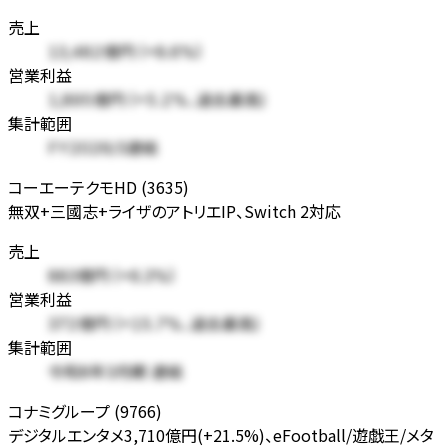
売上
13,482億円 (+8.6%)
営業利益
1,895億円 (+5.2%、過去最高)
集計範囲
FY2026/3連結
コーエーテクモHD (3635)
無双+三國志+ライザのアトリエIP、Switch 2対応
売上
883億円 (+6.3%)
営業利益
372億円 (+15.7%、過去最高)
集計範囲
令和8年3月期 連結
コナミグループ (9766)
デジタルエンタメ3,710億円(+21.5%)、eFootball/遊戯王/メタ