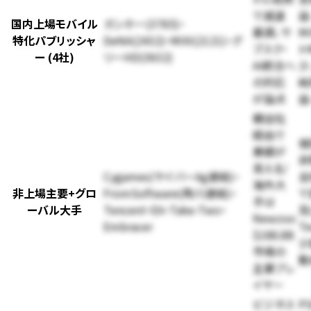
で減速
益
国内上場モバイル
ガンホー(3765)・
基調、サ
M
特化パブリッシャ
DeNA(2432)・MIXI(2121)・グ
ブスク・
ト
ー (4社)
リーHD(3632)
AI統合へ
少
の対応
純
が論点
益
親会社
経由で
個
業績が
非
見える/
Cygames(サイバーAg連結)・
会
海外大
非上場主要+グロ
FromSoftware(角川連結)・
で
手は
ーバル大手
Tencent・EA・Take-Two・
及
Newzoo
Embracer
Te
$188.8B
少
市場の
動
主要プレ
イヤー
ビジネス
P