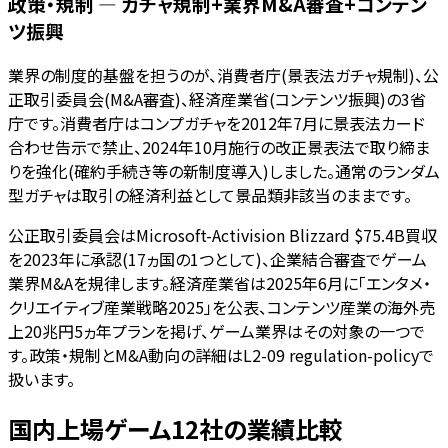
政策・規制 — ガチャ規制+業界M&A審査+コンテン
ツ振興
業界の制度的基盤を担うのが、消費者庁(景表法ガチャ規制)、公
正取引委員会(M&A審査)、経済産業省(コンテンツ振興)の3省
庁です。消費者庁はコンプガチャを2012年7月に景表法カード
合わせ告示で禁止、2024年10月施行の改正景表法で取り締ま
りを強化(確約手続き等の新制度導入)しました。通常のランダム
型ガチャは取引の経済利益として景品類非該当のままです。
公正取引委員会はMicrosoft-Activision Blizzard $75.4B買収
を2023年に承認(17ヵ国の1つとして)、企業結合審査でゲーム
業界M&Aを規律します。経済産業省は2025年6月に「エンタメ・
クリエイティブ産業戦略2025」を公表、コンテンツ産業の海外売
上20兆円5ヵ年プランを掲げ、ゲーム業界はその対象の一つで
す。政策・規制とM&A動向の詳細はL2-09 regulation-policyで
扱います。
国内上場ゲーム12社の業績比較