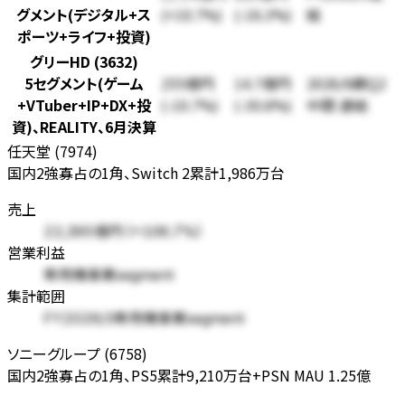
グメント(デジタル+ス
(+10.7%)
(-16.3%)
結
ポーツ+ライフ+投資)
グリーHD (3632)
5セグメント(ゲーム
255億円
14.7億円
2026/6期Q2
+VTuber+IP+DX+投
(-10.7%)
(-30.6%)
中間 連結
資)、REALITY、6月決算
任天堂 (7974)
国内2強寡占の1角、Switch 2累計1,986万台
売上
22,395億円 (+106.7%)
営業利益
専用機事業segment
集計範囲
FY2026/3専用機事業segment
ソニーグループ (6758)
国内2強寡占の1角、PS5累計9,210万台+PSN MAU 1.25億