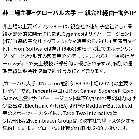
非上場主要+グローバル大手 — 親会社経由+海外IP
非上場の主要パブリッシャーは、親会社の連結子会社として業
績が部分的に開示されます。Cygamesはサイバーエージェント
(4751)連結子会社でグラブル+ウマ娘等のモバイル+家庭用タイ
トル、FromSoftwareは角川(9468)連結子会社でエルデンリン
グ+ダークソウル等の家庭用IPを擁します。これら非上場勢はゲ
ームメディアで売上規模が部分的に報じられますが、個別の通
期業績は親会社決算で部分言及にとどまります。
グローバル大手はNewzoo推計$188.8B市場(2025)の主要プ
レイヤーです。Tencent(中国)はRiot Games・Supercell・Epic
Games出資+サイバーエージェント傘下Cygames等の国内向け
少数出資、Electronic Arts(EA)はFIFA+Madden+Battlefield
等のスポーツ+主力タイトル、Take-Two Interactiveは
GTA+NBA 2K、Embracer Groupは北欧本社で傘下スタジオを
集約しています。グローバル比較の詳細はL2-08で扱います。