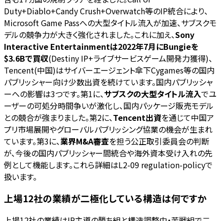
Duty+Diablo+Candy Crush+Overwatch等のIP統合により、
Microsoft Game Passへの大型タイトル流入が加速、サブスクモ
デルの競争力が大きく強化されました。これに加え、
Sony
Interactive Entertainmentは2022年7月にBungieを
$3.6Bで買収
(Destiny IP+ライブサービスゲーム開発力獲得)、
Tencent(中国)はサイバーエージェント傘下Cygames等の国内
パブリッシャー向け少数出資を続けています。国内パブリッシャ
ーへの影響は3つです。第1に、
サブスクの大型タイトル流入
でユ
ーザーの可処分時間争いが激化し、国内パッケージ販売モデル
との競合が強まりました。第2に、
Tencent出資
を通じて中国ア
プリ市場展開やグローバルパブリッシング協業の機会が生まれ
ています。第3に、
業界M&A審査
を担う公正取引委員会の判断
が、今後の国内パブリッシャー間統合や海外資本受け入れの先
例として機能します。これら詳細はL2-09 regulation-policyで
扱います。
上場12社の業績が二極化している構造は何ですか
上場12社の業績はIP主導の勝ち組と構造調整中・苦戦組で二