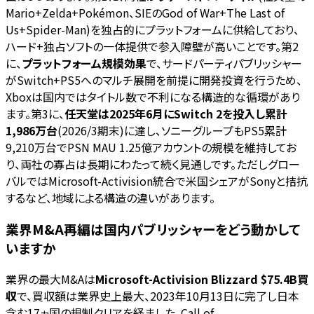
Mario+Zelda+Pokémon、SIEのGod of War+The Last of
Us+Spider-Man)を独占的にプラットフォームに供給しており、
ハード+独占ソフトの一体提供で参入障壁が高いことです。第2
に、
プラットフォーム規模効果
で、サードパーティパブリッシャー
がSwitch+PS5へのマルチ展開を前提に開発投資を行うため、
Xboxは国内ではタイトル数で不利になる構造的な循環があり
ます。第3に、
任天堂は2025年6月にSwitch 2を投入し累計
1,986万台
(2026/3期末)に達し、ソニーグループもPS5累計
9,210万台でPSN MAU 1.25億アカウントの規模を維持してお
り、両社の寡占は長期にわたって続く見通しです。ただしグロー
バルではMicrosoft-Activision統合で米国シェアがSonyと拮抗
するなど、地域による構造の違いがあります。
業界M&A再編は国内パブリッシャーをどう動かして
いますか
業界の最大M&Aは
Microsoft-Activision Blizzard $75.4B買
収
で、買収額は業界史上最大、2023年10月13日に完了し日本
含む17ヵ国の規制クリアを経ました。Call of