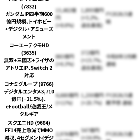
(7832)
13,482億
1,895億円
ガンダムIP四半期600
FY2026/3連
円
(+5.2%、
億円規模、トイホビー
結
(+8.6%)
過去最高)
+デジタル+アミューズ
メント
コーエーテクモHD
(3635)
372億円
883億円
令和8年3月期
無双+三國志+ライザの
(+15.7%、
(+6.3%)
連結
アトリエIP、Switch 2
過去最高)
対応
コナミグループ (9766)
デジタルエンタメ3,710
4,680億円
1,230億円
FY2026/3通
億円(+21.5%)、
(+11%)
(+20.7%)
期予想 連結
eFootball/遊戯王/メ
タルギア
スクエニHD (9684)
FF14売上急減でMMO
547億円
2,976億円
FY2026/3連
減収、4セグメント(デジ
(+34.9%、