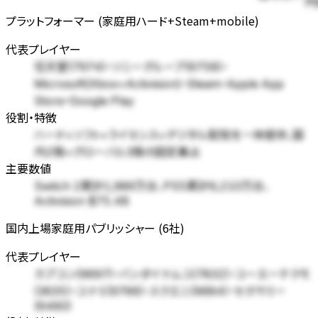
円
プラットフォーマー (家庭用ハード+Steam+mobile)
代表プレイヤー
任天堂(7974)・ソニーグループ(6758)・
Microsoft(Xbox+Activision)・Steam・Apple App
Store・Google Play
役割・特徴
ハード+ソフト+ライセンス+デジタル配信を一体提供、国
内2強+グローバル3強の固定寡占
主要数値
Switch 2累計1,986万台、PS5累計9,210万台、
Activision $75.4B
国内上場家庭用パブリッシャー (6社)
代表プレイヤー
カプコン(9697)・バンダイナムコ(7832)・コーエーテクモ
(3635)・コナミ(9766)・スクエニ(9684)・セガサミー
(6460)