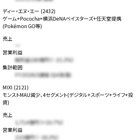
ディー・エヌ・エー (2432)
ゲーム+Pococha+横浜DeNAベイスターズ+任天堂提携
(Pokémon GO等)
売上
—
営業利益
純利益190億円 (-21.3%)
集計範囲
FY2026/3連結 (Q4急落)
MIXI (2121)
モンストMAU減少、4セグメント(デジタル+スポーツ+ライフ+投
資)
売上
1,714億円 (+10.7%)
営業利益
223億円 (-16.3%)