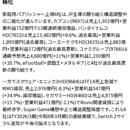
極化
家庭用パブリッシャー上場6社は、IP主導の勝ち組と構造調整中
の二極化が進んでいます。カプコン(9697)は売上1,953億円+営
業利益752億円で13期連続増収増益、バンダイナムコ
HD(7832)は売上13,482億円(+8.6%、過去最高)+営業利益
1,895億円(過去最高)、コーエーテクモHD(3635)は売上883億
円+営業利益372億円(過去最高更新)、コナミグループ(9766)は
通期予想売上4,680億円(+11%)+営業利益1,230億円
(+20.7%、eFootball+遊戯王+メタルギア)と4社が過去最高更
新の勝ち組です。
一方でスクウェア・エニックスHD(9684)はFF14売上急減で
MMO減収、売上2,976億円(-8.3%)+営業利益547億円
(+34.9%、減収増益)、セガサミーHD(6460)は売上4,875億円
(+13.7%)・営業利益471億円(-2.1%)でRovio関連減損により
最終赤字、Super Game構想中止と構造調整局面です。これら6
社はFY2026/3期(令和8年3月期)の連結業績で、Switch 2サイ
クル波及が今後の論点となります。