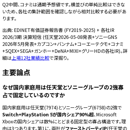
Q2中間、コナミは通期予想値です。横並びの単純比較はできな
いため、各社の集計範囲を確認しながら相対比較する必要があ
ります。
出典: EDINET有価証券報告書 (FY2019-2025) + 各社IR
2026/3期 決算短信 (任天堂2026-05-08発表+ソニーGNS
2026年5月発表+カプコン+バンナム+コーエーテクモ+コナミ
+SQEX+SEGA+ガンホー+DeNA+MIXI+グリーHDの各社IR)。詳
細は
上場12社業績比較
で深掘り。
主要論点
なぜ国内家庭用は任天堂とソニーグループの2強寡
占で固定しているのですか
国内家庭用は任天堂(7974)とソニーグループ(6758)の2強で
Switch+PlayStation 5が国内シェア90%超
、Microsoft
Xboxの国内シェアは数%にとどまる固定型の寡占構造です。理
由は3つあります。第1に、両社が
ファーストパーティIP
(任天堂の