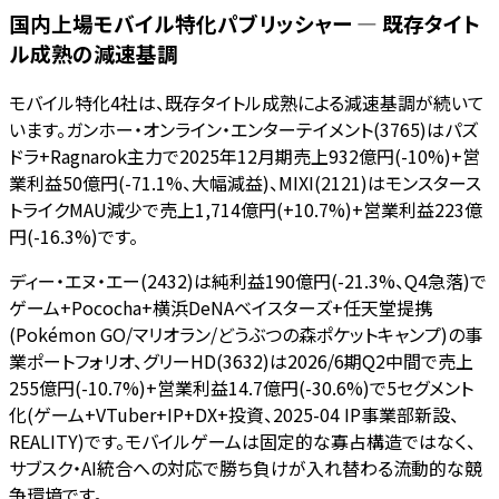
国内上場モバイル特化パブリッシャー — 既存タイト
ル成熟の減速基調
モバイル特化4社は、既存タイトル成熟による減速基調が続いて
います。ガンホー・オンライン・エンターテイメント(3765)はパズ
ドラ+Ragnarok主力で2025年12月期売上932億円(-10%)+営
業利益50億円(-71.1%、大幅減益)、MIXI(2121)はモンスタース
トライクMAU減少で売上1,714億円(+10.7%)+営業利益223億
円(-16.3%)です。
ディー・エヌ・エー(2432)は純利益190億円(-21.3%、Q4急落)で
ゲーム+Pococha+横浜DeNAベイスターズ+任天堂提携
(Pokémon GO/マリオラン/どうぶつの森ポケットキャンプ)の事
業ポートフォリオ、グリーHD(3632)は2026/6期Q2中間で売上
255億円(-10.7%)+営業利益14.7億円(-30.6%)で5セグメント
化(ゲーム+VTuber+IP+DX+投資、2025-04 IP事業部新設、
REALITY)です。モバイルゲームは固定的な寡占構造ではなく、
サブスク・AI統合への対応で勝ち負けが入れ替わる流動的な競
争環境です。