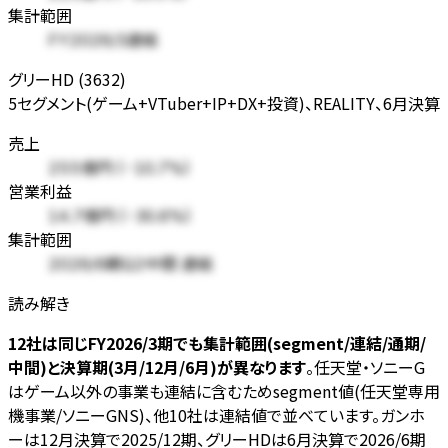
集計範囲
FY2026/3連結
グリーHD (3632)
5セグメント(ゲーム+VTuber+IP+DX+投資)、REALITY、6月決算
売上
255億円 (-10.7%)
営業利益
14.7億円 (-30.6%)
集計範囲
2026/6期Q2中間 連結
読み解き
12社は同じFY2026/3期でも集計範囲(segment/連結/通期/
中間)と決算期(3月/12月/6月)が異なります
。任天堂・ソニーG
はゲーム以外の事業も連結に含むためsegment値(任天堂専用
機事業/ソニーGNS)、他10社は連結値で並べています。ガンホ
ーは12月決算で2025/12期、グリーHDは6月決算で2026/6期