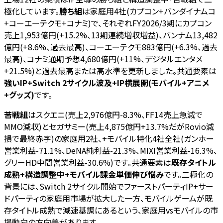
極化しています。
勝ち組
は家庭用4社(カプコン+バンダイナムコ
+コーエーテクモ+コナミ)で、それぞれFY2026/3期にカプコン
売上1,953億円(+15.2%、13期連続増収増益)、バンナム13,482
億円(+8.6%、過去最高)、コーエーテクモ883億円(+6.3%、過去
最高)、コナミ通期予想4,680億円(+11%、デジタルエンタメ
+21.5%)と過去最高または高水準を更新しました。共通要素は
強いIP+Switch 2サイクル波及+IP横展開(モバイル+アニメ
+グッズ)
です。
苦戦組
はスクエニ(売上2,976億円-8.3%、FF14売上急減で
MMO減収)とセガサミー(売上4,875億円+13.7%だがRovio減
損で最終赤字)の家庭用2社、+モバイル特化4社全社(ガンホー
営業利益-71.1%、DeNA純利益-21.3%、MIXI営業利益-16.3%、
グリーHD中間営業利益-30.6%)です。共通要素は
既存タイトル
成熟+構造調整中+モバイル課金単価伸び悩み
です。二極化の
背景には、Switch 2サイクル開始でファーストパーティIP+サー
ドパーティの家庭用市場が拡大した一方、モバイルゲームが既
存タイトル成熟で減速基調にあるという、家庭用vsモバイルの市
場動向の方向差があります。