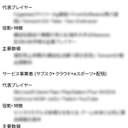
代表プレイヤー
Cygames(サイバーAg連結)・FromSoftware(角川連
結)・Tencent・EA・Take-Two・Embracer
役割・特徴
親会社経由で業績が見える/海外大手はNewzoo
$188.8B市場の主要プレイヤー
主要数値
個別売上非開示(親会社決算で部分言及)、Tencent少数
出資動向
サービス事業者 (サブスク+クラウド+eスポーツ+配信)
代表プレイヤー
Microsoft Game Pass・PlayStation Plus・NVIDIA
GeForce NOW・JeSU・Twitch・YouTube
役割・特徴
ビジネスモデルの多様化を支える、ゲーム本体とは別に課
金経路を提供
主要数値