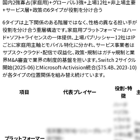
国内2強寡占(家庭用)+グローバル3強+上場12社+非上場主要
+サービス層+政策の6タイプが役割を分け合う
6タイプは上下関係のある階層ではなく、性格の異なる担い手が
役割を分け合う重層構造です。家庭用プラットフォーマーはハー
ド+ソフト+ライセンスの一体提供、上場パブリッシャー12社はIP
ごとに家庭用主軸とモバイル特化に分かれ、サービス事業者は
サブスク・クラウド・配信で収益化、政策・規制はガチャ規制と業
界M&A審査で業界の制度的基盤を担います。Switch 2サイクル
開始(2025-06)とMicrosoft-Activision統合($75.4B、2023-10)
が各タイプの位置関係を組み替え続けています。
役割・特
項目
代表プレイヤー
徴
ハード
+ソフト
+ライセ
Sw
ンス+デ
任天堂(7974)・ソニーグループ
累
ジタル配
プラットフォーマー
(6758)・
万