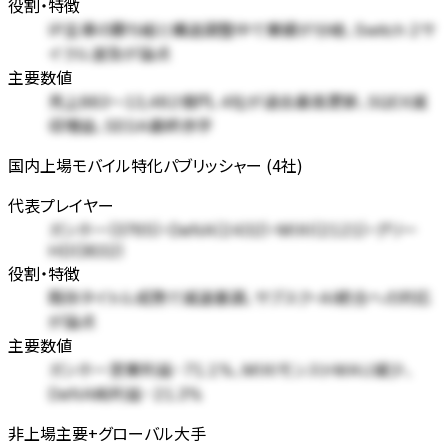
役割・特徴
IP主導の勝ち組と構造調整中で業績が分岐、Switch 2サ
イクル波及が論点
主要数値
売上883〜13,482億円、4社が過去最高更新、SQEX減
収増益、SEGA最終赤字
国内上場モバイル特化パブリッシャー (4社)
代表プレイヤー
ガンホー(3765)・DeNA(2432)・MIXI(2121)・グリー
HD(3632)
役割・特徴
既存タイトル成熟で減速基調、サブスク・AI統合への対応
が論点
主要数値
ガンホー営業利益-71.1%、MIXIモンストMAU減少、
DeNA純利益-21.3%
非上場主要+グローバル大手