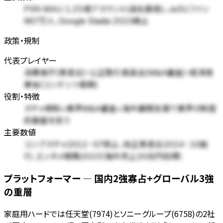
PSN MAU 1.25億アカウント(過去最高)、JeSUファン
967万人、Google Stadia 2023廃止
政策・規制
代表プレイヤー
消費者庁(景表法)・公正取引委員会(M&A審査)・経済産
業省(コンテンツ振興)
役割・特徴
ガチャ規制+業界M&A審査+海外展開支援で業界の制度
的基盤を担う
主要数値
コンプガチャ2012-07禁止、改正景表法2024-10施
行、エンタメ戦略2025(海外売上20兆円目標)
プラットフォーマー — 国内2強寡占+グローバル3強
の重層
家庭用ハードでは任天堂(7974)とソニーグループ(6758)の2社