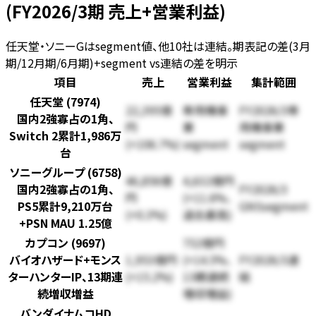
(FY2026/3期 売上+営業利益)
任天堂・ソニーGはsegment値、他10社は連結。期表記の差(3月
期/12月期/6月期)+segment vs連結の差を明示
項目
売上
営業利益
集計範囲
任天堂 (7974)
22,395億
専用機事
FY2026/3専
国内2強寡占の1角、
円
業
用機事業
Switch 2累計1,986万
(+106.7%)
segment
segment
台
ソニーグループ (6758)
46,856億
4,632億円
国内2強寡占の1角、
FY2026/3
円
(+11.6%、
PS5累計9,210万台
GNSsegment
(+0.3%)
過去最高)
+PSN MAU 1.25億
カプコン (9697)
752億円
バイオハザード+モンス
1,953億円
(+14.5%、
FY2026/3連
ターハンターIP、13期連
(+15.2%)
13期連続
結
続増収増益
増収増益)
バンダイナムコHD