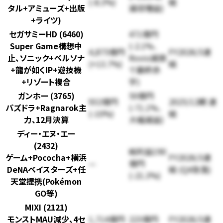
(-8.3%)
結
タル+アミューズ+出版
減収増益)
+ライツ)
セガサミーHD (6460)
471億円
Super Game構想中
(-2.1%、
4,875億円
FY2026/3連
止、ソニック+ペルソナ
Rovio減損
(+13.7%)
結
+龍が如くIP+遊技機
で最終赤
+リゾート複合
字)
ガンホー (3765)
50億円
932億円
2025/12期 連
パズドラ+Ragnarok主
(-71.1%、
(-10%)
結
力、12月決算
大幅減益)
ディー・エヌ・エー
(2432)
純利益190
ゲーム+Pococha+横浜
FY2026/3連
—
億円
DeNAベイスターズ+任
結 (Q4急落)
(-21.3%)
天堂提携(Pokémon
GO等)
MIXI (2121)
モンストMAU減少、4セ
1,714億円
223億円
FY2026/3連