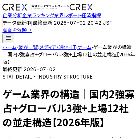
企業分析
企業ランキング
業界レポート
経済指標
データ更新中
|
最終更新
2026-07-02 20:42 JST
調査を依頼
→
ホーム
›
業界一覧
›
メディア・通信・IT
›
ゲーム
›
ゲーム業界の構造
｜国内2強寡占+グローバル3強+上場12社の並走構造【2026年
版】
最終更新
2026-07-02
STAT DETAIL · INDUSTRY STRUCTURE
ゲーム業界の構造｜国内2強寡
占+グローバル3強+上場12社
の並走構造【2026年版】