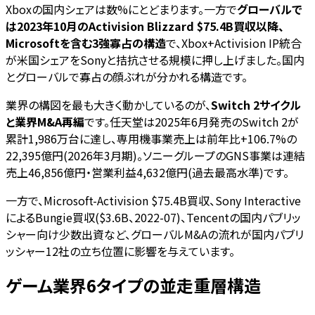
Xboxの国内シェアは数%にとどまります。一方で
グローバルで
は2023年10月のActivision Blizzard $75.4B買収以降、
Microsoftを含む3強寡占の構造
で、Xbox+Activision IP統合
が米国シェアをSonyと拮抗させる規模に押し上げました。国内
とグローバルで寡占の顔ぶれが分かれる構造です。
業界の構図を最も大きく動かしているのが、
Switch 2サイクル
と業界M&A再編
です。任天堂は2025年6月発売のSwitch 2が
累計1,986万台に達し、専用機事業売上は前年比+106.7%の
22,395億円(2026年3月期)。ソニーグループのGNS事業は連結
売上46,856億円・営業利益4,632億円(過去最高水準)です。
一方で、Microsoft-Activision $75.4B買収、Sony Interactive
によるBungie買収($3.6B、2022-07)、Tencentの国内パブリッ
シャー向け少数出資など、グローバルM&Aの流れが国内パブリ
ッシャー12社の立ち位置に影響を与えています。
ゲーム業界6タイプの並走重層構造