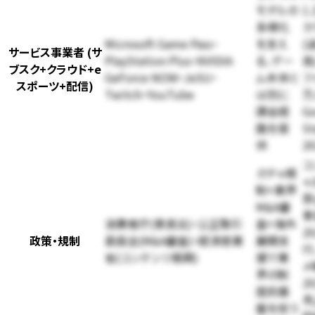
モデルの
1
多様化
カ
Microsoft Game Pass・
を支え
(
サービス事業者 (サ
PlayStation Plus・NVIDIA
る、ゲー
高
ブスク+クラウド+e
GeForce NOW・JeSU・
ム本体と
フ
スポーツ+配信)
Twitch・YouTube
は別に
万
課金経
Go
路を提
St
供
2
コ
ガチャ規
ャ
制+業界
禁
M&A審
景
消費者庁(景表法)・公正取引
査+海外
2
政策・規制
委員会(M&A審査)・経済産業
展開支
行
省(コンテンツ振興)
援で業
メ
界の制
2
度的基
売
盤を担う