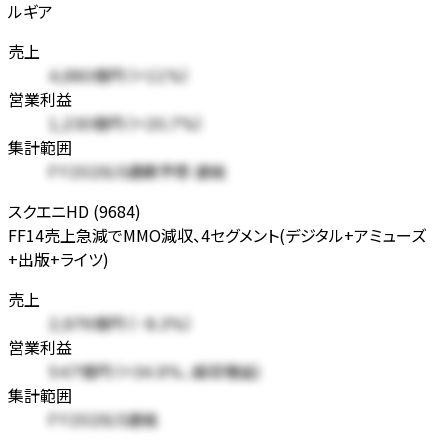
ルギア
売上
4,680億円 (+11%)
営業利益
1,230億円 (+20.7%)
集計範囲
FY2026/3通期予想 連結
スクエニHD (9684)
FF14売上急減でMMO減収、4セグメント(デジタル+アミューズ
+出版+ライツ)
売上
2,976億円 (-8.3%)
営業利益
547億円 (+34.9%、減収増益)
集計範囲
FY2026/3連結