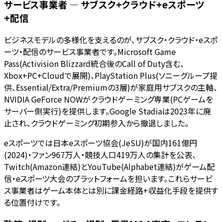
サービス事業者 — サブスク+クラウド+eスポーツ
+配信
ビジネスモデルの多様化を支えるのが、サブスク・クラウド・eスポ
ーツ・配信のサービス事業者です。Microsoft Game
Pass(Activision Blizzard統合後のCall of Duty含む、
Xbox+PC+Cloudで展開)、PlayStation Plus(ソニーグループ提
供、Essential/Extra/Premiumの3層)が家庭用サブスクの主軸、
NVIDIA GeForce NOWがクラウドゲーミング専業(PCゲームを
サーバー側実行)を提供します。Google Stadiaは2023年に廃
止され、クラウドゲーミング初期参入から撤退しました。
eスポーツでは日本eスポーツ協会(JeSU)が国内161億円
(2024)・ファン967万人・競技人口419万人の集計を公表、
Twitch(Amazon連結)とYouTube(Alphabet連結)がゲーム配
信・eスポーツ大会のプラットフォームを担います。これらサービ
ス事業者はゲーム本体とは別に課金経路+収益化手段を提供す
る位置付けです。