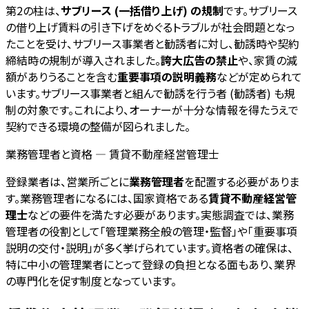
第2の柱は、
サブリース (一括借り上げ) の規制
です。サブリース
の借り上げ賃料の引き下げをめぐるトラブルが社会問題となっ
たことを受け、サブリース事業者と勧誘者に対し、勧誘時や契約
締結時の規制が導入されました。
誇大広告の禁止
や、家賃の減
額がありうることを含む
重要事項の説明義務
などが定められて
います。サブリース事業者と組んで勧誘を行う者 (勧誘者) も規
制の対象です。これにより、オーナーが十分な情報を得たうえで
契約できる環境の整備が図られました。
業務管理者と資格 — 賃貸不動産経営管理士
登録業者は、営業所ごとに
業務管理者
を配置する必要がありま
す。業務管理者になるには、国家資格である
賃貸不動産経営管
理士
などの要件を満たす必要があります。実態調査では、業務
管理者の役割として「管理業務全般の管理・監督」や「重要事項
説明の交付・説明」が多く挙げられています。資格者の確保は、
特に中小の管理業者にとって登録の負担となる面もあり、業界
の専門化を促す制度となっています。