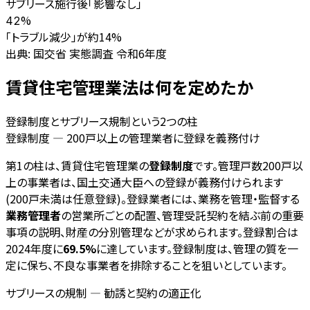
サブリース施行後「影響なし」
%
42
「トラブル減少」が約14%
出典:
国交省 実態調査 令和6年度
賃貸住宅管理業法は何を定めたか
登録制度とサブリース規制という2つの柱
登録制度 — 200戸以上の管理業者に登録を義務付け
第1の柱は、賃貸住宅管理業の
登録制度
です。管理戸数200戸以
上の事業者は、国土交通大臣への登録が義務付けられます
(200戸未満は任意登録)。登録業者には、業務を管理・監督する
業務管理者
の営業所ごとの配置、管理受託契約を結ぶ前の重要
事項の説明、財産の分別管理などが求められます。登録割合は
2024年度に
69.5%
に達しています。登録制度は、管理の質を一
定に保ち、不良な事業者を排除することを狙いとしています。
サブリースの規制 — 勧誘と契約の適正化