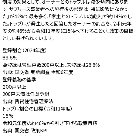
制度の効果として、オーナーとのトラブルは減少傾向にありま
す。サブリース事業者への施行後の影響は「特に影響はなかっ
た」が42%で最も多く、「家主とのトラブルの減少」が約14%でし
た。トラブルが発生したと回答したオーナーの割合を、令和元年
度の約46%から令和11年度に15%へ下げることが、政策の目標
として掲げられています。
登録割合（2024年度）
%
69.5
要登録は管理戸数200戸以上、未登録は26.6%
出典:
国交省 実態調査 令和6年度
登録義務の基準
戸以上
200
200戸未満は任意登録
出典:
賃貸住宅管理業法
トラブル割合の目標（令和11年度）
%
15
令和元年度の約46%から引き下げる政策目標
出典:
国交省 政策KPI