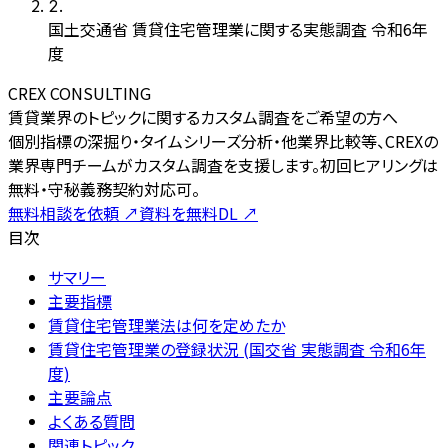
2
.
国土交通省 賃貸住宅管理業に関する実態調査 令和6年
度
CREX CONSULTING
賃貸業界のトピックに関するカスタム調査をご希望の方へ
個別指標の深掘り・タイムシリーズ分析・他業界比較等、CREXの
業界専門チームがカスタム調査を支援します。初回ヒアリングは
無料・守秘義務契約対応可。
無料相談を依頼
↗
資料を無料DL
↗
目次
サマリー
主要指標
賃貸住宅管理業法は何を定めたか
賃貸住宅管理業の登録状況 (国交省 実態調査 令和6年
度)
主要論点
よくある質問
関連トピック