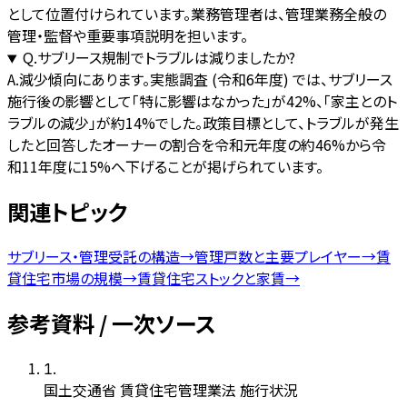
として位置付けられています。業務管理者は、管理業務全般の
管理・監督や重要事項説明を担います。
Q.
サブリース規制でトラブルは減りましたか?
A.
減少傾向にあります。実態調査 (令和6年度) では、サブリース
施行後の影響として「特に影響はなかった」が42%、「家主とのト
ラブルの減少」が約14%でした。政策目標として、トラブルが発生
したと回答したオーナーの割合を令和元年度の約46%から令
和11年度に15%へ下げることが掲げられています。
関連トピック
サブリース・管理受託の構造
→
管理戸数と主要プレイヤー
→
賃
貸住宅市場の規模
→
賃貸住宅ストックと家賃
→
参考資料 / 一次ソース
1
.
国土交通省 賃貸住宅管理業法 施行状況