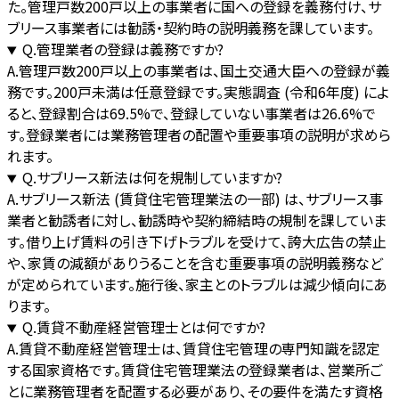
た。管理戸数200戸以上の事業者に国への登録を義務付け、サ
ブリース事業者には勧誘・契約時の説明義務を課しています。
Q.
管理業者の登録は義務ですか?
A.
管理戸数200戸以上の事業者は、国土交通大臣への登録が義
務です。200戸未満は任意登録です。実態調査 (令和6年度) によ
ると、登録割合は69.5%で、登録していない事業者は26.6%で
す。登録業者には業務管理者の配置や重要事項の説明が求めら
れます。
Q.
サブリース新法は何を規制していますか?
A.
サブリース新法 (賃貸住宅管理業法の一部) は、サブリース事
業者と勧誘者に対し、勧誘時や契約締結時の規制を課していま
す。借り上げ賃料の引き下げトラブルを受けて、誇大広告の禁止
や、家賃の減額がありうることを含む重要事項の説明義務など
が定められています。施行後、家主とのトラブルは減少傾向にあ
ります。
Q.
賃貸不動産経営管理士とは何ですか?
A.
賃貸不動産経営管理士は、賃貸住宅管理の専門知識を認定
する国家資格です。賃貸住宅管理業法の登録業者は、営業所ご
とに業務管理者を配置する必要があり、その要件を満たす資格