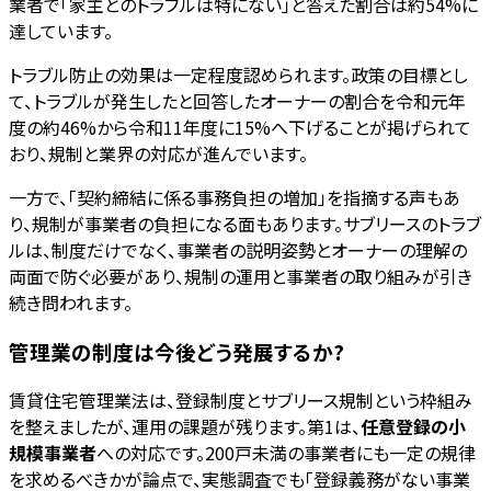
業者で「家主とのトラブルは特にない」と答えた割合は約54%に
達しています。
トラブル防止の効果は一定程度認められます。政策の目標とし
て、トラブルが発生したと回答したオーナーの割合を令和元年
度の約46%から令和11年度に15%へ下げることが掲げられて
おり、規制と業界の対応が進んでいます。
一方で、「契約締結に係る事務負担の増加」を指摘する声もあ
り、規制が事業者の負担になる面もあります。サブリースのトラブ
ルは、制度だけでなく、事業者の説明姿勢とオーナーの理解の
両面で防ぐ必要があり、規制の運用と事業者の取り組みが引き
続き問われます。
管理業の制度は今後どう発展するか?
賃貸住宅管理業法は、登録制度とサブリース規制という枠組み
を整えましたが、運用の課題が残ります。第1は、
任意登録の小
規模事業者
への対応です。200戸未満の事業者にも一定の規律
を求めるべきかが論点で、実態調査でも「登録義務がない事業