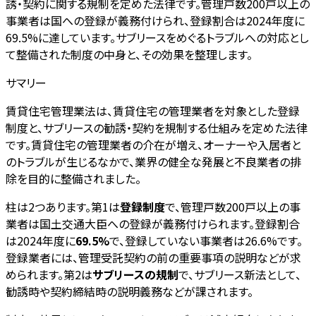
誘・契約に関する規制を定めた法律です。管理戸数200戸以上の
事業者は国への登録が義務付けられ、登録割合は2024年度に
69.5%に達しています。サブリースをめぐるトラブルへの対応とし
て整備された制度の中身と、その効果を整理します。
サマリー
賃貸住宅管理業法は、賃貸住宅の管理業者を対象とした登録
制度と、サブリースの勧誘・契約を規制する仕組みを定めた法律
です。賃貸住宅の管理業者の介在が増え、オーナーや入居者と
のトラブルが生じるなかで、業界の健全な発展と不良業者の排
除を目的に整備されました。
柱は2つあります。第1は
登録制度
で、管理戸数200戸以上の事
業者は国土交通大臣への登録が義務付けられます。登録割合
は2024年度に
69.5%
で、登録していない事業者は26.6%です。
登録業者には、管理受託契約の前の重要事項の説明などが求
められます。第2は
サブリースの規制
で、サブリース新法として、
勧誘時や契約締結時の説明義務などが課されます。