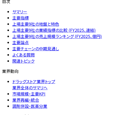
目次
サマリー
主要指標
上場主要9社の地盤と特色
上場主要9社の業績指標の比較 (FY2025、連結)
上場主要9社の売上規模ランキング (FY2025、億円)
主要論点
主要チェーンの中期見通し
よくある質問
関連トピック
業界動向
ドラッグストア業界トップ
業界全体のサマリへ
市場規模・主要KPI
業界再編・統合
調剤併設・医薬分業