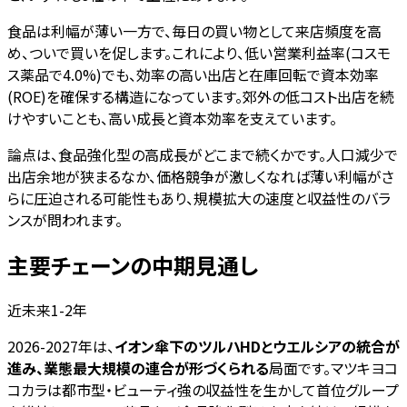
食品は利幅が薄い一方で、毎日の買い物として来店頻度を高
め、ついで買いを促します。これにより、低い営業利益率(コスモ
ス薬品で4.0%)でも、効率の高い出店と在庫回転で資本効率
(ROE)を確保する構造になっています。郊外の低コスト出店を続
けやすいことも、高い成長と資本効率を支えています。
論点は、食品強化型の高成長がどこまで続くかです。人口減少で
出店余地が狭まるなか、価格競争が激しくなれば薄い利幅がさ
らに圧迫される可能性もあり、規模拡大の速度と収益性のバラ
ンスが問われます。
主要チェーンの中期見通し
近未来1-2年
2026-2027年は、
イオン傘下のツルハHDとウエルシアの統合が
進み、業態最大規模の連合が形づくられる
局面です。マツキヨコ
コカラは都市型・ビューティ強の収益性を生かして首位グループ