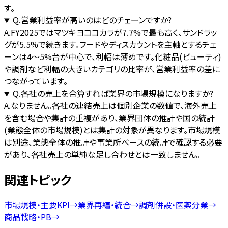
す。
Q.
営業利益率が高いのはどのチェーンですか?
A.
FY2025ではマツキヨココカラが7.7%で最も高く、サンドラッ
グが5.5%で続きます。フードやディスカウントを主軸とするチェ
ーンは4〜5%台が中心で、利幅は薄めです。化粧品(ビューティ)
や調剤など利幅の大きいカテゴリの比率が、営業利益率の差に
つながっています。
Q.
各社の売上を合算すれば業界の市場規模になりますか?
A.
なりません。各社の連結売上は個別企業の数値で、海外売上
を含む場合や集計の重複があり、業界団体の推計や国の統計
(業態全体の市場規模)とは集計の対象が異なります。市場規模
は別途、業態全体の推計や事業所ベースの統計で確認する必要
があり、各社売上の単純な足し合わせとは一致しません。
関連トピック
市場規模・主要KPI
→
業界再編・統合
→
調剤併設・医薬分業
→
商品戦略・PB
→