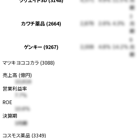
クリエイトSD (3148)
月
4,571
4.9%
11.5%
期
3
カワチ薬品 (2664)
月
2,878
2.6%
4.3%
期
6
ゲンキー (9267)
月
2,008
4.8%
14.2%
期
マツキヨココカラ (3088)
売上高 (億円)
10,616
営業利益率
7.7%
ROE
10.6%
決算期
3月期
コスモス薬品 (3349)