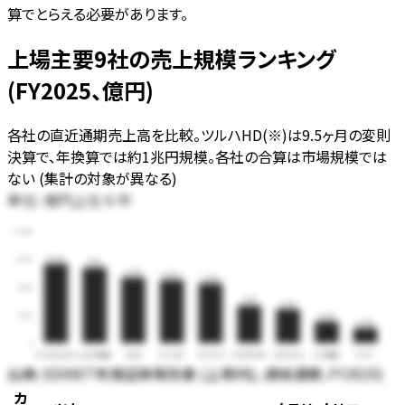
算でとらえる必要があります。
上場主要9社の売上規模ランキング
(FY2025、億円)
各社の直近通期売上高を比較。ツルハHD(※)は9.5ヶ月の変則
決算で、年換算では約1兆円規模。各社の合算は市場規模では
ない (集計の対象が異なる)
単位:
上位
件
億円
9
15,000
10,616
11,250
10,114
8,780
8,456
8,018
7,500
5,015
4,571
3,750
2,878
2,008
0
マツキヨココカラ
コスモス薬品
スギHD
ツルハHD※
サンドラッグ
クスリのアオキ
クリエイトSD
カワチ薬品
ゲンキー
出典:
EDINET有価証券報告書 (上場9社、連結通期、FY2025)
カ