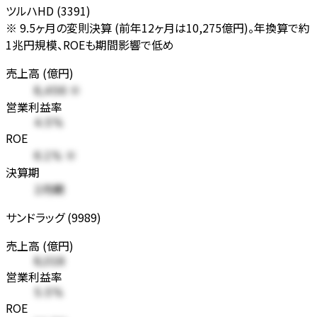
ツルハHD (3391)
※ 9.5ヶ月の変則決算 (前年12ヶ月は10,275億円)。年換算で約
1兆円規模、ROEも期間影響で低め
売上高 (億円)
8,456 ※
営業利益率
4.5%
ROE
6.1% ※
決算期
2月期
サンドラッグ (9989)
売上高 (億円)
8,018
営業利益率
5.5%
ROE