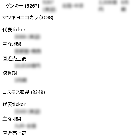
9267
6月
2,008億
ゲンキー (9267)
北陸・中京
(東証)
期
円
マツキヨココカラ (3088)
代表ticker
3088 (東証)
主な地盤
首都圏・関西
直近売上高
10,616億円
決算期
3月期
コスモス薬品 (3349)
代表ticker
3349 (東証)
主な地盤
九州・全国
直近売上高