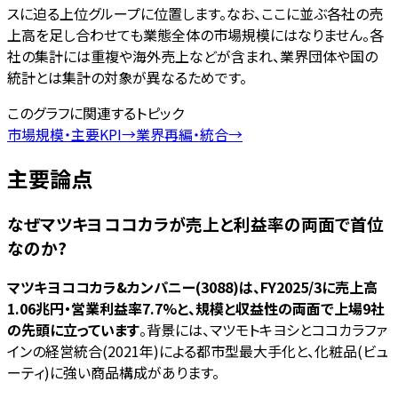
スに迫る上位グループに位置します。なお、ここに並ぶ各社の売
上高を足し合わせても業態全体の市場規模にはなりません。各
社の集計には重複や海外売上などが含まれ、業界団体や国の
統計とは集計の対象が異なるためです。
このグラフに関連するトピック
市場規模・主要KPI
→
業界再編・統合
→
主要論点
なぜマツキヨココカラが売上と利益率の両面で首位
なのか?
マツキヨココカラ&カンパニー(3088)は、FY2025/3に売上高
1.06兆円・営業利益率7.7%と、規模と収益性の両面で上場9社
の先頭に立っています
。背景には、マツモトキヨシとココカラファ
インの経営統合(2021年)による都市型最大手化と、化粧品(ビュ
ーティ)に強い商品構成があります。