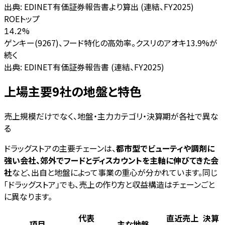
出典:
EDINET有価証券報告書より算出 (連結、FY2025)
ROEトップ
%
14.2
ゲンキー(9267)、フード特化の高効率。クスリのアオキ13.9%が
続く
出典:
EDINET有価証券報告書 (連結、FY2025)
上場主要9社の地盤と特色
売上規模だけでなく、地盤・主力カテゴリ・決算期が各社で異な
る
ドラッグストアの主要チェーンは、
都市型でビューティや調剤に
強い会社、郊外でフードとディスカウントを主軸に伸びてきた会
社
など、出自と地盤によって事業の重心が分かれています。同じ
「ドラッグストア」でも、売上の作り方と収益構造はチェーンごと
に異なります。
代表
直近売上
決算
項目
主な地盤