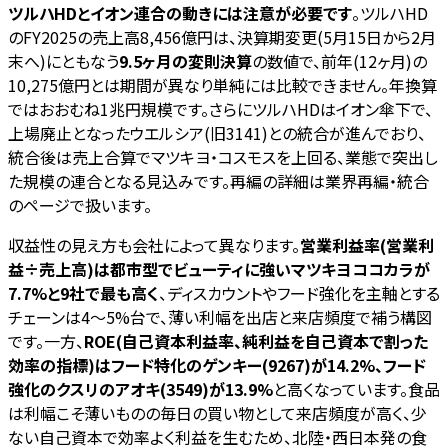
ツルハHDとイオン連合の動きには注意が必要です
。ツルハHD
のFY2025の売上高8,456億円は、決算期変更(5月15日から2月
末へ)にともなう
9.5ヶ月の変則決算
の数値で、前年(12ヶ月)の
10,275億円とは期間が異なり単純には比較できません。年換算
ではおおむね1兆円規模です。さらにツルハHDはイオン傘下で、
上場廃止となったウエルシア(旧3141)との統合が進んでおり、
統合後は売上合算でマツキヨ・コスモスを上回る、業態で突出し
た規模の連合となる見込みです。再編の詳細は業界再編・統合
のページで扱います。
収益性の見え方も会社によって異なります。
営業利益率(営業利
益÷売上高)は都市型でビューティに強いマツキヨココカラが
7.7%と9社で最も高く
、ディスカウントやフード強化を主軸とする
チェーンは4〜5%台で、薄い利幅を出店と来店頻度で補う構図
です。一方、
ROE(自己資本利益率、純利益を自己資本で割った
効率の指標)はフード特化のゲンキー(9267)が14.2%、フード
強化のクスリのアオキ(3549)が13.9%
と高くなっています。食品
は利幅こそ薄いものの毎日の買い物として来店頻度が高く、少
ない自己資本で効率よく利益を生むため、北陸・西日本発の食