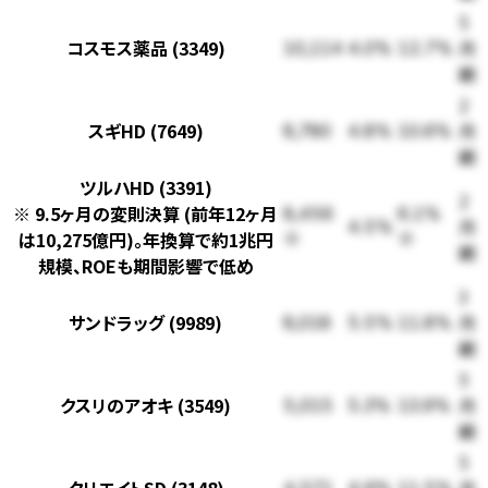
5
コスモス薬品 (3349)
月
10,114
4.0%
12.7%
期
2
スギHD (7649)
月
8,780
4.8%
10.6%
期
ツルハHD (3391)
2
※ 9.5ヶ月の変則決算 (前年12ヶ月
8,456
6.1%
月
4.5%
は10,275億円)。年換算で約1兆円
※
※
期
規模、ROEも期間影響で低め
3
サンドラッグ (9989)
月
8,018
5.5%
11.8%
期
5
クスリのアオキ (3549)
月
5,015
5.3%
13.9%
期
5