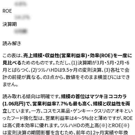
4.8%
ROE
14.2%
決算期
6月期
読み解き
この表は、
売上規模・収益性(営業利益率)・効率(ROE)を一度に
見比べる
ためのものです。ただし、(1)決算期が3月・5月・2月・6
月とばらつく、(2)ツルハHDは9.5ヶ月の変則決算、(3)各社で会
計の前提が異なる、の3点から、数値をそのまま横並びにはでき
ません。
読み取れる傾向は明確です。
規模の首位はマツキヨココカラ
(1.06兆円)で、営業利益率7.7%も最も高く、規模と収益性を両
立
しています。一方、コスモス薬品・ゲンキー・クスリのアオキとい
ったフード強化型は、営業利益率は4〜5%台と薄めですが、ROE
は高く資本効率に優れます。ツルハHDの売上高(※)とROE(※)
は変則決算の期間影響を含むため、前年の12ヶ月実績や年換