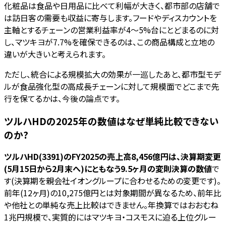
化粧品は食品や日用品に比べて利幅が大きく、都市部の店舗で
は訪日客の需要も収益に寄与します。フードやディスカウントを
主軸とするチェーンの営業利益率が4〜5%台にとどまるのに対
し、マツキヨが7.7%を確保できるのは、この商品構成と立地の
違いが大きいと考えられます。
ただし、統合による規模拡大の効果が一巡したあと、都市型モデ
ルが食品強化型の高成長チェーンに対して規模面でどこまで先
行を保てるかは、今後の論点です。
ツルハHDの2025年の数値はなぜ単純比較できない
のか?
ツルハHD(3391)のFY2025の売上高8,456億円は、決算期変更
(5月15日から2月末へ)にともなう9.5ヶ月の変則決算の数値
で
す(決算期を親会社イオングループに合わせるための変更です)。
前年(12ヶ月)の10,275億円とは対象期間が異なるため、前年比
や他社との単純な売上比較はできません。年換算ではおおむね
1兆円規模で、実質的にはマツキヨ・コスモスに迫る上位グルー