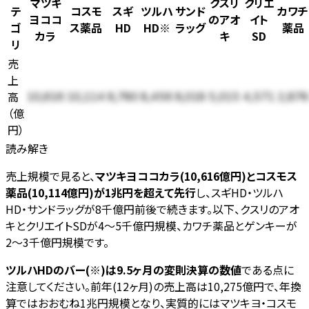
マツキ
クスリ
クリエ
テ
コスモ
スギ
ツルハ
サンド
カワチ
ヨココ
のアオ
イト
ゴ
ス薬品
HD
HD※
ラッグ
薬品
カラ
キ
SD
リ
売
上
高
10,616
10,114
8,780
8,456
8,018
5,015
4,571
2,878
（
億
円
）
読み解き
売上規模で見ると、
マツキヨココカラ(10,616億円)とコスモス
薬品(10,114億円)が1兆円を超えて先行
し、スギHD・ツルハ
HD・サンドラッグが8千億円前後で続きます。以下、クスリのアオ
キとクリエイトSDが4〜5千億円規模、カワチ薬品とゲンキーが
2〜3千億円規模です。
ツルハHDのバー(※)は9.5ヶ月の変則決算の数値
である点に
注意してください。前年(12ヶ月)の売上高は10,275億円で、年換
算ではおおむね1兆円規模となり、実質的にはマツキヨ・コスモ