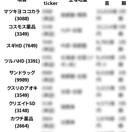
ticker
高
期
マツキヨココカラ
3088
3月
10,616億
首都圏・関西
(3088)
(東証)
期
円
コスモス薬品
3349
5月
10,114億
九州・全国
(3349)
(東証)
期
円
7649
2月
8,780億
スギHD (7649)
中部・首都圏
(東証)
期
円
3391
北海道・全国 (イ
2月
8,456億
ツルハHD (3391)
(東証)
オン系)
期
円 ※
サンドラッグ
9989
3月
8,018億
首都圏・全国
(9989)
(東証)
期
円
クスリのアオキ
3549
5月
5,015億
北陸・全国
(3549)
(東証)
期
円
クリエイトSD
3148
5月
4,571億
南関東
(3148)
(東証)
期
円
カワチ薬品
2664
3月
2,878億
北関東
(2664)
(東証)
期
円