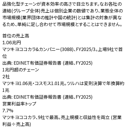
品強化型チェーンが資本効率の高さで目立ちます。なお各社の
連結(グループ全体)売上は個別企業の数値であり、業態全体の
市場規模(業界団体の推計や国の統計)とは集計の対象が異な
るため、単純に足し合わせて市場規模とすることはできません。
首位の売上高
兆円
1.06
マツキヨココカラ&カンパニー(3088)、FY2025/3。上場9社で首
位
出典:
EDINET有価証券報告書 (連結、FY2025)
1兆円超のチェーン
社
2
マツキヨ1.06兆・コスモス1.01兆。ツルハは変則決算で年換算約
1兆
出典:
EDINET有価証券報告書 (連結、FY2025)
営業利益率トップ
%
7.7
マツキヨココカラ、9社で最高。売上規模と収益性を両立 (営業
利益÷売上高)