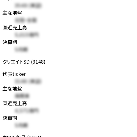
3549 (東証)
主な地盤
北陸・全国
直近売上高
5,015億円
決算期
5月期
クリエイトSD (3148)
代表ticker
3148 (東証)
主な地盤
南関東
直近売上高
4,571億円
決算期
5月期