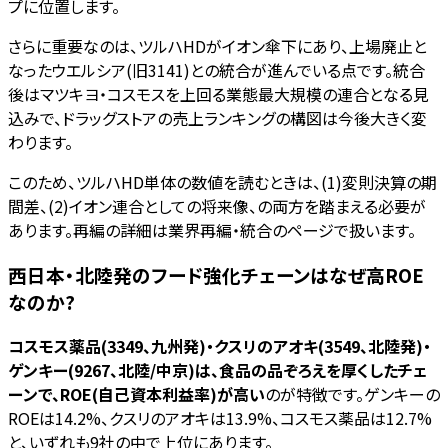
プに位置します。
さらに重要なのは、ツルハHDがイオン傘下にあり、上場廃止と
なったウエルシア(旧3141)との統合が進んでいる点です。統合
後はマツキヨ・コスモスを上回る業態最大規模の連合となる見
込みで、ドラッグストアの売上ランキングの構図は今後大きく変
わります。
このため、ツルハHD単体の数値を読むときは、(1)変則決算の期
間差、(2)イオン連合としての将来像、の両方を踏まえる必要が
あります。再編の詳細は業界再編・統合のページで扱います。
西日本・北陸発のフード強化チェーンはなぜ高ROE
なのか?
コスモス薬品(3349、九州発)・クスリのアオキ(3549、北陸発)・
ゲンキー(9267、北陸/中京)は、食品の品ぞろえを厚くしたチェ
ーンで、ROE(自己資本利益率)が高い
のが特徴です。ゲンキーの
ROEは14.2%、クスリのアオキは13.9%、コスモス薬品は12.7%
と、いずれも9社の中で上位にあります。