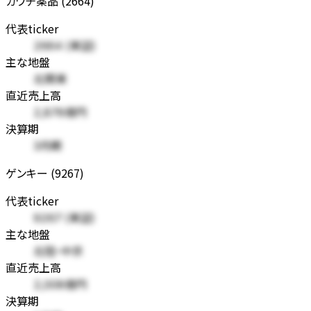
カワチ薬品 (2664)
代表ticker
2664 (東証)
主な地盤
北関東
直近売上高
2,878億円
決算期
3月期
ゲンキー (9267)
代表ticker
9267 (東証)
主な地盤
北陸・中京
直近売上高
2,008億円
決算期