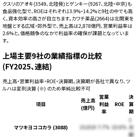
クスリのアオキ(3549、北陸発)とゲンキー(9267、北陸・中京)も
食品強化型で、ROEはそれぞれ13.9%・14.2%と9社の中でも高
く、資本効率の高さが目立ちます。カワチ薬品(2664)は北関東を
地盤とする広域・郊外型で、売上高は2,878億円、営業利益率は
2.6%と、価格競争のなかで利益率の確保が課題となっていま
す。
上場主要9社の業績指標の比較
(FY2025、連結)
売上高・営業利益率・ROE・決算期。決算期が各社で異なり、ツ
ルハは変則決算 (※) のため単純比較不可
営業
決
売上高
項目
利益
ROE
算
(億円)
率
期
3
マツキヨココカラ (3088)
月
10,616
7.7%
10.6%
期