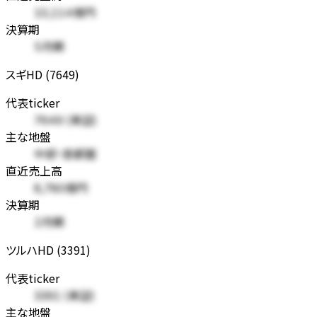
10,114億円
決算期
5月期
スギHD (7649)
代表ticker
7649 (東証)
主な地盤
中部・首都圏
直近売上高
8,780億円
決算期
2月期
ツルハHD (3391)
代表ticker
3391 (東証)
主な地盤