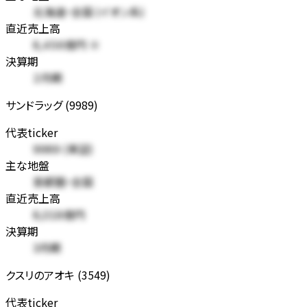
北海道・全国 (イオン系)
直近売上高
8,456億円 ※
決算期
2月期
サンドラッグ (9989)
代表ticker
9989 (東証)
主な地盤
首都圏・全国
直近売上高
8,018億円
決算期
3月期
クスリのアオキ (3549)
代表ticker