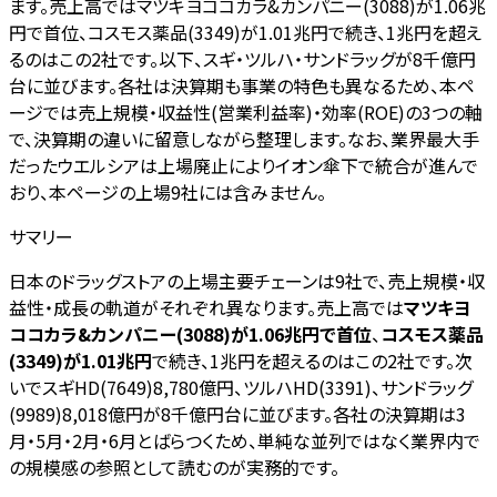
ます。売上高ではマツキヨココカラ&カンパニー(3088)が1.06兆
円で首位、コスモス薬品(3349)が1.01兆円で続き、1兆円を超え
るのはこの2社です。以下、スギ・ツルハ・サンドラッグが8千億円
台に並びます。各社は決算期も事業の特色も異なるため、本ペ
ージでは売上規模・収益性(営業利益率)・効率(ROE)の3つの軸
で、決算期の違いに留意しながら整理します。なお、業界最大手
だったウエルシアは上場廃止によりイオン傘下で統合が進んで
おり、本ページの上場9社には含みません。
サマリー
日本のドラッグストアの上場主要チェーンは9社で、売上規模・収
益性・成長の軌道がそれぞれ異なります。売上高では
マツキヨ
ココカラ&カンパニー(3088)が1.06兆円で首位
、
コスモス薬品
(3349)が1.01兆円
で続き、1兆円を超えるのはこの2社です。次
いでスギHD(7649)8,780億円、ツルハHD(3391)、サンドラッグ
(9989)8,018億円が8千億円台に並びます。各社の決算期は3
月・5月・2月・6月とばらつくため、単純な並列ではなく業界内で
の規模感の参照として読むのが実務的です。