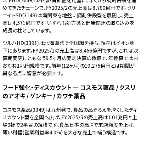
スギHD(7649)は中部・首都圏を地盤に、早くから調剤併設を進
めてきたチェーンで、FY2025/2の売上高は8,780億円です。クリ
エイトSD(3148)は南関東を地盤に調剤併設型を展開し、売上
高は4,571億円です。いずれも処方薬と健康関連の取り込みを
成長の柱としています。
ツルハHD(3391)は北海道発で全国網を持ち、現在はイオン傘
下にあります。FY2025/2の売上高は8,456億円ですが、これは決
算期変更にともなう9.5ヶ月の変則決算の数値で、年換算ではお
おむね1兆円規模です。前年(12ヶ月)の10,275億円とは期間が
異なる点に留意が必要です。
フード強化・ディスカウント — コスモス薬品 / クスリ
のアオキ / ゲンキー / カワチ薬品
コスモス薬品(3349)は九州発で、食品の品ぞろえを厚くしたディ
スカウント型を全国へ広げ、FY2025/5の売上高は1.01兆円と上
場9社で2番目の規模です。食品比率の高さで来店頻度を上げ、
薄い利幅(営業利益率4.0%)を大きな売上で補う構造です。