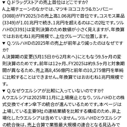
Q.
ドラッグストアの売上首位はどこですか?
A.
上場チェーンのなかでは、マツキヨココカラ&カンパニー
(3088)がFY2025/3の売上高1.06兆円で首位です。コスモス薬品
(3349)が1.01兆円で続き、1兆円を超えるのはこの2社です。ツル
ハHD(3391)は変則決算のため数値が小さく見えますが、年換算
ではおおむね1兆円規模で、上位グループに位置します。
Q.
ツルハHDの2025年の売上が前年より減ったのはなぜです
か?
A.
決算期の変更(5月15日から2月末へ)にともなう9.5ヶ月の変
則決算のためです。前年は12ヶ月、FY2025は約9.5ヶ月と対象期
間が異なるため、売上高8,456億円と前年の10,275億円を単純
に比較することはできません。年換算ではおおむね1兆円規模で
す。
Q.
なぜウエルシアが比較に入っていないのですか?
A.
ウエルシアは2025年11月に上場廃止となり、ツルハHDとの株
式交換でイオン傘下の統合が進んでいるためです。本ページは
上場している主要9社の連結業績を比較する構成のため、非上
場化したウエルシアは含めていません。ツルハHDとウエルシア
の統合後は、売上合算で業態最大規模の連合となる見込みで