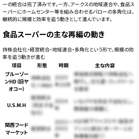
ーの統合は完了済みです。一方、アークスの地域連合や、食品ス
ーパーにホームセンター等を組み合わせるバローの多角化は、
継続的に規模と効率を追う動きとして進んでいます。
食品スーパーの主な再編の動き
持株会社化・経営統合・地域連合・多角化という形で、規模の効
率を追う動きが進む
項目
形態
時期
主な内容
ブルーゾー
単独株式移転で持株会社へ
2025
持株会社
ンHD（旧ヤ
移行し、文化堂・クックマート
年10月
化＋M&A
オコー）
を買収
経営統合
いなげやを完全子会社化し、
2024
U.S.M.H
（完全子会
関東最大規模に
年
社化）
H2O傘下でイズミヤ・阪急オ
2021〜
関西フード
アシスと統合（オーケーとの
2022
経営統合
マーケット
争奪戦を経て）
年