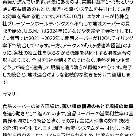
再編が進んでいます。背景にあるのは、営業利益率1〜3%という
薄い収益構造のもとで、調達・物流・システムを共同化して規模
の効率を高める狙いです。2025年10月にはヤオコーが持株会
社ブルーゾーンホールディングスへ移行して地域スーパーの買
収を始め、U.S.M.Hは2024年にいなげやを完全子会社化しまし
た。関西では2021〜2022年に関西スーパーがH2Oリテイリング
傘下で統合しています。一方、アークスの「八ヶ岳連峰経営」のよ
うに、各社の独立性を保ちながら機能を共同化する地域連合の
形もあります。全国を1社が制するのではなく、地盤を持つ企業
どうしが統合・連携して規模を追う動きが再編の中心です。完了
した統合と、地域連合のような継続的な動きを分けて整理しま
す。
サマリー
食品スーパーの業界再編は、
薄い収益構造のもとで規模の効率
を追う動き
として進んでいます。食品スーパーの営業利益率は全
業界平均で1〜3%台と薄く、その差は主に人件費の効率（規模
の経済）から生まれます。調達・物流・システムを共同化し、本部
機能を束ねることでコストを下げられるため、地盤を持つ企業ど