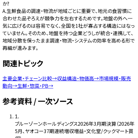
か?
A.
生鮮食品の調達・物流が地域ごとに重要で、地元の食習慣に
合わせた品ぞろえが競争力を左右するためです。地盤の外へ一
気に広げるのは容易でなく、全国を1社が寡占する構造にはなっ
ていません。そのため、地盤を持つ企業どうしが統合・連携して、
地域分散を保ったまま調達・物流・システムの効率を高める形で
再編が進みます。
関連トピック
主要企業・チェーン比較
→
収益構造・物価高
→
市場規模・販売
動向
→
生鮮・惣菜・PB
→
参考資料 / 一次ソース
1
.
ブルーゾーンホールディングス2026年3月期決算（2026年
5月、ヤオコー37期連続増収増益・文化堂/クックマート買