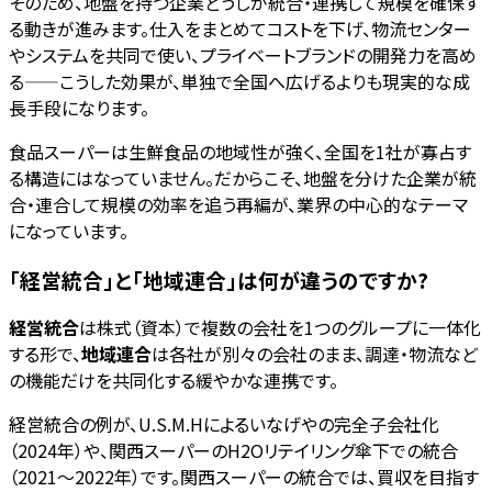
そのため、地盤を持つ企業どうしが統合・連携して規模を確保す
る動きが進みます。仕入をまとめてコストを下げ、物流センター
やシステムを共同で使い、プライベートブランドの開発力を高め
る——こうした効果が、単独で全国へ広げるよりも現実的な成
長手段になります。
食品スーパーは生鮮食品の地域性が強く、全国を1社が寡占す
る構造にはなっていません。だからこそ、地盤を分けた企業が統
合・連合して規模の効率を追う再編が、業界の中心的なテーマ
になっています。
「経営統合」と「地域連合」は何が違うのですか?
経営統合
は株式（資本）で複数の会社を1つのグループに一体化
する形で、
地域連合
は各社が別々の会社のまま、調達・物流など
の機能だけを共同化する緩やかな連携です。
経営統合の例が、U.S.M.Hによるいなげやの完全子会社化
（2024年）や、関西スーパーのH2Oリテイリング傘下での統合
（2021〜2022年）です。関西スーパーの統合では、買収を目指す