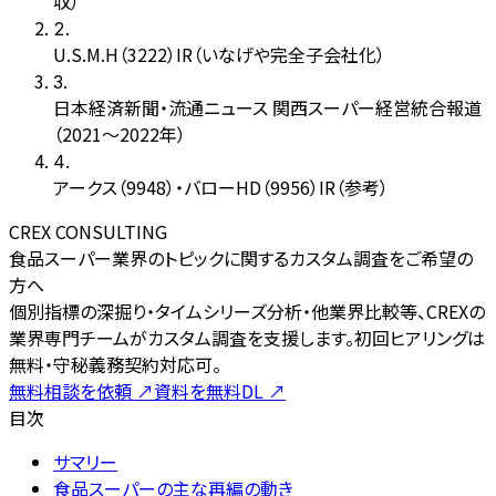
収）
2
.
U.S.M.H（3222）IR（いなげや完全子会社化）
3
.
日本経済新聞・流通ニュース 関西スーパー経営統合報道
（2021〜2022年）
4
.
アークス（9948）・バローHD（9956）IR（参考）
CREX CONSULTING
食品スーパー業界のトピックに関するカスタム調査をご希望の
方へ
個別指標の深掘り・タイムシリーズ分析・他業界比較等、CREXの
業界専門チームがカスタム調査を支援します。初回ヒアリングは
無料・守秘義務契約対応可。
無料相談を依頼
↗
資料を無料DL
↗
目次
サマリー
食品スーパーの主な再編の動き