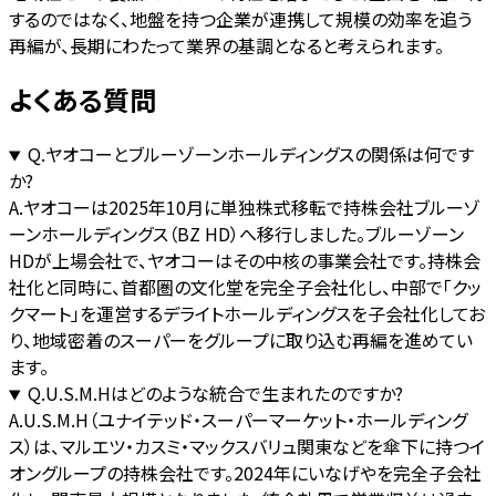
するのではなく、地盤を持つ企業が連携して規模の効率を追う
再編が、長期にわたって業界の基調となると考えられます。
よくある質問
Q.
ヤオコーとブルーゾーンホールディングスの関係は何です
か?
A.
ヤオコーは2025年10月に単独株式移転で持株会社ブルーゾ
ーンホールディングス（BZ HD）へ移行しました。ブルーゾーン
HDが上場会社で、ヤオコーはその中核の事業会社です。持株会
社化と同時に、首都圏の文化堂を完全子会社化し、中部で「クッ
クマート」を運営するデライトホールディングスを子会社化してお
り、地域密着のスーパーをグループに取り込む再編を進めてい
ます。
Q.
U.S.M.Hはどのような統合で生まれたのですか?
A.
U.S.M.H（ユナイテッド・スーパーマーケット・ホールディング
ス）は、マルエツ・カスミ・マックスバリュ関東などを傘下に持つイ
オングループの持株会社です。2024年にいなげやを完全子会社