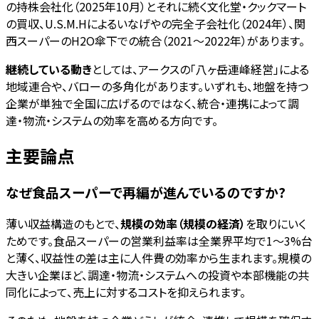
の持株会社化（2025年10月）とそれに続く文化堂・クックマート
の買収、U.S.M.Hによるいなげやの完全子会社化（2024年）、関
西スーパーのH2O傘下での統合（2021〜2022年）があります。
継続している動き
としては、アークスの「八ヶ岳連峰経営」による
地域連合や、バローの多角化があります。いずれも、地盤を持つ
企業が単独で全国に広げるのではなく、統合・連携によって調
達・物流・システムの効率を高める方向です。
主要論点
なぜ食品スーパーで再編が進んでいるのですか?
薄い収益構造のもとで、
規模の効率（規模の経済）
を取りにいく
ためです。食品スーパーの営業利益率は全業界平均で1〜3%台
と薄く、収益性の差は主に人件費の効率から生まれます。規模の
大きい企業ほど、調達・物流・システムへの投資や本部機能の共
同化によって、売上に対するコストを抑えられます。