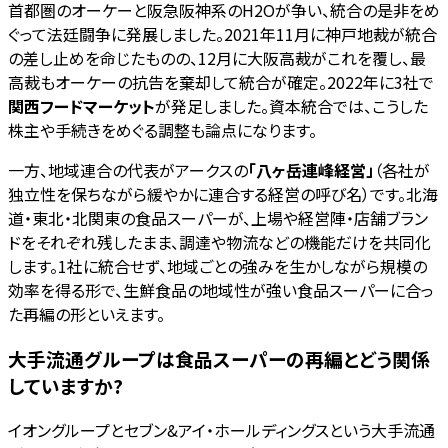
首都圏のオーケーと阪急阪神系のH2Oが争い、統合の是非をめ
ぐって法廷闘争に発展しました。2021年11月に神戸地裁が統合
の差し止めを命じたものの、12月に大阪高裁がこれを覆し、最
高裁もオーケーの抗告を棄却して統合が確定。2022年に3社で
関西フードマーケット
が発足しました。資本統合では、こうした
株主や手続きをめぐる調整も論点になります。
一方、地域連合の代表がアークスの
「八ヶ岳連峰経営」
（各社が
独立性を保ちながら緩やかに連合する経営の呼び名）です。北海
道・東北・北関東の食品スーパーが、上場や経営陣・店舗ブラン
ドをそれぞれ残したまま、調達や物流などの機能だけを共同化
します。1社に統合せず、地域ごとの強みを生かしながら規模の
効率を得る形で、生鮮食品の地域性が強い食品スーパーに合っ
た再編の形といえます。
大手流通グループは食品スーパーの再編とどう関係
していますか?
イオングループとセブン&アイ・ホールディングスという大手流通