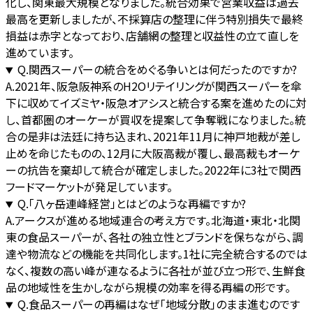
化し、関東最大規模となりました。統合効果で営業収益は過去
最高を更新しましたが、不採算店の整理に伴う特別損失で最終
損益は赤字となっており、店舗網の整理と収益性の立て直しを
進めています。
Q.
関西スーパーの統合をめぐる争いとは何だったのですか?
A.
2021年、阪急阪神系のH2Oリテイリングが関西スーパーを傘
下に収めてイズミヤ・阪急オアシスと統合する案を進めたのに対
し、首都圏のオーケーが買収を提案して争奪戦になりました。統
合の是非は法廷に持ち込まれ、2021年11月に神戸地裁が差し
止めを命じたものの、12月に大阪高裁が覆し、最高裁もオーケ
ーの抗告を棄却して統合が確定しました。2022年に3社で関西
フードマーケットが発足しています。
Q.
「八ヶ岳連峰経営」とはどのような再編ですか?
A.
アークスが進める地域連合の考え方です。北海道・東北・北関
東の食品スーパーが、各社の独立性とブランドを保ちながら、調
達や物流などの機能を共同化します。1社に完全統合するのでは
なく、複数の高い峰が連なるように各社が並び立つ形で、生鮮食
品の地域性を生かしながら規模の効率を得る再編の形です。
Q.
食品スーパーの再編はなぜ「地域分散」のまま進むのです