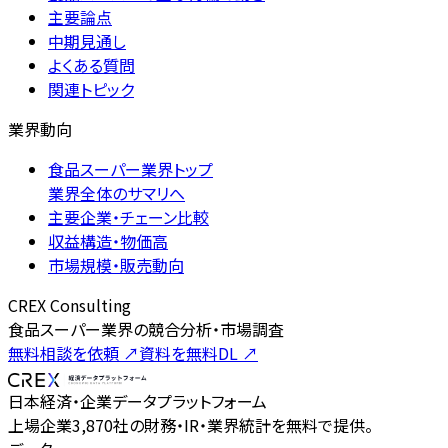
主要論点
中期見通し
よくある質問
関連トピック
業界動向
食品スーパー業界トップ
業界全体のサマリへ
主要企業・チェーン比較
収益構造・物価高
市場規模・販売動向
CREX Consulting
食品スーパー業界の競合分析・市場調査
無料相談を依頼
↗
資料を無料DL
↗
日本経済・企業データプラットフォーム
上場企業3,870社の財務・IR・業界統計を無料で提供。