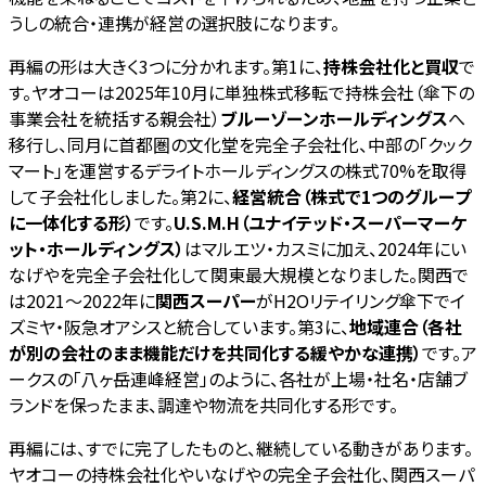
うしの統合・連携が経営の選択肢になります。
再編の形は大きく3つに分かれます。第1に、
持株会社化と買収
で
す。ヤオコーは2025年10月に単独株式移転で持株会社（傘下の
事業会社を統括する親会社）
ブルーゾーンホールディングス
へ
移行し、同月に首都圏の文化堂を完全子会社化、中部の「クック
マート」を運営するデライトホールディングスの株式70%を取得
して子会社化しました。第2に、
経営統合（株式で1つのグループ
に一体化する形）
です。
U.S.M.H（ユナイテッド・スーパーマーケ
ット・ホールディングス）
はマルエツ・カスミに加え、2024年にい
なげやを完全子会社化して関東最大規模となりました。関西で
は2021〜2022年に
関西スーパー
がH2Oリテイリング傘下でイ
ズミヤ・阪急オアシスと統合しています。第3に、
地域連合（各社
が別の会社のまま機能だけを共同化する緩やかな連携）
です。ア
ークスの「八ヶ岳連峰経営」のように、各社が上場・社名・店舗ブ
ランドを保ったまま、調達や物流を共同化する形です。
再編には、すでに完了したものと、継続している動きがあります。
ヤオコーの持株会社化やいなげやの完全子会社化、関西スーパ