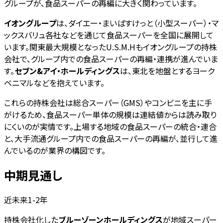
グループが、食品スーパーの再編に大きく関わっています。
イオングループ
は、ダイエー・まいばすけっと（小型スーパー）・マ
ックスバリュ各社などを通じて食品スーパーを全国に展開して
います。関東最大規模となったU.S.M.Hもイオングループの持株
会社で、グループ内での食品スーパーの再編・連携が進んでいま
す。
セブン&アイ・ホールディングス
は、東北を地盤とするヨーク
ベニマルなどを抱えています。
これらの持株会社は総合スーパー（GMS）やコンビニを主に手
がけるため、食品スーパー単体の規模は連結値からは読み取り
にくいのが実情です。上場する地域の食品スーパーの統合・連合
と、大手流通グループ内での食品スーパーの再編が、並行して進
んでいるのが業界の構図です。
中期見通し
近未来1-2年
持株会社化した
ブルーゾーンホールディングス
が地域スーパー