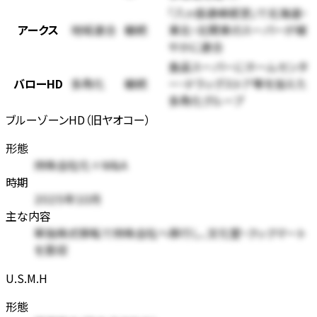
「八ヶ岳連峰経営」で北海道・
アークス
東北・北関東のスーパーが緩
地域連合
継続
やかに連合
食品スーパーにホームセンタ
バローHD
ー・ドラッグストア等を加えた
多角化
継続
多角化グループ
ブルーゾーンHD（旧ヤオコー）
形態
持株会社化＋M&A
時期
2025年10月
主な内容
単独株式移転で持株会社へ移行し、文化堂・クックマート
を買収
U.S.M.H
形態