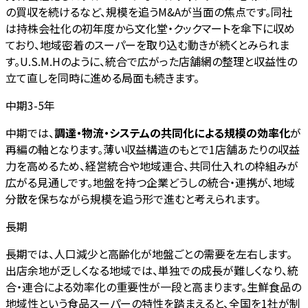
の買収を続けるなど、規模を追うM&Aが当面の焦点です。同社
は持株会社化の初年度から文化堂・クックマートを傘下に収め
ており、地域密着のスーパーを取り込む動きが続くとみられま
す。U.S.M.Hのように、統合で広がった店舗網の整理と収益性の
立て直しを同時に進める局面も続きます。
中期3-5年
中期では、
調達・物流・システムの共同化による規模の効率化
が
再編の軸となります。薄い収益構造のもとで1店舗あたりの収益
力を高めるため、経営統合や地域連合、共同仕入れの枠組みが
広がる見通しです。地盤を持つ企業どうしの統合・連携が、地域
分散を保ちながら規模を追う形で進むと考えられます。
長期
長期では、人口減少と高齢化が地盤ごとの需要を左右します。
出店余地が乏しくなる地域では、単独での成長が難しくなり、統
合・連合による効率化の重要性が一段と高まります。生鮮食品の
地域性という食品スーパーの特性を踏まえると、全国を1社が制