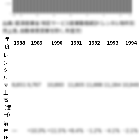
5,000
0
88
90
95
00
05
10
15
20
23
出典:
経済産業省 特定サービス産業動態統計（レンタル物件別
売上高、自動車賃貸業を除く、年度次）
年
1988
1989
1990
1991
1992
1993
1994
度
レ
ン
タ
ル
売
8,851
9,767
10,893
11,805
11,668
11,184
10,94
上
高
（
億
円
）
前
年
—
+10.3%
+11.5%
+8.4%
-1.2%
-4.1%
-2.1%
比