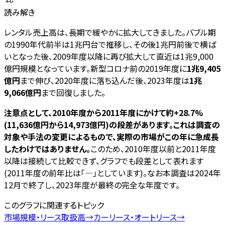
読み解き
レンタル売上高は、長期で緩やかに拡大してきました。バブル期
の1990年代前半は1兆円台で推移し、その後1兆円前後で横ば
いとなった後、2009年度以降に再び拡大して直近は1兆9,000
億円規模となっています。新型コロナ前の2019年度に
1兆9,405
億円
まで伸び、2020年度に落ち込んだ後、2023年度は
1兆
9,066億円
まで回復しました。
注意点として、2010年度から2011年度にかけて約+28.7%
(11,636億円から14,973億円)の段差があります。これは調査の
対象や手法の変更によるもので、実際の市場がこの年に急成長
したわけではありません。
このため、2010年度以前と2011年度
以降は接続して比較できず、グラフでも段差として表れます
(2011年度の前年比は「—」としています)。なお本調査は2024年
12月で終了し、2023年度が最終の完全な年度です。
このグラフに関連するトピック
市場規模・リース取扱高
→
カーリース・オートリース
→