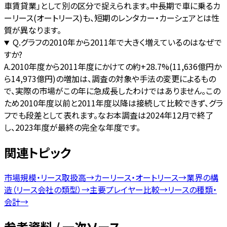
車賃貸業」として別の区分で捉えられます。中長期で車に乗るカ
ーリース(オートリース)も、短期のレンタカー・カーシェアとは性
質が異なります。
Q.
グラフの2010年から2011年で大きく増えているのはなぜで
すか?
A.
2010年度から2011年度にかけての約+28.7%(11,636億円か
ら14,973億円)の増加は、調査の対象や手法の変更によるもの
で、実際の市場がこの年に急成長したわけではありません。この
ため2010年度以前と2011年度以降は接続して比較できず、グラ
フでも段差として表れます。なお本調査は2024年12月で終了
し、2023年度が最終の完全な年度です。
関連トピック
市場規模・リース取扱高
→
カーリース・オートリース
→
業界の構
造（リース会社の類型）
→
主要プレイヤー比較
→
リースの種類・
会計
→
参考資料 / 一次ソース