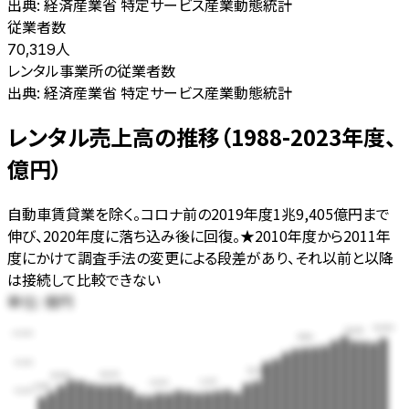
出典:
経済産業省 特定サービス産業動態統計
従業者数
人
70,319
レンタル事業所の従業者数
出典:
経済産業省 特定サービス産業動態統計
レンタル売上高の推移（1988-2023年度、
億円）
自動車賃貸業を除く。コロナ前の2019年度1兆9,405億円まで
伸び、2020年度に落ち込み後に回復。★2010年度から2011年
度にかけて調査手法の変更による段差があり、それ以前と以降
は接続して比較できない
単位:
億円
19,066
18,570
20,000
17,419
15,000
11,636
10,972
10,893
9,677
9,524
8,851
10,000