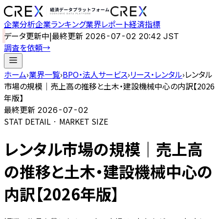
企業分析
企業ランキング
業界レポート
経済指標
データ更新中
|
最終更新
2026-07-02 20:42 JST
調査を依頼
→
ホーム
›
業界一覧
›
BPO・法人サービス
›
リース・レンタル
›
レンタル
市場の規模｜売上高の推移と土木・建設機械中心の内訳【2026
年版】
最終更新
2026-07-02
STAT DETAIL · MARKET SIZE
レンタル市場の規模｜売上高
の推移と土木・建設機械中心の
内訳【2026年版】