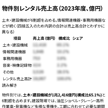
物件別レンタル売上高（2023年度、億円）
土木・建設機械が6割超を占める。情報関連機器・事務用機器な
どが続く（四捨五入のため内訳の合計は売上高合計とわずかに
異なる）
項目
売上高（億円）
構成比
シェア
土木・建設機械
12,416
65.1
%
情報関連機器
1,948
10.2
%
事務用機器
753
3.9
%
音楽･映像記録物
424
2.2
%
その他
3,526
18.5
%
レンタル売上高計
19,067
100.0%
読み解き
物件別では、
土木・建設機械が1兆2,416億円(構成比65.1%)
と
6割超を占めます。建設現場では、油圧ショベル・クレーン・高所
作業車・発電機など多様な重機を、工期に合わせて必要な期間