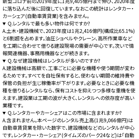
新型コロナ前の2019年度に1兆9,405億円まで伸び、2020年度
に落ち込んだ後に回復しています。なおこの統計はレンタカー・
カーシェア(自動車賃貸業)を含みません。
Q.
レンタルで最も多い物件は何ですか?
A.
土木・建設機械で、2023年度は1兆2,416億円(構成比65.1%)
と6割超を占めます。油圧ショベルやクレーン、高所作業車など
を工期に合わせて借りる建設現場の需要が中心です。次いで情
報関連機器、事務用機器などが続きます。
Q.
なぜ建設機械はレンタルが多いのですか?
A.
建設機械は高額で、工事ごとに必要な機種や使う期間が変わ
るためです。すべてを自社保有すると、使わない期間の維持費や
保管の負担が生じ稼働率が下がります。必要なときに必要な機
種を借りるレンタルなら、保有コストを抑えつつ多様な重機を使
えます。建設業は工期の波が大きく、レンタルへの依存度が高い
業種です。
Q.
レンタカーやカーシェアはこの市場に含まれますか?
A.
含まれません。本ページのレンタル売上高(1兆9,066億円)は
自動車賃貸業を除いた数字で、建設機械などのレンタルが中心
です。レンタカー・カーシェア(タイムズのパーク24など)は「自動