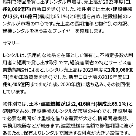
短期で物品を貸し出すレンタル市場は、売上高が2023年度に
1
兆9,066億円
(自動車を除く)でした。物件別では
土木・建設機械
が1兆2,416億円
(構成比65.1%)と6割超を占め、建設機械のレ
ンタルが市場の中心です。売上高の長期推移と物件別の内訳、
建機レンタルを担う主なプレイヤーを整理します。
サマリー
レンタルは、汎用的な物品を在庫として保有し、不特定多数の利
用者に短期で貸し出す取引です。経済産業省の特定サービス産
業動態統計によると、レンタル売上高は2023年度に
1兆9,066億
円
(自動車賃貸業を除く)でした。新型コロナ前の2019年度に
1
兆9,405億円
まで伸びた後、2020年度に落ち込み、その後回復
しています。
物件別では、
土木・建設機械が1兆2,416億円(構成比65.1%)
と
6割超を占め、建設機械のレンタルが市場の中心です。建設現場
で必要な期間だけ重機を借りる需要が大きく、情報関連機器、
事務用機器などが続きます。建設機械は高額で稼働期間に波が
あるため、保有よりレンタルで調達する利点が大きい設備です。