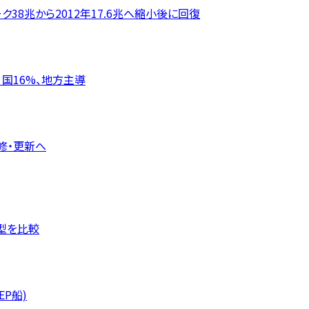
年ピーク38兆から2012年17.6兆へ縮小後に回復
 国16%、地方主導
修・更新へ
類型を比較
P船)