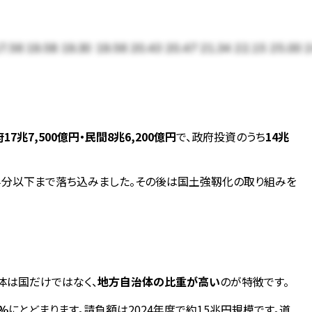
7.56
19.58
19.30
19.56
20.43
20.47
21.34
22.15
25.00
2
17兆7,500億円・民間8兆6,200億円
で、政府投資のうち
14兆
半分以下まで落ち込みました。その後は国土強靱化の取り組みを
体は国だけではなく、
地方自治体の比重が高い
のが特徴です。
%
にとどまります。請負額は2024年度で約15兆円規模です。道