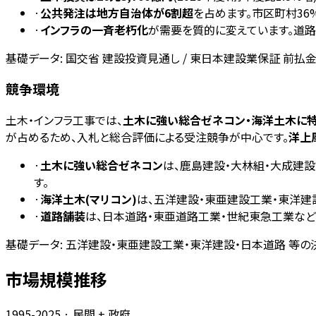
·
公共発注は地方自治体が6割超
を占めます。市区町村36
·
インフラの一斉老朽化
が需要を質的に変えています。道路
基礎データ:
国交省 建設投資見通し / 東日本建設業保証 前払金
競争環境
土木・インフラ工事では、
土木に強い総合ゼネコン・海洋土木に特
が占めるため、入札と総合評価による受注競争が中心です。
洋上
·
土木に強い総合ゼネコン
は、鹿島建設・大林組・大成建
す。
·
海洋土木(マリコン)
は、五洋建設・東亜建設工業・東洋建
·
道路舗装
は、日本道路・東亜道路工業・世紀東急工業など
基礎データ:
五洋建設・東亜建設工業・東洋建設・日本道路 等の決算
市場規模推移
1995-2025 · 民間 + 政府