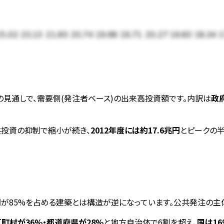
5.02
23.13
21.85
20.74
19.98
19.71
20.27
19.83
18.34
1
)の見通しで、需要側(発注者ベース)の出来高投資額です。内訳は
政府
共投資の抑制で縮小が続き、
2012年度には約17.6兆円
とピークの
間が85%を占める建築とは構造が逆になっています。公共発注の主
町村が36%・都道府県が28%
と地方自治体で6割を超え、
国は16