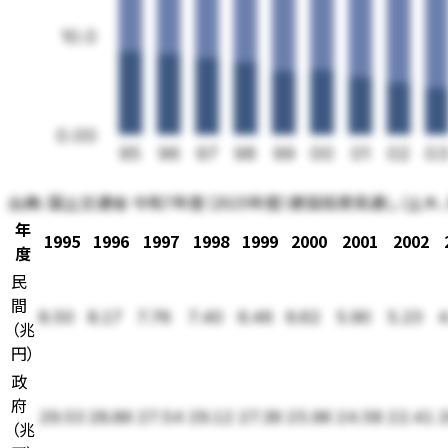
10.0
0.00
95
96
97
98
99
00
01
02
0
出典:
国土交通省 令和7年度（2025年度）建設投資見通し（土木
年
1995
1996
1997
1998
1999
2000
2001
2002
度
民
間
8.50
8.17
7.76
7.40
6.46
6.62
5.90
5.23
4
（
兆
円
）
政
府
29.53
28.86
27.54
29.12
27.39
25.96
24.58
22.41
2
（
兆