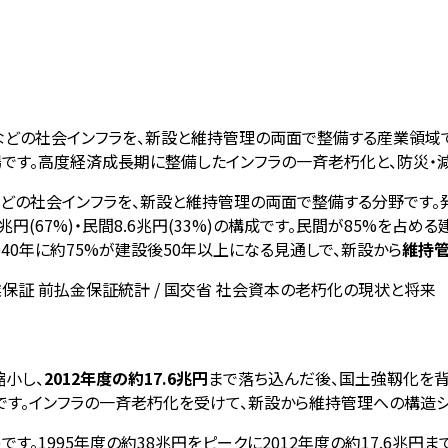
などの社会インフラを、新設と維持管理の両面で整備する産業領域で
です。高度経済成長期に整備したインフラの一斉老朽化と、防災・
どの社会インフラを、新設と維持管理の両面で整備する分野です。
.8兆円(67%)・民間8.6兆円(33%)の構成です。民間が85%を
40年に約75%が建設後50年以上になる見通しで、新設から
維持
業保証 前払金保証統計 / 国交省 社会資本の老朽化の現状と将来
小し、
2012年度の約17.6兆円
まで落ち込んだ後、国土強靱化を
%です。インフラの一斉老朽化を受けて、新設から維持管理への構造シ
%増)です。1995年度の約38兆円をピークに2012年度の約17.6