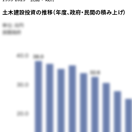
土木建設投資の推移（年度、政府・民間の積み上げ）
単位:
兆円
民間
政府
40.0
38.0
32.6
30.0
20.0