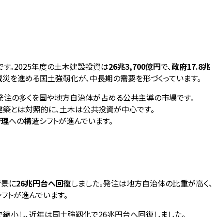
す。2025年度の土木建設投資は
26兆3,700億円
で、
政府17.8兆
減災を進める国土強靱化が、中長期の需要を形づくっています。
発注の多くを国や地方自治体が占める公共主導の市場です。
占める建築とは対照的に、土木は公共投資が中心です。
管理
への構造シフトが進んでいます。
背景に
26兆円台へ回復
しました。発注は地方自治体の比重が高く、
フトが進んでいます。
兆円まで縮小し、近年は国土強靱化で26兆円台へ回復しました。