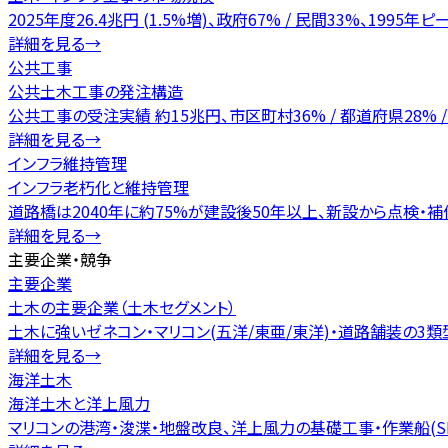
2025年度26.4兆円 (1.5%増)、政府67% / 民間33%、1995
詳細を見る
→
公共工事
公共土木工事の発注構造
公共工事の受注実績 約15兆円、市区町村36% / 都道府県28% /
詳細を見る
→
インフラ維持管理
インフラ老朽化と維持管理
道路橋は2040年に約75%が建設後50年以上、新設から点検・補
詳細を見る
→
主要企業・競争
主要企業
土木の主要企業（土木セグメント）
土木に強いゼネコン・マリコン(五洋/東亜/東洋)・道路舗装の3
詳細を見る
→
海洋土木
海洋土木と洋上風力
マリコンの港湾・浚渫・地盤改良、洋上風力の基礎工事・作業船(SE