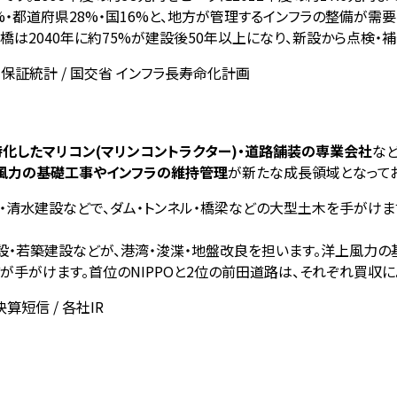
%・都道府県28%・国16%と、地方が管理するインフラの整備が需要
橋は2040年に約75%が建設後50年以上になり、新設から点検・
保証統計 / 国交省 インフラ長寿命化計画
化したマリコン(マリンコントラクター)・道路舗装の専業会社
な
風力の基礎工事やインフラの維持管理
が新たな成長領域となってお
設・清水建設などで、ダム・トンネル・橋梁などの大型土木を手がけ
設・若築建設などが、港湾・浚渫・地盤改良を担います。洋上風力
が手がけます。首位のNIPPOと2位の前田道路は、それぞれ買収
短信 / 各社IR