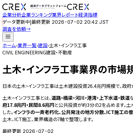
企業分析
企業ランキング
業界レポート
経済指標
データ更新中
|
最終更新
2026-07-02 20:42 JST
調査を依頼
→
ホーム
›
業界一覧
›
建設
›
土木・インフラ工事
CIVIL ENGINEERING
建設・不動産
土木・インフラ工事
業界の市場規
日本の土木・インフラ工事は土木建設投資26.4兆円規模で、政
土木・インフラ工事とは、
道路・橋梁・河川・港湾・上下水道・鉄道
府17.8兆円・民間8.6兆円
と公共投資が約3分の2を占めます。土木
した。
インフラの一斉老朽化、公共発注の地方分散、ICT施工の
土木、ICT施工、業界構造の7軸で整理します。
最終更新
2026-07-02