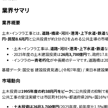
業界サマリ
業界概要
土木・インフラ工事とは、
道路・橋梁・河川・港湾・上下水道・鉄道
円・民間8.6兆円
と公共投資が約3分の2を占める公共主導の市場
·
土木・インフラ工事は、
道路・河川・港湾・上下水道・鉄道
な
·
2025年度の土木建設投資は
26兆3,700億円
で、政府17
·
インフラの
一斉老朽化
が中長期のテーマです。道路橋は20
基礎データ:
国交省 建設投資見通し(令和7年度) / 東日本建設
市場動向
土木投資は
1995年度の約38兆円をピーク
に公共投資の抑制で縮
公共工事の受注実績では市区町村36%・都道府県28%・国16
·
土木投資は26兆3,700億円
(2025年度、前年度比1.5