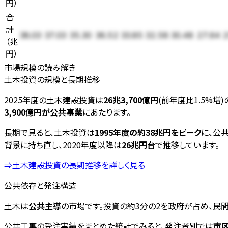
円
）
合
計
38.03
37.03
35.30
36.52
33.85
32.58
30.48
27.64
2
（
兆
円
）
市場規模の読み解き
土木投資の規模と長期推移
2025年度の土木建設投資は
26兆3,700億円
(前年度比1.5%増
3,900億円が公共事業
にあたります。
長期で見ると、土木投資は
1995年度の約38兆円をピーク
に、公
背景に持ち直し、2020年度以降は
26兆円台
で推移しています。
⇒土木建設投資の長期推移を詳しく見る
公共依存と発注構造
土木は
公共主導
の市場です。投資の約3分の2を政府が占め、民
公共工事の受注実績をまとめた統計でみると、発注者別では
市区