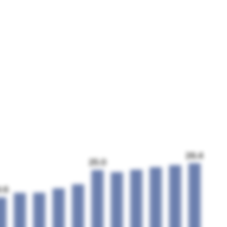
26.4
25.0
9.6