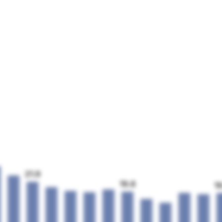
21.9
19.8
1