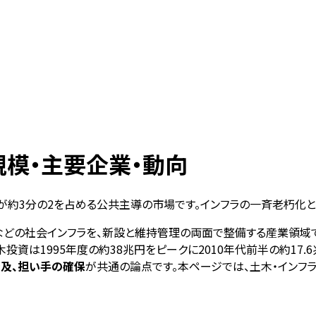
模・主要企業・動向
府が約3分の2を占める公共主導の市場です。インフラの一斉老朽化
などの社会インフラを、新設と維持管理の両面で整備する産業領域で
投資は1995年度の約38兆円をピークに2010年代前半の約17
普及、担い手の確保
が共通の論点です。本ページでは、土木・インフ