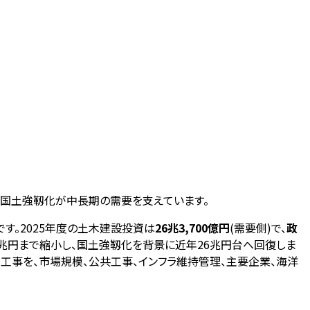
と国土強靱化が中長期の需要を支えています。
す。2025年度の土木建設投資は
26兆3,700億円
(需要側)で、
政
.6兆円まで縮小し、国土強靱化を背景に近年26兆円台へ回復しま
ラ工事を、市場規模、公共工事、インフラ維持管理、主要企業、海洋