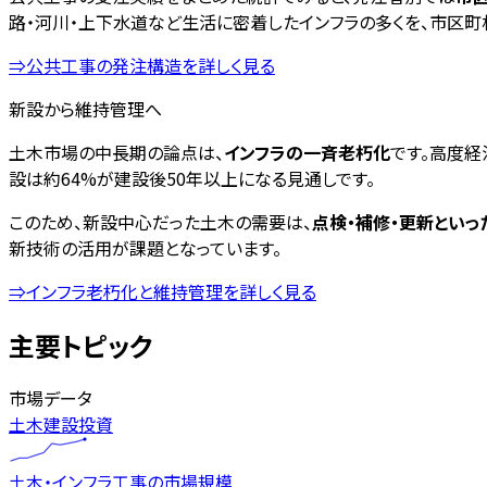
路・河川・上下水道など生活に密着したインフラの多くを、市区町
⇒公共工事の発注構造を詳しく見る
新設から維持管理へ
土木市場の中長期の論点は、
インフラの一斉老朽化
です。高度経
設は約64%が建設後50年以上になる見通しです。
このため、新設中心だった土木の需要は、
点検・補修・更新といっ
新技術の活用が課題となっています。
⇒インフラ老朽化と維持管理を詳しく見る
主要トピック
市場データ
土木建設投資
土木・インフラ工事の市場規模