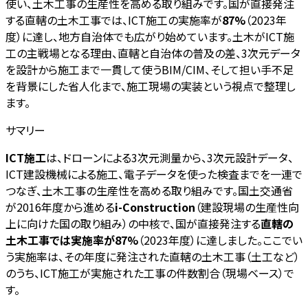
使い、土木工事の生産性を高める取り組みです。国が直接発注
する直轄の土木工事では、ICT施工の実施率が
87%
（2023年
度）に達し、地方自治体でも広がり始めています。土木がICT施
工の主戦場となる理由、直轄と自治体の普及の差、3次元データ
を設計から施工まで一貫して使うBIM/CIM、そして担い手不足
を背景にした省人化まで、施工現場の実装という視点で整理し
ます。
サマリー
ICT施工
は、ドローンによる3次元測量から、3次元設計データ、
ICT建設機械による施工、電子データを使った検査までを一連で
つなぎ、土木工事の生産性を高める取り組みです。国土交通省
が2016年度から進める
i-Construction
（建設現場の生産性向
上に向けた国の取り組み）の中核で、国が直接発注する
直轄の
土木工事では実施率が87%
（2023年度）に達しました。ここでい
う実施率は、その年度に発注された直轄の土木工事（土工など）
のうち、ICT施工が実施された工事の件数割合（現場ベース）で
す。