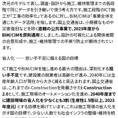
次元のモデルで表し、調査・設計から施工、維持管理までの各段
階で同じデータを引き継いで使う考え方です。施工段階のICT施
工が「工事の効率化」であるのに対し、BIM/CIMは「事業全体を
通じたデータ活用」を指します。国土交通省は、小規模なものや
災害復旧などを除く
直轄の公共事業で、2023年度から
BIM/CIMを原則適用
としました。設計の可視化による関係者間
の合意形成や、施工・維持管理での手戻り防止が期待されてい
ます。
省人化 ── 担い手不足に備える国の目標
ICT施工やBIM/CIMを推し進める最大の理由は、深刻化する
担
い手不足
です。建設業の就業者は高齢化が進み、2040年には生
産年齢人口が現在から大きく減ると見込まれます。国土交通省
は、これまでのi-Constructionを発展させた
i-Construction
2.0
として、施工現場のオートメーション化を進め、
2040年度まで
に建設現場の省人化を少なくとも3割（生産性1.5倍以上、2023
年度比）
とする目標を掲げています。これは施工現場の省人化を
示す国の目標で、少ない人数でも社会インフラの整備・維持を続