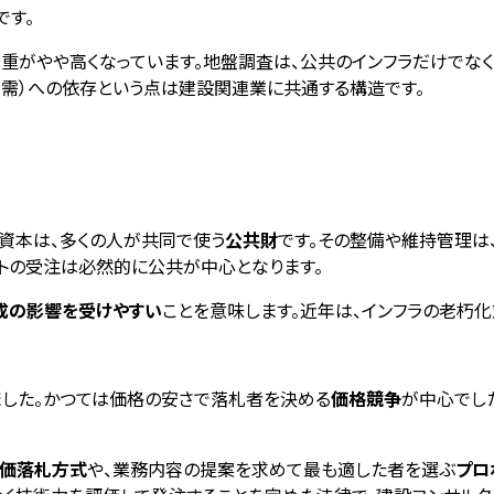
です。
比重がやや高くなっています。地盤調査は、公共のインフラだけでな
需）への依存という点は建設関連業に共通する構造です。
資本は、多くの人が共同で使う
公共財
です。その整備や維持管理は
トの受注は必然的に公共が中心となります。
成の影響を受けやすい
ことを意味します。近年は、インフラの老朽
ました。かつては価格の安さで落札者を決める
価格競争
が中心でし
価落札方式
や、業務内容の提案を求めて最も適した者を選ぶ
プロ