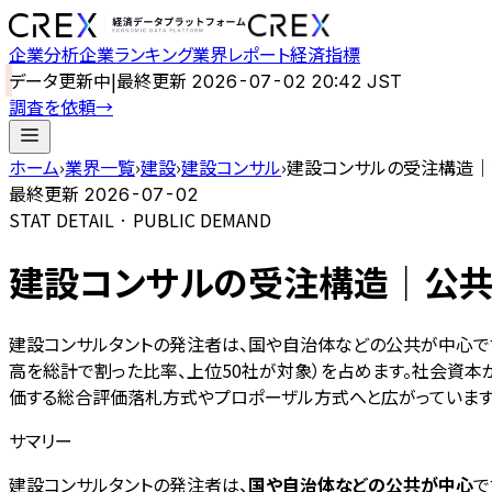
企業分析
企業ランキング
業界レポート
経済指標
データ更新中
|
最終更新
2026-07-02 20:42 JST
調査を依頼
→
ホーム
›
業界一覧
›
建設
›
建設コンサル
›
建設コンサルの受注構造｜公
最終更新
2026-07-02
STAT DETAIL · PUBLIC DEMAND
建設コンサルの受注構造｜公共依
建設コンサルタントの発注者は、国や自治体などの公共が中心です。
高を総計で割った比率、上位50社が対象）を占めます。社会資
価する総合評価落札方式やプロポーザル方式へと広がっています
サマリー
建設コンサルタントの発注者は、
国や自治体などの公共が中心
で