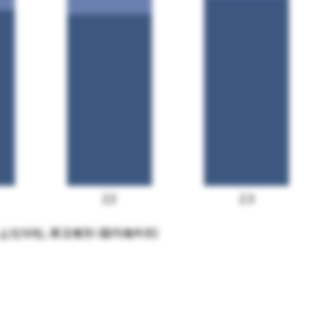
22
23
上位50社、発注者別・国内海外別）