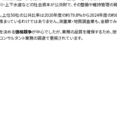
河川・上下水道などの社会資本が公共財で、その整備や維持管理の
50社の公共比率は2020年度の約79.8%から2024年度の約81
強まっているわけではありません。測量業・地質調査業も、金額で
を決める
価格競争
が中心でしたが、業務の品質を確保するため、
コンサルタント業務の調達で重視されています。