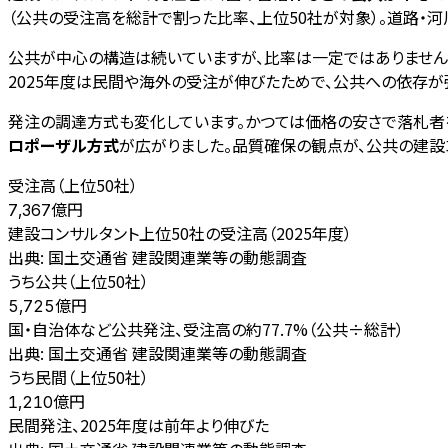
（公共の受注高を総計で割った比率、上位50社が対象）。道路・
公共が中心の構造は続いていますが、比率は一定ではありません。上位
2025年度は民間や海外の受注が伸びたためで、公共への依存が
発注の調達方式も変化しています。かつては価格の安さで落札者
ロポーザル方式
が広がりました。品質確保の観点が、公共の建設
受注高（上位50社）
億円
7,367
建設コンサルタント上位50社の受注高（2025年度）
出典:
国土交通省 建設関連業等の動態調査
うち公共（上位50社）
億円
5,725
国・自治体など公共発注、受注高の約77.7%（公共÷総計）
出典:
国土交通省 建設関連業等の動態調査
うち民間（上位50社）
億円
1,210
民間発注、2025年度は前年より伸びた