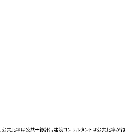
象、公共比率は公共÷総計）。建設コンサルタントは公共比率が約