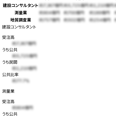
建設コンサルタント
約7,367億円
約5,725億円
約1,210億円
測量業
約904億円
約700億円
約189億円
地質調査業
約757億円
約502億円
約254億円
建設コンサルタント
受注高
約7,367億円
うち公共
約5,725億円
うち民間
約1,210億円
公共比率
約77.7%
測量業
受注高
約904億円
うち公共