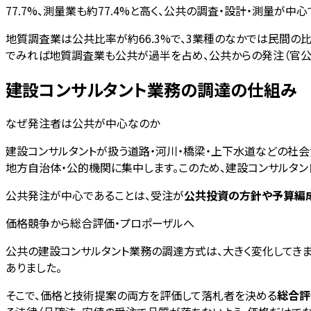
77.7%、測量業も約77.4%と高く、公共の調査・設計・測量が中心
地質調査業は公共比率が約66.3%で、3業種のなかでは民間の
でみれば地質調査業も公共が過半を占め、公共からの発注（官公
建設コンサルタント業務の調達の仕組み
なぜ発注者は公共が中心なのか
建設コンサルタントが扱う道路・河川・橋梁・上下水道などの社会
地方自治体・公的機関に集中します。このため、建設コンサルタン
公共発注が中心であることは、受注が
公共投資の方針や予算編
価格競争から総合評価・プロポーザルへ
公共の建設コンサルタント業務の調達方式は、大きく変化してき
ありました。
そこで、価格と技術提案の両方を評価して落札者を決める
総合評