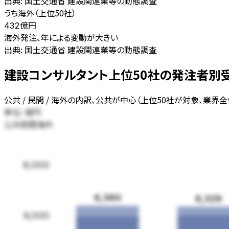
出典:
国土交通省 建設関連業等の動態調査
うち海外（上位50社）
億円
432
海外発注、年による変動が大きい
出典:
国土交通省 建設関連業等の動態調査
建設コンサルタント上位50社の発注者別受注高
公共 / 民間 / 海外の内訳、公共が中心（上位50社が対象、業界
単位:
億円
公共
民間
海外
8,000
6,360
6,329
6,000