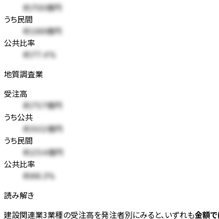
約700億円
うち民間
約189億円
公共比率
約77.4%
地質調査業
受注高
約757億円
うち公共
約502億円
うち民間
約254億円
公共比率
約66.3%
読み解き
建設関連業3業種の受注高を発注者別にみると、いずれも
金額で