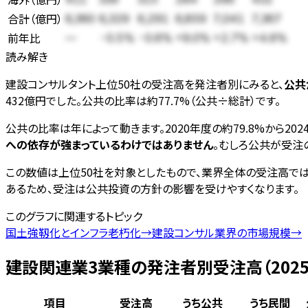
合計（
億円
）
6,360
6,329
6,291
6,859
7,041
7,367
前年比
—
-0.5%
-0.6%
+9.0%
+2.7%
+4.6%
読み解き
建設コンサルタント上位50社の受注高を発注者別にみると、
公共
432億円でした。公共の比率は約77.7%（公共÷総計）です。
公共の比率は年によって動きます。2020年度の約79.8%から20
への依存が強まっているわけではありません
。むしろ公共が受注
この数値は上位50社を対象としたもので、業界全体の受注高で
あるため、受注は公共投資の方針の影響を受けやすくなります。
このグラフに関連するトピック
国土強靱化とインフラ老朽化
→
建設コンサル業界の市場規模
→
建設関連業3業種の発注者別受注高（2025
項目
受注高
うち公共
うち民間