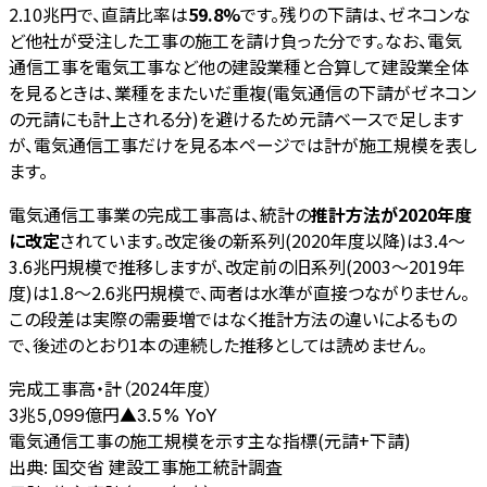
2.10兆円で、直請比率は
59.8%
です。残りの下請は、ゼネコンな
ど他社が受注した工事の施工を請け負った分です。なお、電気
通信工事を電気工事など他の建設業種と合算して建設業全体
を見るときは、業種をまたいだ重複(電気通信の下請がゼネコン
の元請にも計上される分)を避けるため元請ベースで足します
が、電気通信工事だけを見る本ページでは計が施工規模を表し
ます。
電気通信工事業の完成工事高は、統計の
推計方法が2020年度
に改定
されています。改定後の新系列(2020年度以降)は3.4〜
3.6兆円規模で推移しますが、改定前の旧系列(2003〜2019年
度)は1.8〜2.6兆円規模で、両者は水準が直接つながりません。
この段差は実際の需要増ではなく推計方法の違いによるもの
で、後述のとおり1本の連続した推移としては読めません。
完成工事高・計（2024年度）
億円
3兆5,099
▲
3.5
% YoY
電気通信工事の施工規模を示す主な指標(元請+下請)
出典:
国交省 建設工事施工統計調査