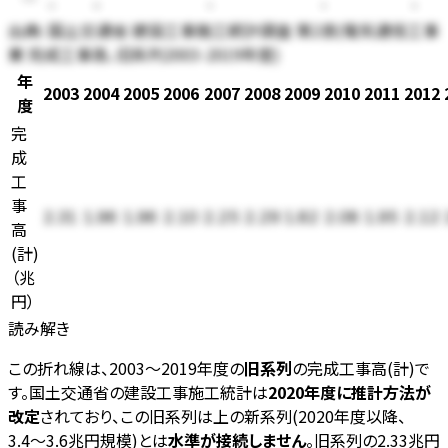
03
05
10
15
19
出典:
国土交通省 建設工事施工統計調査 第2表(電気通信工事
業 完成工事高、旧系列2003-2019年度)
年
2003
2004
2005
2006
2007
2008
2009
2010
2011
2012
度
完
成
工
事
2.31
1.96
1.96
2.10
2.25
2.29
1.82
2.08
1.95
2.12
高
(計)
（
兆
円
）
読み解き
この折れ線は、2003〜2019年度の
旧系列
の完成工事高(計)で
す。国土交通省の建設工事施工統計は
2020年度に推計方法が
改定
されており、この旧系列は上の新系列(2020年度以降、
3.4〜3.6兆円規模)とは
水準が接続しません
。旧系列の2.33兆円