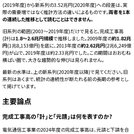
(2019年度)から新系列の3.52兆円(2020年度)への段差は、実
際の需要増ではなく推計方法の違いによるものです。
両者を1本
の連続した推移として読むことはできません
。
旧系列の範囲(2003〜2019年度)だけで見ると、完成工事高
(計)は
1.8〜2.6兆円規模
で推移しました。2009年度の
約1.82兆
円
(1兆8,153億円)を底に、2013年度の
約2.62兆円
(2兆6,249億
円)が山で、2019年度は約2.33兆円でした。この期間はおおむね
横ばい圏で、大きな趨勢的な伸びは見られません。
最新の水準は、上の新系列(2020年度以降)で見てください。旧
系列はあくまで、統計の連続性が断たれる前の長期の参考とし
て掲げています。
主要論点
完成工事高の「計」と「元請」は何を表すのか?
電気通信工事業の2024年度の完成工事高は、元請と下請を合