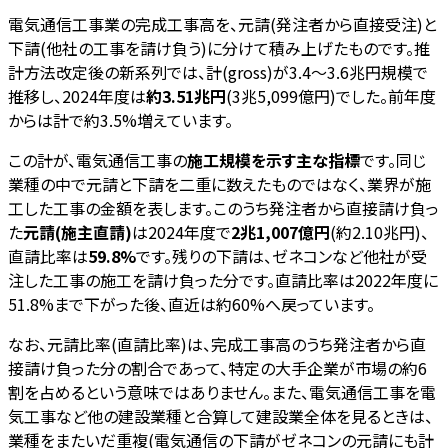
電気通信工事業の完成工事高を、元請(発注者から直接受注)と
下請(他社の工事を請け負う)に分けて積み上げたものです。推
計方法改定後の新系列では、計(gross)が3.4〜3.6兆円規模で
推移し、2024年度は
約3.51兆円
(3兆5,099億円)でした。前年度
からは計で約3.5%増えています。
この計が、電気通信工事の
施工規模を示す主な指標
です。同じ
業種の中で元請と下請を二重に数えたものではなく、業界が施
工した工事の金額を表します。このうち発注者から直接請け負っ
た
元請(施主直請)
は2024年度で
2兆1,007億円
(約2.10兆円)、
直請比率は
59.8%
です。残りの下請は、ゼネコンなど他社が受
注した工事の施工を請け負った分です。直請比率は2022年度に
51.8%まで下がった後、直近は約60%へ戻っています。
なお、元請比率(直請比率)は、完成工事高のうち発注者から直
接請け負った分の割合であって、特定の大手企業が市場の約6
割を占めるという意味ではありません。また、電気通信工事を電
気工事など他の建設業種と合算して建設業全体を見るときは、
業種をまたいだ重複(電気通信の下請がゼネコンの元請にも計