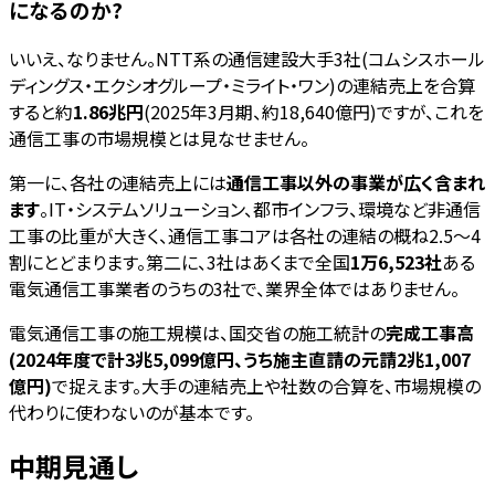
になるのか?
いいえ、なりません。NTT系の通信建設大手3社(コムシスホール
ディングス・エクシオグループ・ミライト・ワン)の連結売上を合算
すると約
1.86兆円
(2025年3月期、約18,640億円)ですが、これを
通信工事の市場規模とは見なせません。
第一に、各社の連結売上には
通信工事以外の事業が広く含まれ
ます
。IT・システムソリューション、都市インフラ、環境など非通信
工事の比重が大きく、通信工事コアは各社の連結の概ね2.5〜4
割にとどまります。第二に、3社はあくまで全国
1万6,523社
ある
電気通信工事業者のうちの3社で、業界全体ではありません。
電気通信工事の施工規模は、国交省の施工統計の
完成工事高
(2024年度で計3兆5,099億円、うち施主直請の元請2兆1,007
億円)
で捉えます。大手の連結売上や社数の合算を、市場規模の
代わりに使わないのが基本です。
中期見通し