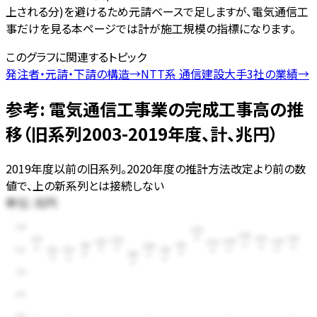
上される分)を避けるため元請ベースで足しますが、電気通信工
事だけを見る本ページでは計が施工規模の指標になります。
このグラフに関連するトピック
発注者・元請・下請の構造
→
NTT系 通信建設大手3社の業績
→
参考: 電気通信工事業の完成工事高の推
移（旧系列2003-2019年度、計、兆円）
2019年度以前の旧系列。2020年度の推計方法改定より前の数
値で、上の新系列とは接続しない
単位:
兆円
3.00
2.62
2.42
2.33
2.33
2.31
2.29
2.25
2.24
2.24
2.22
2.12
2.10
2.08
2.25
1.96
1.96
1.95
1.82
1.50
0.75
0.00