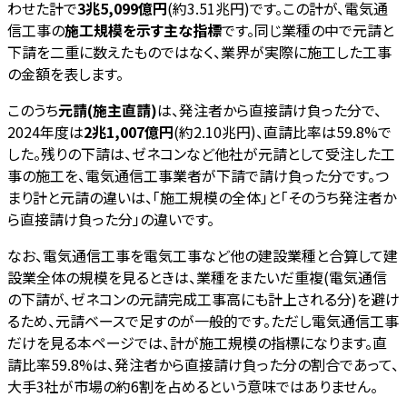
わせた計で
3兆5,099億円
(約3.51兆円)です。この計が、電気通
信工事の
施工規模を示す主な指標
です。同じ業種の中で元請と
下請を二重に数えたものではなく、業界が実際に施工した工事
の金額を表します。
このうち
元請(施主直請)
は、発注者から直接請け負った分で、
2024年度は
2兆1,007億円
(約2.10兆円)、直請比率は59.8%で
した。残りの下請は、ゼネコンなど他社が元請として受注した工
事の施工を、電気通信工事業者が下請で請け負った分です。つ
まり計と元請の違いは、「施工規模の全体」と「そのうち発注者か
ら直接請け負った分」の違いです。
なお、電気通信工事を電気工事など他の建設業種と合算して建
設業全体の規模を見るときは、業種をまたいだ重複(電気通信
の下請が、ゼネコンの元請完成工事高にも計上される分)を避け
るため、元請ベースで足すのが一般的です。ただし電気通信工事
だけを見る本ページでは、計が施工規模の指標になります。直
請比率59.8%は、発注者から直接請け負った分の割合であって、
大手3社が市場の約6割を占めるという意味ではありません。