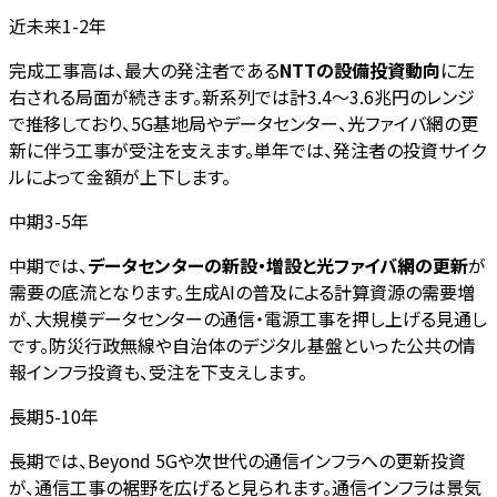
近未来1-2年
完成工事高は、最大の発注者である
NTTの設備投資動向
に左
右される局面が続きます。新系列では計3.4〜3.6兆円のレンジ
で推移しており、5G基地局やデータセンター、光ファイバ網の更
新に伴う工事が受注を支えます。単年では、発注者の投資サイク
ルによって金額が上下します。
中期3-5年
中期では、
データセンターの新設・増設と光ファイバ網の更新
が
需要の底流となります。生成AIの普及による計算資源の需要増
が、大規模データセンターの通信・電源工事を押し上げる見通し
です。防災行政無線や自治体のデジタル基盤といった公共の情
報インフラ投資も、受注を下支えします。
長期5-10年
長期では、Beyond 5Gや次世代の通信インフラへの更新投資
が、通信工事の裾野を広げると見られます。通信インフラは景気