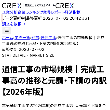
企業分析
企業ランキング
業界レポート
経済指標
データ更新中
|
最終更新
2026-07-02 20:42 JST
調査を依頼
→
ホーム
›
業界一覧
›
建設
›
通信工事
›
通信工事の市場規模｜完成
工事高の推移と元請・下請の内訳【2026年版】
最終更新
2026-07-02
STAT DETAIL · MARKET SIZE
通信工事の市場規模｜完成工
事高の推移と元請・下請の内訳
【2026年版】
電気通信工事業の2024年度の完成工事高は、元請と下請を合