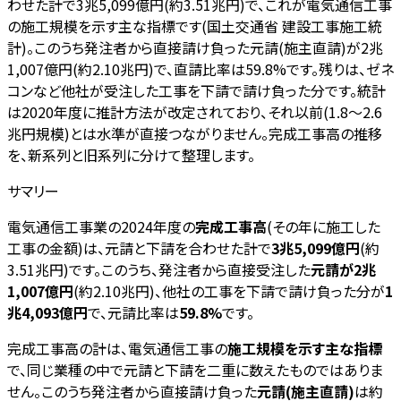
わせた計で3兆5,099億円(約3.51兆円)で、これが電気通信工事
の施工規模を示す主な指標です(国土交通省 建設工事施工統
計)。このうち発注者から直接請け負った元請(施主直請)が2兆
1,007億円(約2.10兆円)で、直請比率は59.8%です。残りは、ゼネ
コンなど他社が受注した工事を下請で請け負った分です。統計
は2020年度に推計方法が改定されており、それ以前(1.8〜2.6
兆円規模)とは水準が直接つながりません。完成工事高の推移
を、新系列と旧系列に分けて整理します。
サマリー
電気通信工事業の2024年度の
完成工事高
(その年に施工した
工事の金額)は、元請と下請を合わせた計で
3兆5,099億円
(約
3.51兆円)です。このうち、発注者から直接受注した
元請が2兆
1,007億円
(約2.10兆円)、他社の工事を下請で請け負った分が
1
兆4,093億円
で、元請比率は
59.8%
です。
完成工事高の計は、電気通信工事の
施工規模を示す主な指標
で、同じ業種の中で元請と下請を二重に数えたものではありま
せん。このうち発注者から直接請け負った
元請(施主直請)
は約