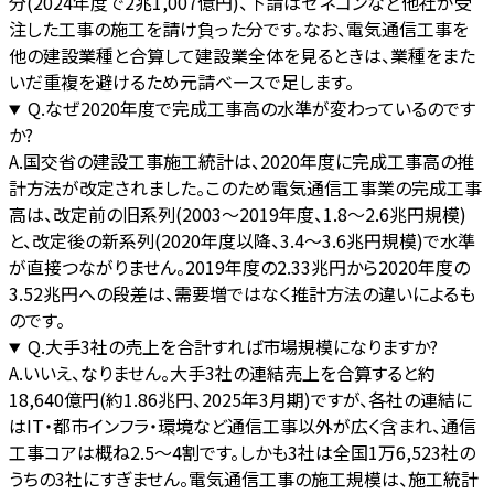
分(2024年度で2兆1,007億円)、下請はゼネコンなど他社が受
注した工事の施工を請け負った分です。なお、電気通信工事を
他の建設業種と合算して建設業全体を見るときは、業種をまた
いだ重複を避けるため元請ベースで足します。
Q.
なぜ2020年度で完成工事高の水準が変わっているのです
か?
A.
国交省の建設工事施工統計は、2020年度に完成工事高の推
計方法が改定されました。このため電気通信工事業の完成工事
高は、改定前の旧系列(2003〜2019年度、1.8〜2.6兆円規模)
と、改定後の新系列(2020年度以降、3.4〜3.6兆円規模)で水準
が直接つながりません。2019年度の2.33兆円から2020年度の
3.52兆円への段差は、需要増ではなく推計方法の違いによるも
のです。
Q.
大手3社の売上を合計すれば市場規模になりますか?
A.
いいえ、なりません。大手3社の連結売上を合算すると約
18,640億円(約1.86兆円、2025年3月期)ですが、各社の連結に
はIT・都市インフラ・環境など通信工事以外が広く含まれ、通信
工事コアは概ね2.5〜4割です。しかも3社は全国1万6,523社の
うちの3社にすぎません。電気通信工事の施工規模は、施工統計