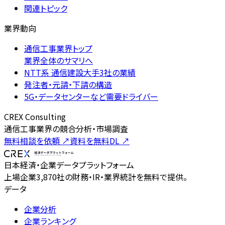
関連トピック
業界動向
通信工事業界トップ
業界全体のサマリへ
NTT系 通信建設大手3社の業績
発注者・元請・下請の構造
5G・データセンターなど需要ドライバー
CREX Consulting
通信工事業界の競合分析・市場調査
無料相談を依頼
↗
資料を無料DL
↗
日本経済・企業データプラットフォーム
上場企業3,870社の財務・IR・業界統計を無料で提供。
データ
企業分析
企業ランキング