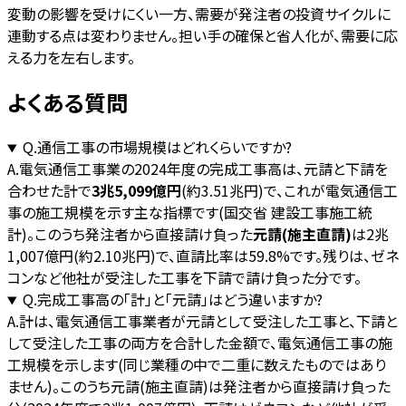
変動の影響を受けにくい一方、需要が発注者の投資サイクルに
連動する点は変わりません。担い手の確保と省人化が、需要に応
える力を左右します。
よくある質問
Q.
通信工事の市場規模はどれくらいですか?
A.
電気通信工事業の2024年度の完成工事高は、元請と下請を
合わせた計で
3兆5,099億円
(約3.51兆円)で、これが電気通信工
事の施工規模を示す主な指標です(国交省 建設工事施工統
計)。このうち発注者から直接請け負った
元請(施主直請)
は2兆
1,007億円(約2.10兆円)で、直請比率は59.8%です。残りは、ゼネ
コンなど他社が受注した工事を下請で請け負った分です。
Q.
完成工事高の「計」と「元請」はどう違いますか?
A.
計は、電気通信工事業者が元請として受注した工事と、下請と
して受注した工事の両方を合計した金額で、電気通信工事の施
工規模を示します(同じ業種の中で二重に数えたものではあり
ません)。このうち元請(施主直請)は発注者から直接請け負った