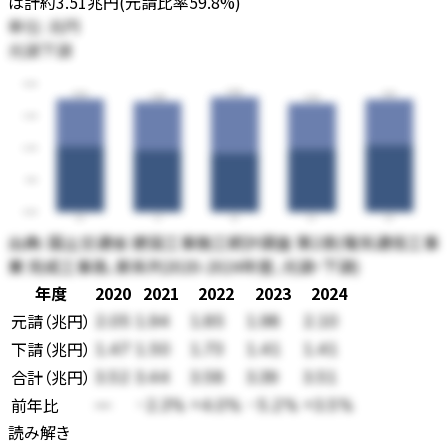
は計約3.51兆円(元請比率59.8%)
単位:
兆円
元請
下請
4.00
3.58
3.52
3.51
3.44
3.39
3.00
2.00
1.00
0.00
20
21
22
23
24
出典:
国土交通省 建設工事施工統計調査 第2表(電気通信工事
業 完成工事高、新系列2020-2024年度、元請・下請)
年度
2020
2021
2022
2023
2024
元請
（
兆円
）
2.05
1.94
1.85
1.98
2.10
下請
（
兆円
）
1.47
1.50
1.73
1.41
1.41
合計（
兆円
）
3.52
3.44
3.58
3.39
3.51
前年比
—
-2.3%
+4.0%
-5.2%
+3.5%
読み解き