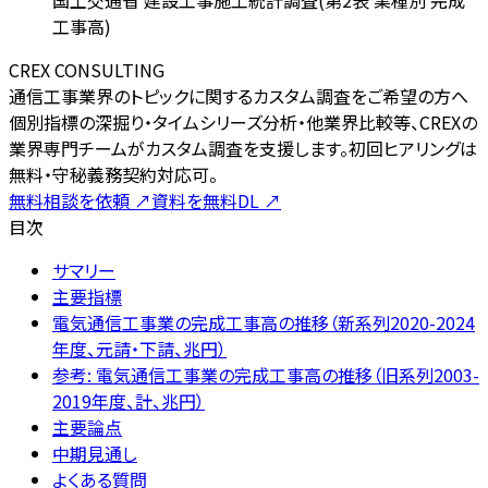
工事高)
CREX CONSULTING
通信工事業界のトピックに関するカスタム調査をご希望の方へ
個別指標の深掘り・タイムシリーズ分析・他業界比較等、CREXの
業界専門チームがカスタム調査を支援します。初回ヒアリングは
無料・守秘義務契約対応可。
無料相談を依頼
↗
資料を無料DL
↗
目次
サマリー
主要指標
電気通信工事業の完成工事高の推移（新系列2020-2024
年度、元請・下請、兆円）
参考: 電気通信工事業の完成工事高の推移（旧系列2003-
2019年度、計、兆円）
主要論点
中期見通し
よくある質問