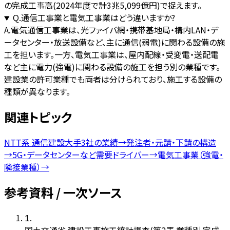
の完成工事高(2024年度で計3兆5,099億円)で捉えます。
Q.
通信工事業と電気工事業はどう違いますか?
A.
電気通信工事業は、光ファイバ網・携帯基地局・構内LAN・デ
ータセンター・放送設備など、主に通信(弱電)に関わる設備の施
工を担います。一方、電気工事業は、屋内配線・受変電・送配電
など主に電力(強電)に関わる設備の施工を担う別の業種です。
建設業の許可業種でも両者は分けられており、施工する設備の
種類が異なります。
関連トピック
NTT系 通信建設大手3社の業績
→
発注者・元請・下請の構造
→
5G・データセンターなど需要ドライバー
→
電気工事業（強電・
隣接業種）
→
参考資料 / 一次ソース
1
.
国土交通省 建設工事施工統計調査(第2表 業種別 完成