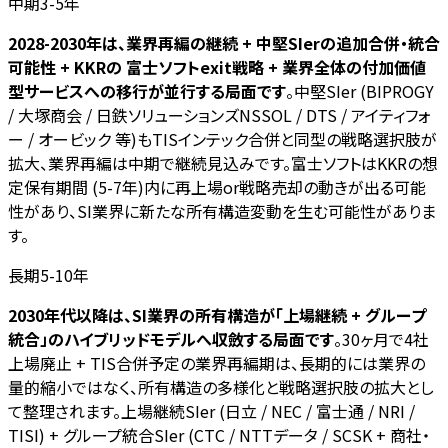
中期3-5年
2028-2030年は、業界再編の継続 + 中堅SIerの追加合併・統合
可能性 + KKRの 富士ソフトexit戦略 + 業界全体の付加価値
型サービスへの移行が並行する局面です
。中堅SIer (BIPROGY
/ 大塚商会 / 日鉄ソリューションズNSSOL / DTS / アイティフォ
ー / オービック 等)もTISインテック合併と同型の戦略選択肢が
拡大、業界再編は中期で継続見込みです。富士ソフトはKKRの想
定保有期間 (5-7年)内に再上場or戦略売却の動きが出る可能
性があり、SI業界に新たな所有構造変動を生む可能性がありま
す。
長期5-10年
2030年代以降は、SI業界の所有構造が「上場継続 + グループ
統合」のハイブリッドモデルへ収斂する局面です
。30ヶ月で4社
上場廃止 + TIS合併予定の業界再編期は、長期的には業界の
量的縮小ではなく、所有構造の多様化と戦略選択肢の拡大とし
て整理されます。上場継続SIer (日立 / NEC / 富士通 / NRI /
TISI) + グループ統合SIer (CTC / NTTデータ / SCSK + 商社・