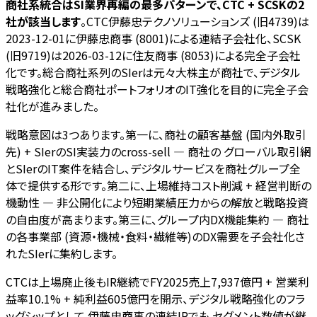
商社系統合はSI業界再編の最多パターンで、CTC + SCSKの2
社が該当します
。CTC伊藤忠テクノソリューションズ (旧4739)は
2023-12-01に伊藤忠商事 (8001)による連結子会社化、SCSK
(旧9719)は2026-03-12に住友商事 (8053)による完全子会社
化です。総合商社系列のSIerは元々大株主が商社で、デジタル
戦略強化と総合商社ポートフォリオのIT強化を目的に完全子会
社化が進みました。
戦略意図は3つあります。第一に、商社の顧客基盤 (国内外取引
先) + SIerのSI実装力のcross-sell — 商社の グローバル取引網
とSIerのIT案件を結合し、デジタルサービスを商社グループ全
体で提供する形です。第二に、上場維持コスト削減 + 経営判断の
機動性 — 非公開化により短期業績圧力からの解放と戦略投資
の自由度が高まります。第三に、グループ内DX機能集約 — 商社
の各事業部 (資源・機械・食料・繊維等)のDX需要を子会社化さ
れたSIerに集約します。
CTCは上場廃止後もIR継続でFY2025売上7,937億円 + 営業利
益率10.1% + 純利益605億円を開示、デジタル戦略強化のフラ
ッグシップとして 伊藤忠商事の連結IRでも セグメント数値が継