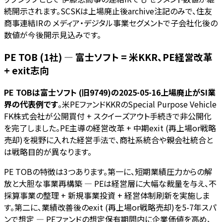
続開示されます。SCSKは上場廃止後archive注記のみで、住友
商事連結IRの メディア・デジタル事業セグメントで子会社化後の
数値が今後開示見込みです。
PE TOB (1社) — 富士ソフト = 米KKR、PE経営改革
+ exit志向
PE TOBは富士ソフト (旧9749)の2025-05-16上場廃止がSI業
界の代表例です
。米PEファンドKKRのSpecial Purpose Vehicle
FK株式会社が公開買付 + スクイーズアウト手続きで非公開化
を完了しました。PE主導の経営改革 + 中期exit (再上場or戦略
売却)を視野に入れた経営手法で、商社系統合や親会社統合と
は戦略目的が異なります。
PE TOBの特徴は3つあります。第一に、短期業績圧力からの解
放と大胆な事業再構築 — PEは経営層に大幅な裁量を与え、不
採算事業の整理 + 新規事業投資 + 経営体制刷新を実施しま
す。第二に、業績改善後のexit (再上場or戦略売却)を5-7年スパ
ンで想定 — PEファンドの想定保有期間内に企業価値を高め、