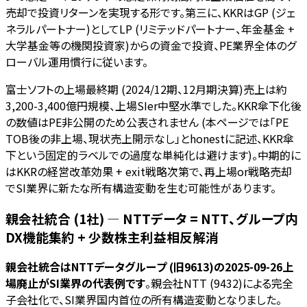
売却で投資リターンを実現する形です。第三に、KKRはGP (ジェ
ネラルパートナー)としてLP (リミテッドパートナー、年金基金 +
大学基金等の機関投資家)からの資金で投資、PE業界全体のグ
ローバル運用慣行に従います。
富士ソフトの上場最終期 (2024/12期、12月期決算)売上は約
3,200-3,400億円規模、上場SIer中堅水準でした。KKR傘下化後
の数値はPE非公開のため公表されません (本ページでは「PE
TOB後の非上場、現状売上開示なし」とhonestに記述、KKR傘
下という固定的ラベルでの過度な単純化は避けます)。中期的に
はKKRの経営改革効果 + exit戦略次第で、再上場or戦略売却
でSI業界に新たな所有構造変動を生む可能性があります。
親会社統合 (1社) — NTTデータ = NTT、グループ内
DX機能集約 + 少数株主利益相反解消
親会社統合はNTTデータグループ (旧9613)の2025-09-26上
場廃止がSI業界の代表例です
。親会社NTT (9432)による完全
子会社化で、SI業界国内首位の所有構造変動となりました。