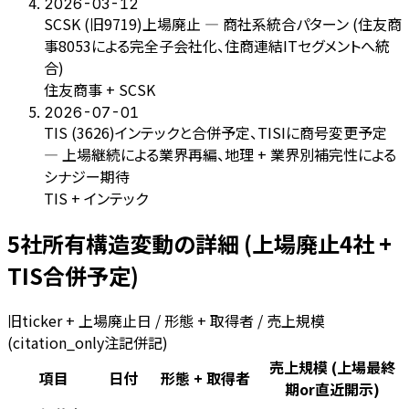
2026-03-12
SCSK (旧9719)上場廃止 — 商社系統合パターン (住友商
事8053による完全子会社化、住商連結ITセグメントへ統
合)
住友商事 + SCSK
2026-07-01
TIS (3626)インテックと合併予定、TISIに商号変更予定
— 上場継続による業界再編、地理 + 業界別補完性による
シナジー期待
TIS + インテック
5社所有構造変動の詳細 (上場廃止4社 +
TIS合併予定)
旧ticker + 上場廃止日 / 形態 + 取得者 / 売上規模
(citation_only注記併記)
売上規模 (上場最終
項目
日付
形態 + 取得者
期or直近開示)