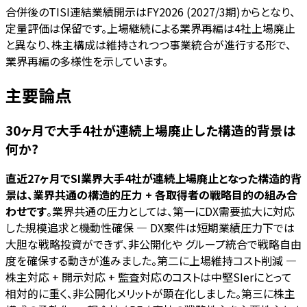
合併後のTISI連結業績開示はFY2026 (2027/3期)からとなり、
定量評価は保留です。上場継続による業界再編は4社上場廃止
と異なり、株主構成は維持されつつ事業統合が進行する形で、
業界再編の多様性を示しています。
主要論点
30ヶ月で大手4社が連続上場廃止した構造的背景は
何か?
直近27ヶ月でSI業界大手4社が連続上場廃止となった構造的背
景は、業界共通の構造的圧力 + 各取得者の戦略目的の組み合
わせです
。業界共通の圧力としては、第一にDX需要拡大に対応
した規模追求と機動性確保 — DX案件は短期業績圧力下では
大胆な戦略投資ができず、非公開化や グループ統合で戦略自由
度を確保する動きが進みました。第二に上場維持コスト削減 —
株主対応 + 開示対応 + 監査対応のコストは中堅SIerにとって
相対的に重く、非公開化メリットが顕在化しました。第三に株主