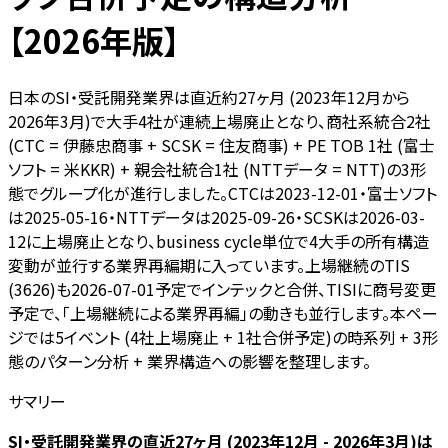
【2026年版】
日本のSI・受託開発業界は直近約27ヶ月 (2023年12月から
2026年3月)で大手4社が連続上場廃止となり、商社系統合2社
(CTC = 伊藤忠商事 + SCSK = 住友商事) + PE TOB 1社 (富士
ソフト = 米KKR) + 親会社統合1社 (NTTデータ = NTT)の3形
態でグループ化が進行しました。CTCは2023-12-01・富士ソフト
は2025-05-16・NTTデータは2025-09-26・SCSKは2026-03-
12に上場廃止となり、business cycle単位で4大手の所有構造
変動が並行する業界再編期に入っています。上場継続のTIS
(3626)も2026-07-01予定でインテックと合併、TISIに商号変更
予定で、「上場継続による業界再編」の動きも並行します。本ペー
ジでは5イベント (4社上場廃止 + 1社合併予定)の時系列 + 3形
態のパターン分析 + 業界構造への影響を整理します。
サマリー
SI・受託開発業界の直近27ヶ月 (2023年12月 - 2026年3月)は