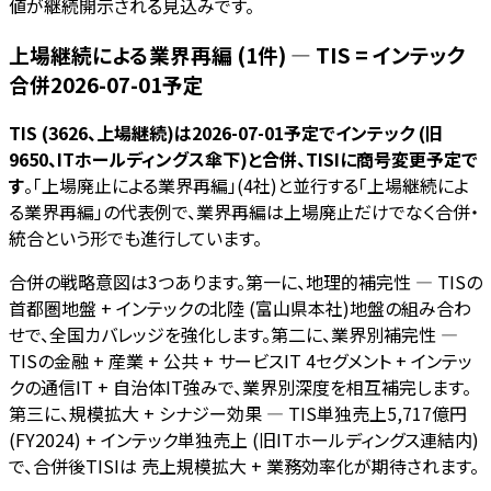
値が継続開示される見込みです。
上場継続による業界再編 (1件) — TIS = インテック
合併2026-07-01予定
TIS (3626、上場継続)は2026-07-01予定でインテック (旧
9650、ITホールディングス傘下)と合併、TISIに商号変更予定で
す
。「上場廃止による業界再編」(4社)と並行する「上場継続によ
る業界再編」の代表例で、業界再編は上場廃止だけでなく合併・
統合という形でも進行しています。
合併の戦略意図は3つあります。第一に、地理的補完性 — TISの
首都圏地盤 + インテックの北陸 (富山県本社)地盤の組み合わ
せで、全国カバレッジを強化します。第二に、業界別補完性 —
TISの金融 + 産業 + 公共 + サービスIT 4セグメント + インテッ
クの通信IT + 自治体IT強みで、業界別深度を相互補完します。
第三に、規模拡大 + シナジー効果 — TIS単独売上5,717億円
(FY2024) + インテック単独売上 (旧ITホールディングス連結内)
で、合併後TISIは 売上規模拡大 + 業務効率化が期待されます。