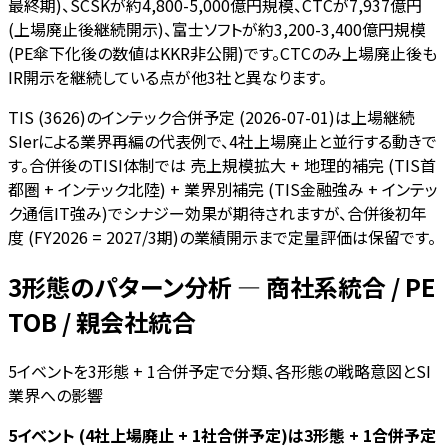
最終期)、SCSKが約4,800-5,000億円規模、CTCが7,937億円
(上場廃止後継続開示)、富士ソフトが約3,200-3,400億円規模
(PE傘下化後の数値はKKR非公開)です。CTCのみ上場廃止後も
IR開示を継続している点が他3社と異なります。
TIS (3626)のインテック合併予定 (2026-07-01)は上場継続
SIerによる業界再編の代表例で、4社上場廃止と並行する動きで
す。合併後のTISI体制では 売上規模拡大 + 地理的補完 (TIS首
都圏 + インテック北陸) + 業界別補完 (TIS金融強み + インテッ
ク通信IT強み)でシナジー効果が期待されますが、合併後初年
度 (FY2026 = 2027/3期)の業績開示まで定量評価は保留です。
3形態のパターン分析 — 商社系統合 / PE
TOB / 親会社統合
5イベントを3形態 + 1合併予定で分類、各形態の戦略意図とSI
業界への影響
5イベント (4社上場廃止 + 1社合併予定)は3形態 + 1合併予定