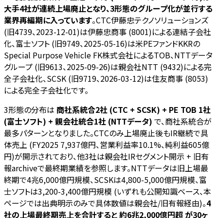
大手4社が連続上場廃止となり、3形態のグループ化が並行する
業界再編期に入っています
。CTC伊藤忠テクノソリューションズ
(旧4739、2023-12-01)は伊藤忠商事 (8001)による連結子会社
化、富士ソフト (旧9749、2025-05-16)は米PEファンドKKRの
Special Purpose Vehicle FK株式会社によるTOB、NTTデータ
グループ (旧9613、2025-09-26)は親会社NTT (9432)による完
全子会社化、SCSK (旧9719、2026-03-12)は住友商事 (8053)
による完全子会社化です。
3形態の分布は
商社系統合2社 (CTC + SCSK) + PE TOB 1社
(富士ソフト) + 親会社統合1社 (NTTデータ)
で、商社系統合が
最多パターンとなりました。CTCのみ上場廃止後もIR継続で具
体売上 (FY2025 7,937億円、営業利益率10.1%、純利益605億
円)が開示されており、他3社は親会社IRセグメント開示 + 旧有
報archiveで最終期業績を参照します。NTTデータは旧上場最
終期で4兆6,000億円規模、SCSKは4,800-5,000億円規模、富
士ソフトは3,200-3,400億円規模 (いずれも公開知識ベース、本
ページでは出典明示のみで具体数値は親会社/旧有報経由)。
4
社の上場最終期売上を合計すると 約6兆2,000億円超 が30ヶ