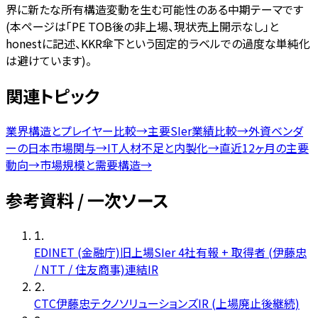
界に新たな所有構造変動を生む可能性のある中期テーマです
(本ページは「PE TOB後の非上場、現状売上開示なし」と
honestに記述、KKR傘下という固定的ラベルでの過度な単純化
は避けています)。
関連トピック
業界構造とプレイヤー比較
→
主要SIer業績比較
→
外資ベンダ
ーの日本市場関与
→
IT人材不足と内製化
→
直近12ヶ月の主要
動向
→
市場規模と需要構造
→
参考資料 / 一次ソース
1
.
EDINET (金融庁)旧上場SIer 4社有報 + 取得者 (伊藤忠
/ NTT / 住友商事)連結IR
2
.
CTC伊藤忠テクノソリューションズIR (上場廃止後継続)