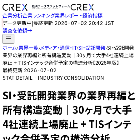
企業分析
企業ランキング
業界レポート
経済指標
データ更新中
|
最終更新
2026-07-02 20:42 JST
調査を依頼
→
ホーム
›
業界一覧
›
メディア・通信・IT
›
SI・受託開発
›
SI・受託開発
業界の業界再編と所有構造変動｜30ヶ月で大手4社連続上場
廃止 + TISインテック合併予定の構造分析【2026年版】
最終更新
2026-07-02
STAT DETAIL · INDUSTRY CONSOLIDATION
SI・受託開発業界の業界再編と
所有構造変動｜30ヶ月で大手
4社連続上場廃止 + TISインテ
ック合併予定の構造分析