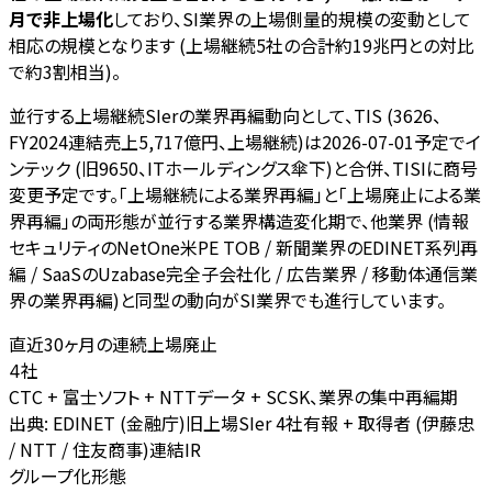
月で非上場化
しており、SI業界の上場側量的規模の変動として
相応の規模となります (上場継続5社の合計約19兆円との対比
で約3割相当)。
並行する上場継続SIerの業界再編動向として、TIS (3626、
FY2024連結売上5,717億円、上場継続)は2026-07-01予定でイ
ンテック (旧9650、ITホールディングス傘下)と合併、TISIに商号
変更予定です。「上場継続による業界再編」と「上場廃止による業
界再編」の両形態が並行する業界構造変化期で、他業界 (情報
セキュリティのNetOne米PE TOB / 新聞業界のEDINET系列再
編 / SaaSのUzabase完全子会社化 / 広告業界 / 移動体通信業
界の業界再編)と同型の動向がSI業界でも進行しています。
直近30ヶ月の連続上場廃止
社
4
CTC + 富士ソフト + NTTデータ + SCSK、業界の集中再編期
出典:
EDINET (金融庁)旧上場SIer 4社有報 + 取得者 (伊藤忠
/ NTT / 住友商事)連結IR
グループ化形態