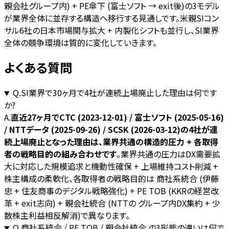
親会社グループ内) + PE傘下 (富士ソフト → exit後)の3モデル
が業界全体に並存する構造へ移行する見通しです。米親SIコン
サル6社の日本市場関与拡大 + 内製化シフトも並行し、SI業界
全体の競争環境は質的に変化していきます。
よくある質問
Q.
SI業界で30ヶ月で4社が連続上場廃止した理由は何です
か?
A.
直近27ヶ月でCTC (2023-12-01) / 富士ソフト (2025-05-16)
/ NTTデータ (2025-09-26) / SCSK (2026-03-12)の4社が連
続上場廃止となった理由は、業界共通の構造的圧力 + 各取得
者の戦略目的の組み合わせです
。業界共通の圧力はDX需要拡
大に対応した規模追求と機動性確保 + 上場維持コスト削減 +
株主構成の柔軟化、各取得者の戦略目的は 商社系統合 (伊藤
忠 + 住友商事のデジタル戦略強化) + PE TOB (KKRの経営改
革 + exit志向) + 親会社統合 (NTTの グループ内DX集約 + 少
数株主利益相反解消)で異なります。
Q.
商社系統合 / PE TOB / 親会社統合 の3形態の違いは何で