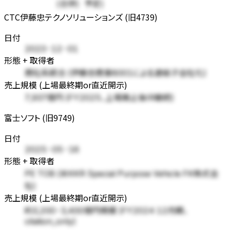
(合併)
予定)
CTC伊藤忠テクノソリューションズ (旧4739)
日付
2023-12-01
形態 + 取得者
商社系統合 (伊藤忠商事8001による連結子会社化)
売上規模 (上場最終期or直近開示)
7,937億円 (FY2025、上場廃止後IR継続)
富士ソフト (旧9749)
日付
2025-05-16
形態 + 取得者
PE TOB (米KKR Special Purpose Vehicle FK株式会
社)
売上規模 (上場最終期or直近開示)
約3,200-3,400億円規模 (FY2024 12月期、
citation_only)