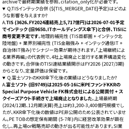
archiveで最終期業績を参照、citation_only化が必要です。
Q.
TISインテック合併 (${TIS_MERGER_DATE}予定)はどのよ
うな影響を与えますか?
A.
TIS (3626、FY2024連結売上5,717億円)は2026-07-01予定
でインテック (旧9650、ITホールディングス傘下)と合併、TISIに
商号変更予定です
。地理的補完性 (TIS首都圏 + インテック北
陸地盤) + 業界別補完性 (TIS金融強み + インテック通信IT +
自治体IT強み)でシナジー効果が期待されます。「上場継続によ
る業界再編」の代表例で、4社上場廃止と並行する業界構造変化
の動きです。合併後のTISI連結業績開示はFY2026 (2027/3期)
からとなり、定量評価は保留です。
Q.
富士ソフトのKKR傘下化後の業績はどうなりましたか?
A.
富士ソフト (旧9749)は2025-05-16に米PEファンドKKRの
Special Purpose Vehicle FK株式会社による公開買付 + ス
クイーズアウト手続きで上場廃止となりました
。上場最終期
(2024/12期、12月期決算)売上は約3,200-3,400億円規模でし
たが、KKR傘下化後の数値はPE非公開のため公表されていませ
ん。PE TOBの想定保有期間 (5-7年)内に経営改革効果が顕在
化し、再上場or戦略売却の動きが出る可能性があります。SI業