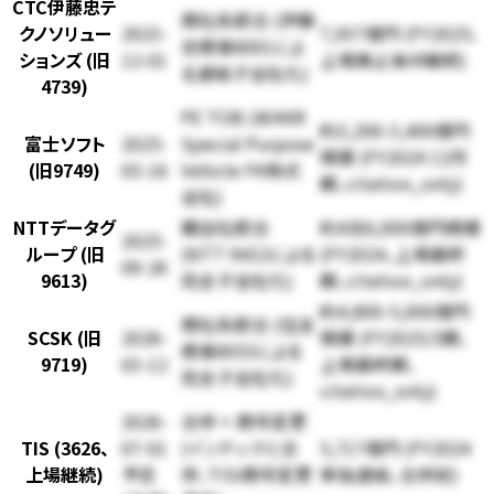
CTC伊藤忠テ
商社系統合 (伊藤
クノソリュー
2023-
7,937億円 (FY2025、
忠商事8001によ
ションズ (旧
12-01
上場廃止後IR継続)
る連結子会社化)
4739)
PE TOB (米KKR
約3,200-3,400億円
富士ソフト
2025-
Special Purpose
規模 (FY2024 12月
(旧9749)
05-16
Vehicle FK株式
期、citation_only)
会社)
NTTデータグ
親会社統合
約4兆6,000億円規模
2025-
ループ (旧
(NTT 9432による
(FY2024、上場最終
09-26
9613)
完全子会社化)
期、citation_only)
約4,800-5,000億円
商社系統合 (住友
SCSK (旧
2026-
規模 (FY2025/3期、
商事8053による
9719)
03-12
上場最終期、
完全子会社化)
citation_only)
2026-
合併 + 商号変更
TIS (3626、
07-01
(インテックと合
5,717億円 (FY2024
上場継続)
予定
併、TISI商号変更
単独連結、合併前)