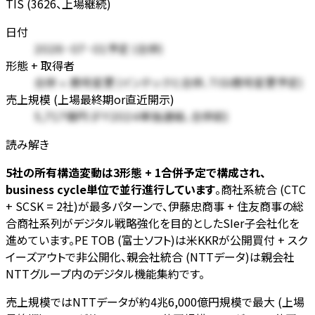
TIS (3626、上場継続)
日付
2026-07-01予定 (合併)
形態 + 取得者
合併 + 商号変更 (インテックと合併、TISI商号変更予定)
売上規模 (上場最終期or直近開示)
5,717億円 (FY2024単独連結、合併前)
読み解き
5社の所有構造変動は3形態 + 1合併予定で構成され、
business cycle単位で並行進行しています
。商社系統合 (CTC
+ SCSK = 2社)が最多パターンで、伊藤忠商事 + 住友商事の総
合商社系列がデジタル戦略強化を目的としたSIer子会社化を
進めています。PE TOB (富士ソフト)は米KKRが公開買付 + スク
イーズアウトで非公開化、親会社統合 (NTTデータ)は親会社
NTTグループ内のデジタル機能集約です。
売上規模ではNTTデータが約4兆6,000億円規模で最大 (上場