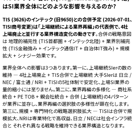
はSI業界全体にどのような影響を与えるのか?
TIS (3626)のインテック (旧9650)との合併予定 (2026-07-01、
TISI商号変更)は「上場継続による業界再編」の代表例で、4社
上場廃止と並行する業界構造変化の動きです
。合併の戦略意図
は 地理的補完性 (TIS首都圏 + インテック北陸) + 業界別補完
性 (TIS金融強み + インテック通信IT + 自治体IT強み) + 規模
拡大 + シナジー効果です。
業界全体への影響は3つあります。第一に、上場継続SIerの数の
維持 — 4社上場廃止 + TIS合併で上場継続 大手SIerは 日立 /
NEC / 富士通 / NRI + TISIの5社体制で安定化、上場SI業界の
量的縮小には至りません。第二に、業界再編の多様化 — 商社系
統合 + PE TOB + 親会社統合 + 合併 (上場継続)の4パターン
が業界に並存し、業界再編の選択肢の多様性が顕在化します。
第三に、規模 + 専門特化の戦略選択肢拡大 — TISIは合併で規
模拡大、NRIは専業特化で高収益、日立 / NECは社会インフラ統
合と それぞれ異なる戦略を維持できる業界構造となります。