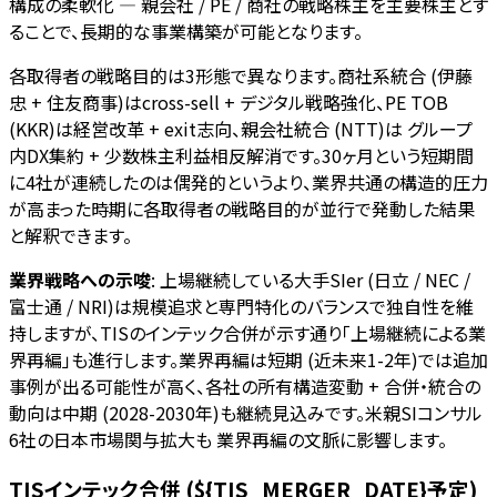
構成の柔軟化 — 親会社 / PE / 商社の戦略株主を主要株主とす
ることで、長期的な事業構築が可能となります。
各取得者の戦略目的は3形態で異なります。商社系統合 (伊藤
忠 + 住友商事)はcross-sell + デジタル戦略強化、PE TOB
(KKR)は経営改革 + exit志向、親会社統合 (NTT)は グループ
内DX集約 + 少数株主利益相反解消です。30ヶ月という短期間
に4社が連続したのは偶発的というより、業界共通の構造的圧力
が高まった時期に各取得者の戦略目的が並行で発動した結果
と解釈できます。
業界戦略への示唆
: 上場継続している大手SIer (日立 / NEC /
富士通 / NRI)は規模追求と専門特化のバランスで独自性を維
持しますが、TISのインテック合併が示す通り「上場継続による業
界再編」も進行します。業界再編は短期 (近未来1-2年)では追加
事例が出る可能性が高く、各社の所有構造変動 + 合併・統合の
動向は中期 (2028-2030年)も継続見込みです。米親SIコンサル
6社の日本市場関与拡大も 業界再編の文脈に影響します。
TISインテック合併 (${TIS_MERGER_DATE}予定)