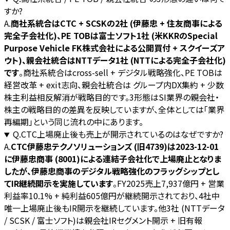
すか?
A.
商社系統合はCTC + SCSKの2社 (伊藤忠 + 住友商事による
完全子会社化)、PE TOBは富士ソフト1社 (米KKRのSpecial
Purpose Vehicle FK株式会社による公開買付 + スクイーズア
ウト)、親会社統合はNTTデータ1社 (NTTによる完全子会社化)
です
。商社系統合はcross-sell + デジタル戦略強化、PE TOBは
経営改革 + exit志向、親会社統合は グループ内DX集約 + 少数
株主利益相反解消が戦略目的です。3形態はSI業界の親会社・
株主の戦略目的の差異を反映していますが、全体としては「業界
再編期」という同じ流れの中にあります。
Q.
CTC上場廃止後も売上が開示されているのはなぜですか?
A.
CTC伊藤忠テクノソリューションズ (旧4739)は2023-12-01
に伊藤忠商事 (8001)による連結子会社化で上場廃止となりま
したが、伊藤忠商事のデジタル戦略強化のフラッグシップとし
てIR継続開示を実施しています
。FY2025売上7,937億円 + 営業
利益率10.1% + 純利益605億円が継続開示されており、4社中
唯一上場廃止後もIR開示を継続しています。他3社 (NTTデータ
/ SCSK / 富士ソフト)は親会社IRセグメント開示 + 旧有報