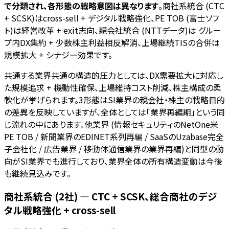
で分類され、各形態の戦略意図は異なります
。商社系統合 (CTC
+ SCSK)はcross-sell + デジタル戦略強化、PE TOB (富士ソフ
ト)は経営改革 + exit志向、親会社統合 (NTTデータ)は グルー
プ内DX集約 + 少数株主利益相反解消、上場継続TISの合併は
規模拡大 + シナジー効果です。
共通する業界共通の構造的圧力としては、DX需要拡大に対応し
た規模追求 + 機動性確保、上場維持コスト削減、株主構成の柔
軟化が挙げられます。3形態はSI業界の親会社・株主の戦略目的
の差異を反映していますが、全体としては「業界再編期」という同
じ流れの中にあります。他業界 (情報セキュリティのNetOne米
PE TOB / 新聞業界のEDINET系列再編 / SaaSのUzabase完全
子会社化 / 広告業界 / 移動体通信業界の業界再編)と同型の動
向がSI業界でも進行しており、業界全体の所有構造変動は今後
も継続見込みです。
商社系統合 (2社) — CTC + SCSK、総合商社のデジ
タル戦略強化 + cross-sell