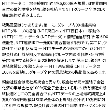
NTTデータは上場最終期で 約4兆6,000億円規模、SI業界国内
首位の量的規模を持ち、親会社統合でNTTグループ全体のDX
機能集約が進みました。
戦略意図は3つあります。第一に、グループ内DX機能集約 —
NTTグループの通信 (NTT東日本 / NTT西日本) + 移動体
(NTTドコモ) + データ (NTTデータ) + 情報通信研究所 等のDX
機能を、NTT連結IRで一元的に統合管理する形です。第二に、少
数株主利益相反解消 — NTTデータの少数株主の利益とNTT
親会社の利益が相反する場面 (グループ内取引価格・配当方針
等)で発生する経営判断の制約を解消します。第三に、親会社の
連結業績にフル取り込み — NTT連結業績にNTTデータの
100%を反映し、グループ全体の意思決定の機動性を高めます。
親会社統合は商社系統合と異なり、親会社が元々連結子会社
化済の事業会社を100%完全子会社化する形で、所有構造の最
終段階としての完全統合です。NTTデータの上場最終期売上4
兆6,000億円規模はSI業界全体の上場5社合計 約19兆円に対
して相当な規模で、親会社統合後のNTT連結IRでセグメント数