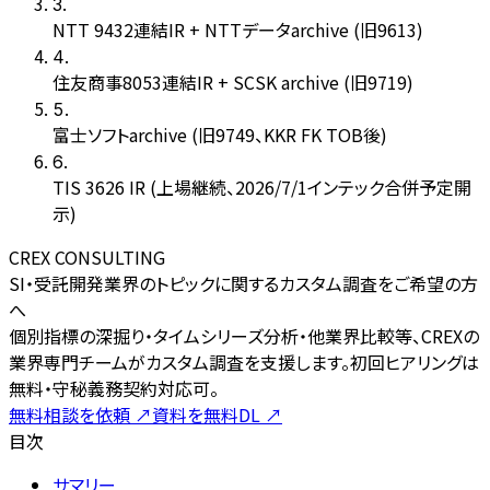
3
.
NTT 9432連結IR + NTTデータarchive (旧9613)
4
.
住友商事8053連結IR + SCSK archive (旧9719)
5
.
富士ソフトarchive (旧9749、KKR FK TOB後)
6
.
TIS 3626 IR (上場継続、2026/7/1インテック合併予定開
示)
CREX CONSULTING
SI・受託開発業界のトピックに関するカスタム調査をご希望の方
へ
個別指標の深掘り・タイムシリーズ分析・他業界比較等、CREXの
業界専門チームがカスタム調査を支援します。初回ヒアリングは
無料・守秘義務契約対応可。
無料相談を依頼
↗
資料を無料DL
↗
目次
サマリー