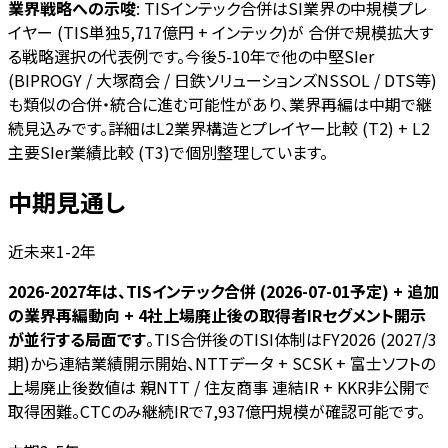
業界戦略への示唆
: TISインテック合併はSI業界の中規模プレ
イヤー (TIS単独5,717億円 + インテック)が 合併で規模拡大す
る戦略選択の代表例です。今後5-10年で他の中堅SIer
(BIPROGY / 大塚商会 / 日鉄ソリューションズNSSOL / DTS等)
も類似の合併・統合に進む可能性があり、業界再編は中期で継
続見込みです。詳細はL2業界構造とプレイヤー比較 (T2) + L2
主要SIer業績比較 (T3)で個別整理しています。
中期見通し
近未来1-2年
2026-2027年は、TISインテック合併 (2026-07-01予定) + 追加
の業界再編動向 + 4社上場廃止後の取得者IRセグメント開示
が並行する局面です
。TIS合併後のTISI体制はFY2026 (2027/3
期)から連結業績開示開始、NTTデータ + SCSK + 富士ソフトの
上場廃止後数値は 親NTT / 住友商事 連結IR + KKR非公開で
取得困難。CTCのみ継続IRで7,937億円規模が確認可能です。