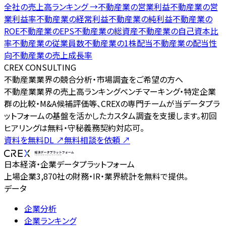
全社の
売上高ランキング
→
不動産業
の
営業利益
不動産業
の
営
業利益率
不動産業
の
経常利益
不動産業
の
純利益
不動産業
の
ROE
不動産業
の
EPS
不動産業
の
総資産
不動産業
の
自己資本比
率
不動産業
の
従業員数
不動産業
の
1株配当
不動産業
の
配当性
向
不動産業
の
売上成長率
CREX CONSULTING
不動産業業界の競合分析・市場調査をご希望の方へ
不動産業業界の売上高ランキングベンチマーキング・特定企業
群の比較・M&A候補評価等、CREXの専門チームが当データプラ
ットフォームの基盤を活かしたカスタム調査を支援します。初回
ヒアリングは無料・守秘義務契約対応可。
資料を無料DL
↗
無料相談を依頼
↗
日本経済・企業データプラットフォーム
上場企業3,870社の財務・IR・業界統計を無料で提供。
データ
企業分析
企業ランキング