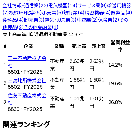
全社
情報・通信業
電気機器
サービス業
輸送用機器
(
23
)
(
14
)
(
8
)
機械
化学
小売業
銀行業
精密機器
医薬品
(
7
)
(
6
)
(
5
)
(
5
)
(
4
)
(
4
)
(
4
)
食料品
卸売業
電気・ガス業
陸運業
保険業
その
(
4
)
(
3
)
(
3
)
(
2
)
(
2
)
他製品
その他金融業
(
2
)
(
1
)
売上高
基準: 直近通期
不動産業 全 3 社
営業利益
#
企業
業種
売上高
売上高
率
三井不動産株式会
不動産
2.63兆
2.63兆
14.2%
1
社
業
円
円
8801
· FY
2025
不動産
1.58兆
三菱地所株式会社
1.58兆
19.6%
2
業
円
8802
· FY
2025
円
住友不動産株式会
不動産
1.01兆
1.01兆
26.8%
3
社
業
円
円
8830
· FY
2025
関連ランキング