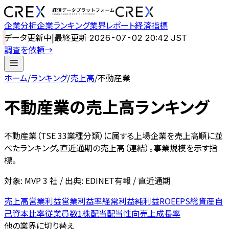
企業分析
企業ランキング
業界レポート
経済指標
データ更新中
|
最終更新
2026-07-02 20:42 JST
調査を依頼
→
ホーム
/
ランキング
/
売上高
/
不動産業
不動産業
の
売上高ランキング
不動産業
（TSE 33業種分類）に属する上場企業を
売上高
順に並
べたランキング。
直近通期の売上高（連結）。事業規模を示す指
標。
対象: MVP
3
社 / 出典: EDINET有報 / 直近通期
売上高
営業利益
営業利益率
経常利益
純利益
ROE
EPS
総資産
自
己資本比率
従業員数
1株配当
配当性向
売上成長率
他の業界に切り替え