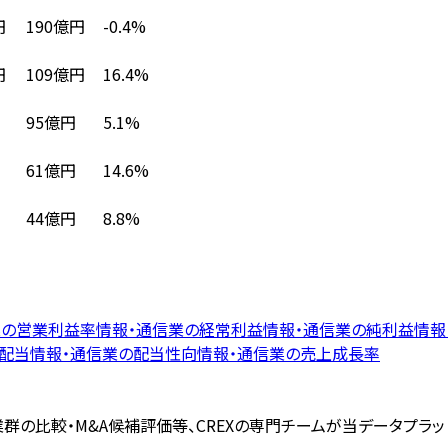
190億円
-0.4%
円
109億円
16.4%
円
95億円
5.1%
61億円
14.6%
44億円
8.8%
業
の
営業利益率
情報・通信業
の
経常利益
情報・通信業
の
純利益
情報
株配当
情報・通信業
の
配当性向
情報・通信業
の
売上成長率
群の比較・M&A候補評価等、CREXの専門チームが当データプラ