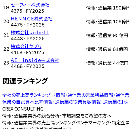
セーフィー株式会社
情報・通信業
19
190億
4375
· FY
2025
ＨＥＮＮＧＥ株式会社
情報・通信業
20
109億
4475
· FY
2025
株式会社ｋｕｂｅｌｌ
情報・通信業
21
95億円
4448
· FY
2025
株式会社ヤプリ
情報・通信業
22
61億円
4168
· FY
2025
ＡＩ ｉｎｓｉｄｅ株式会社
情報・通信業
23
44億円
4488
· FY
2025
関連ランキング
全社の
売上高ランキング
→
情報・通信業
の
営業利益
情報・通信
信業
の
自己資本比率
情報・通信業
の
従業員数
情報・通信業
の
1
CREX CONSULTING
情報・通信業業界の競合分析・市場調査をご希望の方へ
情報・通信業業界の売上高ランキングベンチマーキング・特定企業