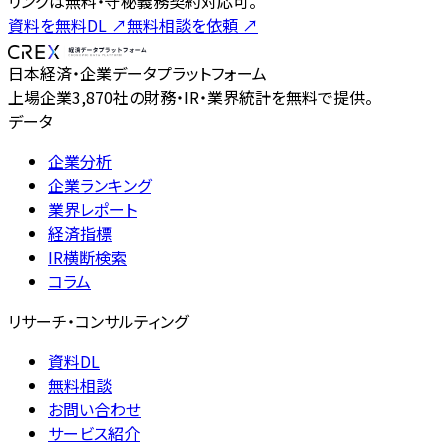
リングは無料・守秘義務契約対応可。
資料を無料DL
↗
無料相談を依頼
↗
日本経済・企業データプラットフォーム
上場企業3,870社の財務・IR・業界統計を無料で提供。
データ
企業分析
企業ランキング
業界レポート
経済指標
IR横断検索
コラム
リサーチ・コンサルティング
資料DL
無料相談
お問い合わせ
サービス紹介