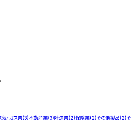
。
電気・ガス業
不動産業
陸運業
保険業
その他製品
そ
(
3
)
(
3
)
(
2
)
(
2
)
(
2
)