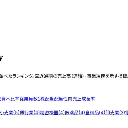
グ
並べたランキング。
直近通期の売上高（連結）。事業規模を示す指標
己資本比率
従業員数
1株配当
配当性向
売上成長率
小売業
銀行業
精密機器
医薬品
食料品
卸売業
(
5
)
(
4
)
(
4
)
(
4
)
(
4
)
(
3
)