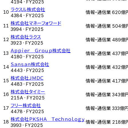
4194
· FY
2025
ラクスル株式会社
情報・通信業
10
620億
4384
· FY
2025
株式会社マネーフォワード
情報・通信業
11
504億
3994
· FY
2025
株式会社ラクス
情報・通信業
12
489億
3923
· FY
2025
Ａｐｐｉｅｒ Ｇｒｏｕｐ株式会社
情報・通信業
13
437億
4180
· FY
2025
Ｓａｎｓａｎ株式会社
情報・通信業
14
432億
4443
· FY
2025
株式会社ＪＭＤＣ
情報・通信業
15
417億
4483
· FY
2025
株式会社タイミー
情報・通信業
16
343億
215A
· FY
2025
フリー株式会社
情報・通信業
17
333億
4478
· FY
2025
株式会社ＰＫＳＨＡ Ｔｅｃｈｎｏｌｏｇｙ
情報・通信業
18
218億
3993
· FY
2025