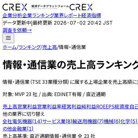
企業分析
企業ランキング
業界レポート
経済指標
データ更新中
|
最終更新
2026-07-02 20:42 JST
調査を依頼
→
ホーム
/
ランキング
/
売上高
/
情報・通信業
情報・通信業
の
売上高ランキン
情報・通信業
（TSE 33業種分類）に属する上場企業を
売上高
順に
対象: MVP
23
社 / 出典: EDINET有報 / 直近通期
売上高
営業利益
営業利益率
経常利益
純利益
ROE
EPS
総資産
自
他の業界に切り替え
全社
電気機器
サービス業
輸送用機器
機械
化学
(
14
)
(
8
)
(
7
)
(
6
)
(
5
)
の他金融業
(
1
)
売上高
基準: 直近通期
情報・通信業 全 23 社