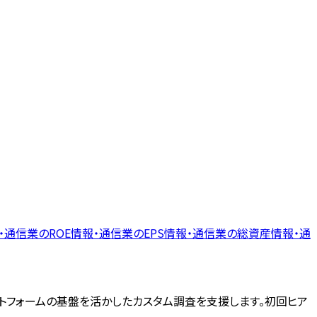
・通信業
の
ROE
情報・通信業
の
EPS
情報・通信業
の
総資産
情報・通
ットフォームの基盤を活かしたカスタム調査を支援します。初回ヒア