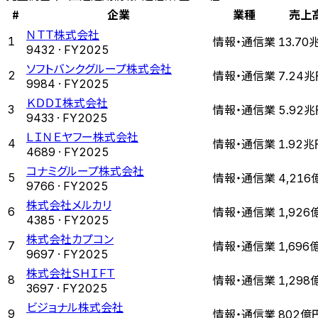
#
企業
業種
売上
ＮＴＴ株式会社
情報・通信業
1
13.70
9432
· FY
2025
ソフトバンクグループ株式会社
情報・通信業
2
7.24
9984
· FY
2025
ＫＤＤＩ株式会社
情報・通信業
3
5.92
9433
· FY
2025
ＬＩＮＥヤフー株式会社
情報・通信業
4
1.92兆
4689
· FY
2025
コナミグループ株式会社
情報・通信業
5
4,216
9766
· FY
2025
株式会社メルカリ
情報・通信業
6
1,926
4385
· FY
2025
株式会社カプコン
情報・通信業
7
1,696
9697
· FY
2025
株式会社ＳＨＩＦＴ
情報・通信業
8
1,298
3697
· FY
2025
ビジョナル株式会社
情報・通信業
9
802億