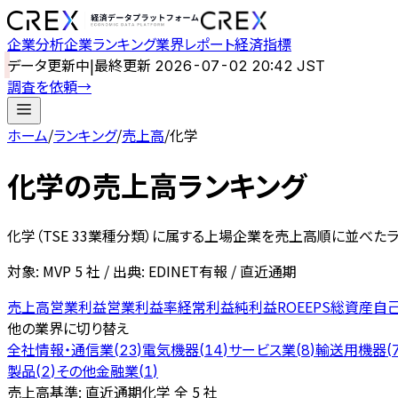
企業分析
企業ランキング
業界レポート
経済指標
データ更新中
|
最終更新
2026-07-02 20:42 JST
調査を依頼
→
ホーム
/
ランキング
/
売上高
/
化学
化学
の
売上高ランキング
化学
（TSE 33業種分類）に属する上場企業を
売上高
順に並べたラ
対象: MVP
5
社 / 出典: EDINET有報 / 直近通期
売上高
営業利益
営業利益率
経常利益
純利益
ROE
EPS
総資産
自
他の業界に切り替え
全社
情報・通信業
電気機器
サービス業
輸送用機器
(
23
)
(
14
)
(
8
)
(
製品
その他金融業
(
2
)
(
1
)
売上高
基準: 直近通期
化学 全 5 社