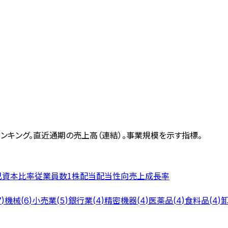
ンキング。
直近通期の売上高（連結）。事業規模を示す指標。
己資本比率
従業員数
1株配当
配当性向
売上成長率
機械
小売業
銀行業
精密機器
医薬品
食料品
7
)
(
6
)
(
5
)
(
4
)
(
4
)
(
4
)
(
4
)