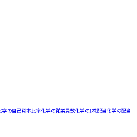
化学
の
自己資本比率
化学
の
従業員数
化学
の
1株配当
化学
の
配当