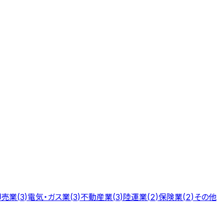
卸売業
電気・ガス業
不動産業
陸運業
保険業
その他
(
3
)
(
3
)
(
3
)
(
2
)
(
2
)