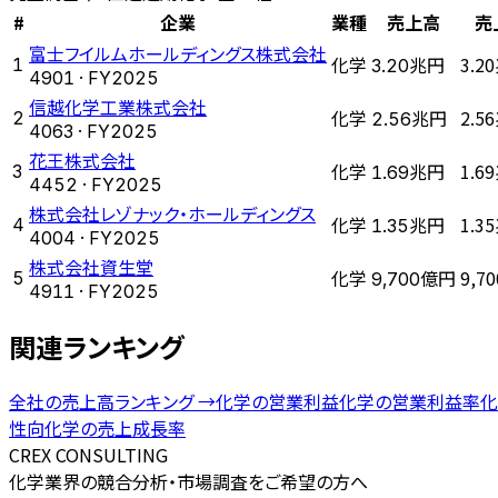
#
企業
業種
売上高
売
富士フイルムホールディングス株式会社
化学
3.2
1
3.20兆円
4901
· FY
2025
信越化学工業株式会社
化学
2.5
2
2.56兆円
4063
· FY
2025
花王株式会社
化学
1.6
3
1.69兆円
4452
· FY
2025
株式会社レゾナック・ホールディングス
化学
1.3
4
1.35兆円
4004
· FY
2025
株式会社資生堂
化学
9,7
5
9,700億円
4911
· FY
2025
関連ランキング
全社の
売上高ランキング
→
化学
の
営業利益
化学
の
営業利益率
化
性向
化学
の
売上成長率
CREX CONSULTING
化学業界の競合分析・市場調査をご希望の方へ