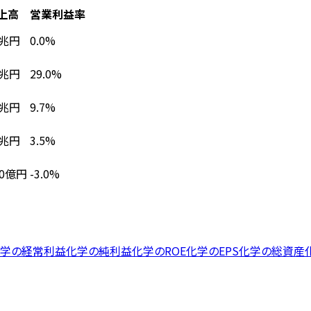
上高
営業利益率
0兆円
0.0%
6兆円
29.0%
9兆円
9.7%
5兆円
3.5%
00億円
-3.0%
学
の
経常利益
化学
の
純利益
化学
の
ROE
化学
の
EPS
化学
の
総資産