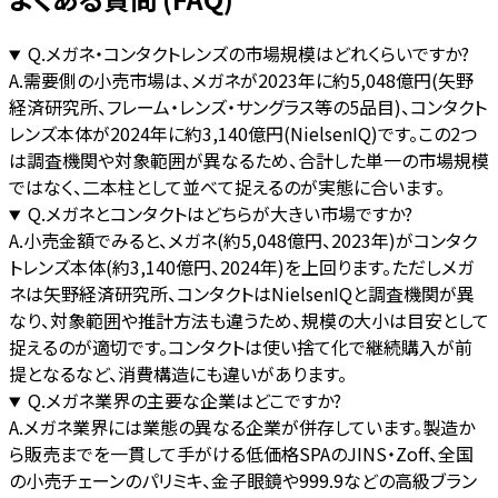
Q.
メガネ・コンタクトレンズの市場規模はどれくらいですか?
A.
需要側の小売市場は、メガネが2023年に約5,048億円(矢野
経済研究所、フレーム・レンズ・サングラス等の5品目)、コンタクト
レンズ本体が2024年に約3,140億円(NielsenIQ)です。この2つ
は調査機関や対象範囲が異なるため、合計した単一の市場規模
ではなく、二本柱として並べて捉えるのが実態に合います。
Q.
メガネとコンタクトはどちらが大きい市場ですか?
A.
小売金額でみると、メガネ(約5,048億円、2023年)がコンタク
トレンズ本体(約3,140億円、2024年)を上回ります。ただしメガ
ネは矢野経済研究所、コンタクトはNielsenIQと調査機関が異
なり、対象範囲や推計方法も違うため、規模の大小は目安として
捉えるのが適切です。コンタクトは使い捨て化で継続購入が前
提となるなど、消費構造にも違いがあります。
Q.
メガネ業界の主要な企業はどこですか?
A.
メガネ業界には業態の異なる企業が併存しています。製造か
ら販売までを一貫して手がける低価格SPAのJINS・Zoff、全国
の小売チェーンのパリミキ、金子眼鏡や999.9などの高級ブラン