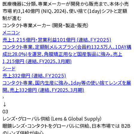
医療機器に分類、専業メーカーが開発から販売まで、本体小売
市場 約3,140億円 (NIQ、2024)、使い捨て(1day)シフトと定額
制が進む
コンタクト専業メーカー（開発・製造・販売）
メニコン
売上1,215億円・営業利益101億円 (連結、FY2025)
コンタクト専業、定額制メルスプラン(会員約132.5万人、1DAY構
成比28.0%)を運営、角膜矯正用など国産製品に強み。売上
1,215億円 (連結、FY2025、3月期)
シード
売上332億円 (連結、FY2025)
コンタクト専業、国内生産に強み、1day等の使い捨てレンズを展
開。売上332億円 (連結、FY2025、3月期)
›
↓
03
レンズ・グローバル供給（Lens & Global Supply）
眼鏡レンズ・コンタクトをグローバルに供給、日本市場では B2B
のレンズ供給が中心