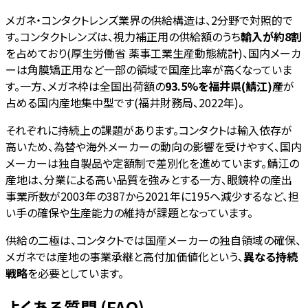
メガネ・コンタクトレンズ業界の供給構造は、2分野で対照的で
す。コンタクトレンズは、視力補正用の供給額のうち
輸入が約8割
を占めており(厚生労働省 薬事工業生産動態統計)、国内メーカ
ーは角膜矯正用など一部の領域で国産比率が高くなっていま
す。一方、メガネ枠は全国出荷額の
93.5%を福井県(鯖江)産
が
占める国内産地集中型です(福井財務局、2022年)。
それぞれに持続上の課題があります。コンタクトは輸入依存が
高いため、為替や海外メーカーの動向の影響を受けやすく、国内
メーカーは独自製品や定額制で差別化を進めています。鯖江の
産地は、分業による高い品質を強みとする一方、眼鏡枠の産出
事業所数が2003年の387から2021年に195へ減少するなど、担
い手の確保や生産能力の維持が課題となっています。
供給の二極は、コンタクトでは国産メーカーの独自領域の確保、
メガネでは産地の事業承継と高付加価値化という、
異なる持続
戦略
を必要としています。
よくある質問 (FAQ)