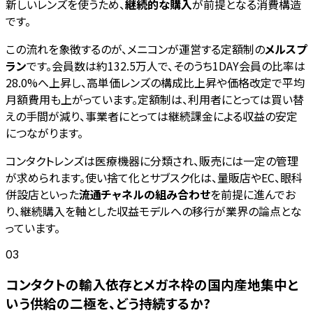
新しいレンズを使うため、
継続的な購入
が前提となる消費構造
です。
この流れを象徴するのが、メニコンが運営する定額制の
メルスプ
ラン
です。会員数は約132.5万人で、そのうち1DAY会員の比率は
28.0%へ上昇し、高単価レンズの構成比上昇や価格改定で平均
月額費用も上がっています。定額制は、利用者にとっては買い替
えの手間が減り、事業者にとっては継続課金による収益の安定
につながります。
コンタクトレンズは医療機器に分類され、販売には一定の管理
が求められます。使い捨て化とサブスク化は、量販店やEC、眼科
併設店といった
流通チャネルの組み合わせ
を前提に進んでお
り、継続購入を軸とした収益モデルへの移行が業界の論点とな
っています。
03
コンタクトの輸入依存とメガネ枠の国内産地集中と
いう供給の二極を、どう持続するか?