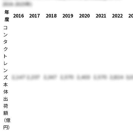
2016-2025年)
年
2016
2017
2018
2019
2020
2021
2022
2
度
コ
ン
タ
ク
ト
レ
ン
ズ
2,147
2,237
2,347
2,570
2,403
2,570
2,824
3,
本
体
出
荷
額
（
億
円
）