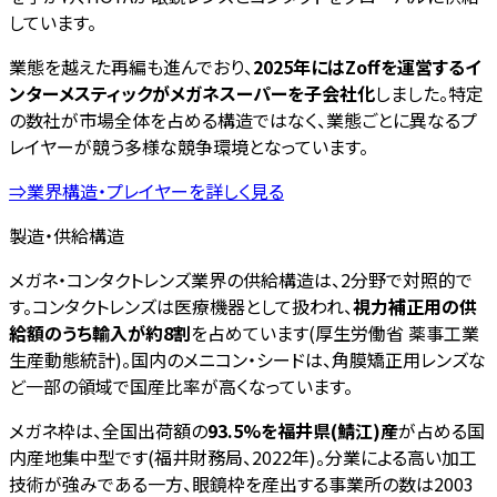
しています。
業態を越えた再編も進んでおり、
2025年にはZoffを運営するイ
ンターメスティックがメガネスーパーを子会社化
しました。特定
の数社が市場全体を占める構造ではなく、業態ごとに異なるプ
レイヤーが競う多様な競争環境となっています。
⇒業界構造・プレイヤーを詳しく見る
製造・供給構造
メガネ・コンタクトレンズ業界の供給構造は、2分野で対照的で
す。コンタクトレンズは医療機器として扱われ、
視力補正用の供
給額のうち輸入が約8割
を占めています(厚生労働省 薬事工業
生産動態統計)。国内のメニコン・シードは、角膜矯正用レンズな
ど一部の領域で国産比率が高くなっています。
メガネ枠は、全国出荷額の
93.5%を福井県(鯖江)産
が占める国
内産地集中型です(福井財務局、2022年)。分業による高い加工
技術が強みである一方、眼鏡枠を産出する事業所の数は2003