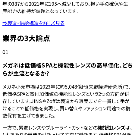
年の387から2021年に195へ減少しており、担い手の確保や生
産能力の維持が課題となっています。
⇒製造・供給構造を詳しく見る
業界の3大論点
01
メガネは低価格SPAと機能性レンズの高単価化、どち
らが主流となるか?
メガネ小売市場は2023年に約5,048億円(矢野経済研究所)で、
低価格SPAと高付加価値の機能性レンズという2つの方向が併
存しています。JINSやZoffは製造から販売までを一貫して手が
けることで低価格を実現し、買い替えやファッション用途での複
数保有を広げてきました。
一方で、累進レンズやブルーライトカットなどの
機能性レンズ
は、
1本あたりの単価を引き上げる方向に働きます。低価格SPAが数