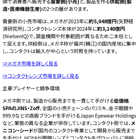
頭で消費者へ販売する
需要側(小売)
と、製品を作る
供給側(製
造・医療機器生産)
の2つの層があります。
需要側の小売市場は、メガネが2023年に
約5,048億円
(矢野経
済研究所)、コンタクトレンズ本体が2024年に
約3,140億円
(NielsenIQ)で、調査機関や対象範囲が異なるため二本柱とし
て捉えます。供給側は、メガネ枠が福井(鯖江)の国内産地に集中
し、コンタクトは輸入が中心という対照を持っています。
⇒メガネ市場を詳しく見る
⇒コンタクトレンズ市場を詳しく見る
主要プレイヤーと競争環境
メガネ側では、製造から販売までを一貫して手がける
低価格
SPAのJINS・Zoff
、全国の小売チェーンのパリミキ、金子眼鏡や
999.9などの高級ブランドを手がけるJapan Eyewear Holdings
など、業態の異なる企業が併存しています。コンタクト側では、
メ
ニコン・シード
が国内のコンタクト専業として開発から販売まで
を手がけ、HOYAが眼鏡レンズとコンタクトをグローバルに供給