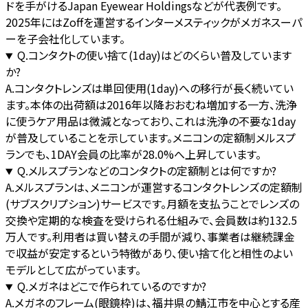
ドを手がけるJapan Eyewear Holdingsなどが代表例です。
2025年にはZoffを運営するインターメスティックがメガネスーパ
ーを子会社化しています。
Q.
コンタクトの使い捨て(1day)はどのくらい普及しています
か?
A.
コンタクトレンズは単回使用(1day)への移行が長く続いてい
ます。本体の出荷額は2016年以降おおむね増加する一方、洗浄
に使うケア用品は微減となっており、これは洗浄の不要な1day
が普及していることを示しています。メニコンの定額制メルスプ
ランでも、1DAY会員の比率が28.0%へ上昇しています。
Q.
メルスプランなどのコンタクトの定額制とは何ですか?
A.
メルスプランは、メニコンが運営するコンタクトレンズの定額制
(サブスクリプション)サービスです。月額を支払うことでレンズの
交換や定期的な検査を受けられる仕組みで、会員数は約132.5
万人です。利用者は買い替えの手間が減り、事業者は継続課金
で収益が安定するという特徴があり、使い捨て化と相性のよい
モデルとして広がっています。
Q.
メガネはどこで作られているのですか?
A.
メガネのフレーム(眼鏡枠)は、福井県の鯖江市を中心とする産