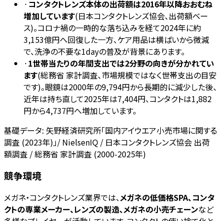
·
コンタクトレンズ本体の出荷額は2016年以降おおむね
増加しています
(日本コンタクトレンズ協会、出荷額ベー
ス)。コロナ禍の一時的な落ち込みを経て2024年に約
3,153億円へ回復した一方、ケア用品は横ばいから微減
で、洗浄の不要な1dayの普及が背景にあります。
·
1世帯当たりの年間支出では2分野の向きが分かれてい
ます
(総務省 家計調査、市場規模ではなく世帯支出の目安
です)。眼鏡は2000年の9,794円から長期的に減少した後、
近年は持ち直して2025年は7,404円、コンタクトは1,882
円から4,737円へ増加しています。
基礎データ:
矢野経済研究所「国内アイウエア小売市場に関する
調査 (2023年)」/ NielsenIQ / 日本コンタクトレンズ協会 出荷
額調査 / 総務省 家計調査 (2000-2025年)
競争環境
メガネ・コンタクトレンズ業界では、
メガネの低価格SPA、コンタ
クトの専業メーカー、レンズの製造、メガネの小売チェーン
など
多様なプレイヤーが活動しています。コンタクトの使い捨て化と