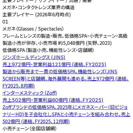
主要プレイヤー / サプライヤー / 流通 / 需要
メガネ・コンタクトレンズ業界の構造
主要プレイヤー (2026年6月時点)
01
メガネ（Glasses / Spectacles）
フレームとレンズの製造・販売、低価格SPA・小売チェーン・高級
製造小売が併存、小売市場 約5,048億円 (矢野、2023)
低価格SPA（製造小売、機能性レンズ・店舗網）
ジンズホールディングス (JINS)
売上972億円・営業利益121億円 (連結、FY2025)
製造から販売まで一貫の低価格SPA、機能性レンズ(JINS
SCREEN等)と店舗網、海外展開も進める。売上972億円 (連結、
FY2025、8月期)
インターメスティック (Zoff)
売上502億円・営業利益60億円 (連結、FY2025)
Zoffブランドの低価格SPA、2025年にメガネスーパー(旧ビジョ
ナリーHD)を子会社化しSPAと小売チェーンを組み合わせ。売上
502億円 (連結、FY2025、12月期)
小売チェーン（全国店舗網）