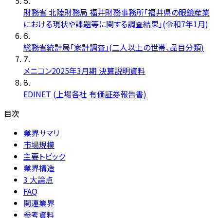
5
.
財務省 北陸財務局 福井財務事務所「福井県の眼鏡産業
における現状や課題等に関する調査結果」(令和7年1月)
6
.
総務省統計局「家計調査」(二人以上の世帯、品目分類)
7
.
メニコン2025年3月期 決算説明資料
8
.
EDINET (上場各社 有価証券報告書)
目次
業界サマリ
市場規模
主要トピック
業界構造
3 大論点
FAQ
関連業界
参考資料