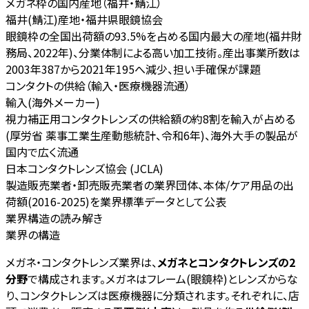
メガネ枠の国内産地（福井・鯖江）
福井(鯖江)産地・福井県眼鏡協会
眼鏡枠の全国出荷額の93.5%を占める国内最大の産地(福井財
務局、2022年)、分業体制による高い加工技術。産出事業所数は
2003年387から2021年195へ減少、担い手確保が課題
コンタクトの供給（輸入・医療機器流通）
輸入(海外メーカー)
視力補正用コンタクトレンズの供給額の約8割を輸入が占める
(厚労省 薬事工業生産動態統計、令和6年)、海外大手の製品が
国内で広く流通
日本コンタクトレンズ協会 (JCLA)
製造販売業者・卸売販売業者の業界団体、本体/ケア用品の出
荷額(2016-2025)を業界標準データとして公表
業界構造の読み解き
業界の構造
メガネ・コンタクトレンズ業界は、
メガネとコンタクトレンズの2
分野
で構成されます。メガネはフレーム(眼鏡枠)とレンズからな
り、コンタクトレンズは医療機器に分類されます。それぞれに、店