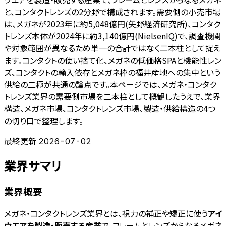
と、コンタクトレンズの2分野で構成されます。需要側の小売市場
は、メガネが2023年に約5,048億円(矢野経済研究所)、コンタク
トレンズ本体が2024年に約3,140億円(NielsenIQ)で、調査機関
や対象範囲が異なるため単一の合計ではなく二本柱として捉え
ます。コンタクトの使い捨て化、メガネの低価格SPAと機能性レン
ズ、コンタクトの輸入依存とメガネ枠の福井産地への集中という
供給の二極が共通の論点です。本ページでは、メガネ・コンタク
トレンズ業界の需要側市場を二本柱として概観したうえで、業界
構造、メガネ市場、コンタクトレンズ市場、製造・供給構造の4つ
の切り口で整理します。
最終更新
2026-07-02
業界サマリ
業界概要
メガネ・コンタクトレンズ業界とは、視力の補正や矯正に使う
アイ
ウエアを製造・販売する産業
で、フレームとレンズからなるメガネ