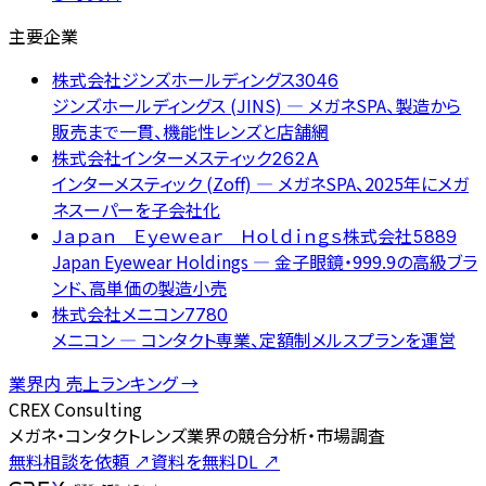
主要企業
株式会社ジンズホールディングス
3046
ジンズホールディングス (JINS) — メガネSPA、製造から
販売まで一貫、機能性レンズと店舗網
株式会社インターメスティック
262A
インターメスティック (Zoff) — メガネSPA、2025年にメガ
ネスーパーを子会社化
Ｊａｐａｎ Ｅｙｅｗｅａｒ Ｈｏｌｄｉｎｇｓ株式会社
5889
Japan Eyewear Holdings — 金子眼鏡・999.9の高級ブラ
ンド、高単価の製造小売
株式会社メニコン
7780
メニコン — コンタクト専業、定額制メルスプランを運営
業界内 売上ランキング →
CREX Consulting
メガネ・コンタクトレンズ業界の競合分析・市場調査
無料相談を依頼
↗
資料を無料DL
↗