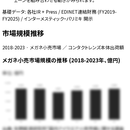
基礎データ:
各社IR + Press / EDINET連結財務 (FY2019-
FY2025) / インターメスティック・パリミキ 開示
市場規模推移
2018-2023 · メガネ小売市場 ／ コンタクトレンズ本体出荷額
メガネ小売市場規模の推移 (2018-2023年、億円)
単位:
億円
6,000
5,061
5,048
5,040
4,918
4,768
4,475
4,500
3,000
1,500
0
18
19
20
21
22
23
出典:
矢野経済研究所「国内アイウエア小売市場に関する調査