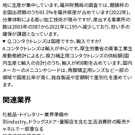
地に生産が集中しています。福井財務局の調査では、眼鏡枠の
全国出荷額のうち93.5%を福井県産が占めています(2022年)。
分業体制による高い加工技術が強みですが、産出する事業所の
数は2003年の387から2021年に195へ減少しており、担い手の
確保が課題となっています。
Q.
コンタクトレンズは国産ですか、輸入ですか?
A.
コンタクトレンズは輸入が中心です。厚生労働省の薬事工業生
産動態統計によると、視力補正用コンタクトレンズの供給額(国
内生産と輸入の合計)のうち、輸入が約8割を占めています。国内
メーカーのメニコンやシードは、角膜矯正用レンズなど一部の
領域で国産比率が高く、独自製品や定額制で差別化を進めてい
ます。
関連業界
化粧品・トイレタリー業界
準備中
別industry。ドラッグストア・量販店を含む生活消費財の販売チ
ャネルで一部重なる