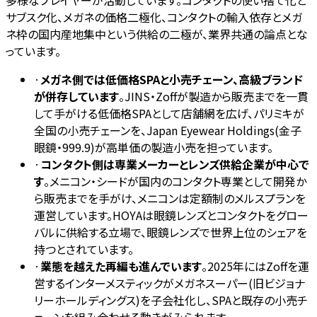
サブスク化、メガネの価格二極化、コンタクトの輸入依存とメガ
ネ枠の国内産地集中という供給の二極が、業界共通の論点とな
っています。
·
メガネ側では低価格SPAと小売チェーン、高級ブランド
が併存しています
。JINS・Zoffが製造から販売までを一貫
して手がける低価格SPAとして店舗網を広げ、パリミキが
全国の小売チェーンを、Japan Eyewear Holdings(金子
眼鏡・999.9)が高単価の製造小売を担っています。
·
コンタクト側は専業メーカーとレンズ供給企業が中心で
す
。メニコン・シードが国内のコンタクト専業として開発か
ら販売までを手がけ、メニコンは定額制のメルスプランを
運営しています。HOYAは眼鏡レンズとコンタクトをグロー
バルに供給する立場で、眼鏡レンズで世界上位のシェアを
持つとされています。
·
業態を越えた再編も進んでいます
。2025年にはZoffを運
営するインターメスティックがメガネスーパー(旧ビジョナ
リーホールディングス)を子会社化し、SPAと既存の小売チ
ェーンを組み合わせる動きがみられます。