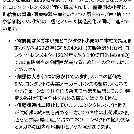
と、コンタクトレンズの2分野で構成されます。
需要側の小売と、
供給側の製造・医療機器生産
という2つの層を持ち、使い捨て化
や低価格SPA、供給の二極化といった構造変化が同時に進んで
います。
·
需要側はメガネ小売とコンタクト小売の二本柱で捉えま
す
。メガネは2023年に約5,048億円(矢野経済研究所)、コ
ンタクトレンズ本体は2024年に約3,140億円(NielsenIQ)
で、調査機関や対象範囲が異なるため単一の合計にはま
とめません。
·
業態は大きく4つに分かれています
。メガネの低価格
SPA、コンタクトの専業メーカー、レンズの製造、メガネの
小売チェーンがそれぞれの領域で事業を展開しており、特
定の数社が市場全体を占める構造ではありません。
·
供給構造は二極化しています
。コンタクトレンズは輸入
が供給額の約8割を占める一方、メガネ枠は出荷額の9割
超を福井県(鯖江)産が占めており、コンタクトの輸入依存
とメガネの国内産地集中という対照があります。