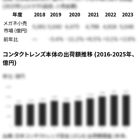
(2023年)」(メガネ5品目、小売金額)
年度
2018
2019
2020
2021
2022
2023
メガネ小売
5,061
5,040
4,475
4,768
4,918
5,048
市場
（
億円
）
前年比
—
-0.4%
-11.2%
+6.5%
+3.1%
+2.6%
コンタクトレンズ本体の出荷額推移 (2016-2025年、
億円)
単位:
億円
4,000
3,160
3,153
3,018
2,824
3,000
2,570
2,570
2,403
2,347
2,237
2,147
2,000
1,000
0
16
17
18
19
20
21
22
23
24
25
出典:
日本コンタクトレンズ協会 (JCLA) 出荷額調査 (本体、