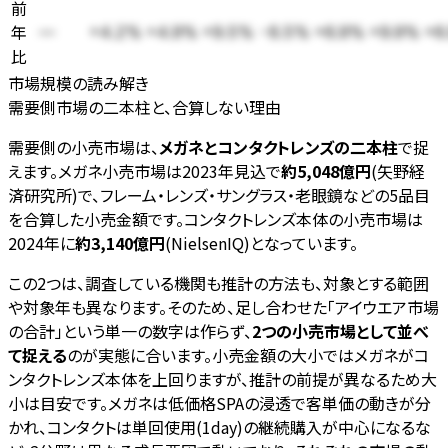
前
年
—
+4.2%
+4.9%
+9.5%
-6.5%
+6.9%
+9.9%
+6
比
市場規模の読み解き
需要側市場の二本柱と、合算しない理由
需要側の小売市場は、
メガネとコンタクトレンズの二本柱
で捉
えます。メガネ小売市場は2023年見込で
約5,048億円
(矢野経
済研究所)で、フレーム・レンズ・サングラス・老眼鏡などの5品目
を合算した小売金額です。コンタクトレンズ本体の小売市場は
2024年に
約3,140億円
(NielsenIQ)となっています。
この2つは、調査している機関も推計の方法も、対象とする範囲
や対象年も異なります。そのため、足し合わせた「アイウエア市場
の合計」という単一の数字は作らず、
2つの小売市場として並べ
て捉える
のが実態に合います。小売金額の大小ではメガネがコ
ンタクトレンズ本体を上回りますが、推計の前提が異なるため大
小は目安です。メガネは低価格SPAの浸透で客単価の動きが分
かれ、コンタクトは単回使用(1day)の継続購入が中心になるな