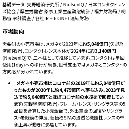
基礎データ:
矢野経済研究所 / NielsenIQ / 日本コンタクトレン
ズ協会 / 厚生労働省 薬事工業生産動態統計 / 福井財務局 / 総
務省 家計調査 / 各社IR + EDINET連結財務
市場動向
需要側の小売市場は、メガネが2023年に
約5,048億円
(矢野経
済研究所)、コンタクトレンズ本体が2024年に
約3,140億円
(NielsenIQ)で、二本柱として推移しています。コンタクトは単回
使用(1day)への移行が続き、世帯支出ではメガネとコンタクトの
方向感が分かれています。
·
メガネ小売市場はコロナ前の2019年に約5,040億円だ
ったものが2020年に約4,475億円へ落ち込み、2023年見
込で約5,048億円とほぼコロナ前の水準まで回復してい
ます
(矢野経済研究所)。フレーム・レンズ・サングラス等の5
品目を合算した小売金額で、外出需要の回復やサングラ
ス・老眼鏡の伸長、低価格SPAの浸透と機能性レンズの単
価上昇が動きに影響しています。