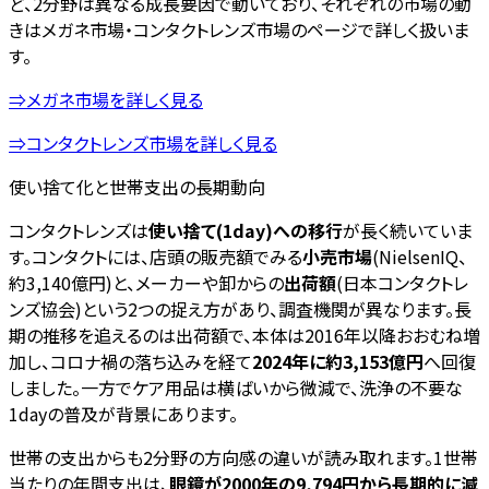
ど、2分野は異なる成長要因で動いており、それぞれの市場の動
きはメガネ市場・コンタクトレンズ市場のページで詳しく扱いま
す。
⇒メガネ市場を詳しく見る
⇒コンタクトレンズ市場を詳しく見る
使い捨て化と世帯支出の長期動向
コンタクトレンズは
使い捨て(1day)への移行
が長く続いていま
す。コンタクトには、店頭の販売額でみる
小売市場
(NielsenIQ、
約3,140億円)と、メーカーや卸からの
出荷額
(日本コンタクトレ
ンズ協会)という2つの捉え方があり、調査機関が異なります。長
期の推移を追えるのは出荷額で、本体は2016年以降おおむね増
加し、コロナ禍の落ち込みを経て
2024年に約3,153億円
へ回復
しました。一方でケア用品は横ばいから微減で、洗浄の不要な
1dayの普及が背景にあります。
世帯の支出からも2分野の方向感の違いが読み取れます。1世帯
当たりの年間支出は、
眼鏡が2000年の9,794円から長期的に減