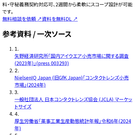
料・守秘義務契約対応可、2週間から柔軟にスコープ設計が可能
です。
無料相談を依頼
↗
資料を無料DL
↗
参考資料 / 一次ソース
1
.
矢野経済研究所「国内アイウエア小売市場に関する調査
(2023年)」(press 003293)
2
.
NielsenIQ Japan (旧GfK Japan)「コンタクトレンズ小売
市場」(2024年)
3
.
一般社団法人 日本コンタクトレンズ協会 (JCLA) マーケッ
トサイズ
4
.
厚生労働省「薬事工業生産動態統計年報」令和6年(2024
年)