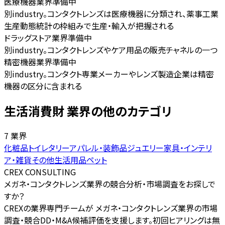
医療機器業界
準備中
別industry。コンタクトレンズは医療機器に分類され、薬事工業
生産動態統計の枠組みで生産・輸入が把握される
ドラッグストア業界
準備中
別industry。コンタクトレンズやケア用品の販売チャネルの一つ
精密機器業界
準備中
別industry。コンタクト専業メーカーやレンズ製造企業は精密
機器の区分に含まれる
生活消費財 業界の他のカテゴリ
7 業界
化粧品
トイレタリー
アパレル・装飾品
ジュエリー
家具・インテリ
ア・雑貨
その他生活用品
ペット
CREX CONSULTING
メガネ・コンタクトレンズ業界の競合分析・市場調査をお探しで
すか？
CREXの業界専門チームが メガネ・コンタクトレンズ業界の市場
調査・競合DD・M&A候補評価を支援します。初回ヒアリングは無