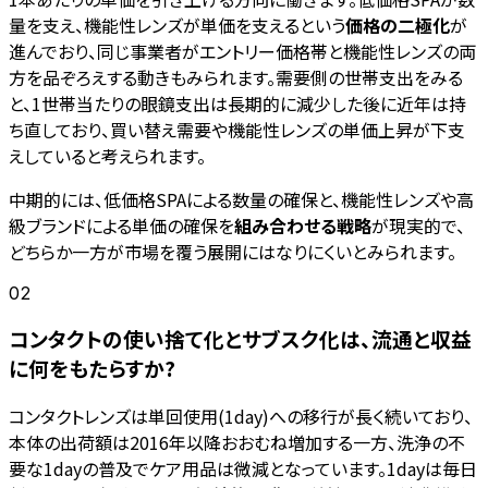
量を支え、機能性レンズが単価を支えるという
価格の二極化
が
進んでおり、同じ事業者がエントリー価格帯と機能性レンズの両
方を品ぞろえする動きもみられます。需要側の世帯支出をみる
と、1世帯当たりの眼鏡支出は長期的に減少した後に近年は持
ち直しており、買い替え需要や機能性レンズの単価上昇が下支
えしていると考えられます。
中期的には、低価格SPAによる数量の確保と、機能性レンズや高
級ブランドによる単価の確保を
組み合わせる戦略
が現実的で、
どちらか一方が市場を覆う展開にはなりにくいとみられます。
02
コンタクトの使い捨て化とサブスク化は、流通と収益
に何をもたらすか?
コンタクトレンズは単回使用(1day)への移行が長く続いており、
本体の出荷額は2016年以降おおむね増加する一方、洗浄の不
要な1dayの普及でケア用品は微減となっています。1dayは毎日