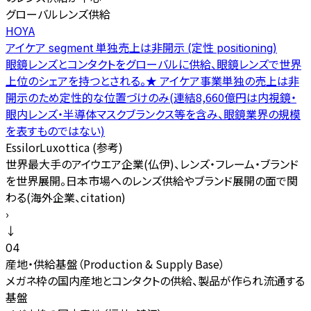
グローバルレンズ供給
HOYA
アイケア segment 単独売上は非開示 (定性 positioning)
眼鏡レンズとコンタクトをグローバルに供給、眼鏡レンズで世界
上位のシェアを持つとされる。★ アイケア事業単独の売上は非
開示のため定性的な位置づけのみ(連結8,660億円は内視鏡・
眼内レンズ・半導体マスクブランクス等を含み、眼鏡業界の規模
を表すものではない)
EssilorLuxottica (参考)
世界最大手のアイウエア企業(仏伊)、レンズ・フレーム・ブランド
を世界展開。日本市場へのレンズ供給やブランド展開の面で関
わる(海外企業、citation)
›
↓
04
産地・供給基盤（Production & Supply Base）
メガネ枠の国内産地とコンタクトの供給、製品が作られ流通する
基盤