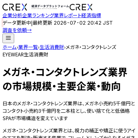
企業分析
企業ランキング
業界レポート
経済指標
データ更新中
|
最終更新
2026-07-02 20:42 JST
調査を依頼
→
ホーム
›
業界一覧
›
生活消費財
›
メガネ・コンタクトレンズ
EYEWEAR
生活消費財
メガネ・コンタクトレンズ
業界
の市場規模・主要企業・動向
日本のメガネ・コンタクトレンズ業界は、メガネ小売約5千億円と
コンタクト小売約3千億円を二本柱とし、使い捨て化と低価格
SPAが市場構造を変えています
メガネ・コンタクトレンズ業界とは、視力の補正や矯正に使うアイ
ウエアを製造・販売する産業で、フレームとレンズからなるメガネ