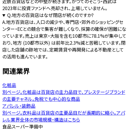
近鉄百貨店などの中堅が続きます。かつてのそごう・西武は
2023年に投資ファンドへ売却され、上場していません。
Q.
地方の百貨店はなぜ閉店が続くのですか?
A.
地方百貨店は、人口の減少や、専門店・郊外のショッピングセ
ンター・ECとの競合で集客が難しくなり、採算の確保が困難にな
っています。売上は東京・大阪を含む10都市に78.1%が集中して
おり、地方 (10都市以外) は前年比2.3%減と苦戦しています。閉
店した店舗の跡地では、定期賃貸や再開発による不動産として
の活用も進んでいます。
関連業界
化粧品
別ページ。化粧品は百貨店の主力品目で、プレステージブランド
の主要チャネル。免税でも中心的な商品
アパレル・装飾品
別ページ。衣料品は百貨店の主要品目だが長期的に縮小。アパ
レル業界全体の市場規模・構造はこちら
食品スーパー
準備中