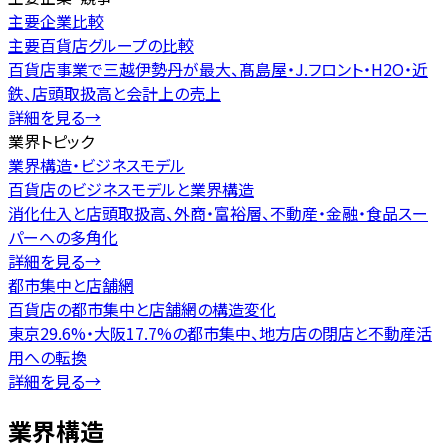
主要企業比較
主要百貨店グループの比較
百貨店事業で三越伊勢丹が最大、髙島屋・J.フロント・H2O・近
鉄、店頭取扱高と会計上の売上
詳細を見る
→
業界トピック
業界構造・ビジネスモデル
百貨店のビジネスモデルと業界構造
消化仕入と店頭取扱高、外商・富裕層、不動産・金融・食品スー
パーへの多角化
詳細を見る
→
都市集中と店舗網
百貨店の都市集中と店舗網の構造変化
東京29.6%・大阪17.7%の都市集中、地方店の閉店と不動産活
用への転換
詳細を見る
→
業界構造