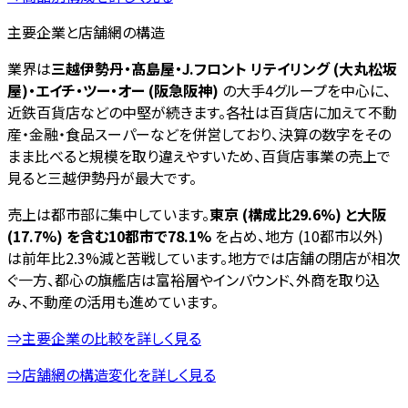
主要企業と店舗網の構造
業界は
三越伊勢丹・髙島屋・J.フロント リテイリング (大丸松坂
屋)・エイチ・ツー・オー (阪急阪神)
の大手4グループを中心に、
近鉄百貨店などの中堅が続きます。各社は百貨店に加えて不動
産・金融・食品スーパーなどを併営しており、決算の数字をその
まま比べると規模を取り違えやすいため、百貨店事業の売上で
見ると三越伊勢丹が最大です。
売上は都市部に集中しています。
東京 (構成比29.6%) と大阪
(17.7%) を含む10都市で78.1%
を占め、地方 (10都市以外)
は前年比2.3%減と苦戦しています。地方では店舗の閉店が相次
ぐ一方、都心の旗艦店は富裕層やインバウンド、外商を取り込
み、不動産の活用も進めています。
⇒主要企業の比較を詳しく見る
⇒店舗網の構造変化を詳しく見る