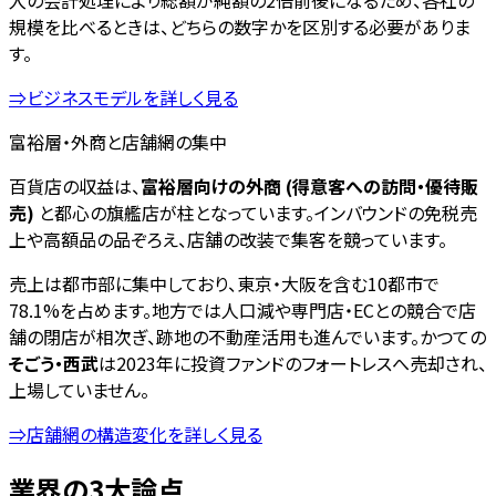
入の会計処理により総額が純額の2倍前後になるため、各社の
規模を比べるときは、どちらの数字かを区別する必要がありま
す。
⇒ビジネスモデルを詳しく見る
富裕層・外商と店舗網の集中
百貨店の収益は、
富裕層向けの外商 (得意客への訪問・優待販
売)
と都心の旗艦店が柱となっています。インバウンドの免税売
上や高額品の品ぞろえ、店舗の改装で集客を競っています。
売上は都市部に集中しており、東京・大阪を含む10都市で
78.1%を占めます。地方では人口減や専門店・ECとの競合で店
舗の閉店が相次ぎ、跡地の不動産活用も進んでいます。かつての
そごう・西武
は2023年に投資ファンドのフォートレスへ売却され、
上場していません。
⇒店舗網の構造変化を詳しく見る
業界の3大論点