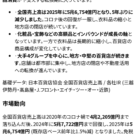
·
全国売上高は2025年に5兆6,754億円となり、5年ぶりに
減少しました
。コロナ後の回復が一服し、衣料品の縮小と
地方店の閉店が続いています。
·
化粧品・宝飾などの高額品とインバウンドが成長の軸
と
なっています。一方で衣料品は長期的に縮小し、百貨店の
商品構成が変化しています。
·
大手4グループを中心に、地方・中堅の百貨店が続きま
す
。店舗は都市部に集中し、地方店の閉店や不動産活用
への転換が進んでいます。
基礎データ:
日本百貨店協会 全国百貨店売上高 / 各社IR (三越
伊勢丹・髙島屋・J.フロント・エイチ・ツー・オー・近鉄)
市場動向
全国百貨店売上高は2020年のコロナ禍で
4兆2,205億円
まで
落ち込んだ後、2024年に
5兆7,722億円
まで回復し、2025年は
5
兆6,754億円
(既存店ベース前年比1.5%減) となりました。免税