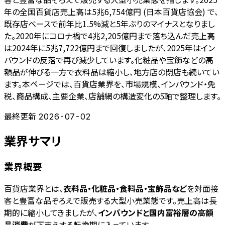
年の全国百貨店売上高は5兆6,754億円 (日本百貨店協会) で、
既存店ベースで前年比1.5%減と5年ぶりのマイナスとなりまし
た。2020年にコロナ禍で4兆2,205億円まで落ち込んだ売上高
は2024年に5兆7,722億円まで回復しましたが、2025年はイン
バウンドの反落で再び減少しています。化粧品や宝飾などの高
額品が伸びる一方で衣料品は縮小し、地方店の閉店も続いてい
ます。本ページでは、百貨店業界を、市場規模、インバウンド・免
税、商品構成、主要企業、店舗網の構造変化の5軸で整理します。
最終更新
2026-07-02
業界サマリ
業界概要
百貨店業界とは、
衣料品・化粧品・食料品・宝飾品など
を対面接
客と豊富な品ぞろえで販売する大型小売業態です。売上高は長
期的に縮小してきましたが、
インバウンドと国内富裕層の高額
品消費
が下支えする転換期に入っています。