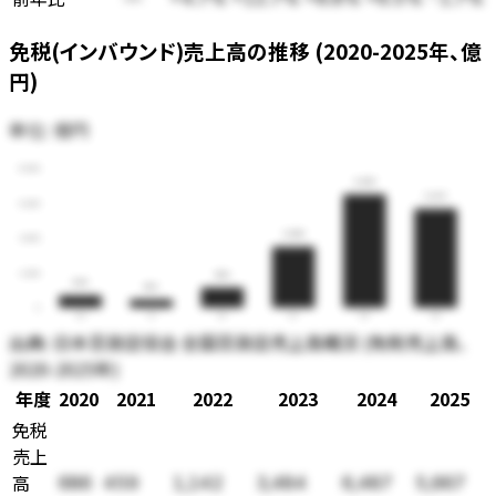
免税(インバウンド)売上高の推移 (2020-2025年、億
円)
単位:
億円
8,000
6,487
5,667
6,000
3,484
4,000
2,000
1,142
686
459
0
20
21
22
23
24
25
出典:
日本百貨店協会 全国百貨店売上高概況 (免税売上高、
2020-2025年)
年度
2020
2021
2022
2023
2024
2025
免税
売上
高
686
459
1,142
3,484
6,487
5,667