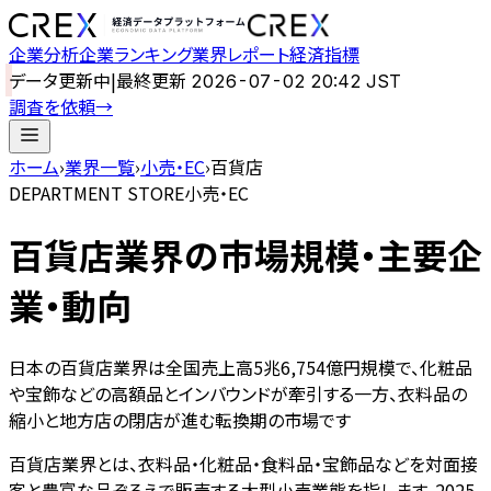
企業分析
企業ランキング
業界レポート
経済指標
データ更新中
|
最終更新
2026-07-02 20:42 JST
調査を依頼
→
ホーム
›
業界一覧
›
小売・EC
›
百貨店
DEPARTMENT STORE
小売・EC
百貨店
業界の市場規模・主要企
業・動向
日本の百貨店業界は全国売上高5兆6,754億円規模で、化粧品
や宝飾などの高額品とインバウンドが牽引する一方、衣料品の
縮小と地方店の閉店が進む転換期の市場です
百貨店業界とは、衣料品・化粧品・食料品・宝飾品などを対面接
客と豊富な品ぞろえで販売する大型小売業態を指します。2025