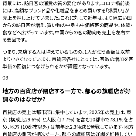
背景には、訪日客の消費の質の変化があります。コロナ禍前後
には、高額なブランド品や化粧品をまとめ買いする「爆買い」が
売上を押し上げていました。これに対して近年は、より幅広い国
からの訪日客が増え、買い物の中身も中価格帯の商品や、体験・
食などへ広がっています。中国からの客の動向も売上を左右す
る要因です。
つまり、来店する人は増えているものの、1人が使う金額は以前
より小さくなっています。百貨店各社にとっては、客数の増加を客
単価の回復につなげられるかが課題となっています。
03
地方の百貨店が閉店する一方で、都心の旗艦店が好
調なのはなぜか?
百貨店の売上は都市部に集中しています。2025年の売上は、東
京 (構成比29.6%) と大阪 (17.7%) を含む10都市で78.1%を占
め、地方 (10都市以外) は前年比2.3%減と苦戦しています。地方
百貨店の閉店が相次ぐ一方、都心の旗艦店は好調を維持してい