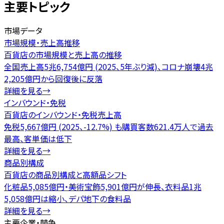
主要トピック
市場データ
市場規模・売上高推移
百貨店の市場規模と売上高の推移
全国売上高5兆6,754億円 (2025、5年ぶり減)、コロナ崩壊4兆
2,205億円から回復後に反落
詳細を見る
→
インバウンド・免税
百貨店のインバウンド・免税売上高
免税5,667億円 (2025、-12.7%) も購買客数621.4万人で過去
最高、客単価は低下
詳細を見る
→
商品別構成
百貨店の商品別構成と高額品シフト
化粧品5,085億円・美術宝飾5,901億円が伸長、衣料品1兆
5,058億円は縮小、デパ地下の食料品
詳細を見る
→
主要企業・競争