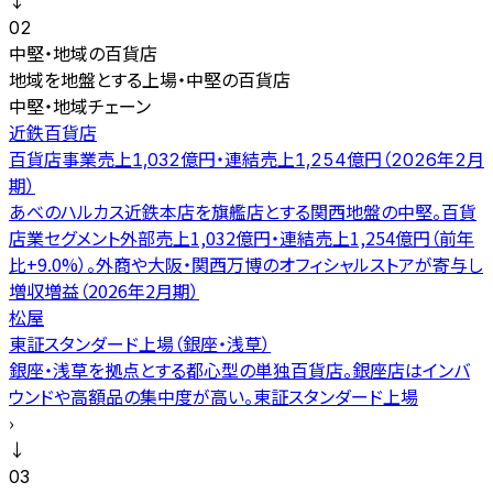
↓
02
中堅・地域の百貨店
地域を地盤とする上場・中堅の百貨店
中堅・地域チェーン
近鉄百貨店
百貨店事業売上1,032億円・連結売上1,254億円（2026年2月
期）
あべのハルカス近鉄本店を旗艦店とする関西地盤の中堅。百貨
店業セグメント外部売上1,032億円・連結売上1,254億円（前年
比+9.0%）。外商や大阪・関西万博のオフィシャルストアが寄与し
増収増益（2026年2月期）
松屋
東証スタンダード上場（銀座・浅草）
銀座・浅草を拠点とする都心型の単独百貨店。銀座店はインバ
ウンドや高額品の集中度が高い。東証スタンダード上場
›
↓
03