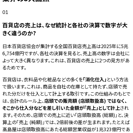
01
百貨店の売上は、なぜ統計と各社の決算で数字が大
きく違うのか?
日本百貨店協会が集計する全国百貨店売上高は2025年に5兆
6,754億円ですが、各社の決算を見ると、売上高の数字は会社に
よって大きく異なります。これは、百貨店の売上に2つの見方があ
るためです。
百貨店は、衣料品や化粧品などの多くを
「消化仕入」
という方法
で扱います。これは、商品を自社の在庫として持たず、店頭で売
れた分だけを仕入として計上する取引です。この仕組みのもとで
は、会計のルール上、
店頭での販売額 (店頭取扱高) ではなく、
そこから仕入分などを差し引いた金額が「売上」として計上
され
ます。そのため、店頭での売上に近い「店頭取扱高 (総額)」と、決
算上の「売上 (純額)」では、2倍前後の差が生まれます。たとえば
髙島屋は店頭取扱高にあたる総額営業収益が1兆323億円であ