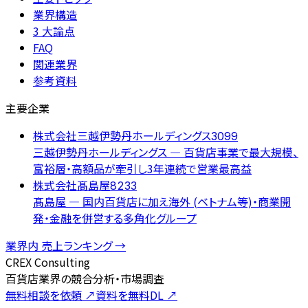
業界構造
3 大論点
FAQ
関連業界
参考資料
主要企業
株式会社三越伊勢丹ホールディングス
3099
三越伊勢丹ホールディングス — 百貨店事業で最大規模、
富裕層・高額品が牽引し3年連続で営業最高益
株式会社髙島屋
8233
髙島屋 — 国内百貨店に加え海外 (ベトナム等)・商業開
発・金融を併営する多角化グループ
業界内 売上ランキング →
CREX Consulting
百貨店業界の競合分析・市場調査
無料相談を依頼
↗
資料を無料DL
↗