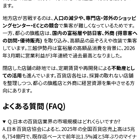
ます。
地方店が苦戦するのは、
人口の減少や、専門店・郊外のショッピ
ングセンター・ECとの競合
で集客が難しくなっているためです。
一方、都心の旗艦店は、
国内の富裕層や訪日客、外商 (得意客へ
の訪問・優待販売)
を取り込み、高額品の品ぞろえや改装で集客
しています。三越伊勢丹は富裕層の高額品消費を背景に、2026
年3月期に営業利益が3年連続で過去最高となりました。
閉店した店舗の跡地では、定期賃貸や再開発による
不動産とし
ての活用
も進んでいます。百貨店各社は、採算の取れない店舗
を整理しつつ、都心の旗艦店と外商に経営資源を集中させる方
向にあります。
よくある質問 (FAQ)
Q.
日本の百貨店業界の市場規模はどれくらいですか?
A.
日本百貨店協会によると、2025年の全国百貨店売上高は5兆
6,754億円で、既存店ベースで前年比1.5%減と5年ぶりのマイナ