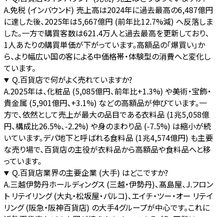
A.
免税 (インバウンド) 売上高は2024年に過去最高の6,487億円
に達した後、2025年は5,667億円 (前年比12.7%減) へ反落しま
した。一方で購買客数は621.4万人と過去最高を更新しており、
1人あたりの購買単価が下がっています。高額品の「爆買い」か
ら、より幅広い国の客による中価格帯・体験型の消費へと変化し
ています。
Q.
百貨店で何がよく売れていますか?
A.
2025年は、化粧品 (5,085億円、前年比+1.3%) や美術・宝飾・
貴金属 (5,901億円、+3.1%) などの高額品が伸びています。一
方で、依然として売上が最大の品目である衣料品 (1兆5,058億
円、構成比26.5%、-2.2%) や身のまわり品 (-7.5%) は縮小が続
いています。デパ地下と呼ばれる食料品 (1兆4,574億円) も主要
な売り場で、百貨店の主役が衣料品から高額品や食料品へと移
っています。
Q.
百貨店業界の主要企業 (大手) はどこですか?
A.
三越伊勢丹ホールディングス (三越・伊勢丹)、髙島屋、J.フロン
ト リテイリング (大丸・松坂屋・パルコ)、エイチ・ツー・オー リテイ
リング (阪急・阪神百貨店) の大手4グループが中心です。これに