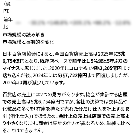
（
億
円
）
前年
—
-33.1%
+148.8%
+205.1%
+86.2%
-12.6%
比
市場規模の読み解き
市場規模と長期的な変化
日本百貨店協会によると、全国百貨店売上高は2025年に
5兆
6,754億円
となり、既存店ベースで
前年比1.5%減と5年ぶりの
マイナス
に転じました。2020年にコロナ禍で
4兆2,205億円
まで
落ち込んだ後、2024年には
5兆7,722億円
まで回復しましたが、
2025年は再び減少しています。
百貨店の売上には2つの見方があります。協会が集計する
店頭
での売上高
は5兆6,754億円ですが、各社の決算では衣料品や
化粧品の多くを「在庫を持たず売れた分だけ仕入を計上する取
引 (消化仕入)」で扱うため、
会計上の売上は店頭での売上高よ
り小さく
なります。両者は集計の仕方が異なるため、単純に比べ
ることはできません。