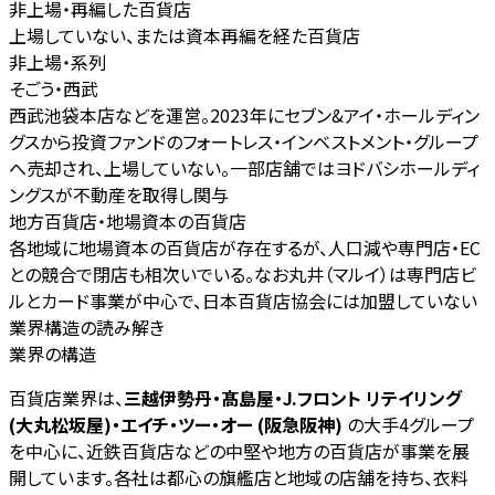
非上場・再編した百貨店
上場していない、または資本再編を経た百貨店
非上場・系列
そごう・西武
西武池袋本店などを運営。2023年にセブン&アイ・ホールディン
グスから投資ファンドのフォートレス・インベストメント・グループ
へ売却され、上場していない。一部店舗ではヨドバシホールディ
ングスが不動産を取得し関与
地方百貨店・地場資本の百貨店
各地域に地場資本の百貨店が存在するが、人口減や専門店・EC
との競合で閉店も相次いでいる。なお丸井（マルイ）は専門店ビ
ルとカード事業が中心で、日本百貨店協会には加盟していない
業界構造の読み解き
業界の構造
百貨店業界は、
三越伊勢丹・髙島屋・J.フロント リテイリング
(大丸松坂屋)・エイチ・ツー・オー (阪急阪神)
の大手4グループ
を中心に、近鉄百貨店などの中堅や地方の百貨店が事業を展
開しています。各社は都心の旗艦店と地域の店舗を持ち、衣料