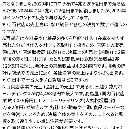
スとなりました。2020年にコロナ禍で4兆2,205億円まで落ち込
んだ後、2024年には5兆7,722億円まで回復しましたが、2025年
はインバウンドの反落で再び減少しています。
Q.
百貨店の売上高は、なぜ統計と各社の決算で数字が違うの
ですか?
A.
百貨店は衣料品や化粧品の多くを「消化仕入」(在庫を持たず
売れた分だけ仕入を計上する取引) で扱うため、店頭での販売
額に近い「店頭取扱高 (総額)」と、決算上の「売上 (純額)」で2倍
前後の差が生まれます。たとえば髙島屋は総額営業収益1兆
323億円に対し、会計上の営業収益は4,924億円です。協会の統
計は店頭での売上に近く、各社決算の売上はより小さく出ます。
Q.
日本で一番大きい百貨店はどこですか?
A.
百貨店事業の売上 (会計上の売上) で見ると、三越伊勢丹ホ
ールディングスが約4,468億円で最大です。髙島屋 (国内百貨店
業 約3,039億円)、J.フロント リテイリング (大丸松坂屋、約
2,682億円) が続きます。各社は不動産や金融、食品スーパーな
どを併営しているため、決算全体の売上をそのまま比べると規
模を取り違えやすい点に注意が必要です。
Q.
百貨店のインバウンド (免税) 売上はどうなっていますか?