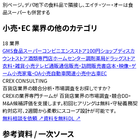
別ページ。デパ地下の食料品で隣接し、エイチ・ツー・オーは食
品スーパーも併営する
小売・EC 業界の他のカテゴリ
18 業界
GMS
食品スーパー
コンビニエンスストア
100円ショップ
ディスカ
ウントストア
酒類専門店
ホームセンター
調剤薬局
ドラッグストア
衣料・雑貨小売
テレビ通販
通信販売・訪問販売
書店
本・映像・ゲ
ーム小売
家電・OA小売
自動車関連小売
中古車
EC
CREX CONSULTING
百貨店業界の競合分析・市場調査をお探しですか？
CREXの業界専門チームが 百貨店業界の市場調査・競合DD・
M&A候補評価を支援します。初回ヒアリングは無料・守秘義務契
約対応可、2週間から柔軟にスコープ設計が可能です。
無料相談を依頼
↗
資料を無料DL
↗
参考資料 / 一次ソース