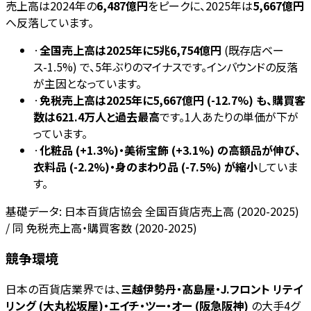
売上高は2024年の
6,487億円
をピークに、2025年は
5,667億円
へ反落しています。
·
全国売上高は2025年に5兆6,754億円
(既存店ベー
ス-1.5%) で、5年ぶりのマイナスです。インバウンドの反落
が主因となっています。
·
免税売上高は2025年に5,667億円 (-12.7%) も、購買客
数は621.4万人と過去最高
です。1人あたりの単価が下が
っています。
·
化粧品 (+1.3%)・美術宝飾 (+3.1%) の高額品が伸び、
衣料品 (-2.2%)・身のまわり品 (-7.5%) が縮小
していま
す。
基礎データ:
日本百貨店協会 全国百貨店売上高 (2020-2025)
/ 同 免税売上高・購買客数 (2020-2025)
競争環境
日本の百貨店業界では、
三越伊勢丹・髙島屋・J.フロント リテイ
リング (大丸松坂屋)・エイチ・ツー・オー (阪急阪神)
の大手4グ