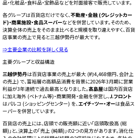
品・化粧品・食料品・宝飾品などを対面接客で販売しています。
各グループは百貨店だけでなく、
不動産・金融 (クレジットカー
ド)・商業施設・食品スーパー
などを併営しています。そのため、
決算全体の売上をそのまま比べると規模を取り違えやすく、百貨
店事業の売上で見ると三越伊勢丹が最大です。
⇒主要企業の比較を詳しく見る
主要グループと収益構造
三越伊勢丹
は百貨店事業の売上が最大 (約4,468億円、会計上
の売上) で、富裕層の高額品消費を背景に2026年3月期に営業
利益が3年連続で過去最高となりました。
髙島屋
は国内百貨店
に加え海外 (ベトナム等)・商業開発・金融を併営し、
J.フロント
はパルコ (ショッピングセンター) を、
エイチ・ツー・オー
は食品ス
ーパーを併営しています。
百貨店の売上には、店頭での販売額に近い「店頭取扱高 (総
額)」と、決算上の「売上 (純額)」の2つの見方があります。消化仕