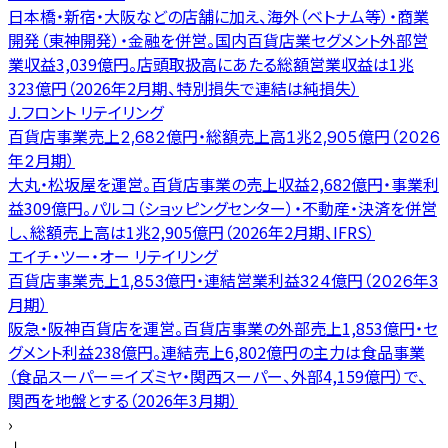
日本橋・新宿・大阪などの店舗に加え、海外（ベトナム等）・商業
開発（東神開発）・金融を併営。国内百貨店業セグメント外部営
業収益3,039億円。店頭取扱高にあたる総額営業収益は1兆
323億円（2026年2月期、特別損失で連結は純損失）
J.フロント リテイリング
百貨店事業売上2,682億円・総額売上高1兆2,905億円（2026
年2月期）
大丸・松坂屋を運営。百貨店事業の売上収益2,682億円・事業利
益309億円。パルコ（ショッピングセンター）・不動産・決済を併営
し、総額売上高は1兆2,905億円（2026年2月期、IFRS）
エイチ・ツー・オー リテイリング
百貨店事業売上1,853億円・連結営業利益324億円（2026年3
月期）
阪急・阪神百貨店を運営。百貨店事業の外部売上1,853億円・セ
グメント利益238億円。連結売上6,802億円の主力は食品事業
（食品スーパー＝イズミヤ・関西スーパー、外部4,159億円）で、
関西を地盤とする（2026年3月期）
›