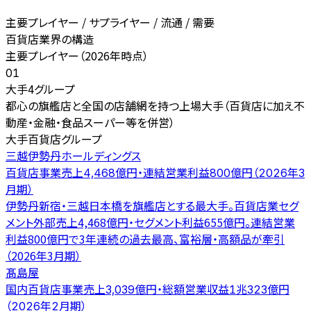
主要プレイヤー / サプライヤー / 流通 / 需要
百貨店業界の構造
主要プレイヤー（2026年時点）
01
大手4グループ
都心の旗艦店と全国の店舗網を持つ上場大手（百貨店に加え不
動産・金融・食品スーパー等を併営）
大手百貨店グループ
三越伊勢丹ホールディングス
百貨店事業売上4,468億円・連結営業利益800億円（2026年3
月期）
伊勢丹新宿・三越日本橋を旗艦店とする最大手。百貨店業セグ
メント外部売上4,468億円・セグメント利益655億円。連結営業
利益800億円で3年連続の過去最高、富裕層・高額品が牽引
（2026年3月期）
髙島屋
国内百貨店事業売上3,039億円・総額営業収益1兆323億円
（2026年2月期）