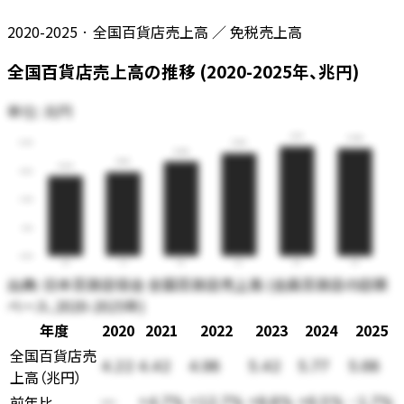
2020-2025 · 全国百貨店売上高 ／ 免税売上高
全国百貨店売上高の推移 (2020-2025年、兆円)
単位:
兆円
5.77
5.68
6.00
5.42
4.98
4.42
4.22
4.50
3.00
1.50
0.00
20
21
22
23
24
25
出典:
日本百貨店協会 全国百貨店売上高 (会員百貨店の店頭
ベース、2020-2025年)
年度
2020
2021
2022
2023
2024
2025
全国百貨店売
4.22
4.42
4.98
5.42
5.77
5.68
上高
（
兆円
）
前年比
—
+4.7%
+12.7%
+8.8%
+6.5%
-1.7%