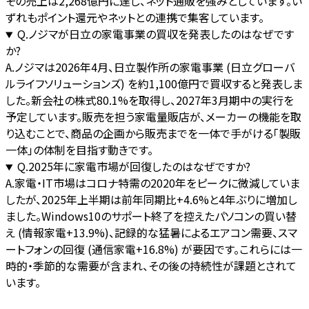
その売上は2,268億円に達し、ネット通販を強みとしています。い
ずれもポイント還元やネットとの連携で集客しています。
Q.
ノジマが日立の家電事業の買収を発表したのはなぜです
か?
A.
ノジマは2026年4月、日立製作所の家電事業 (日立グローバ
ルライフソリューションズ) を約1,100億円で買収すると発表しま
した。新会社の株式80.1%を取得し、2027年3月期中の実行を
予定しています。販売を担う家電量販店が、メーカーの機能を取
り込むことで、商品の企画から販売までを一体で手がける「製販
一体」の体制を目指す動きです。
Q.
2025年に家電市場が回復したのはなぜですか?
A.
家電・IT市場はコロナ特需の2020年をピークに微減していま
したが、2025年上半期は前年同期比+4.6%と4年ぶりに増加し
ました。Windows10のサポート終了を控えたパソコンの買い替
え (情報家電+13.9%)、記録的な猛暑によるエアコン需要、スマ
ートフォンの回復 (通信家電+16.8%) が要因です。これらには一
時的・季節的な需要が含まれ、その後の持続性が課題とされて
います。