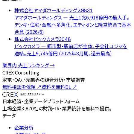
株式会社ヤマダホールディングス
9831
ヤマダホールディングス — 売上1兆6,918億円の最大手。
デンキ・住宅・金融へ多角化、エディオンと経営統合で基本
合意 (2026/6)
株式会社ビックカメラ
3048
ビックカメラ — 都市型・駅前店が主体、子会社コジマを
連結。売上9,745億円 (2025年8月期、過去最高)
業界内 売上ランキング →
CREX Consulting
家電・OA小売業界の競合分析・市場調査
無料相談を依頼
↗
資料を無料DL
↗
日本経済・企業データプラットフォーム
上場企業3,870社の財務・IR・業界統計を無料で提供。
データ
企業分析