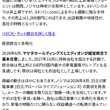
地盤にも違いがあり、エディオンは中部・関西、上新電機 (ジョー
シン) は関西、ノジマは神奈川を発祥としています。ヨドバシカメ
ラは非上場ですが、ヨドバシ.comによるネット通販に強みを持
ち、その売上は2,268億円にのぼります。出店戦略や地域性が、
各社の特徴となっています。
⇒EC化・ネット競合を詳しく見る
経営統合と多角化
2026年6月、
ヤマダホールディングスとエディオンが経営統合で
基本合意
しました。2027年10月に持株会社を設立する計画で、
統合後は売上約2.5兆円の国内最大の家電量販グループとなる
見通しです。現状は両社とも別会社として上場しています。
再編の動きはほかにもあります。ノジマは2026年4月、日立の家
電事業 (日立グローバルライフソリューションズ) の買収を発表
し、メーカーの機能を取り込む「製販一体」を志向しています。ヤ
マダは住宅・家具・金融へ、各社は周辺事業へと多角化を進めて
おり、家電の物販だけに頼らない収益構造への転換が進んでい