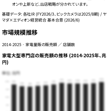
オンや上新など、出店戦略が分かれています。
基礎データ:
各社IR (FY2026/3、ビックカメラは2025/8期) / ヤ
マダ×エディオン経営統合 基本合意 (2026/6)
市場規模推移
2014-2025 · 家電量販の販売額 ／ 店舗数
家電大型専門店の販売額の推移 (2014-2025年、兆
円)
単位:
兆円
4.92
4.79
4.73
4.69
4.68
4.63
4.55
4.53
5.00
4.39
4.31
4.25
4.18
3.75
2.50
1.25