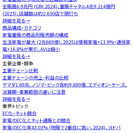
全販路6.9兆円 (GfK,2024)、量販チャネル4兆9,214億円
(2025)、店舗数は約2,650店で頭打ち
詳細を見る
→
商品構成・カテゴリ
家電量販の商品別販売額の構成
生活家電が最大 (2兆669億)、2025は情報家電+13.9%・通信家
電+16.8%が牽引、AVは縮小
詳細を見る
→
主要企業・競争
主要チェーン比較
主要チェーンの売上・利益の比較
ヤマダ1.69兆、ノジマ・ビック各約9,800億、エディオン・ケーズ。
決算期・事業範囲の違いに注意
詳細を見る
→
業界トピック
EC化・ネット競合
家電のEC化とネット通販との競合
家電のEC化率43.03% (物販で2番目に高い、2024)、ヨドバ