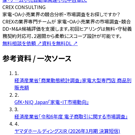
CREX CONSULTING
家電・OA小売業界の競合分析・市場調査をお探しですか？
CREXの業界専門チームが 家電・OA小売業界の市場調査・競合
DD・M&A候補評価を支援します。初回ヒアリングは無料・守秘義
務契約対応可、2週間から柔軟にスコープ設計が可能です。
無料相談を依頼
↗
資料を無料DL
↗
参考資料 / 一次ソース
1
.
経済産業省「商業動態統計調査」家電大型専門店 商品別
販売額
2
.
GfK・NIQ Japan「家電・IT市場動向」
3
.
経済産業省「令和6年度 電子商取引に関する市場調査」
4
.
ヤマダホールディングスIR (2026年3月期 決算短信)