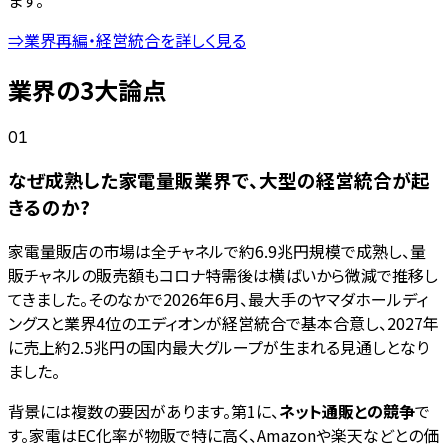
ます。
⇒業界再編・経営統合を詳しく見る
業界の3大論点
01
なぜ成熟した家電量販業界で、大型の経営統合が起
きるのか?
家電量販店の市場は全チャネルで約6.9兆円規模で成熟し、量
販チャネルの販売額もコロナ特需後は横ばいから微減で推移し
てきました。そのなかで2026年6月、最大手のヤマダホールディ
ングスと業界4位のエディオンが経営統合で基本合意し、2027年
に売上約2.5兆円の国内最大グループが生まれる見通しとなり
ました。
背景には複数の要因があります。第1に、
ネット通販との競争
で
す。家電はEC化率が物販で特に高く、Amazonや楽天などとの価