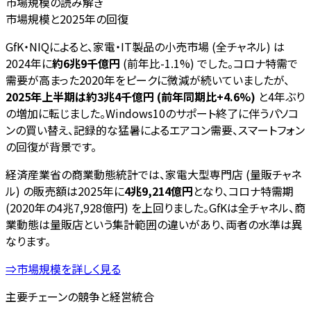
市場規模の読み解き
市場規模と2025年の回復
GfK・NIQによると、家電・IT製品の小売市場 (全チャネル) は
2024年に
約6兆9千億円
(前年比-1.1%) でした。コロナ特需で
需要が高まった2020年をピークに微減が続いていましたが、
2025年上半期は約3兆4千億円 (前年同期比+4.6%)
と4年ぶり
の増加に転じました。Windows10のサポート終了に伴うパソコ
ンの買い替え、記録的な猛暑によるエアコン需要、スマートフォン
の回復が背景です。
経済産業省の商業動態統計では、家電大型専門店 (量販チャネ
ル) の販売額は2025年に
4兆9,214億円
となり、コロナ特需期
(2020年の4兆7,928億円) を上回りました。GfKは全チャネル、商
業動態は量販店という集計範囲の違いがあり、両者の水準は異
なります。
⇒市場規模を詳しく見る
主要チェーンの競争と経営統合