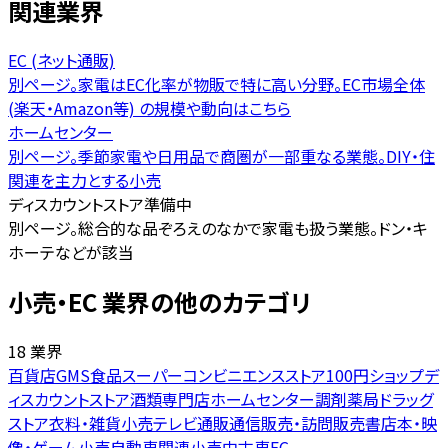
関連業界
EC (ネット通販)
別ページ。家電はEC化率が物販で特に高い分野。EC市場全体
(楽天・Amazon等) の規模や動向はこちら
ホームセンター
別ページ。季節家電や日用品で商圏が一部重なる業態。DIY・住
関連を主力とする小売
ディスカウントストア
準備中
別ページ。総合的な品ぞろえのなかで家電も扱う業態。ドン・キ
ホーテなどが該当
小売・EC 業界の他のカテゴリ
18 業界
百貨店
GMS
食品スーパー
コンビニエンスストア
100円ショップ
デ
ィスカウントストア
酒類専門店
ホームセンター
調剤薬局
ドラッグ
ストア
衣料・雑貨小売
テレビ通販
通信販売・訪問販売
書店
本・映
像・ゲーム小売
自動車関連小売
中古車
EC