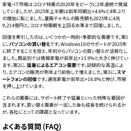
家電・IT市場はコロナ特需の2020年をピークに3年連続で微減
していましたが、2025年上半期は前年同期比+4.6%と4年ぶり
の増加に転じました。量販チャネルの販売額も2025年に4兆
9,214億円と、コロナ特需期を上回る水準まで回復しました。
回復を牽引したのは、いくつかの一時的・季節的な需要です。第1
に、
パソコンの買い替え
です。Windows10のサポートが2025年
に終了することを控え、年初からパソコンの買い替えが活発化し
ました。商品別では情報家電が前年比+13.9%と大きく伸びてい
ます。第2に、
猛暑によるエアコン需要
です。記録的な高温によ
り、エアコンの販売が例年より前倒しで増えました。第3に、
スマ
ートフォンの回復
です。通信家電が前年比+16.8%と伸び、市場
を押し上げています。
これらの需要には、サポート終了や猛暑といった特殊な要因が
含まれます。買い替え需要が一巡した後も成長を続けられるか
が、各社にとっての課題となっています。
よくある質問 (FAQ)