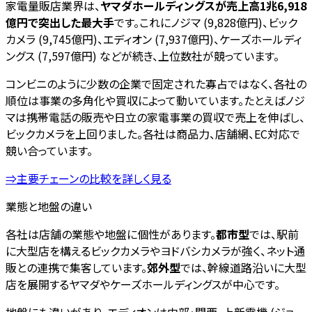
家電量販店業界は、
ヤマダホールディングスが売上高1兆6,918
億円で突出した最大手
です。これにノジマ (9,828億円)、ビック
カメラ (9,745億円)、エディオン (7,937億円)、ケーズホールディ
ングス (7,597億円) などが続き、上位数社が競っています。
コンビニのように少数の企業で固定された寡占ではなく、各社の
順位は事業の多角化や買収によって動いています。たとえばノジ
マは携帯電話の販売や日立の家電事業の買収で売上を伸ばし、
ビックカメラを上回りました。各社は商品力、店舗網、EC対応で
競い合っています。
⇒主要チェーンの比較を詳しく見る
業態と地盤の違い
各社は店舗の業態や地盤に個性があります。
都市型
では、駅前
に大型店を構えるビックカメラやヨドバシカメラが強く、ネット通
販との連携で集客しています。
郊外型
では、幹線道路沿いに大型
店を展開するヤマダやケーズホールディングスが中心です。