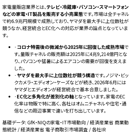
家電量販店業界とは、
テレビ・冷蔵庫・パソコン・スマートフォン
などの家電・IT製品を販売する小売業態
です。市場は全チャネル
で約6.9兆円規模で成熟しており、ヤマダを最大手に上位数社が
競うなか、経営統合とEC化への対応が業界の論点となっていま
す。
·
コロナ特需後の微減から2025年に回復した成熟市場
で
す。量販チャネルの販売額は2025年に4兆9,214億円とな
り、パソコンや猛暑によるエアコンの需要が回復を支えま
した。
·
ヤマダを最大手に上位数社が競う構造
です。ノジマ・ビッ
クカメラ・エディオン・ケーズなどが続き、2026年6月には
ヤマダとエディオンが経営統合で基本合意しました。
·
EC化と多角化が差別化の軸
となっています。家電のEC
化率は物販で特に高く、各社はオムニチャネルや住宅・通
信などの周辺事業で違いを打ち出しています。
基礎データ:
GfK・NIQの家電・IT市場動向 / 経済産業省 商業動
態統計 / 経済産業省 電子商取引市場調査 / 各社IR