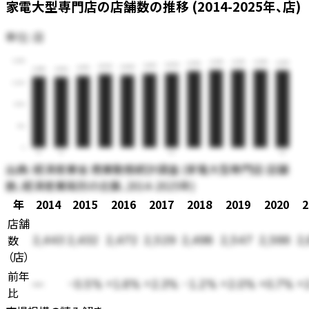
家電大型専門店の店舗数の推移 (2014-2025年、店)
単位:
店
3,000
2,673
2,670
2,670
2,657
2,633
2,566
2,547
2,529
2,498
2,472
2,443
2,432
2,250
1,500
750
0
14
15
20
25
出典:
経済産業省 商業動態統計調査 (家電大型専門店 店舗
数、経済産業局別の合算、2014-2025年)
年
2014
2015
2016
2017
2018
2019
2020
2
店舗
数
2,443
2,432
2,472
2,529
2,498
2,547
2,566
2,
（
店
）
前年
—
-0.5%
+1.6%
+2.3%
-1.2%
+2.0%
+0.7%
+
比