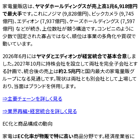
家電量販店は、
ヤマダホールディングスが売上高1兆6,918億円
で最大手
です。これにノジマ (9,828億円)、ビックカメラ (9,745
億円)、エディオン (7,937億円)、ケーズホールディングス (7,597
億円) などが続き、上位数社が競う構造です。コンビニのように
少数で固定された寡占ではなく、順位は事業の多角化や買収で
動いています。
2026年6月には
ヤマダとエディオンが経営統合で基本合意
しま
した。2027年10月に持株会社を設立して両社を完全子会社とす
る計画で、統合後の売上は
約2.5兆円
と国内最大の家電量販グ
ループになる見通しです。現状は両社とも別会社として上場して
おり、当面はブランドを併用します。
⇒主要チェーンを詳しく見る
⇒業界再編・経営統合を詳しく見る
EC化と商品構成の動向
家電は
EC化率が物販で特に高い
商品分野です。経済産業省に