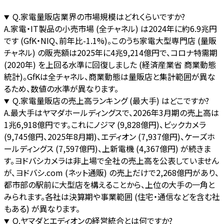
Q.
家電量販店業界の市場規模はどれくらいですか?
A.
家電・IT製品の小売市場 (全チャネル) は2024年に約6.9兆円
です (GfK・NIQ、前年比-1.1%)。このうち家電大型専門店 (量販
チャネル) の販売額は2025年に4兆9,214億円で、コロナ特需期
(2020年) を上回る水準に回復しました (経済産業省 商業動態
統計)。GfKは全チャネル、商業動態は量販店と集計範囲が異な
るため、数値の水準が異なります。
Q.
家電量販店の売上高ランキング (最大手) はどこですか?
A.
最大手はヤマダホールディングスで、2026年3月期の売上高は
1兆6,918億円です。これにノジマ (9,828億円)、ビックカメラ
(9,745億円、2025年8月期)、エディオン (7,937億円)、ケーズホ
ールディングス (7,597億円)、上新電機 (4,367億円) が続きま
す。ヨドバシカメラは非上場で全社の売上高を公表していません
が、ヨドバシ.com (ネット通販) の売上だけで2,268億円があり、
都市部の駅前に大型店を構えることから、上位の大手の一角と
みられます。各社は決算期や事業範囲 (住宅・通信などを含む社
もある) が異なります。
Q.
ヤマダとエディオンの経営統合とは何ですか?