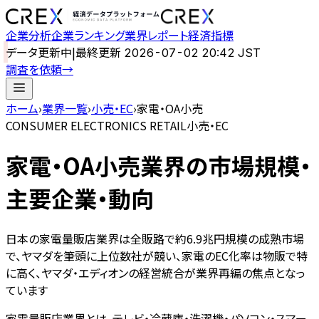
企業分析
企業ランキング
業界レポート
経済指標
データ更新中
|
最終更新
2026-07-02 20:42 JST
調査を依頼
→
ホーム
›
業界一覧
›
小売・EC
›
家電・OA小売
CONSUMER ELECTRONICS RETAIL
小売・EC
家電・OA小売
業界の市場規模・
主要企業・動向
日本の家電量販店業界は全販路で約6.9兆円規模の成熟市場
で、ヤマダを筆頭に上位数社が競い、家電のEC化率は物販で特
に高く、ヤマダ・エディオンの経営統合が業界再編の焦点となっ
ています
家電量販店業界とは、テレビ・冷蔵庫・洗濯機・パソコン・スマー