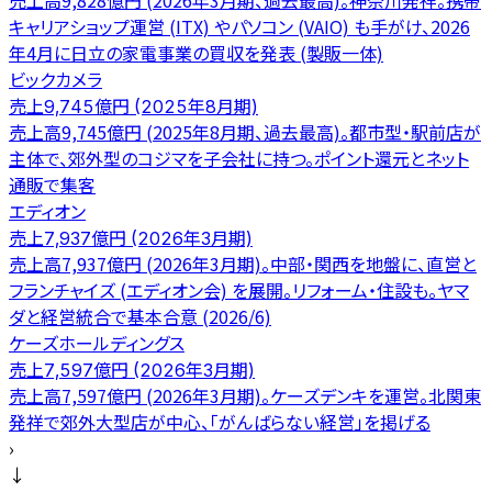
売上高9,828億円 (2026年3月期、過去最高)。神奈川発祥。携帯
キャリアショップ運営 (ITX) やパソコン (VAIO) も手がけ、2026
年4月に日立の家電事業の買収を発表 (製販一体)
ビックカメラ
売上9,745億円 (2025年8月期)
売上高9,745億円 (2025年8月期、過去最高)。都市型・駅前店が
主体で、郊外型のコジマを子会社に持つ。ポイント還元とネット
通販で集客
エディオン
売上7,937億円 (2026年3月期)
売上高7,937億円 (2026年3月期)。中部・関西を地盤に、直営と
フランチャイズ (エディオン会) を展開。リフォーム・住設も。ヤマ
ダと経営統合で基本合意 (2026/6)
ケーズホールディングス
売上7,597億円 (2026年3月期)
売上高7,597億円 (2026年3月期)。ケーズデンキを運営。北関東
発祥で郊外大型店が中心、「がんばらない経営」を掲げる
›
↓