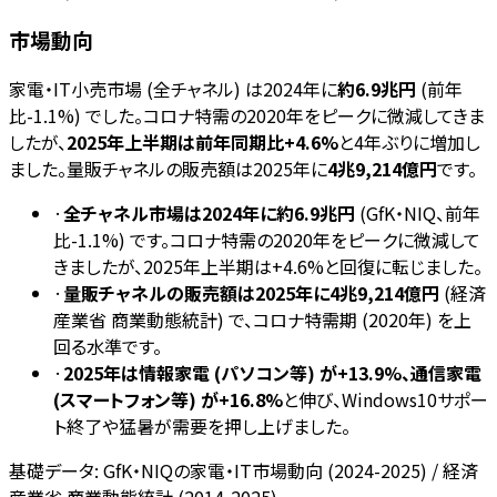
市場動向
家電・IT小売市場 (全チャネル) は2024年に
約6.9兆円
(前年
比-1.1%) でした。コロナ特需の2020年をピークに微減してきま
したが、
2025年上半期は前年同期比+4.6%
と4年ぶりに増加し
ました。量販チャネルの販売額は2025年に
4兆9,214億円
です。
·
全チャネル市場は2024年に約6.9兆円
(GfK・NIQ、前年
比-1.1%) です。コロナ特需の2020年をピークに微減して
きましたが、2025年上半期は+4.6%と回復に転じました。
·
量販チャネルの販売額は2025年に4兆9,214億円
(経済
産業省 商業動態統計) で、コロナ特需期 (2020年) を上
回る水準です。
·
2025年は情報家電 (パソコン等) が+13.9%、通信家電
(スマートフォン等) が+16.8%
と伸び、Windows10サポー
ト終了や猛暑が需要を押し上げました。
基礎データ:
GfK・NIQの家電・IT市場動向 (2024-2025) / 経済
産業省 商業動態統計 (2014-2025)