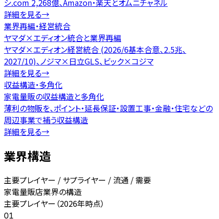
シ.com 2,268億、Amazon・楽天とオムニチャネル
詳細を見る
→
業界再編・経営統合
ヤマダ×エディオン統合と業界再編
ヤマダ×エディオン経営統合 (2026/6基本合意、2.5兆、
2027/10)、ノジマ×日立GLS、ビック×コジマ
詳細を見る
→
収益構造・多角化
家電量販の収益構造と多角化
薄利の物販を、ポイント・延長保証・設置工事・金融・住宅などの
周辺事業で補う収益構造
詳細を見る
→
業界構造
主要プレイヤー / サプライヤー / 流通 / 需要
家電量販店業界の構造
主要プレイヤー（2026年時点）
01