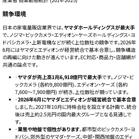
競争環境
日本の家電量販店業界では、
ヤマダホールディングスが最大手
で、ノジマ・ビックカメラ・エディオン・ケーズホールディングス・ヨ
ドバシカメラ・上新電機などが続く上位数社の競争です。2026年
6月にはヤマダとエディオンが経営統合で基本合意し、競争構造
の再編に向けた動きが進んでいます。EC対応・商品力・店舗網が
共通の論点です。
·
ヤマダが売上高1兆6,918億円で最大手
です。ノジマ・ビ
ックカメラ (各約9,800億円)、エディオン・ケーズ (各約
7,600〜7,900億円) が続き、上位数社が競っています。
·
2026年6月にヤマダとエディオンが経営統合で基本合意
しました。2027年10月に持株会社を設立する計画で、統合
後は売上約2.5兆円の国内最大グループとなる見通しで
す。
·
業態や地盤で個性があります
。都市型のビックカメラ・ヨ
ドバシ、郊外型のヤマダ・ケーズ、中部・関西地盤のエディ