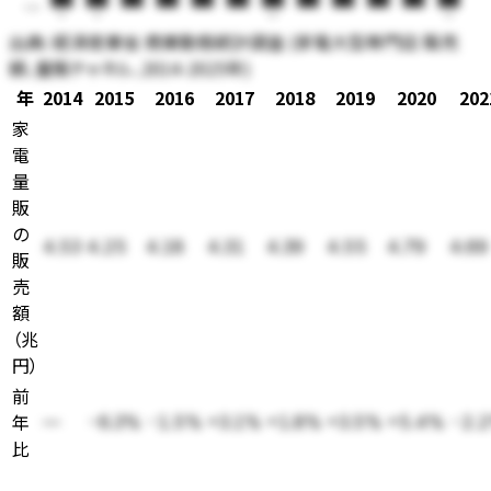
0.00
14
15
20
25
出典:
経済産業省 商業動態統計調査 (家電大型専門店 販売
額、量販チャネル、2014-2025年)
年
2014
2015
2016
2017
2018
2019
2020
202
家
電
量
販
の
4.53
4.25
4.18
4.31
4.39
4.55
4.79
4.69
販
売
額
（
兆
円
）
前
年
—
-6.3%
-1.5%
+3.1%
+1.8%
+3.5%
+5.4%
-2.
比