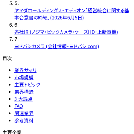
5
.
ヤマダホールディングス・エディオン「経営統合に関する基
本合意書の締結」(2026年6月5日)
6
.
各社IR (ノジマ・ビックカメラ・ケーズHD・上新電機)
7
.
ヨドバシカメラ (会社情報・ヨドバシ.com)
目次
業界サマリ
市場規模
主要トピック
業界構造
3 大論点
FAQ
関連業界
参考資料
主要企業