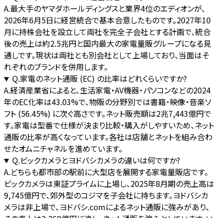
A.
最大手のヤマダホールディングスと業界4位のエディオンが、
2026年6月5日に経営統合で基本合意したものです。2027年10
月に持株会社を設立して両社を完全子会社とする計画で、統合
後の売上は約2.5兆円と国内最大の家電量販グループになる見
通しです。現状は両社とも別会社として上場しており、当面はそ
れぞれのブランドを併用します。
Q.
家電のネット通販 (EC) の比率はどれくらいですか?
A.
経済産業省によると、生活家電・AV機器・パソコンなどの2024
年のEC化率は43.03%で、物販の分野別では書籍・映像・音楽ソ
フト (56.45%) に次ぐ高さです。ネット販売額は2兆7,443億円で
す。家電は型番で仕様が決まり比較・購入がしやすいため、ネット
通販の比率が高くなっています。各社は店舗とネットを組み合わ
せたオムニチャネルを進めています。
Q.
ビックカメラとヨドバシカメラの違いは何ですか?
A.
どちらも都市部の駅前に大型店を展開する家電量販店です。
ビックカメラは東証プライムに上場し、2025年8月期の売上高は
9,745億円で、郊外型のコジマを子会社に持ちます。ヨドバシカ
メラは非上場で、ヨドバシ.comによるネット通販に強みがあり、