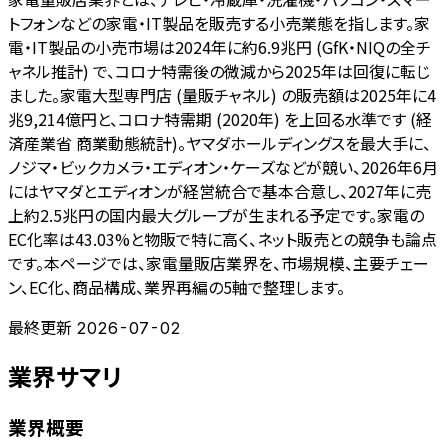
トフォンなどの家電・IT製品を販売する小売業態を指します。家
電・IT製品の小売市場は2024年に約6.9兆円 (GfK・NIQの全チ
ャネル推計) で、コロナ特需後の微減から2025年は回復に転じ
ました。家電大型専門店 (量販チャネル) の販売額は2025年に4
兆9,214億円と、コロナ特需期 (2020年) を上回る水準です (経
済産業省 商業動態統計)。ヤマダホールディングスを最大手に、
ノジマ・ビックカメラ・エディオン・ケーズなどが競い、2026年6月
にはヤマダとエディオンが経営統合で基本合意し、2027年に売
上約2.5兆円の国内最大グループが生まれる予定です。家電の
EC化率は43.03%と物販で特に高く、ネット販売との競争も論点
です。本ページでは、家電量販店業界を、市場規模、主要チェー
ン、EC化、商品構成、業界再編の5軸で整理します。
最終更新
2026-07-02
業界サマリ
業界概要