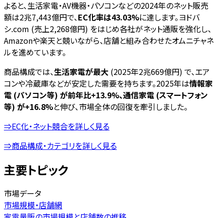
よると、生活家電・AV機器・パソコンなどの2024年のネット販売
額は2兆7,443億円で、
EC化率は43.03%
に達します。ヨドバ
シ.com (売上2,268億円) をはじめ各社がネット通販を強化し、
Amazonや楽天と競いながら、店舗と組み合わせたオムニチャネ
ルを進めています。
商品構成では、
生活家電が最大
(2025年2兆669億円) で、エア
コンや冷蔵庫などが安定した需要を持ちます。2025年は
情報家
電 (パソコン等) が前年比+13.9%、通信家電 (スマートフォン
等) が+16.8%
と伸び、市場全体の回復を牽引しました。
⇒EC化・ネット競合を詳しく見る
⇒商品構成・カテゴリを詳しく見る
主要トピック
市場データ
市場規模・店舗網
家電量販の市場規模と店舗数の推移