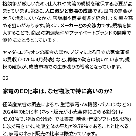
格競争が厳しいため、仕入れや物流の規模を確保する必要が高
まっています。第2に、
人口減少と市場の成熟
です。国内の需要が
大きく増えにくいなかで、店舗網や商品調達を統合して効率を高
める狙いがあります。第3に、
メーカーとの交渉力
です。規模を拡
大することで、商品の調達条件やプライベートブランドの開発で
優位に立とうとしています。
ヤマダ・エディオンの統合のほか、ノジマによる日立の家電事業
の買収 (2026年4月発表) など、再編の動きは続いています。規
模の確保が、成熟市場での生き残りの戦略となっています。
02
家電のEC化率は、なぜ物販で特に高いのか?
経済産業省の調査によると、生活家電・AV機器・パソコンなどの
2024年のEC化率 (ネット販売が小売全体に占める割合) は
43.03%で、物販の分野別では書籍・映像・音楽ソフト (56.45%)
に次ぐ高さです。物販全体の平均が9.78%であることと比べる
と、家電のネット販売の比率は際立っています。