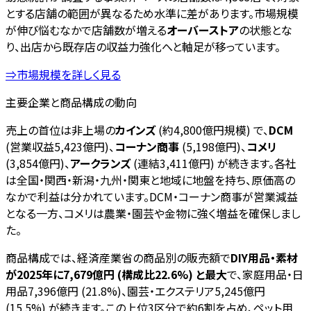
とする店舗の範囲が異なるため水準に差があります。市場規模
が伸び悩むなかで店舗数が増える
オーバーストア
の状態とな
り、出店から既存店の収益力強化へと軸足が移っています。
⇒市場規模を詳しく見る
主要企業と商品構成の動向
売上の首位は非上場の
カインズ
(約4,800億円規模) で、
DCM
(営業収益5,423億円)、
コーナン商事
(5,198億円)、
コメリ
(3,854億円)、
アークランズ
(連結3,411億円) が続きます。各社
は全国・関西・新潟・九州・関東と地域に地盤を持ち、原価高の
なかで利益は分かれています。DCM・コーナン商事が営業減益
となる一方、コメリは農業・園芸や金物に強く増益を確保しまし
た。
商品構成では、経済産業省の商品別の販売額で
DIY用品・素材
が2025年に7,679億円 (構成比22.6%) と最大
で、家庭用品・日
用品7,396億円 (21.8%)、園芸・エクステリア5,245億円
(15.5%) が続きます。この上位3区分で約6割を占め、ペット用