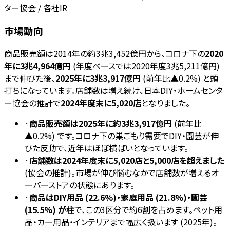
ター協会 / 各社IR
市場動向
商品販売額は2014年の約3兆3,452億円から、コロナ下の
2020
年に3兆4,964億円
(年度ベースでは2020年度3兆5,211億円)
まで伸びた後、
2025年に3兆3,917億円
(前年比▲0.2%) と頭
打ちになっています。店舗数は増え続け、日本DIY・ホームセンタ
ー協会の推計で
2024年度末に5,020店
となりました。
·
商品販売額は2025年に約3兆3,917億円
(前年比
▲0.2%) です。コロナ下の巣ごもり需要でDIY・園芸が伸
びた反動で、近年はほぼ横ばいとなっています。
·
店舗数は2024年度末に5,020店と5,000店を超えました
(協会の推計)。市場が伸び悩むなかで店舗数が増えるオ
ーバーストアの状態にあります。
·
商品はDIY用品 (22.6%)・家庭用品 (21.8%)・園芸
(15.5%) が柱
で、この3区分で約6割を占めます。ペット用
品・カー用品・インテリアまで幅広く扱います (2025年)。