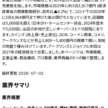
売業態を指します。市場規模は2025年に約3兆3,917億円 (経済
産業省の商業動態統計、前年比▲0.2%) で、コロナ下の2020年
に3兆4,964億円まで伸びた後は頭打ちとなっています。店舗数
は5,000店を超え (日本DIY・ホームセンター協会、2024年度末
で5,020店)、出店の余地が乏しいオーバーストアの段階にあり
ます。カインズ (非上場・売上首位)、DCM、コーナン商事、コメリ、
アークランズなどが売上3,800〜5,400億円の規模で競い、地域
の地盤で棲み分けています。アークランズとジョイフル本田は
2027年の経営統合で合意しました。本ページでは、市場規模、
主要企業、商品構成、プロ需要、業界再編の5つの軸で整理しま
す。
最終更新
2026-07-02
業界サマリ
業界概要
ホームセンター業界とは、
DIY用品・建材・園芸・家庭日用品・ペ