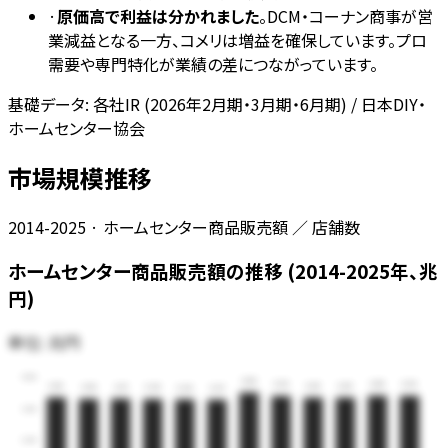
·
原価高で利益は分かれました
。DCM・コーナン商事が営
業減益となる一方、コメリは増益を確保しています。プロ
需要や専門特化が業績の差につながっています。
基礎データ:
各社IR (2026年2月期・3月期・6月期) / 日本DIY・
ホームセンター協会
市場規模推移
2014-2025 · ホームセンター商品販売額 ／ 店舗数
ホームセンター商品販売額の推移 (2014-2025年、兆
円)
単位:
兆円
4.00
3.50
3.40
3.39
3.39
3.35
3.34
3.34
3.31
3.30
3.29
3.29
3.27
3.00
2.00