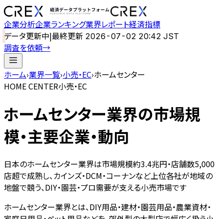
企業分析
企業ランキング
業界レポート
経済指標
データ更新中
|
最終更新
2026-07-02 20:42 JST
調査を依頼
→
ホーム
›
業界一覧
›
小売・EC
›
ホームセンター
HOME CENTER
小売・EC
ホームセンター
業界の市場規
模・主要企業・動向
日本のホームセンター業界は市場規模約3.4兆円・店舗数5,000
店超で成熟し、カインズ・DCM・コーナンなど上位各社が地域の
地盤で競う、DIY・園芸・プロ需要が支える小売市場です
ホームセンター業界とは、DIY用品・建材・園芸用品・農業資材・
家庭日用品・ペット用品などを、郊外型の大型店で幅広く扱う小