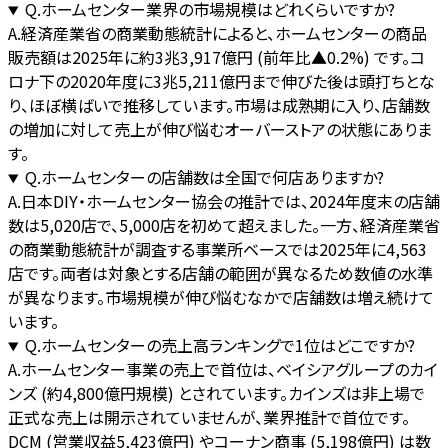
Q.
ホームセンター業界の市場規模はどれくらいですか?
A.
経済産業省の商業動態統計によると、ホームセンターの商品
販売額は2025年に約3兆3,917億円 (前年比▲0.2%) です。コ
ロナ下の2020年度に3兆5,211億円まで伸びた後は頭打ちとな
り、ほぼ横ばいで推移しています。市場は成熟期に入り、店舗数
の増加に対して売上が伸び悩むオーバーストアの状態にありま
す。
Q.
ホームセンターの店舗数は全国で何店ありますか?
A.
日本DIY・ホームセンター協会の推計では、2024年度末の店舗
数は5,020店で、5,000店を初めて超えました。一方、経済産業省
の商業動態統計が調査する事業所ベースでは2025年に4,563
店です。両者は対象とする店舗の範囲が異なるため数値の水準
が異なります。市場規模が伸び悩むなかで店舗数は増え続けて
います。
Q.
ホームセンターの売上高ランキングで1位はどこですか?
A.
ホームセンター事業の売上で首位は、ベイシアグループのカイ
ンズ (約4,800億円規模) とされています。カインズは非上場で
正式な売上は開示されていませんが、業界推計で首位です。
DCM (営業収益5,423億円) やコーナン商事 (5,198億円) は数