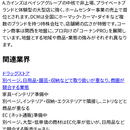
A.
カインズはベイシアグループの中核で非上場、プライベートブ
ランドと体験型の大型店に強く、ホームセンター事業の売上で首
位とされます。DCMは全国にホーマック・カーマ・ダイキなど複
数のブランドを持つ持株会社で、店舗網の広さが特徴です。コー
ナン商事は関西を地盤に、プロ向けの「コーナンPRO」を展開し
ています。地盤とする地域や商品・業態の強みがそれぞれ異なり
ます。
関連業界
ドラッグストア
別ページ。日用品・園芸・収納などで取り扱いが重なり、商圏が
競合する業態
家具・インテリア
準備中
別ページ。インテリア・収納・エクステリアで隣接し、ニトリなどと
商品が重なる
EC (ネット通販)
準備中
別ページ。大型・低単価の商材はEC化率が低いが、日用品など
で競合する販売チャネル