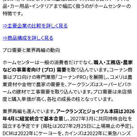
品・カー用品・インテリアまで幅広く扱うのがホームセンターの
特徴です。
⇒主要企業の比較を詳しく見る
⇒商品構成を詳しく見る
プロ需要と業界再編の動向
ホームセンターは一般の消費者だけでなく、
職人・工務店・農家
などの事業者向け (プロ) 需要
を取り込んでいます。コーナン商
事はプロ向けの専門業態「コーナンPRO」を展開し、コメリは農
業資材や金物で農家の需要を、アークランズはスーパービバホ
ームの建材で工事需要を取り込んでいます。プロ需要は来店頻
度と購入単価が高く、各社の成長の柱となっています。
業界再編も進んでいます。
アークランズとジョイフル本田は2026
年4月に経営統合で基本合意
し、2027年3月に共同持株会社を
設立する予定です (両社は2027年2月25日に上場廃止の予定)。
DCMは2022年にケーヨーを、カインズは2022年に東急ハンズ