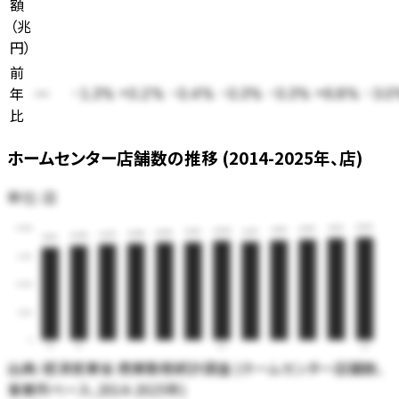
額
（
兆
円
）
前
年
—
-1.3%
+0.2%
-0.4%
-0.3%
-0.3%
+6.8%
-3.0
比
ホームセンター店舗数の推移 (2014-2025年、店)
単位:
店
4,563
4,531
5,000
4,476
4,437
4,420
4,377
4,357
4,346
4,304
4,273
4,209
4,124
3,750
2,500
1,250
0
14
15
20
25
出典:
経済産業省 商業動態統計調査 (ホームセンター店舗数、
事業所ベース、2014-2025年)