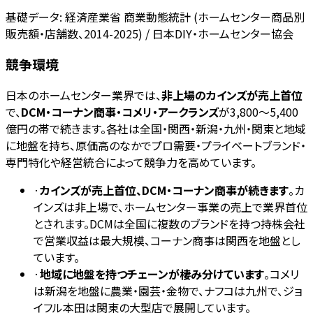
基礎データ:
経済産業省 商業動態統計 (ホームセンター商品別
販売額・店舗数、2014-2025) / 日本DIY・ホームセンター協会
競争環境
日本のホームセンター業界では、
非上場のカインズが売上首位
で、
DCM・コーナン商事・コメリ・アークランズ
が3,800〜5,400
億円の帯で続きます。各社は全国・関西・新潟・九州・関東と地域
に地盤を持ち、原価高のなかでプロ需要・プライベートブランド・
専門特化や経営統合によって競争力を高めています。
·
カインズが売上首位、DCM・コーナン商事が続きます
。カ
インズは非上場で、ホームセンター事業の売上で業界首位
とされます。DCMは全国に複数のブランドを持つ持株会社
で営業収益は最大規模、コーナン商事は関西を地盤とし
ています。
·
地域に地盤を持つチェーンが棲み分けています
。コメリ
は新潟を地盤に農業・園芸・金物で、ナフコは九州で、ジョ
イフル本田は関東の大型店で展開しています。