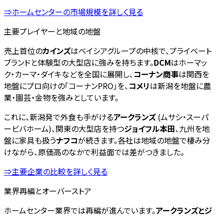
⇒ホームセンターの市場規模を詳しく見る
主要プレイヤーと地域の地盤
売上首位の
カインズ
はベイシアグループの中核で、プライベート
ブランドと体験型の大型店に強みを持ちます。
DCM
はホーマッ
ク・カーマ・ダイキなどを全国に展開し、
コーナン商事
は関西を
地盤にプロ向けの「コーナンPRO」を、
コメリ
は新潟を地盤に農
業・園芸・金物を強みとしています。
これに、新潟発で外食も手がける
アークランズ
(ムサシ・スーパ
ービバホーム)、関東の大型店を持つ
ジョイフル本田
、九州を地
盤に家具も扱う
ナフコ
が続きます。各社は地域の地盤で棲み分
けながら、原価高のなかで利益面では差がつきました。
⇒主要企業の比較を詳しく見る
業界再編とオーバーストア
ホームセンター業界では再編が進んでいます。
アークランズとジ