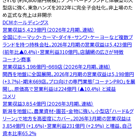
される (約4,800億円規模)。プライベートブランドと体験型の大
型店に強く、東急ハンズを2022年に完全子会社化。非上場のた
め正式な売上は非開示
DCMホールディングス
営業収益5,423億円（2026年2月期、連結）
全国にホーマック・カーマ・ダイキ・サンワ・ケーヨーなど複数ブ
ランドを持つ持株会社。2026年2月期の営業収益は5,423億円
(前年比▲0.4%)・営業利益310億円。店舗網の広さが特徴
コーナン商事
営業収益5,198億円・669店（2026年2月期、連結）
関西を地盤に全国展開。2026年2月期の営業収益は5,198億円
(+3.7%)・期末669店。プロ向けの専門業態「コーナンPRO」を展
開し、原価高で営業利益は224億円 (▲10.4%) と減益
コメリ
営業収益3,854億円（2026年3月期、連結）
新潟を地盤に、農業資材・園芸・金物に強い。小型店「ハード&グ
リーン」で地方を高密度にカバー。2026年3月期の営業収益は
3,854億円 (+1.6%)・営業利益231億円 (+2.9%) と増益、自己
資本比率65.2%