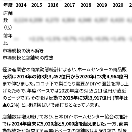
年度
2014
2015
2016
2017
2018
2019
2020
2
店舗
数
4,124
4,209
4,273
4,304
4,346
4,357
4,420
4,
（
店
）
前年
—
+2.1%
+1.5%
+0.7%
+1.0%
+0.3%
+1.4%
-
比
市場規模の読み解き
市場規模と店舗網の成熟
経済産業省の商業動態統計によると、ホームセンターの商品販
売額は
2014年の約3兆3,452億円から2020年に3兆4,964億円
まで伸びました。コロナ下で巣ごもり需要がDIYや園芸を押し上
げたためで、年度ベースでは2020年度の3兆5,211億円が直近
のピークです。その後は反動で
2025年に3兆3,917億円
(前年比
▲0.2%) と、ほぼ横ばいで頭打ちとなっています。
店舗数は増え続けており、日本DIY・ホームセンター協会の推計
では
2024年度末に5,020店と5,000店を超えました
。一方、商業
動態統計が調査する事業所ベースの店舗数は4,563店で、対象