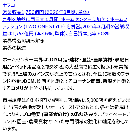
ナフコ
営業収益1,753億円（2026年3月期、単体）
九州を地盤に西日本で展開。ホームセンターに加えてホームフ
ァッション (TWO-ONE STYLE) を併営。2026年3月期の営業収
益は1,753億円 (▲3.6%、単体)、自己資本比率70.8%
業界構造の読み解き
業界の構造
ホームセンター業界は、
DIY用品・建材・園芸・農業資材・家庭日
用品・ペット用品
などを郊外型の大型店で幅広く扱う小売業態
です。
非上場のカインズ
が売上で首位とされ、全国に複数のブラ
ンドを持つ
DCM
、関西を地盤とする
コーナン商事
、新潟を地盤と
する
コメリ
が上位で拮抗しています。
市場規模は約3.4兆円で成熟し、店舗数は5,000店を超えていま
す。出店の余地が乏しいオーバーストアのもとで、各社は新規出
店よりも、
プロ需要 (事業者向け) の取り込み
や、プライベートブ
ランド・園芸・農業資材といった専門領域の強化に軸足を移して
います。