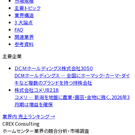
市場規模
主要トピック
業界構造
3 大論点
FAQ
関連業界
参考資料
主要企業
ＤＣＭホールディングス株式会社
3050
DCMホールディングス — 全国にホーマック・カーマ・ダイ
キなど複数のブランドを持つ持株会社
株式会社コメリ
8218
コメリ — 新潟を地盤に農業・園芸・金物に強く、2026年3
月期は増益を確保
業界内 売上ランキング →
CREX Consulting
ホームセンター業界の競合分析・市場調査