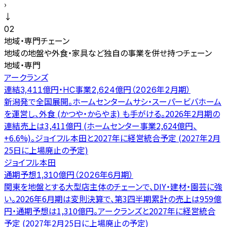
›
↓
02
地域・専門チェーン
地域の地盤や外食・家具など独自の事業を併せ持つチェーン
地域・専門
アークランズ
連結3,411億円・HC事業2,624億円（2026年2月期）
新潟発で全国展開。ホームセンタームサシ・スーパービバホーム
を運営し、外食 (かつや・からやま) も手がける。2026年2月期の
連結売上は3,411億円 (ホームセンター事業2,624億円、
+6.6%)。ジョイフル本田と2027年に経営統合予定 (2027年2月
25日に上場廃止の予定)
ジョイフル本田
通期予想1,310億円（2026年6月期）
関東を地盤とする大型店主体のチェーンで、DIY・建材・園芸に強
い。2026年6月期は変則決算で、第3四半期累計の売上は959億
円・通期予想は1,310億円。アークランズと2027年に経営統合
予定 (2027年2月25日に上場廃止の予定)