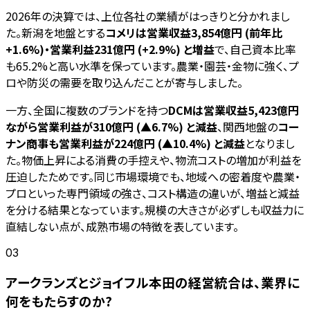
2026年の決算では、上位各社の業績がはっきりと分かれまし
た。新潟を地盤とする
コメリは営業収益3,854億円 (前年比
+1.6%)・営業利益231億円 (+2.9%) と増益
で、自己資本比率
も65.2%と高い水準を保っています。農業・園芸・金物に強く、プ
ロや防災の需要を取り込んだことが寄与しました。
一方、全国に複数のブランドを持つ
DCMは営業収益5,423億円
ながら営業利益が310億円 (▲6.7%) と減益
、関西地盤の
コー
ナン商事も営業利益が224億円 (▲10.4%) と減益
となりまし
た。物価上昇による消費の手控えや、物流コストの増加が利益を
圧迫したためです。同じ市場環境でも、地域への密着度や農業・
プロといった専門領域の強さ、コスト構造の違いが、増益と減益
を分ける結果となっています。規模の大きさが必ずしも収益力に
直結しない点が、成熟市場の特徴を表しています。
03
アークランズとジョイフル本田の経営統合は、業界に
何をもたらすのか?