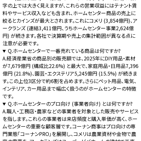
字の上では大きく見えますが、これらの営業収益にはテナント賃
料やサービス収入なども含まれ、ホームセンター商品の売上に
絞るとカインズが最大とされます。これにコメリ (3,854億円)、ア
ークランズ (連結3,411億円、うちホームセンター事業2,624億
円) が続きます。各社で決算期や売上の集計範囲が異なる点に
注意が必要です。
Q.
ホームセンターで一番売れている商品は何ですか?
A.
経済産業省の商品別の販売額では、2025年にDIY用品・素材
が7,679億円 (構成比22.6%) と最大で、家庭用品・日用品7,396
億円 (21.8%)、園芸・エクステリア5,245億円 (15.5%) が続きま
す。この上位3区分で約6割を占めます。さらにペット用品、電気、
インテリア、カー用品まで幅広く扱うのがホームセンターの特徴
です。
Q.
ホームセンターのプロ向け (事業者向け) とは何ですか?
A.
職人・工務店・農家などの事業者を対象とした販売やサービス
を指します。これらの事業者は来店頻度と購入単価が高く、ホー
ムセンターの重要な顧客層です。コーナン商事はプロ向けの専
門業態「コーナンPRO」を展開し、コメリは農業資材や金物で農