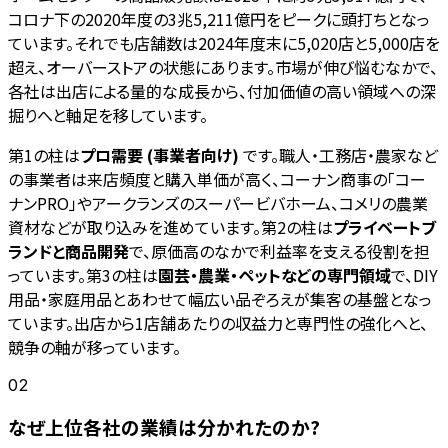
コロナ下の2020年度の3兆5,211億円をピークに頭打ちとなっ
ています。それでも店舗数は2024年度末に5,020店と5,000店を
超え、オーバーストアの状態にあります。市場が伸び悩むなかで、
各社は出店による量的な成長から、付加価値の高い領域への深
掘りへと軸足を移しています。
第1の柱は
プロ需要 (事業者向け)
です。職人・工務店・農家など
の事業者は来店頻度と購入単価が高く、コーナン商事の「コー
ナンPRO」やアークランズのスーパービバホーム、コメリの農業
資材などが取り込みを進めています。第2の柱は
プライベートブ
ランドと商品開発
で、原価高のなかで利益率を支える役割を担
っています。第3の柱は
園芸・農業・ペットなどの専門領域
で、DIY
用品・家庭用品とあわせて幅広い品ぞろえが集客の基盤となっ
ています。出店から1店舗あたりの収益力と専門性の強化へと、
競争の軸が移っています。
02
なぜ上位各社の業績は分かれたのか?