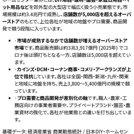
ット用品など
を郊外型の大型店で幅広く扱う小売業態です。市
場規模は約3.4兆円で成熟し、
店舗数が5,000店を超えるオーバ
ーストア
のもとで、上位各社が地域の地盤やプロ需要、商品開
発で競う段階に入っています。
·
市場が成熟するなかで店舗数が増えるオーバーストア
市場
です。商品販売額は約3兆3,917億円 (2025年) でコ
ロナ後は頭打ちとなる一方、店舗数は5,000店を超えてい
ます。
·
カインズ・DCM・コーナン商事・コメリ・アークランズが上
位で拮抗
しています。各社は全国・関西・新潟・九州・関東
と地域に地盤を持ち、売上3,800〜5,400億円の規模で競
っています。
·
プロ需要と商品開発が差別化の軸
です。職人・農家・工
務店向けの事業者需要や、プライベートブランド・園芸・農
業資材の強化で、各社が他業態との違いを打ち出していま
す。
基礎データ:
経済産業省 商業動態統計 / 日本DIY・ホームセン