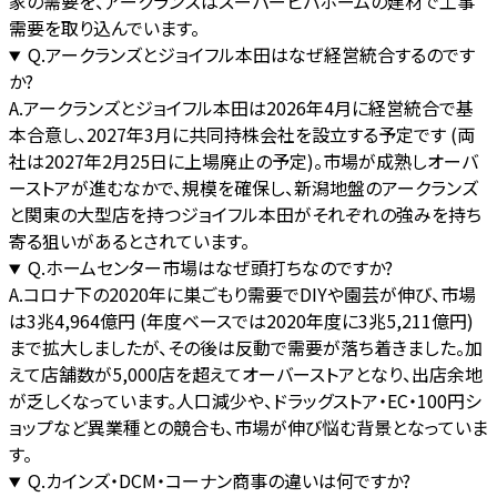
家の需要を、アークランズはスーパービバホームの建材で工事
需要を取り込んでいます。
Q.
アークランズとジョイフル本田はなぜ経営統合するのです
か?
A.
アークランズとジョイフル本田は2026年4月に経営統合で基
本合意し、2027年3月に共同持株会社を設立する予定です (両
社は2027年2月25日に上場廃止の予定)。市場が成熟しオーバ
ーストアが進むなかで、規模を確保し、新潟地盤のアークランズ
と関東の大型店を持つジョイフル本田がそれぞれの強みを持ち
寄る狙いがあるとされています。
Q.
ホームセンター市場はなぜ頭打ちなのですか?
A.
コロナ下の2020年に巣ごもり需要でDIYや園芸が伸び、市場
は3兆4,964億円 (年度ベースでは2020年度に3兆5,211億円)
まで拡大しましたが、その後は反動で需要が落ち着きました。加
えて店舗数が5,000店を超えてオーバーストアとなり、出店余地
が乏しくなっています。人口減少や、ドラッグストア・EC・100円シ
ョップなど異業種との競合も、市場が伸び悩む背景となっていま
す。
Q.
カインズ・DCM・コーナン商事の違いは何ですか?