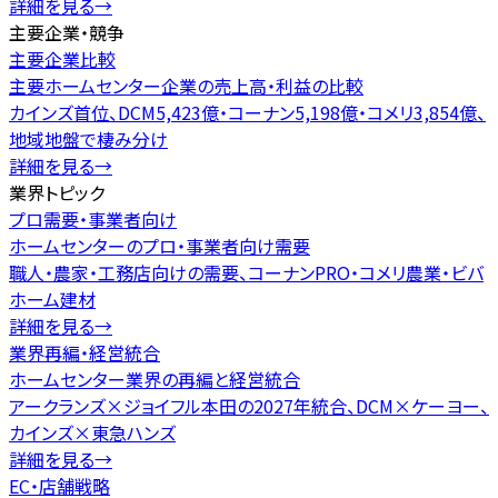
詳細を見る
→
主要企業・競争
主要企業比較
主要ホームセンター企業の売上高・利益の比較
カインズ首位、DCM5,423億・コーナン5,198億・コメリ3,854億、
地域地盤で棲み分け
詳細を見る
→
業界トピック
プロ需要・事業者向け
ホームセンターのプロ・事業者向け需要
職人・農家・工務店向けの需要、コーナンPRO・コメリ農業・ビバ
ホーム建材
詳細を見る
→
業界再編・経営統合
ホームセンター業界の再編と経営統合
アークランズ×ジョイフル本田の2027年統合、DCM×ケーヨー、
カインズ×東急ハンズ
詳細を見る
→
EC・店舗戦略