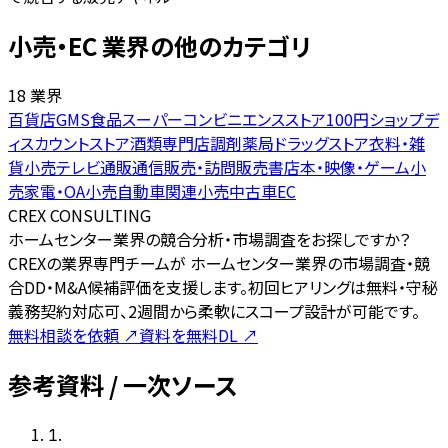
小売・EC 業界の他のカテゴリ
18 業界
百貨店
GMS
食品スーパー
コンビニエンスストア
100円ショップ
デ
ィスカウントストア
酒類専門店
調剤薬局
ドラッグストア
衣料・雑
貨小売
テレビ通販
通信販売・訪問販売
書店
本・映像・ゲーム小
売
家電・OA小売
自動車関連小売
中古車
EC
CREX CONSULTING
ホームセンター業界の競合分析・市場調査をお探しですか？
CREXの業界専門チームが ホームセンター業界の市場調査・競
合DD・M&A候補評価を支援します。初回ヒアリングは無料・守秘
義務契約対応可、2週間から柔軟にスコープ設計が可能です。
無料相談を依頼
↗
資料を無料DL
↗
参考資料 / 一次ソース
1
.