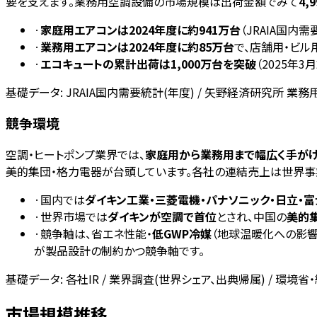
要を支えます。業務用空調設備の市場規模は出荷金額でみて
4,
·
家庭用エアコンは2024年度に約941万台
（JRAIA国内
·
業務用エアコンは2024年度に約85万台
で、店舗用・ビル
·
エコキュートの累計出荷は1,000万台を突破
（2025年
基礎データ:
JRAIA国内需要統計(年度) / 矢野経済研究所 業務用
競争環境
空調・ヒートポンプ業界では、
家庭用から業務用まで幅広く手がけ
美的集団・格力電器が台頭しています。各社の連結売上は世界事
·
国内では
ダイキン工業・三菱電機・パナソニック・日立・
·
世界市場では
ダイキンが空調で首位
とされ、中国の
美的集
·
競争軸は、省エネ性能・
低GWP冷媒
（地球温暖化への影響
が製品設計の制約かつ競争軸です。
基礎データ:
各社IR / 業界調査(世界シェア、出典帰属) / 環境
市場規模推移