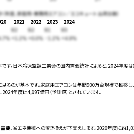
計（年度、家庭用・業務用エアコン／エコキュート 出荷台数）
020
2021
2022
2023
2024
82
82
81
85
4.7%
+1.2%
+0.0%
-1.2%
+4.9%
です。日本冷凍空調工業会の国内需要統計によると、2024年度は
見るのが基本です。家庭用エアコンは年間900万台規模で推移し
24年度は4,997億円（予測値）とされています。
）需要
、省エネ機種への置き換えが下支えします。2020年度に約1,