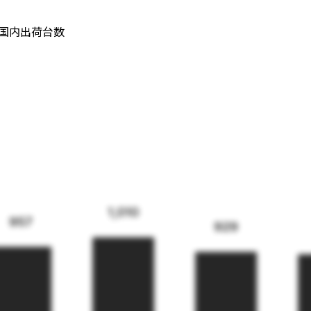
ン 国内出荷台数
1,010
957
929