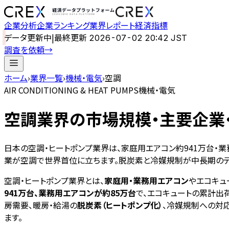
企業分析
企業ランキング
業界レポート
経済指標
データ更新中
|
最終更新
2026-07-02 20:42 JST
調査を依頼
→
ホーム
›
業界一覧
›
機械・電気
›
空調
AIR CONDITIONING & HEAT PUMPS
機械・電気
空調
業界の市場規模・主要企業
日本の空調・ヒートポンプ業界は、家庭用エアコン約941万台・業務
業が空調で世界首位に立ちます。脱炭素と冷媒規制が中長期のテ
空調・ヒートポンプ業界とは、
家庭用・業務用エアコン
やエコキュ
941万台、業務用エアコンが約85万台
で、エコキュートの累計出
房需要、暖房・給湯の
脱炭素（ヒートポンプ化）
、冷媒規制への対
ます。