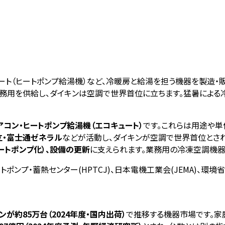
ート（ヒートポンプ給湯機）など、冷暖房と給湯を担う機器を製造・
務用を供給し、ダイキンは空調で世界首位に立ちます。猛暑による冷
アコン・ヒートポンプ給湯機（エコキュート）
です。これらは用途や単
立・富士通ゼネラル
などが活動し、ダイキンが空調で世界首位とされ
ートポンプ化）、設備の更新
に支えられます。業務用の冷凍空調機器
トポンプ・蓄熱センター(HPTCJ)、日本電機工業会(JEMA)、環境
が約85万台（2024年度・国内出荷）
で推移する機器市場です。家