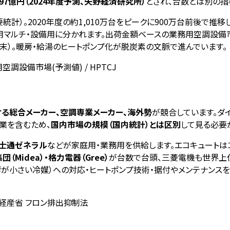
997億円（2024年度予測、矢野経済研究所）
とされ、台数とは別の指
需要統計）。2020年度の約1,010万台をピークに900万台前後で推
用マルチ・設備用に分かれます。出荷金額ベースの業務用空調設備市場
3月末）。暖房・給湯のヒートポンプ化が脱炭素の文脈で進んでいます。
空調設備市場(予測値) / HPTCJ
る総合メーカー、空調専業メーカー、海外勢
が競合しています。ダ
業を含むため、
国内市場の規模（国内統計）とは区別
して見る必要
富士通ゼネラル
などが家庭用・業務用を供給します。エコキュートは
団（Midea）・格力電器（Gree）
が台数で台頭、三菱電機も世界上位
が小さい冷媒）への対応・ヒートポンプ技術・据付やメンテナンスを
省・経産省 フロン排出抑制法