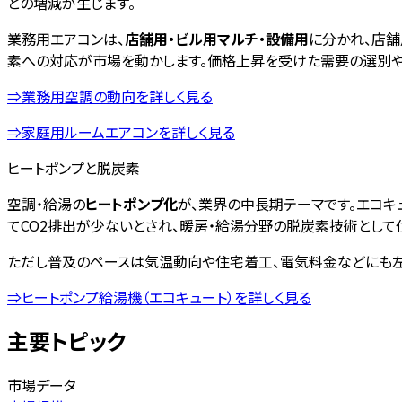
との増減が生じます。
業務用エアコンは、
店舗用・ビル用マルチ・設備用
に分かれ、店舗
素への対応が市場を動かします。価格上昇を受けた需要の選別や
⇒業務用空調の動向を詳しく見る
⇒家庭用ルームエアコンを詳しく見る
ヒートポンプと脱炭素
空調・給湯の
ヒートポンプ化
が、業界の中長期テーマです。エコキ
てCO2排出が少ないとされ、暖房・給湯分野の脱炭素技術として
ただし普及のペースは気温動向や住宅着工、電気料金などにも左
⇒ヒートポンプ給湯機（エコキュート）を詳しく見る
主要トピック
市場データ