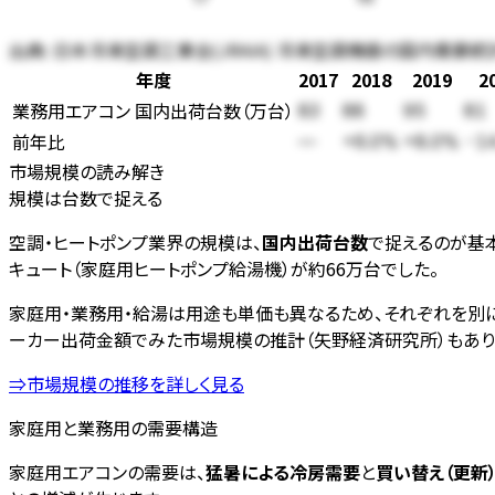
出典:
日本冷凍空調工業会(JRAIA) 冷凍空調機器の国内需要統
年度
2017
2018
2019
2
業務用エアコン 国内出荷台数
（
万台
）
83
88
95
81
前年比
—
+6.0%
+8.0%
-1
市場規模の読み解き
規模は台数で捉える
空調・ヒートポンプ業界の規模は、
国内出荷台数
で捉えるのが基本
キュート（家庭用ヒートポンプ給湯機）が約66万台でした。
家庭用・業務用・給湯は用途も単価も異なるため、それぞれを別に
ーカー出荷金額でみた市場規模の推計（矢野経済研究所）もあり、20
⇒市場規模の推移を詳しく見る
家庭用と業務用の需要構造
家庭用エアコンの需要は、
猛暑による冷房需要
と
買い替え（更新