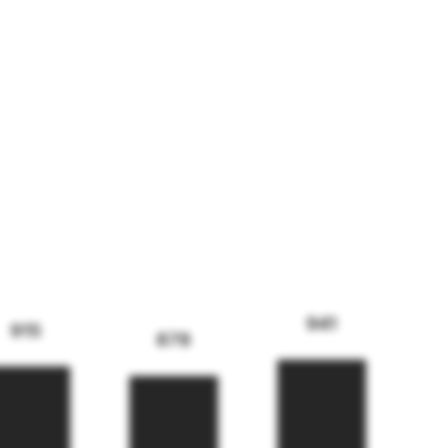
941
915
878