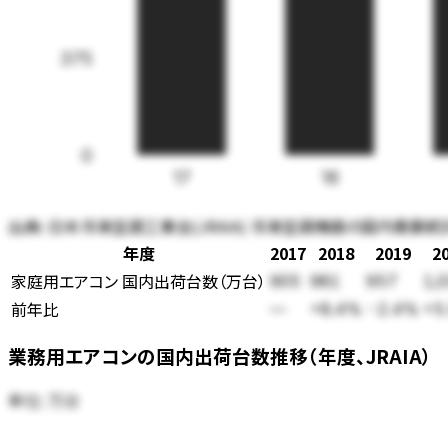
375
0
17
18
出典:
日本冷凍空調工業会(JRAIA) 冷凍空調機器の国内需要統
年度
2017
2018
2019
2
家庭用エアコン 国内出荷台数
（
万台
）
905
981
957
1,
前年比
—
+8.4%
-2.4%
+5
業務用エアコンの国内出荷台数推移（年度、JRAIA）
単位:
万台