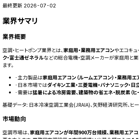
最終更新
2026-07-02
業界サマリ
業界概要
空調・ヒートポンプ業界とは、
家庭用・業務用エアコン
やエコキュ
ク・富士通ゼネラル
などの総合電機・空調メーカーが家庭用と業
ます。
·
主力製品は
家庭用エアコン（ルームエアコン）・業務用エ
·
日本市場では
ダイキン工業・三菱電機・パナソニック・日
·
需要は
猛暑による冷房需要、建築物の省エネ・脱炭素（ヒ
基礎データ:
日本冷凍空調工業会(JRAIA)、矢野経済研究所、ヒー
市場動向
空調市場は、
家庭用エアコンが年間900万台規模、業務用エアコン