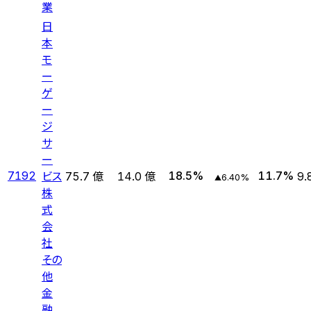
業
日
本
モ
ー
ゲ
ー
ジ
サ
ー
ビス
7192
18.5
%
11.7
%
75.7 億
14.0 億
9.
6.40
%
▲
株
式
会
社
その
他
金
融