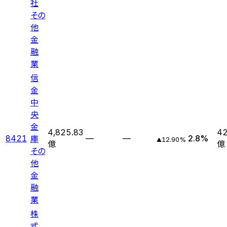
社
その
他
金
融
業
信
金
中
央
金
4,825.83
42
庫
8421
—
—
2.8
%
12.90
%
▲
億
億
その
他
金
融
業
株
式