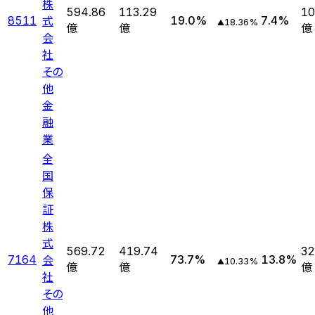
株
594.86
113.29
10
式
8511
19.0
%
7.4
%
18.36
%
▲
億
億
億
会
社
その
他
金
融
業
全
国
保
証
株
式
569.72
419.74
32
会
7164
73.7
%
13.8
%
10.33
%
▲
億
億
億
社
その
他