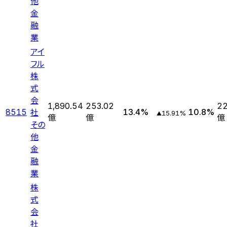
他
金
融
業
アイ
フル
株
式
会
1,890.54
253.02
22
社
8515
13.4
%
10.8
%
15.91
%
▲
億
億
億
その
他
金
融
業
株
式
会
社