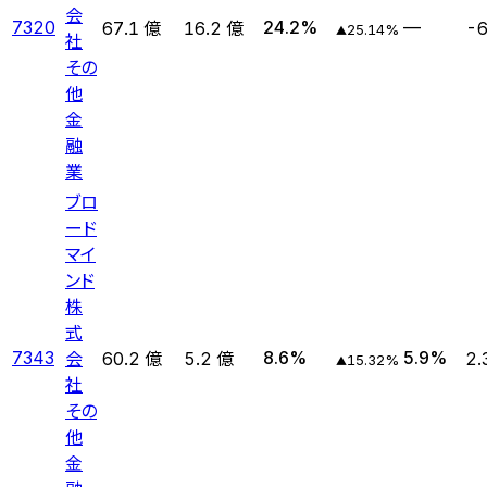
会
7320
24.2
%
—
67.1 億
16.2 億
-6
25.14
%
▲
社
その
他
金
融
業
ブロ
ード
マイ
ンド
株
式
会
7343
8.6
%
5.9
%
60.2 億
5.2 億
2.
15.32
%
▲
社
その
他
金