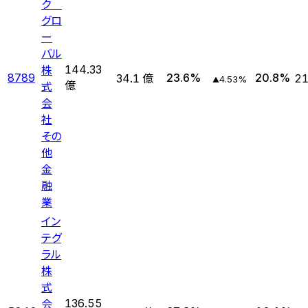
ク
グロ
ー
バル
株
144.33
8789
23.6
%
20.8
%
34.1 億
21
4.53
%
▲
式
億
会
社
その
他
金
融
業
イン
テグ
ラル
株
式
会
136.55