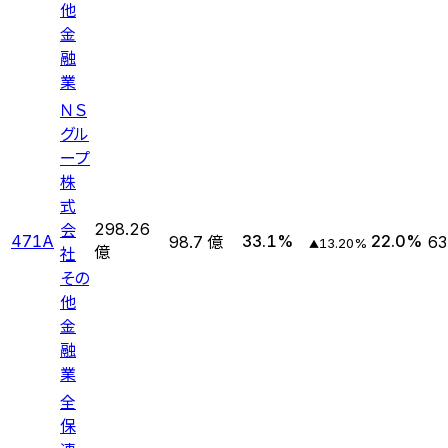
他
金
融
業
ＮＳ
グル
ープ
株
式
会
298.26
471A
33.1
%
22.0
%
98.7 億
63
13.20
%
▲
社
億
その
他
金
融
業
全
保