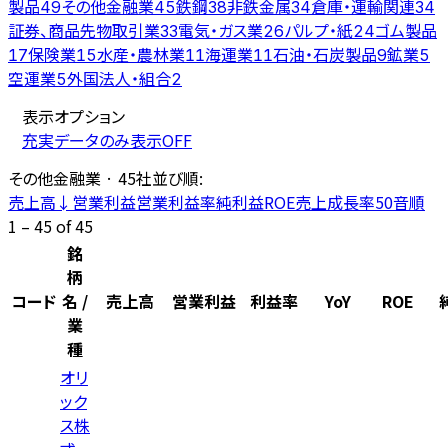
製品
その他金融業
鉄鋼
非鉄金属
倉庫・運輸関連
49
45
38
34
34
証券、商品先物取引業
電気・ガス業
パルプ・紙
ゴム製品
33
26
24
保険業
水産・農林業
海運業
石油・石炭製品
鉱業
17
15
11
11
9
5
空運業
外国法人・組合
5
2
表示オプション
充実データのみ表示
OFF
その他金融業
·
45
社
並び順:
売上高
↓
営業利益
営業利益率
純利益
ROE
売上成長率
50音順
1 – 45 of 45
銘
柄
コード
名 /
売上高
営業利益
利益率
YoY
ROE
業
種
オリ
ック
ス株