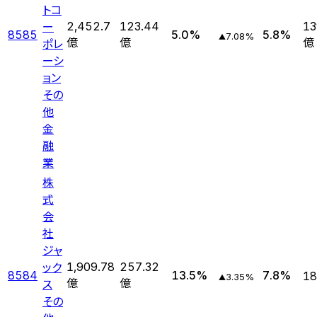
トコ
ー
2,452.7
123.44
13
8585
5.0
%
5.8
%
7.08
%
▲
ポレ
億
億
億
ーシ
ョン
その
他
金
融
業
株
式
会
社
ジャ
ック
1,909.78
257.32
8584
13.5
%
7.8
%
18
3.35
%
▲
ス
億
億
その