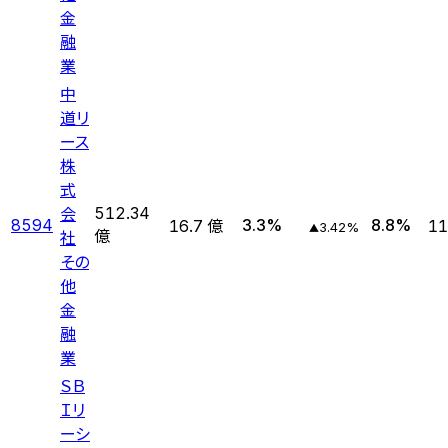
金
融
業
中
道リ
ース
株
式
会
512.34
8594
3.3
%
8.8
%
16.7 億
11
3.42
%
▲
社
億
その
他
金
融
業
ＳＢ
Ｉリ
ーシ