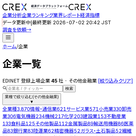
企業分析
企業ランキング
業界レポート
経済指標
データ更新中
|
最終更新
2026-07-02 20:42 JST
調査を依頼
→
ホーム
/
企業
企業一覧
EDINET 登録上場企業
社
·
その他金融業
[絞り込みクリア]
45
検索
業種で絞り込む
(
その他金融業
)
▼
全業種
情報・通信業
サービス業
小売業
卸売
3,870
621
571
330
業
電気機器
機械
化学
建設業
不動産業
306
234
217
203
153
食料品
その他製品
金属製品
輸送用機器
医薬
133
125
112
89
86
品
銀行業
陸運業
精密機器
ガラス・土石製品
繊維
83
83
62
52
52