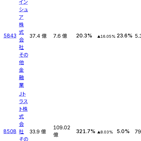
イン
シュ
ア
株
式
5843
20.3
%
23.6
%
37.4 億
7.6 億
5.
16.05
%
▲
会
社
その
他
金
融
業
Ｊト
ラス
ト株
式
会
109.02
社
8508
321.7
%
5.0
%
33.9 億
79
8.03
%
▲
億
その