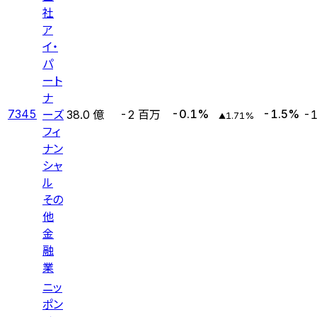
社
ア
イ・
パ
ート
ナ
ーズ
7345
-0.1
%
-1.5
%
38.0 億
-2 百万
-
1.71
%
▲
フィ
ナン
シャ
ル
その
他
金
融
業
ニッ
ポン