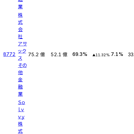
業
株
式
会
社
アサ
ック
8772
69.3
%
7.1
%
75.2 億
52.1 億
33
11.32
%
▲
ス
その
他
金
融
業
Ｓｏ
ｌｖ
ｖｙ
株
式