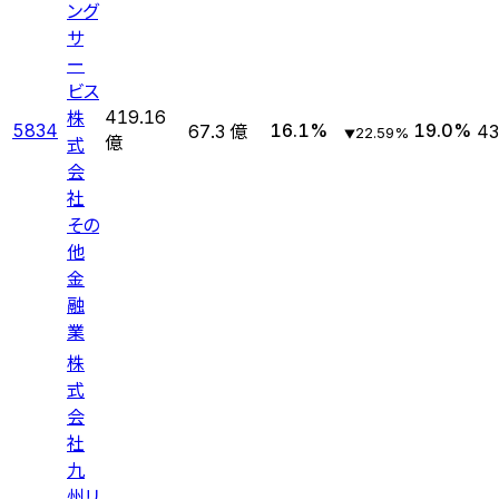
ング
サ
ー
ビス
株
419.16
5834
16.1
%
19.0
%
67.3 億
43
22.59
%
▼
式
億
会
社
その
他
金
融
業
株
式
会
社
九
州リ