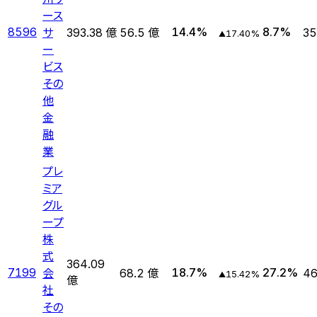
ース
サ
8596
14.4
%
8.7
%
393.38 億
56.5 億
35
17.40
%
▲
ー
ビス
その
他
金
融
業
プレ
ミア
グル
ープ
株
式
364.09
会
7199
18.7
%
27.2
%
68.2 億
46
15.42
%
▲
億
社
その