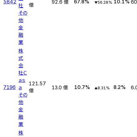
5842
67.8
%
10.1
%
92.6 億
60
56.28
%
▼
社
億
その
他
金
融
業
株
式
会
社Ｃ
ａｓ
121.57
ａ
7196
10.7
%
8.2
%
13.0 億
6.
8.31
%
▲
億
その
他
金
融
業
株