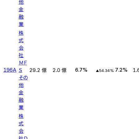
他
金
融
業
株
式
会
社
ＭＦ
Ｓ
196A
6.7
%
7.2
%
29.2 億
2.0 億
1.
54.34
%
▲
その
他
金
融
業
株
式
会
社Ｄ