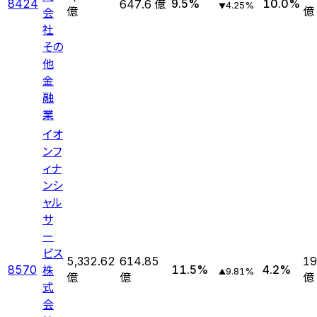
8424
9.5
%
10.0
%
647.6 億
4.25
%
▼
会
億
億
社
その
他
金
融
業
イオ
ンフ
ィナ
ンシ
ャル
サ
ー
ビス
5,332.62
614.85
19
株
8570
11.5
%
4.2
%
9.81
%
▲
億
億
億
式
会