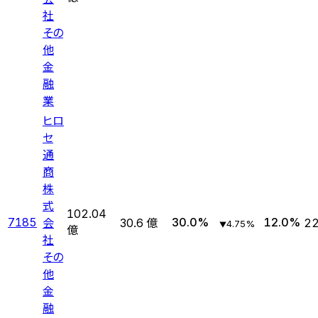
社
その
他
金
融
業
ヒロ
セ
通
商
株
式
102.04
会
7185
30.0
%
12.0
%
30.6 億
22
4.75
%
▼
億
社
その
他
金
融