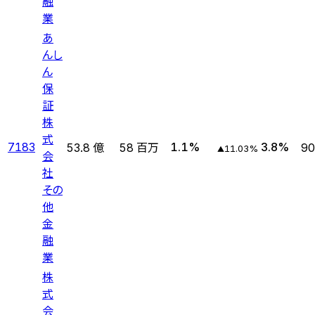
融
業
あ
んし
ん
保
証
株
式
7183
1.1
%
3.8
%
53.8 億
58 百万
9
11.03
%
▲
会
社
その
他
金
融
業
株
式
会