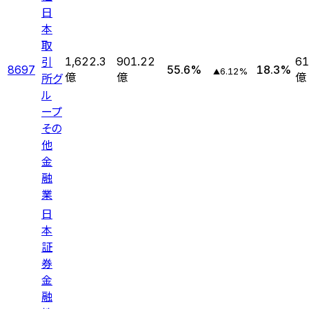
日
本
取
引
1,622.3
901.22
61
8697
55.6
%
18.3
%
6.12
%
▲
所グ
億
億
億
ル
ープ
その
他
金
融
業
日
本
証
券
金
融