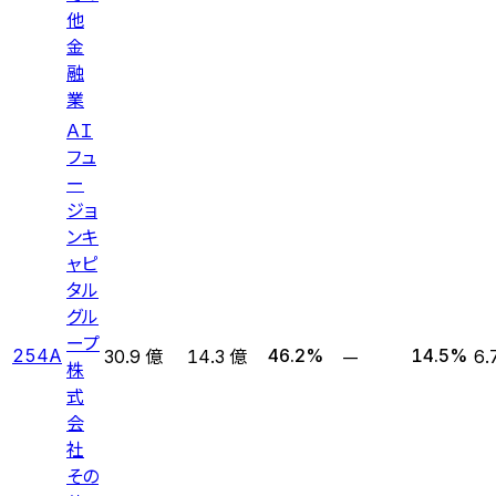
他
金
融
業
ＡＩ
フュ
ー
ジョ
ンキ
ャピ
タル
グル
ープ
—
254A
46.2
%
14.5
%
30.9 億
14.3 億
6.
株
式
会
社
その