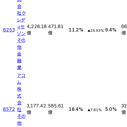
会
社ク
レデ
ィセ
4,228.18
471.81
66
8253
11.2
%
9.4
%
16.93
%
▲
ゾン
億
億
億
その
他
金
融
業
アコ
ム
株
式
会
3,177.42
585.61
32
社
8572
18.4
%
5.0
%
7.81
%
▲
億
億
億
その
他