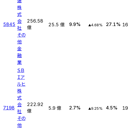
連
株
式
会
256.58
5845
9.9
%
27.1
%
25.5 億
16
4.68
%
▲
社
億
その
他
金
融
業
ＳＢ
Ｉア
ルヒ
株
式
会
222.92
7198
2.7
%
4.5
%
5.9 億
19
9.25
%
▲
社
億
その
他