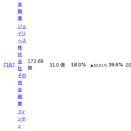
金
融
業
ジェ
イリ
ース
株
式
会
172.68
7187
18.0
%
39.6
%
31.0 億
20
30.61
%
▲
社
億
その
他
金
融
業
フィ
ンテ
ッ