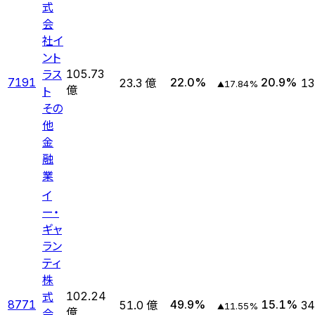
式
会
社イ
ント
ラス
105.73
7191
22.0
%
20.9
%
23.3 億
13
17.84
%
▲
ト
億
その
他
金
融
業
イ
ー・
ギャ
ラン
ティ
株
式
102.24
8771
49.9
%
15.1
%
51.0 億
34
11.55
%
▲
会
億