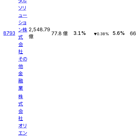
タル
ソリ
ュー
ショ
ン株
2,548.79
8793
3.1
%
5.6
%
77.8 億
66
0.38
%
▼
式
億
会
社
その
他
金
融
業
株
式
会
社
オリ
エン