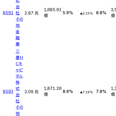
式
会
1,685.91
3,
社
8591
5.9
%
8.8
%
2.87 兆
2.15
%
▲
億
億
その
他
金
融
業
三
菱Ｈ
Ｃキ
ャピ
タル
株
式
1,871.26
1,
8593
8.9
%
7.8
%
2.09 兆
7.19
%
▲
会
億
億
社
その
他