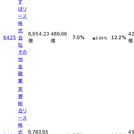
ず
ほリ
ース
株
式
6,954.23
489.66
42
会
8425
7.0
%
12.2
%
5.99
%
▲
億
億
億
社
その
他
金
融
業
芙
蓉
総
合リ
ース
株
式
6,783.95
45