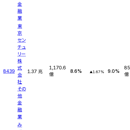
金
融
業
東
京
セン
チュ
リー
株
式
1,170.6
85
8439
8.6
%
9.0
%
1.37 兆
1.67
%
▲
会
億
億
社
その
他
金
融
業
み