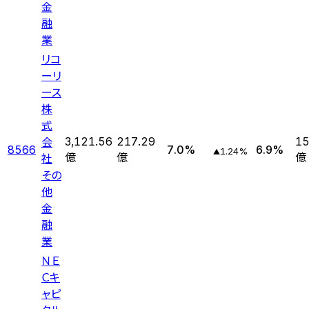
金
融
業
リコ
ーリ
ース
株
式
会
3,121.56
217.29
15
8566
7.0
%
6.9
%
1.24
%
▲
社
億
億
億
その
他
金
融
業
ＮＥ
Ｃキ
ャピ