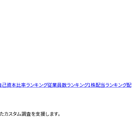
自己資本比率ランキング
従業員数ランキング
1株配当ランキング
配
したカスタム調査を支援します。