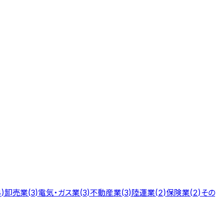
卸売業
電気・ガス業
不動産業
陸運業
保険業
その
4
)
(
3
)
(
3
)
(
3
)
(
2
)
(
2
)