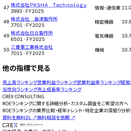
株式会社ＰＫＳＨＡ Ｔｅｃｈｎｏｌｏｇｙ
情報・通信業
47
11.
3993
· FY
2025
株式会社 島津製作所
精密機器
48
10.
7701
· FY
2025
株式会社日立製作所
電気機器
49
10.
6501
· FY
2025
三菱重工業株式会社
機械
50
10.
7011
· FY
2025
他の指標で見る
売上高ランキング
営業利益ランキング
営業利益率ランキング
経常
当性向ランキング
売上成長率ランキング
CREX CONSULTING
ROEランキングに関する詳細分析・カスタム調査をご希望の方へ
ROEランキングの業界比較・経年トレンド・特定企業の深掘り分析
資料を無料DL
↗
無料相談を依頼
↗