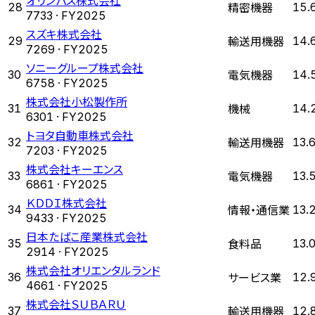
精密機器
28
15.
7733
· FY
2025
スズキ株式会社
輸送用機器
29
14.
7269
· FY
2025
ソニーグループ株式会社
電気機器
30
14.
6758
· FY
2025
株式会社小松製作所
機械
31
14.
6301
· FY
2025
トヨタ自動車株式会社
輸送用機器
32
13.
7203
· FY
2025
株式会社キーエンス
電気機器
33
13.
6861
· FY
2025
ＫＤＤＩ株式会社
情報・通信業
34
13.
9433
· FY
2025
日本たばこ産業株式会社
食料品
35
13.
2914
· FY
2025
株式会社オリエンタルランド
サービス業
36
12.
4661
· FY
2025
株式会社ＳＵＢＡＲＵ
輸送用機器
37
12.