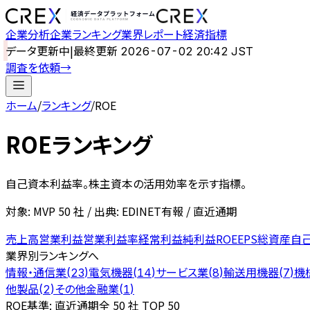
企業分析
企業ランキング
業界レポート
経済指標
データ更新中
|
最終更新
2026-07-02 20:42 JST
調査を依頼
→
ホーム
/
ランキング
/
ROE
ROEランキング
自己資本利益率。株主資本の活用効率を示す指標。
対象: MVP
50
社 / 出典: EDINET有報 / 直近通期
売上高
営業利益
営業利益率
経常利益
純利益
ROE
EPS
総資産
自
業界別ランキングへ
情報・通信業
電気機器
サービス業
輸送用機器
機
(
23
)
(
14
)
(
8
)
(
7
)
他製品
その他金融業
(
2
)
(
1
)
ROE
基準: 直近通期
全 50 社 TOP 50