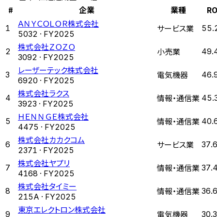
#
企業
業種
RO
ＡＮＹＣＯＬＯＲ株式会社
サービス業
1
55.
5032
· FY
2025
株式会社ＺＯＺＯ
小売業
2
49.
3092
· FY
2025
レーザーテック株式会社
電気機器
3
46.
6920
· FY
2025
株式会社ラクス
情報・通信業
4
45.
3923
· FY
2025
ＨＥＮＮＧＥ株式会社
情報・通信業
5
40.
4475
· FY
2025
株式会社カカクコム
サービス業
6
37.
2371
· FY
2025
株式会社ヤプリ
情報・通信業
7
37.
4168
· FY
2025
株式会社タイミー
情報・通信業
8
36.
215A
· FY
2025
東京エレクトロン株式会社
電気機器
9
30.