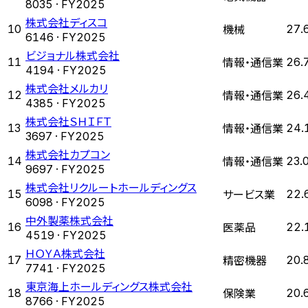
8035
· FY
2025
株式会社ディスコ
機械
10
27.
6146
· FY
2025
ビジョナル株式会社
情報・通信業
11
26.
4194
· FY
2025
株式会社メルカリ
情報・通信業
12
26.
4385
· FY
2025
株式会社ＳＨＩＦＴ
情報・通信業
13
24.
3697
· FY
2025
株式会社カプコン
情報・通信業
14
23.
9697
· FY
2025
株式会社リクルートホールディングス
サービス業
15
22.
6098
· FY
2025
中外製薬株式会社
医薬品
16
22.
4519
· FY
2025
ＨＯＹＡ株式会社
精密機器
17
20.
7741
· FY
2025
東京海上ホールディングス株式会社
保険業
18
20.
8766
· FY
2025