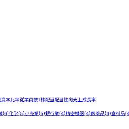
己資本比率
従業員数
1株配当
配当性向
売上成長率
械
化学
小売業
銀行業
精密機器
医薬品
食料品
(
6
)
(
5
)
(
5
)
(
4
)
(
4
)
(
4
)
(