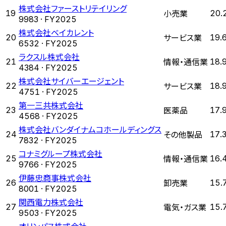
株式会社ファーストリテイリング
小売業
19
20.
9983
· FY
2025
株式会社ベイカレント
サービス業
20
19.
6532
· FY
2025
ラクスル株式会社
情報・通信業
21
18.
4384
· FY
2025
株式会社サイバーエージェント
サービス業
22
18.
4751
· FY
2025
第一三共株式会社
医薬品
23
17.
4568
· FY
2025
株式会社バンダイナムコホールディングス
その他製品
24
17.
7832
· FY
2025
コナミグループ株式会社
情報・通信業
25
16.
9766
· FY
2025
伊藤忠商事株式会社
卸売業
26
15.
8001
· FY
2025
関西電力株式会社
電気・ガス業
27
15.
9503
· FY
2025
オリンパス株式会社