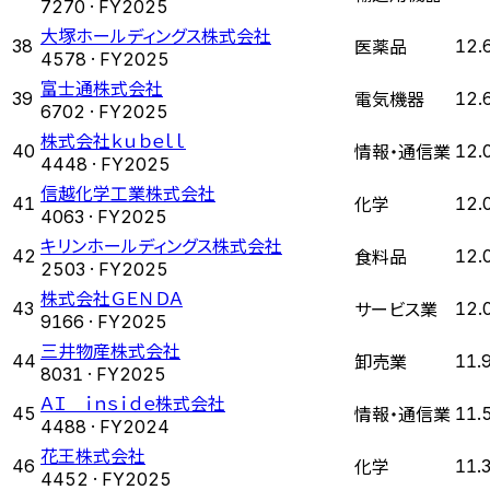
7270
· FY
2025
大塚ホールディングス株式会社
医薬品
38
12.
4578
· FY
2025
富士通株式会社
電気機器
39
12.
6702
· FY
2025
株式会社ｋｕｂｅｌｌ
情報・通信業
40
12.
4448
· FY
2025
信越化学工業株式会社
化学
41
12.
4063
· FY
2025
キリンホールディングス株式会社
食料品
42
12.
2503
· FY
2025
株式会社ＧＥＮＤＡ
サービス業
43
12.
9166
· FY
2025
三井物産株式会社
卸売業
44
11.
8031
· FY
2025
ＡＩ ｉｎｓｉｄｅ株式会社
情報・通信業
45
11.
4488
· FY
2024
花王株式会社
化学
46
11.
4452
· FY
2025