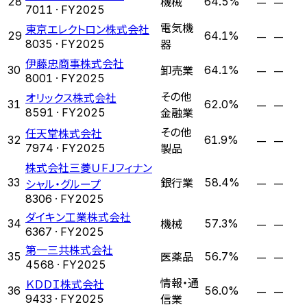
機械
—
—
28
64.5%
7011
· FY
2025
電気機
東京エレクトロン株式会社
—
—
29
64.1%
器
8035
· FY
2025
伊藤忠商事株式会社
卸売業
—
—
30
64.1%
8001
· FY
2025
その他
オリックス株式会社
—
—
31
62.0%
金融業
8591
· FY
2025
その他
任天堂株式会社
—
—
32
61.9%
製品
7974
· FY
2025
株式会社三菱ＵＦＪフィナン
銀行業
—
—
33
シャル・グループ
58.4%
8306
· FY
2025
ダイキン工業株式会社
機械
—
—
34
57.3%
6367
· FY
2025
第一三共株式会社
医薬品
—
—
35
56.7%
4568
· FY
2025
情報・通
ＫＤＤＩ株式会社
—
—
36
56.0%
信業
9433
· FY
2025