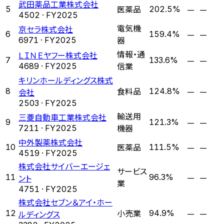
武田薬品工業株式会社
医薬品
—
—
5
202.5%
4502
· FY
2025
電気機
京セラ株式会社
—
—
6
159.4%
器
6971
· FY
2025
情報・通
ＬＩＮＥヤフー株式会社
—
—
7
133.6%
信業
4689
· FY
2025
キリンホールディングス株式
食料品
—
—
8
会社
124.8%
2503
· FY
2025
輸送用
三菱自動車工業株式会社
—
—
9
121.3%
機器
7211
· FY
2025
中外製薬株式会社
医薬品
—
—
10
111.5%
4519
· FY
2025
株式会社サイバーエージェ
サービス
—
—
11
ント
96.3%
業
4751
· FY
2025
株式会社セブン＆アイ・ホー
小売業
—
—
12
ルディングス
94.9%