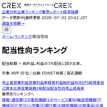
企業分析
企業ランキング
業界レポート
経済指標
データ更新中
|
最終更新
2026-07-02 20:42 JST
調査を依頼
→
ホーム
/
ランキング
/
配当性向
配当性向ランキング
配当総額 ÷ 純利益。利益のうち配当に回す比率。
対象: MVP
50
社 / 出典: EDINET有報 / 直近通期
売上高
営業利益
営業利益率
経常利益
純利益
ROE
EPS
総資産
自
己資本比率
従業員数
1株配当
配当性向
売上成長率
業界別ランキングへ
情報・通信業
電気機器
サービス業
輸送用機器
(
23
)
(
14
)
(
8
)
(
7
)
機械
化学
小売業
銀行業
精密機器
医薬品
食
(
6
)
(
5
)
(
5
)
(
4
)
(
4
)
(
4
)