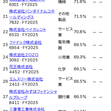
機械
—
—
20
71.8%
6301
· FY
2025
株式会社バンダイナムコホ
その他
—
—
21
ールディングス
71.5%
製品
7832
· FY
2025
サービス
株式会社ベイカレント
—
—
22
70.8%
業
6532
· FY
2025
電気機
ファナック株式会社
—
—
23
69.5%
器
6954
· FY
2025
株式会社ＺＯＺＯ
小売業
—
—
24
69.3%
3092
· FY
2025
花王株式会社
化学
—
—
25
69.1%
4452
· FY
2025
サービス
エムスリー株式会社
—
—
26
66.5%
業
2413
· FY
2025
株式会社みずほフィナンシャ
銀行業
—
—
27
ルグループ
66.5%
8411
· FY
2025
三菱重工業株式会社