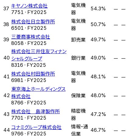
電気機
キヤノン株式会社
—
—
37
54.3%
器
7751
· FY
2025
電気機
株式会社日立製作所
—
—
38
50.7%
器
6501
· FY
2025
三菱商事株式会社
卸売業
—
—
39
49.7%
8058
· FY
2025
株式会社三井住友フィナン
銀行業
—
—
40
シャルグループ
49.0%
8316
· FY
2025
電気機
株式会社村田製作所
—
—
41
48.1%
器
6981
· FY
2025
東京海上ホールディングス
保険業
—
—
42
株式会社
48.0%
8766
· FY
2025
精密機
株式会社 島津製作所
—
—
43
47.2%
器
7701
· FY
2025
情報・通
コナミグループ株式会社
—
—
44
46.7%
信業
9766
· FY
2025