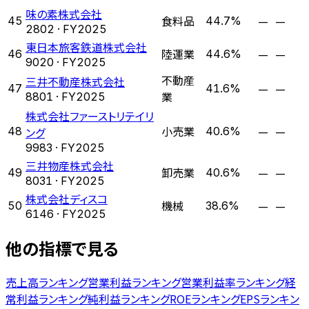
味の素株式会社
食料品
—
—
45
44.7%
2802
· FY
2025
東日本旅客鉄道株式会社
陸運業
—
—
46
44.6%
9020
· FY
2025
不動産
三井不動産株式会社
—
—
47
41.6%
業
8801
· FY
2025
株式会社ファーストリテイリ
小売業
—
—
48
ング
40.6%
9983
· FY
2025
三井物産株式会社
卸売業
—
—
49
40.6%
8031
· FY
2025
株式会社ディスコ
機械
—
—
50
38.6%
6146
· FY
2025
他の指標で見る
売上高ランキング
営業利益ランキング
営業利益率ランキング
経
常利益ランキング
純利益ランキング
ROEランキング
EPSランキン