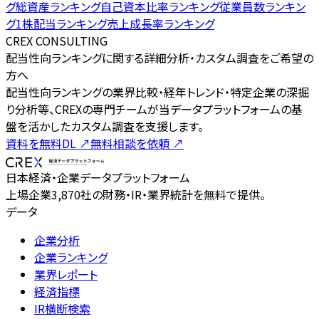
グ
総資産ランキング
自己資本比率ランキング
従業員数ランキン
グ
1株配当ランキング
売上成長率ランキング
CREX CONSULTING
配当性向ランキングに関する詳細分析・カスタム調査をご希望の
方へ
配当性向ランキングの業界比較・経年トレンド・特定企業の深掘
り分析等、CREXの専門チームが当データプラットフォームの基
盤を活かしたカスタム調査を支援します。
資料を無料DL
↗
無料相談を依頼
↗
日本経済・企業データプラットフォーム
上場企業3,870社の財務・IR・業界統計を無料で提供。
データ
企業分析
企業ランキング
業界レポート
経済指標
IR横断検索