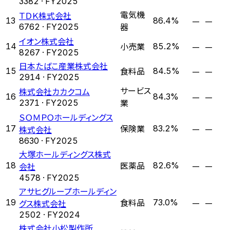
3382
· FY
2025
電気機
ＴＤＫ株式会社
—
—
13
86.4%
器
6762
· FY
2025
イオン株式会社
小売業
—
—
14
85.2%
8267
· FY
2025
日本たばこ産業株式会社
食料品
—
—
15
84.5%
2914
· FY
2025
サービス
株式会社カカクコム
—
—
16
84.3%
業
2371
· FY
2025
ＳＯＭＰＯホールディングス
保険業
—
—
17
株式会社
83.2%
8630
· FY
2025
大塚ホールディングス株式
医薬品
—
—
18
会社
82.6%
4578
· FY
2025
アサヒグループホールディン
食料品
—
—
19
グス株式会社
73.0%
2502
· FY
2024
株式会社小松製作所