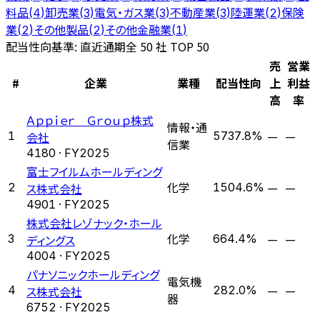
料品
卸売業
電気・ガス業
不動産業
陸運業
保険
(
4
)
(
3
)
(
3
)
(
3
)
(
2
)
業
その他製品
その他金融業
(
2
)
(
2
)
(
1
)
配当性向
基準: 直近通期
全 50 社 TOP 50
売
営業
#
企業
業種
配当性向
上
利益
高
率
Ａｐｐｉｅｒ Ｇｒｏｕｐ株式
情報・通
—
—
1
会社
5737.8%
信業
4180
· FY
2025
富士フイルムホールディング
化学
—
—
2
ス株式会社
1504.6%
4901
· FY
2025
株式会社レゾナック・ホール
化学
—
—
3
ディングス
664.4%
4004
· FY
2025
パナソニックホールディング
電気機
—
—
4
ス株式会社
282.0%
器
6752
· FY
2025